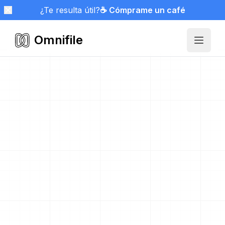
¿Te resulta útil?
☕ Cómprame un café
Omnifile