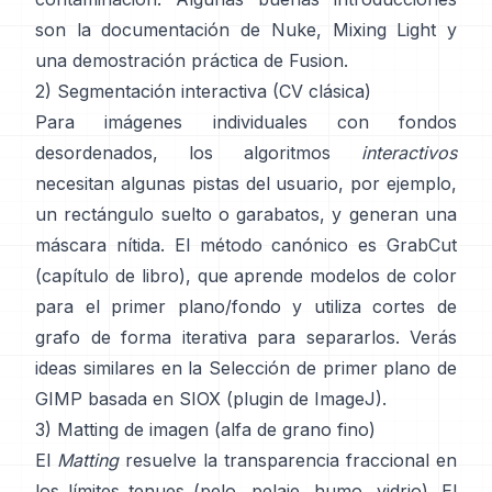
son
la documentación de Nuke
,
Mixing Light
y
una demostración práctica de
Fusion
.
2) Segmentación interactiva (CV clásica)
Para imágenes individuales con fondos
desordenados, los algoritmos
interactivos
necesitan algunas pistas del usuario, por ejemplo,
un rectángulo suelto o garabatos, y generan una
máscara nítida. El método canónico es
GrabCut
(
capítulo de libro
), que aprende modelos de color
para el primer plano/fondo y utiliza cortes de
grafo de forma iterativa para separarlos. Verás
ideas similares en la
Selección de primer plano de
GIMP
basada en
SIOX
(
plugin de ImageJ
).
3) Matting de imagen (alfa de grano fino)
El
Matting
resuelve la transparencia fraccional en
los límites tenues (pelo, pelaje, humo, vidrio). El