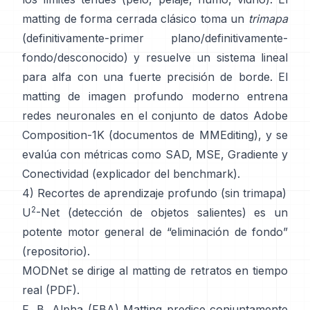
matting de forma cerrada
clásico toma un
trimapa
(definitivamente-primer plano/definitivamente-
fondo/desconocido) y resuelve un sistema lineal
para alfa con una fuerte precisión de borde. El
matting de imagen profundo
moderno entrena
redes neuronales en el conjunto de datos
Adobe
Composition-1K
(
documentos de MMEditing
), y se
evalúa con métricas como
SAD, MSE, Gradiente y
Conectividad (
explicador del benchmark
).
4) Recortes de aprendizaje profundo (sin trimapa)
2
U
-Net
(detección de objetos salientes) es un
potente motor general de “eliminación de fondo”
(
repositorio
).
MODNet
se dirige al matting de retratos en tiempo
real (
PDF
).
F, B, Alpha (FBA) Matting
predice conjuntamente