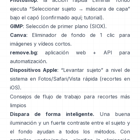
Photoshop
: la acción rápida
Eliminar fondo
ejecuta “Seleccionar sujeto → máscara de capa”
bajo el capó
(
confirmado aquí
;
tutorial
).
GIMP
:
Selección de primer plano
(SIOX).
Canva
:
Eliminador de fondo de 1 clic
para
imágenes y vídeos cortos.
remove.bg
: aplicación web +
API
para
automatización.
Dispositivos Apple
: “
Levantar sujeto
” a nivel de
sistema en Fotos/Safari/Vista rápida
(
recortes en
iOS
).
Consejos de flujo de trabajo para recortes más
limpios
Dispara de forma inteligente.
Una buena
iluminación y un fuerte contraste entre el sujeto y
el fondo ayudan a todos los métodos. Con