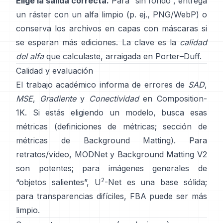
Elige la salida correcta.
Para “sin fondo”, entrega
un ráster con un alfa limpio (p. ej., PNG/WebP) o
conserva los archivos en capas con máscaras si
se esperan más ediciones. La clave es la
calidad
del alfa
que calculaste, arraigada en
Porter–Duff
.
Calidad y evaluación
El trabajo académico informa de errores de
SAD
,
MSE
,
Gradiente
y
Conectividad
en
Composition-
1K
. Si estás eligiendo un modelo, busca esas
métricas
(
definiciones de métricas
;
sección de
métricas de Background Matting
). Para
retratos/vídeo,
MODNet
y
Background Matting V2
son potentes; para imágenes generales de
2
“objetos salientes”,
U
-Net
es una base sólida;
para transparencias difíciles,
FBA
puede ser más
limpio.