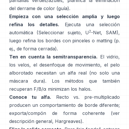
pantallas verdes/azules, planifica la
eliminación
del derrame de color
(
guía
).
Empieza con una selección amplia y luego
refina los detalles.
Ejecuta una selección
2
automática (Seleccionar sujeto,
U
-Net
,
SAM
),
luego refina los bordes con pinceles o matting (p.
ej.,
de forma cerrada
).
Ten en cuenta la semitransparencia.
El vidrio,
los velos, el desenfoque de movimiento, el pelo
alborotado necesitan un alfa real (no solo una
máscara dura). Los métodos que también
recuperan
F/B/α
minimizan los halos.
Conoce tu alfa.
Recto vs. pre-multiplicado
producen un comportamiento de borde diferente;
exporta/compón de forma coherente (ver
descripción general
,
Hargreaves
).