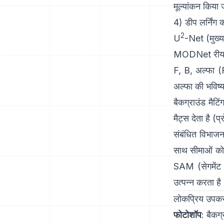
मूल्यांकन किया 
4) डीप लर्निंग
2
U
-Net
(मुख्य
MODNet
रीयल
F, B, अल्फा (
अल्फा की भविष्
बैकग्राउंड मैटि
मैट्स देता है
(
प्
संबंधित विभाजन 
साथ सीमाओं को 
SAM (सेगमेंट 
उत्पन्न करता है
लोकप्रिय उपकरण
फोटोशॉप
:
बैकग्