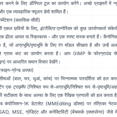
असर करने के लिए
डीस्पिल
टूल का उपयोग करेंगे। अच्छे प्राइमरों में
न्
और एक व्यावहारिक
फ्यूजन डेमो
शामिल हैं।
ेगमेंटेशन (क्लासिक सीवी)
वाली एकल छवियों के लिए,
इंटरैक्टिव
एल्गोरिदम को कुछ उपयोगकर्ता संके
, एक ढीला आयत या स्क्रिबल्स - और एक स्पष्ट मास्क बनाते हैं। कैनोनि
) है, जो अग्रभूमि/पृष्ठभूमि के लिए रंग मॉडल सीखता है और उन्हें 
ूप से ग्राफ कट का उपयोग करता है। आप
GIMP के फोरग्राउंड से
इन
) पर आधारित समान विचार देखेंगे।
(फाइन-ग्रेन्ड अल्फ़ा)
ाओं (बाल, फर, धुआं, कांच) पर भिन्नात्मक पारदर्शिता को हल कर
िंग
एक
ट्राइमैप
(निश्चित रूप से-अग्रभूमि/निश्चित रूप से-पृष्ठभूमि/अज
की सटीकता के साथ अल्फा के लिए एक रैखिक प्रणाली को हल करता 
ोब कंपोजिशन-1K
डेटासेट (
MMEditing डॉक्स
) पर तंत्रिका नेटवर
SAD, MSE, ग्रेडिएंट और कनेक्टिविटी (
बेंचमार्क एक्सप्लेनर
) जैसे म