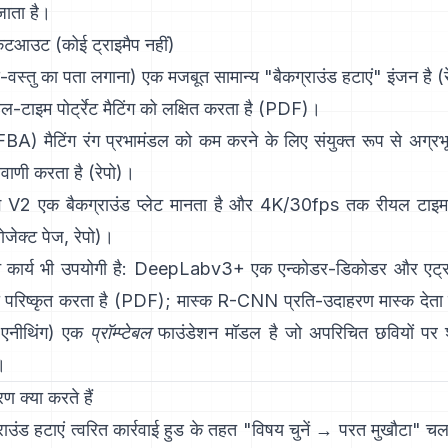
जाता है।
 कटआउट (कोई ट्राइमैप नहीं)
-वस्तु का पता लगाना) एक मजबूत सामान्य "बैकग्राउंड हटाएं" इंजन है
(
-टाइम पोर्ट्रेट मैटिंग को लक्षित करता है (
PDF
)।
FBA) मैटिंग
रंग प्रभामंडल को कम करने के लिए संयुक्त रूप से अग्रभूम
यवाणी करता है
(
रेपो
)।
ंग V2
एक बैकग्राउंड प्लेट मानता है और 4K/30fps तक रीयल टाइम में
रोजेक्ट पेज
,
रेपो
)।
कार्य भी उपयोगी है:
DeepLabv3+
एक एन्कोडर-डिकोडर और एट्
परिष्कृत करता है
(
PDF
);
मास्क R-CNN
प्रति-उदाहरण मास्क देता 
एनीथिंग)
एक
प्रॉम्प्टेबल
फाउंडेशन मॉडल है जो अपरिचित छवियों पर श
।
 क्या करते हैं
राउंड हटाएं
त्वरित कार्रवाई हुड के तहत "विषय चुनें → परत मुखौटा" चला