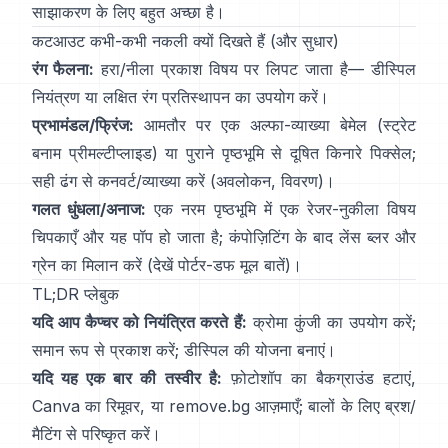
साझाकरण के लिए बहुत अच्छा है।
कटआउट कभी-कभी नकली क्यों दिखते हैं (और सुधार)
रंग फैलना:
हरा/नीला प्रकाश विषय पर लिपट जाता है—
डीस्पिल
नियंत्रण
या लक्षित रंग प्रतिस्थापन का उपयोग करें।
प्रभामंडल/फ्रिंज:
आमतौर पर एक अल्फा-व्याख्या बेमेल (स्ट्रेट
बनाम प्रीमल्टीप्लाइड) या पुराने पृष्ठभूमि से दूषित किनारे पिक्सेल;
सही ढंग से कनवर्ट/व्याख्या करें
(
अवलोकन
,
विवरण
)।
गलत धुंधला/अनाज:
एक नरम पृष्ठभूमि में एक रेजर-नुकीला विषय
चिपकाएँ और यह पॉप हो जाता है; कंपोज़िटिंग के बाद लेंस ब्लर और
ग्रेन का मिलान करें (देखें
पोर्टर-डफ मूल बातें
)।
TL;DR प्लेबुक
यदि आप कैप्चर को नियंत्रित करते हैं:
क्रोमा कुंजी का उपयोग करें;
समान रूप से प्रकाश करें;
डीस्पिल
की योजना बनाएं।
यदि यह एक बार की तस्वीर है:
फ़ोटोशॉप का
बैकग्राउंड हटाएं
,
Canva का
रिमूवर
, या
remove.bg
आज़माएँ; बालों के लिए ब्रश/
मैटिंग से परिष्कृत करें।