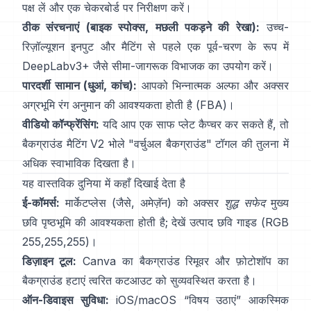
पक्ष लें और एक चेकरबोर्ड पर निरीक्षण करें।
ठीक संरचनाएं (बाइक स्पोक्स, मछली पकड़ने की रेखा):
उच्च-
रिज़ॉल्यूशन इनपुट और मैटिंग से पहले एक पूर्व-चरण के रूप में
DeepLabv3+
जैसे सीमा-जागरूक विभाजक का उपयोग करें।
पारदर्शी सामान (धुआं, कांच):
आपको भिन्नात्मक अल्फा और अक्सर
अग्रभूमि रंग अनुमान की आवश्यकता होती है
(
FBA
)।
वीडियो कॉन्फ्रेंसिंग:
यदि आप एक साफ प्लेट कैप्चर कर सकते हैं, तो
बैकग्राउंड मैटिंग V2
भोले "वर्चुअल बैकग्राउंड" टॉगल की तुलना में
अधिक स्वाभाविक दिखता है।
यह वास्तविक दुनिया में कहाँ दिखाई देता है
ई-कॉमर्स:
मार्केटप्लेस (जैसे, अमेज़ॅन) को अक्सर
शुद्ध सफेद
मुख्य
छवि पृष्ठभूमि की आवश्यकता होती है; देखें
उत्पाद छवि गाइड
(RGB
255,255,255)।
डिज़ाइन टूल:
Canva का
बैकग्राउंड रिमूवर
और फ़ोटोशॉप का
बैकग्राउंड हटाएं
त्वरित कटआउट को सुव्यवस्थित करता है।
ऑन-डिवाइस सुविधा:
iOS/macOS “
विषय उठाएं
” आकस्मिक