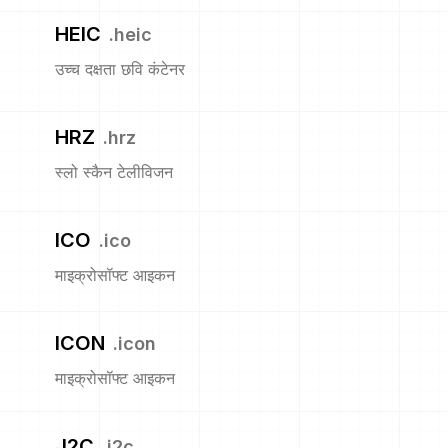
HEIC
.
heic
उच्च दक्षता छवि कंटेनर
HRZ
.
hrz
स्लो स्कैन टेलीविजन
ICO
.
ico
माइक्रोसॉफ्ट आइकन
ICON
.
icon
माइक्रोसॉफ्ट आइकन
J2C
.
j2c