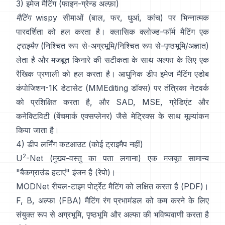
3) इमेज मैटिंग (फाइन-ग्रेन्ड अल्फ़ा)
मैटिंग
wispy सीमाओं (बाल, फर, धुआं, कांच) पर भिन्नात्मक
पारदर्शिता को हल करता है। क्लासिक
क्लोज्ड-फॉर्म मैटिंग
एक
ट्राइमैप
(निश्चित रूप से-अग्रभूमि/निश्चित रूप से-पृष्ठभूमि/अज्ञात)
लेता है और मजबूत किनारे की सटीकता के साथ अल्फा के लिए एक
रैखिक प्रणाली को हल करता है। आधुनिक
डीप इमेज मैटिंग
एडोब
कंपोजिशन-1K
डेटासेट (
MMEditing डॉक्स
) पर तंत्रिका नेटवर्क
को प्रशिक्षित करता है, और
SAD, MSE, ग्रेडिएंट और
कनेक्टिविटी (
बेंचमार्क एक्सप्लेनर
) जैसे मेट्रिक्स के साथ मूल्यांकन
किया जाता है।
4) डीप लर्निंग कटआउट (कोई ट्राइमैप नहीं)
2
U
-Net
(मुख्य-वस्तु का पता लगाना) एक मजबूत सामान्य
"बैकग्राउंड हटाएं" इंजन है
(
रेपो
)।
MODNet
रीयल-टाइम पोर्ट्रेट मैटिंग को लक्षित करता है (
PDF
)।
F, B, अल्फा (FBA) मैटिंग
रंग प्रभामंडल को कम करने के लिए
संयुक्त रूप से अग्रभूमि, पृष्ठभूमि और अल्फा की भविष्यवाणी करता है