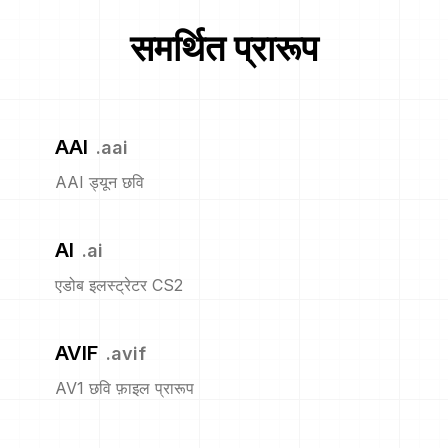
समर्थित प्रारूप
AAI
.
aai
AAI ड्यून छवि
AI
.
ai
एडोब इलस्ट्रेटर CS2
AVIF
.
avif
AV1 छवि फ़ाइल प्रारूप