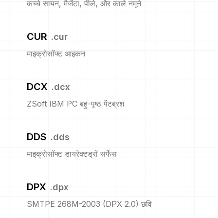
कच्चे सायन, मैजेंटा, पीले, और काले नमूने
CUR
.
cur
माइक्रोसॉफ्ट आइकन
DCX
.
dcx
ZSoft IBM PC बहु-पृष्ठ पेंटब्रश
DDS
.
dds
माइक्रोसॉफ्ट डायरेक्टड्रॉ सर्फेस
DPX
.
dpx
SMTPE 268M-2003 (DPX 2.0) छवि