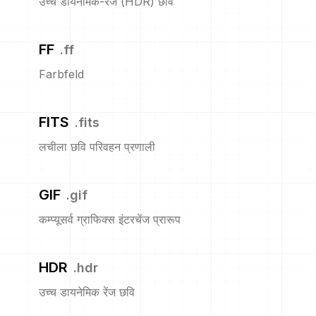
उच्च डायनेमिक-रेंज (HDR) छवि
FF
.
ff
Farbfeld
FITS
.
fits
लचीला छवि परिवहन प्रणाली
GIF
.
gif
कम्प्यूसर्व ग्राफिक्स इंटरचेंज प्रारूप
HDR
.
hdr
उच्च डायनेमिक रेंज छवि