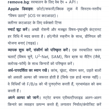
remove.bg
: स्वचालन के लिए वेब ऐप +
API
।
Apple डिवाइस
: फ़ोटो/सफारी/क्विक लुक में सिस्टम-स्तरीय
“
विषय उठाएं
”
(
iOS पर कटआउट
)।
क्लीनर कटआउट के लिए वर्कफ़्लो टिप्स
स्मार्ट शूट करें।
अच्छी रोशनी और मजबूत विषय-पृष्ठभूमि कंट्रास्ट
हर विधि में मदद करता है। हरे/नीले स्क्रीन के साथ,
डीस्पिल
की
योजना बनाएं
(
गाइड
)।
व्यापक शुरू करें, संकीर्ण को परिष्कृत करें।
एक स्वचालित चयन
2
चलाएँ (विषय चुनें,
U
-Net
,
SAM
), फिर ब्रश या मैटिंग (जैसे,
क्लोज्ड-फॉर्म
) के साथ किनारों को परिष्कृत करें।
अर्ध-पारदर्शिता का ध्यान रखें।
कांच, घूंघट, मोशन ब्लर, उड़ते बालों
को असली अल्फा की जरूरत होती है (सिर्फ एक हार्ड मास्क नहीं)।
वे विधियाँ जो
F/B/α
को भी पुनर्प्राप्त करती हैं, प्रभामंडल को कम
करती हैं।
अपने अल्फा को जानें।
स्ट्रेट बनाम प्रीमल्टीप्लाइड
अलग-अलग
किनारे का व्यवहार उत्पन्न करते हैं; लगातार निर्यात/कंपोजिट करें