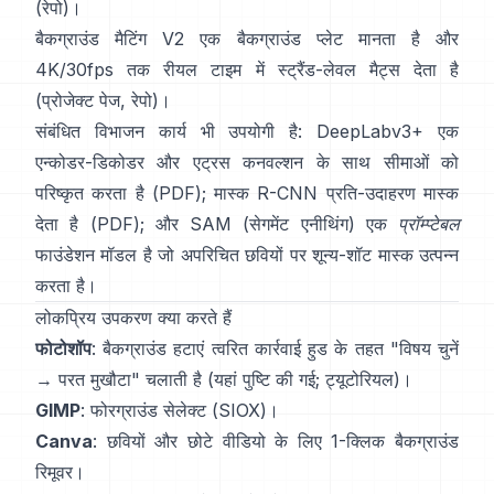
(
रेपो
)।
बैकग्राउंड मैटिंग V2
एक बैकग्राउंड प्लेट मानता है और
4K/30fps तक रीयल टाइम में स्ट्रैंड-लेवल मैट्स देता है
(
प्रोजेक्ट पेज
,
रेपो
)।
संबंधित विभाजन कार्य भी उपयोगी है:
DeepLabv3+
एक
एन्कोडर-डिकोडर और एट्रस कनवल्शन के साथ सीमाओं को
परिष्कृत करता है
(
PDF
);
मास्क R-CNN
प्रति-उदाहरण मास्क
देता है
(
PDF
); और
SAM (सेगमेंट एनीथिंग)
एक
प्रॉम्प्टेबल
फाउंडेशन मॉडल है जो अपरिचित छवियों पर शून्य-शॉट मास्क उत्पन्न
करता है।
लोकप्रिय उपकरण क्या करते हैं
फोटोशॉप
:
बैकग्राउंड हटाएं
त्वरित कार्रवाई हुड के तहत "विषय चुनें
→ परत मुखौटा" चलाती है
(
यहां पुष्टि की गई
;
ट्यूटोरियल
)।
GIMP
:
फोरग्राउंड सेलेक्ट
(SIOX)।
Canva
: छवियों और छोटे वीडियो के लिए 1-क्लिक
बैकग्राउंड
रिमूवर
।