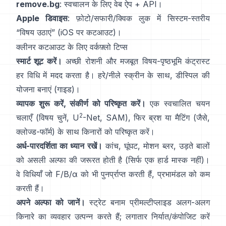
remove.bg
: स्वचालन के लिए वेब ऐप +
API
।
Apple डिवाइस
: फ़ोटो/सफारी/क्विक लुक में सिस्टम-स्तरीय
“
विषय उठाएं
”
(
iOS पर कटआउट
)।
क्लीनर कटआउट के लिए वर्कफ़्लो टिप्स
स्मार्ट शूट करें।
अच्छी रोशनी और मजबूत विषय-पृष्ठभूमि कंट्रास्ट
हर विधि में मदद करता है। हरे/नीले स्क्रीन के साथ,
डीस्पिल
की
योजना बनाएं
(
गाइड
)।
व्यापक शुरू करें, संकीर्ण को परिष्कृत करें।
एक स्वचालित चयन
2
चलाएँ (विषय चुनें,
U
-Net
,
SAM
), फिर ब्रश या मैटिंग (जैसे,
क्लोज्ड-फॉर्म
) के साथ किनारों को परिष्कृत करें।
अर्ध-पारदर्शिता का ध्यान रखें।
कांच, घूंघट, मोशन ब्लर, उड़ते बालों
को असली अल्फा की जरूरत होती है (सिर्फ एक हार्ड मास्क नहीं)।
वे विधियाँ जो
F/B/α
को भी पुनर्प्राप्त करती हैं, प्रभामंडल को कम
करती हैं।
अपने अल्फा को जानें।
स्ट्रेट बनाम प्रीमल्टीप्लाइड
अलग-अलग
किनारे का व्यवहार उत्पन्न करते हैं; लगातार निर्यात/कंपोजिट करें