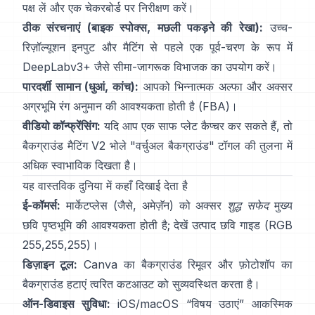
पक्ष लें और एक चेकरबोर्ड पर निरीक्षण करें।
ठीक संरचनाएं (बाइक स्पोक्स, मछली पकड़ने की रेखा):
उच्च-
रिज़ॉल्यूशन इनपुट और मैटिंग से पहले एक पूर्व-चरण के रूप में
DeepLabv3+
जैसे सीमा-जागरूक विभाजक का उपयोग करें।
पारदर्शी सामान (धुआं, कांच):
आपको भिन्नात्मक अल्फा और अक्सर
अग्रभूमि रंग अनुमान की आवश्यकता होती है
(
FBA
)।
वीडियो कॉन्फ्रेंसिंग:
यदि आप एक साफ प्लेट कैप्चर कर सकते हैं, तो
बैकग्राउंड मैटिंग V2
भोले "वर्चुअल बैकग्राउंड" टॉगल की तुलना में
अधिक स्वाभाविक दिखता है।
यह वास्तविक दुनिया में कहाँ दिखाई देता है
ई-कॉमर्स:
मार्केटप्लेस (जैसे, अमेज़ॅन) को अक्सर
शुद्ध सफेद
मुख्य
छवि पृष्ठभूमि की आवश्यकता होती है; देखें
उत्पाद छवि गाइड
(RGB
255,255,255)।
डिज़ाइन टूल:
Canva का
बैकग्राउंड रिमूवर
और फ़ोटोशॉप का
बैकग्राउंड हटाएं
त्वरित कटआउट को सुव्यवस्थित करता है।
ऑन-डिवाइस सुविधा:
iOS/macOS “
विषय उठाएं
” आकस्मिक