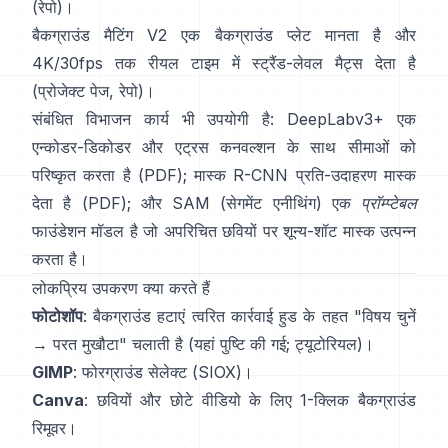
(
रेपो
)।
बैकग्राउंड मैटिंग V2
एक बैकग्राउंड प्लेट मानता है और
4K/30fps तक रीयल टाइम में स्ट्रैंड-लेवल मैट्स देता है
(
प्रोजेक्ट पेज
,
रेपो
)।
संबंधित विभाजन कार्य भी उपयोगी है:
DeepLabv3+
एक
एन्कोडर-डिकोडर और एट्रस कनवल्शन के साथ सीमाओं को
परिष्कृत करता है
(
PDF
);
मास्क R-CNN
प्रति-उदाहरण मास्क
देता है
(
PDF
); और
SAM (सेगमेंट एनीथिंग)
एक
प्रॉम्प्टेबल
फाउंडेशन मॉडल है जो अपरिचित छवियों पर शून्य-शॉट मास्क उत्पन्न
करता है।
लोकप्रिय उपकरण क्या करते हैं
फोटोशॉप
:
बैकग्राउंड हटाएं
त्वरित कार्रवाई हुड के तहत "विषय चुनें
→ परत मुखौटा" चलाती है
(
यहां पुष्टि की गई
;
ट्यूटोरियल
)।
GIMP
:
फोरग्राउंड सेलेक्ट
(SIOX)।
Canva
: छवियों और छोटे वीडियो के लिए 1-क्लिक
बैकग्राउंड
रिमूवर
।