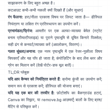
साझाकरण के लिए बहुत अच्छा है।
कटआउट कभी-कभी नकली क्यों दिखते हैं (और सुधार)
रंग फैलना:
हरा/नीला प्रकाश विषय पर लिपट जाता है—
डीस्पिल
नियंत्रण
या लक्षित रंग प्रतिस्थापन का उपयोग करें।
प्रभामंडल/फ्रिंज:
आमतौर पर एक अल्फा-व्याख्या बेमेल (स्ट्रेट
बनाम प्रीमल्टीप्लाइड) या पुराने पृष्ठभूमि से दूषित किनारे पिक्सेल;
सही ढंग से कनवर्ट/व्याख्या करें
(
अवलोकन
,
विवरण
)।
गलत धुंधला/अनाज:
एक नरम पृष्ठभूमि में एक रेजर-नुकीला विषय
चिपकाएँ और यह पॉप हो जाता है; कंपोज़िटिंग के बाद लेंस ब्लर और
ग्रेन का मिलान करें (देखें
पोर्टर-डफ मूल बातें
)।
TL;DR प्लेबुक
यदि आप कैप्चर को नियंत्रित करते हैं:
क्रोमा कुंजी का उपयोग करें;
समान रूप से प्रकाश करें;
डीस्पिल
की योजना बनाएं।
यदि यह एक बार की तस्वीर है:
फ़ोटोशॉप का
बैकग्राउंड हटाएं
,
Canva का
रिमूवर
, या
remove.bg
आज़माएँ; बालों के लिए ब्रश/
मैटिंग से परिष्कृत करें।