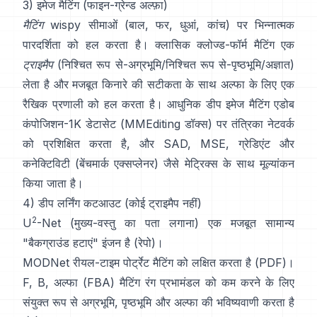
3) इमेज मैटिंग (फाइन-ग्रेन्ड अल्फ़ा)
मैटिंग
wispy सीमाओं (बाल, फर, धुआं, कांच) पर भिन्नात्मक
पारदर्शिता को हल करता है। क्लासिक
क्लोज्ड-फॉर्म मैटिंग
एक
ट्राइमैप
(निश्चित रूप से-अग्रभूमि/निश्चित रूप से-पृष्ठभूमि/अज्ञात)
लेता है और मजबूत किनारे की सटीकता के साथ अल्फा के लिए एक
रैखिक प्रणाली को हल करता है। आधुनिक
डीप इमेज मैटिंग
एडोब
कंपोजिशन-1K
डेटासेट (
MMEditing डॉक्स
) पर तंत्रिका नेटवर्क
को प्रशिक्षित करता है, और
SAD, MSE, ग्रेडिएंट और
कनेक्टिविटी (
बेंचमार्क एक्सप्लेनर
) जैसे मेट्रिक्स के साथ मूल्यांकन
किया जाता है।
4) डीप लर्निंग कटआउट (कोई ट्राइमैप नहीं)
2
U
-Net
(मुख्य-वस्तु का पता लगाना) एक मजबूत सामान्य
"बैकग्राउंड हटाएं" इंजन है
(
रेपो
)।
MODNet
रीयल-टाइम पोर्ट्रेट मैटिंग को लक्षित करता है (
PDF
)।
F, B, अल्फा (FBA) मैटिंग
रंग प्रभामंडल को कम करने के लिए
संयुक्त रूप से अग्रभूमि, पृष्ठभूमि और अल्फा की भविष्यवाणी करता है