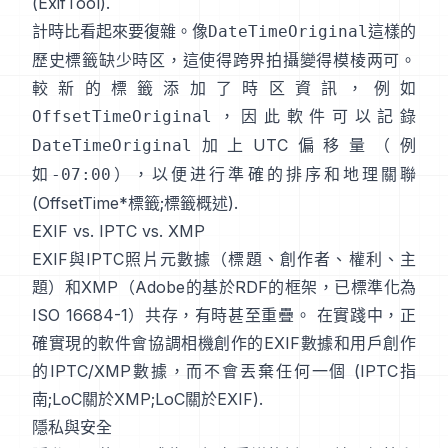
(
ExifTool
).
計時比看起來要復雜。像
這樣的
DateTimeOriginal
歷史標籤缺少時区，這使得跨界拍攝變得模棱两可。
較新的標籤添加了時区資訊，例如
，因此軟件可以記錄
OffsetTimeOriginal
加上UTC偏移量（例
DateTimeOriginal
如
），以便进行準確的排序和地理關聯
-07:00
(
OffsetTime*標籤
;
標籤概述
).
EXIF vs. IPTC vs. XMP
EXIF與
IPTC照片元數據
（標題、創作者、權利、主
題）和
XMP
（Adobe的基於RDF的框架，已標準化為
ISO 16684-1）共存，有時甚至重疊。 在實踐中，正
確實現的軟件會協調相機創作的EXIF數據和用戶創作
的IPTC/XMP數據，而不會丟棄任何一個 (
IPTC指
南
;
LoC關於XMP
;
LoC關於EXIF
).
隱私與安全