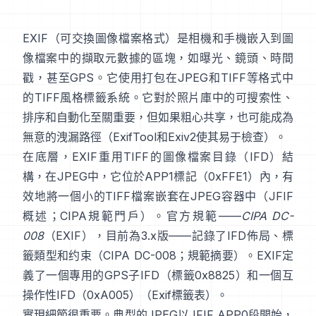
EXIF
（可交換圖像檔案格式）是相機和手機嵌入到圖
像檔案中的擷取元數據的區塊，如曝光、鏡頭、時間
戳，甚至GPS。它使用打包在
JPEG
和
TIFF
等格式中
的
TIFF風格
標籤系統。它對於照片庫中的可搜索性、
排序和自動化至關重要，但如果粗心共享，也可能成為
無意的洩漏路徑（
ExifTool
和
Exiv2
使其易于檢查）。
在底層，EXIF重用TIFF的圖像檔案目錄（IFD）結
構，在JPEG中，它位於APP1標記（0xFFE1）內，有
效地將一個小的TIFF檔案嵌套在JPEG容器中（
JFIF
概述
；
CIPA規範門戶
）。官方規範——
CIPA DC-
008
（EXIF），目前為3.x版——記錄了IFD佈局、標
籤類型和约束（
CIPA DC-008
；
規範摘要
）。EXIF定
義了一個專用的GPS子IFD（標籤0x8825）和一個互
操作性IFD（0xA005）（
Exif標籤表
）。
實現細節很重要。典型的JPEG以JFIF APP0段開始，