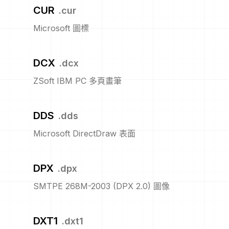
CUR
.
cur
Microsoft 圖標
DCX
.
dcx
ZSoft IBM PC 多頁畫筆
DDS
.
dds
Microsoft DirectDraw 表面
DPX
.
dpx
SMTPE 268M-2003 (DPX 2.0) 圖像
DXT1
.
dxt1