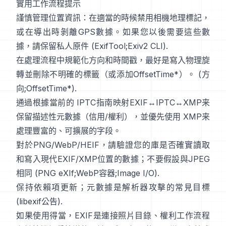
實用工作流程提示
謹慎管理位置資訊：在適當的時候禁用相機地理標記，
或在導出時剝離GPS數據。如果您以後需要這些數
據，請保留私人原件 (
ExifTool
;
Exiv2 CLI
).
在處理流程中規範化方向和時間戳，最好是寫入物理旋
轉並刪除不明確的標籤（或添加OffsetTime*）。 (
方
向
;
OffsetTime*
).
通過根據當前的
IPTC
指南映射EXIF↔IPTC↔XMP来
保留描述性元數據（信用/權利），並優先使用
XMP
来
處理豐富的、可擴展的字段。
對於PNG/WebP/HEIF，請驗證您的庫是否確實讀取
和寫入現代EXIF/XMP位置的數據；不要假設與JPEG
相同 (
PNG eXIf
;
WebP容器
;
Image I/O
).
保持依賴項更新；元數據是解析器攻擊的常見目標
(
libexif公告
).
如果使用得當，EXIF是連接照片目錄、權利工作流程