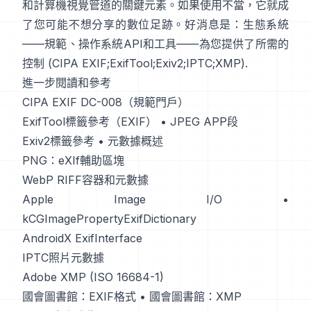
和計算機視覺管道的關鍵元素。如果使用不當，它就成
了您可能不想分享的數位足跡。好消息是：生態系統
——規範、操作系統API和工具——為您提供了所需的
控制 (
CIPA EXIF
;
ExifTool
;
Exiv2
;
IPTC
;
XMP
).
進一步閱讀和參考
CIPA EXIF DC-008（規範門戶）
ExifTool標籤參考（EXIF）
•
JPEG APP段
Exiv2標籤參考
•
元數據概述
PNG：eXIf輔助區塊
WebP RIFF容器和元數據
Apple Image I/O
•
kCGImagePropertyExifDictionary
AndroidX ExifInterface
IPTC照片元數據
Adobe XMP (ISO 16684-1)
國會圖書館：EXIF格式
•
國會圖書館：XMP