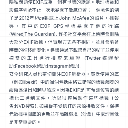
隱私問題使EXIF成為一個有爭議的話題。地理標籤和
設備序列號不止一次地暴露了敏感位置；一個著名的例
子是2012年
Vice
雜誌上John McAfee的照片，據報
導，其中的EXIF GPS坐標暴露了他的行踪
(
Wired
;
The Guardian
). 许多社交平台在上傳時會刪除
大部分EXIF數據，但實現方式各不相同，並且會隨著
時間的推移而變化。建議通過下載您自己的帖子並使用
適當的工具進行檢查来驗證 (
Twitter媒體帮
助
;
Facebook帮助
;
Instagram帮助
).
安全研究人員也密切關注EXIF解析器。廣泛使用的庫
（例如
libexif
）中的漏洞包括由格式錯誤的標籤觸發的
緩衝區溢出和越界讀取。因為EXIF是 可預測位置的結
構化二進制文件，所以很容易製作這些標籤 (
公
告
;
NVD搜索
). 如果從不受信任的來源接收文件，保持
元數據相關庫的更新並在隔離環境（沙盒）中處理圖像
是非常重要的。