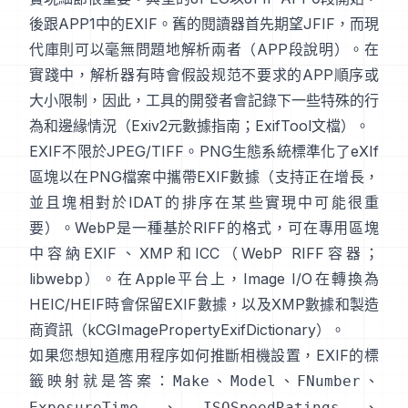
後跟APP1中的EXIF。舊的閱讀器首先期望JFIF，而現
代庫則可以毫無問題地解析兩者（
APP段說明
）。在
實踐中，解析器有時會假設规范不要求的APP順序或
大小限制，因此，工具的開發者會記錄下一些特殊的行
為和邊緣情況（
Exiv2元數據指南
；
ExifTool文檔
）。
EXIF不限於JPEG/TIFF。PNG生態系統標準化了
eXIf
區塊
以在PNG檔案中攜帶EXIF數據（支持正在增長，
並且塊相對於IDAT的排序在某些實現中可能很重
要）。WebP是一種基於RIFF的格式，可在專用區塊
中容納EXIF、XMP和ICC（
WebP RIFF容器
；
libwebp
）。在Apple平台上，
Image I/O
在轉換為
HEIC/HEIF時會保留EXIF數據，以及XMP數據和製造
商資訊（
kCGImagePropertyExifDictionary
）。
如果您想知道應用程序如何推斷相機設置，EXIF的標
籤映射就是答案：
、
、
、
Make
Model
FNumber
、
、
ExposureTime
ISOSpeedRatings