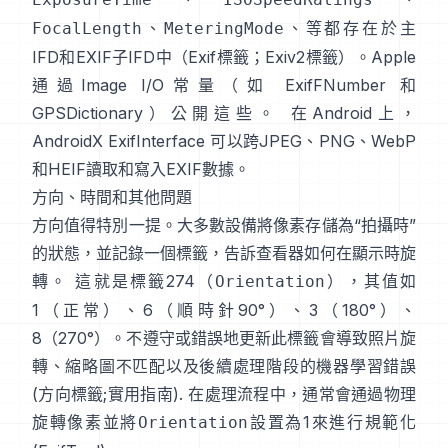
、
、等都存在於主
FocalLength
MeteringMode
IFD和EXIF子IFD中（
Exif標籤
；
Exiv2標籤
）。Apple
通過Image I/O常量（如
ExifFNumber
和
GPSDictionary
）公開這些。 在Android上，
AndroidX ExifInterface
可以跨JPEG、PNG、WebP
和HEIF讀取和寫入EXIF數據。
方向、時間和其他問題
方向值得特別一提。大多數設備將像素存儲為“拍攝時”
的狀態，並記錄一個標籤，告訴查看器如何在顯示時旋
轉。 這就是標籤274（
），其值如
Orientation
1（正常）、6（順時針90°）、3（180°）、
8（270°）。不遵守或錯誤地更新此標籤會導致照片旋
轉、縮略圖不匹配以及後續處理階段的機器學習錯誤
(
方向標籤
;
實用指南
). 在處理流程中，通常會通過物理
旋轉像素並將
設置為1來進行規範化
Orientation