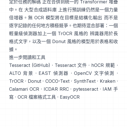
定於任務的解碼 正在合併到統一的 Transformer 堆疊
中。在
大型合成語料庫
上進行預訓練仍然是一個力量
倍增器。無 OCR 模型將在目標是結構化輸出 而不是
逐字記錄的任何地方積極競爭。也期待混合部署：一個
輕量級偵測器加上一個 TrOCR 風格的 辨識器用於長
格式文字，以及一個 Donut 風格的模型用於表格和收
據。
進一步閱讀和工具
Tesseract (GitHub)
·
Tesseract 文件
·
hOCR 規範
·
ALTO 背景
·
EAST 偵測器
·
OpenCV 文字偵測
·
TrOCR
·
Donut
·
COCO-Text
·
SynthText
·
Kraken
·
Calamari OCR
·
ICDAR RRC
·
pytesseract
·
IAM 手
寫
·
OCR 檔案格式工具
·
EasyOCR