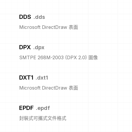
DDS
.
dds
Microsoft DirectDraw 表面
DPX
.
dpx
SMTPE 268M-2003 (DPX 2.0) 圖像
DXT1
.
dxt1
Microsoft DirectDraw 表面
EPDF
.
epdf
封裝式可攜式文件格式