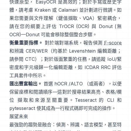
快速原型，
EasyOCR
是高效的；對於手寫或歷史字
體，請考慮
Kraken
或
Calamari
並計劃进行微調。如
果您需要與文件理解（鍵值擷取、VQA）緊密耦合，
請在您的綱要上評估
TrOCR
(OCR) 與
Donut
(無
OCR)—Donut 可能會移除整個整合步驟。
衡量重要指標。
對於端對端系統，報告偵測
F-score
和辨識 CER/WER（均基於 Levenshtein 編輯距離；
請參閱
CTC
）；對於版面繁重的任務，請追蹤 IoU/緊
密度和字元級歸一化編輯距離，如
ICDAR RRC
評估
工具套件中所示。
匯出豐富輸出。
首選
hOCR
/
ALTO
（或兩者），以便
保留座標和閱讀順序—這對於搜尋結果高亮、表格/欄
位 擷取和來源至關重要。Tesseract 的 CLI 和
pytesseract
使其成為一行程式碼即可完成的操作。
展望未來
最強勁的趨勢是融合：偵測、辨識、語言模型，甚至特