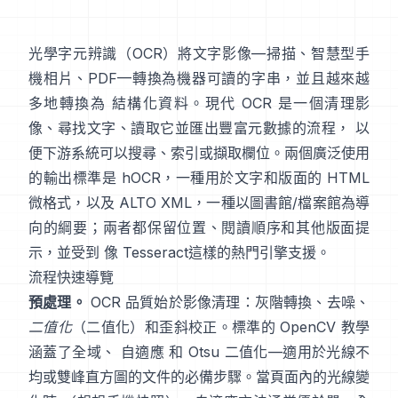
光學字元辨識（
OCR
）將文字影像—掃描、智慧型手
機相片、PDF—轉換為機器可讀的字串，並且越來越
多地轉換為 結構化資料。現代 OCR 是一個清理影
像、尋找文字、讀取它並匯出豐富元數據的流程， 以
便下游系統可以搜尋、索引或擷取欄位。兩個廣泛使用
的輸出標準是
hOCR
，一種用於文字和版面的 HTML
微格式，以及
ALTO XML
，一種以圖書館/檔案館為導
向的綱要；兩者都保留位置、閱讀順序和其他版面提
示，並受到 像
Tesseract
這樣的熱門引擎支援。
流程快速導覽
預處理。
OCR 品質始於影像清理：灰階轉換、去噪、
二值化
（二值化）和歪斜校正。標準的 OpenCV 教學
涵蓋了全域、
自適應
和
Otsu
二值化—適用於光線不
均或雙峰直方圖的文件的必備步驟。當頁面內的光線變