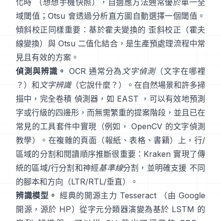
化時 （想想手機快照），自適應方法通常優於單一全
域閾值；Otsu 會透過分析直方圖自動選擇一個閾值。
傾斜校正同樣重要：基於霍夫變換的 歪斜校正（
霍夫
線變換
）與 Otsu 二值化結合，是生產預處理流程中常
見且有效的方案。
偵測與辨識。
OCR 通常分為
文字偵測
（文字在哪裡
？）和
文字辨識
（它說什麼？）。在自然場景和許多掃
描中，完全卷積 偵測器，如
EAST
，可以有效地預測
字或行級的四邊形，而無需繁重的提案階段，並且已在
常見的工具套件中實現（例如，
OpenCV 的文字偵測
教學
）。在複雜的頁面（報紙、表格、書籍）上，行/
區域的分割和閱讀順序推斷很重要：
Kraken
實現了傳
統的區域/行分割和神經
基準線
分割，並明確支援 不同
的腳本和方向（LTR/RTL/垂直）。
辨識模型。
經典的開源主力
Tesseract
（由 Google
開源，源於 HP）從字元分類器演變為基於 LSTM 的