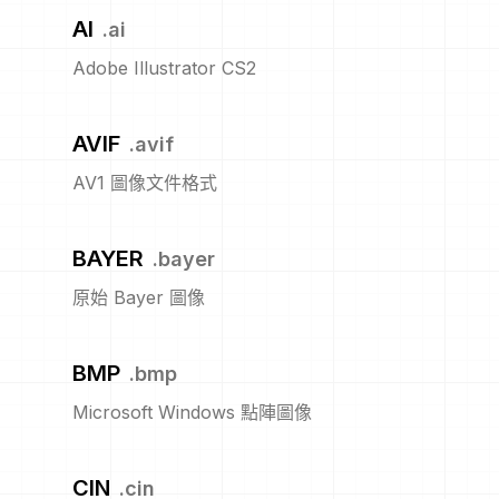
AI
.
ai
Adobe Illustrator CS2
AVIF
.
avif
AV1 圖像文件格式
BAYER
.
bayer
原始 Bayer 圖像
BMP
.
bmp
Microsoft Windows 點陣圖像
CIN
.
cin