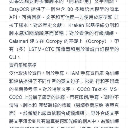
如果您想要跨多種腳本的「開箱即用」文字閱讀，
EasyOCR
提供了一個包含 80 多種語言模型的簡單
API，可傳回框、文字和可信度—方便用於原型和 非
拉丁腳本。對於歷史文獻，
Kraken
以基準線分割和
腳本感知閱讀順序而著稱；對於靈活的行級訓練，
Calamari
建立在 Ocropy 的基礎上（
Ocropy
），帶
有（多）LSTM+CTC 辨識器和用於微調自訂模型的
CLI。
資料集和基準
泛化取決於資料。對於手寫，
IAM 手寫資料庫
為訓練
和評估提供了不同作者的英文句子；它是 行和字辨識
的長期參考集。對於場景文字，
COCO-Text
在 MS-
COCO 上分層了廣泛的註釋，帶有印刷/手寫、清晰/不
清晰、腳本和 完整轉錄的標籤（另請參閱原始
專案頁
面
）。該領域也嚴重依賴合成預訓練：
野外合成文字
將文字渲染到具有逼真幾何和光線的相片中，為預訓練