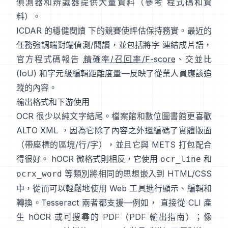
偵測器和辨識器提供大量資料（參考
程式碼和資
料
）。
ICDAR 的穩健閱讀
下的競賽使評估保持務實。最近的
任務強調端對端偵測/閱讀，並包括將字 連結成片語，
官方程式碼報告
精確率/召回率/F-score
、交並比
(IoU) 和字元級編輯距離度量—反映了從業人員應該追
蹤的內容。
輸出格式和下游使用
OCR 很少以純文字結尾。檔案館和數位圖書館更喜歡
ALTO XML
，因為它除了內容之外還編碼了實體版面
（帶座標的區塊/行/字），並且它與 METS 打包配合
得很好。
hOCR
微格式則相反，它使用
和
ocr_line
等類別將相同的思想嵌入到 HTML/CSS
ocrx_word
中，從而可以輕鬆地使用 Web 工具進行顯示、編輯和
轉換。Tesseract 兩者都支援—例如， 直接從 CLI 產
生 hOCR 或可搜尋的 PDF（
PDF 輸出指南
）；像