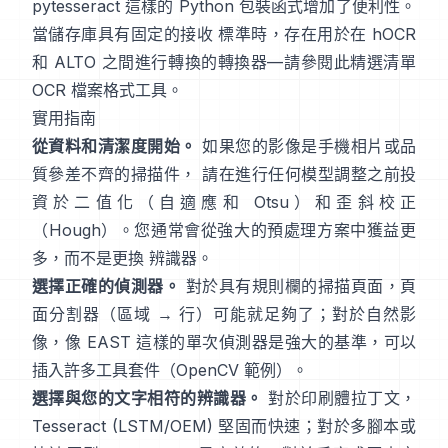
pytesseract
這樣的 Python 包裝函式增加了便利性。
當儲存庫具有固定的接收 標準時，存在用於在 hOCR
和 ALTO 之間進行轉換的轉換器—請參閱此精選清單
OCR 檔案格式工具
。
實用指南
從資料和清潔度開始。
如果您的影像是手機相片或品
質參差不齊的掃描件， 請在進行任何模型調整之前投
資於二值化（
自適應和 Otsu
）和歪斜校正
（
Hough
）。您通常會從強大的預處理方案中獲益更
多，而不是更換 辨識器。
選擇正確的偵測器。
對於具有規則欄的掃描頁面，頁
面分割器（區域 → 行）可能就足夠了；對於自然影
像，像
EAST
這樣的單次偵測器是強大的基準，可以
插入許多工具套件（
OpenCV 範例
）。
選擇與您的文字相符的辨識器。
對於印刷體拉丁文，
Tesseract (LSTM/OEM)
堅固而快速；對於多腳本或