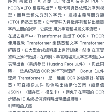
序列 辨識器，可以從 CLI 發出可搜尋的 PDF、
hOCR/ALTO 相容輸出
等。現代辨識器依賴於序列模
型，而無需預先分割的字元。
連接主義時間分類
(CTC)
仍然是基礎，它學習輸入特徵序列和輸出標籤
字串之間的對齊；它廣泛 用於手寫和場景文字流程。
在過去幾年中，Transformer 重塑了 OCR。
TrOCR
使用視覺 Transformer 編碼器和文字 Transformer
解碼器，在大型合成語料庫上進行訓練，然後 在真實
資料上進行微調，在印刷、手寫和場景文字基準測試中
表現出色（另請參閱
Hugging Face 文件
）。與此同
時，一些系統繞過 OCR 進行下游理解：
Donut（文件
理解 Transformer）
是一種無 OCR 的編碼器-解碼
器，可直接從文件 影像輸出結構化答案（如鍵值
JSON）（
儲存庫
，
模型卡
），避免了在單獨的 OCR
步驟為 IE 系統提供資料時出現錯誤累積。
引擎和函式庫