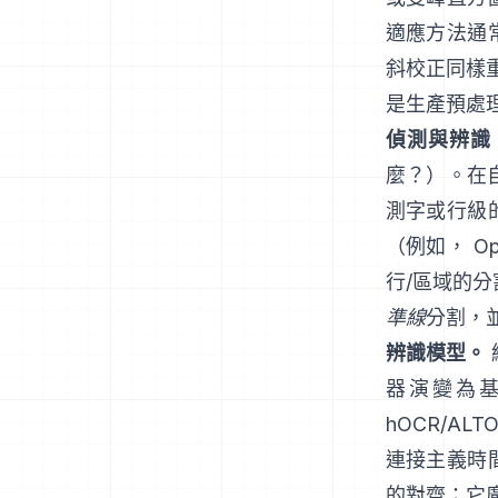
適應方法通
斜校正同樣
是生產預處
偵測與辨識
麼？）。在
測字或行級
（例如，
O
行/區域的
準線
分割，並
辨識模型。
器演變為基於
hOCR/AL
連接主義時間
的對齊；它