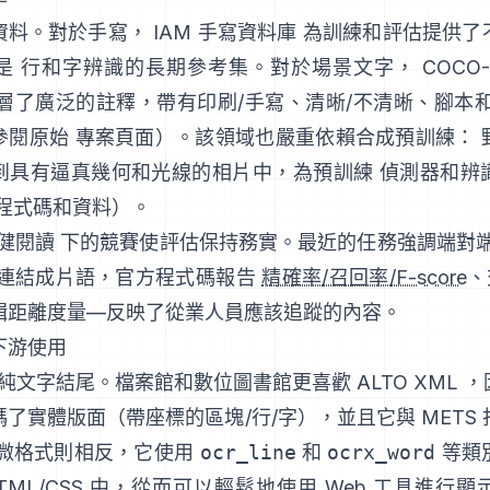
資料。對於手寫，
IAM 手寫資料庫
為訓練和評估提供了
是 行和字辨識的長期參考集。對於場景文字，
COCO-
分層了廣泛的註釋，帶有印刷/手寫、清晰/不清晰、腳本
參閱原始
專案頁面
）。該領域也嚴重依賴合成預訓練：
到具有逼真幾何和光線的相片中，為預訓練 偵測器和辨
程式碼和資料
）。
穩健閱讀
下的競賽使評估保持務實。最近的任務強調端對端
 連結成片語，官方程式碼報告
精確率/召回率/F-score
、
輯距離度量—反映了從業人員應該追蹤的內容。
下游使用
以純文字結尾。檔案館和數位圖書館更喜歡
ALTO XML
，
了實體版面（帶座標的區塊/行/字），並且它與 METS
微格式則相反，它使用
ocr_line
和
ocrx_word
等類
TML/CSS 中，從而可以輕鬆地使用 Web 工具進行