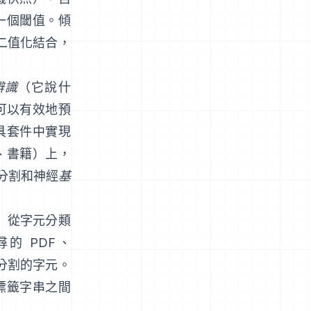
一個閾值。傾
u 二值化結合，
辨識
（它說什
可以有效地預
具套件中實現
、書籍）上，
分割和神經
基
HP）從字元分類
尋的 PDF、
分割的字元。
標籤字串之間