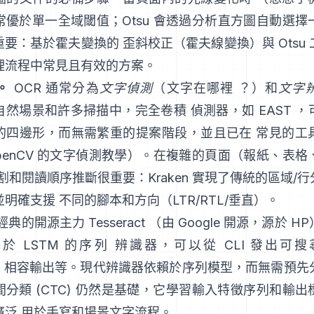
常優於單一全域閾值；Otsu 會透過分析直方圖自動選擇
重要：基於霍夫變換的 歪斜校正（
霍夫線變換
）與 Ots
理流程中常見且有效的方案。
。
OCR 通常分為
文字偵測
（文字在哪裡 ？）和
文字
自然場景和許多掃描中，完全卷積 偵測器，如
EAST
，
的四邊形，而無需繁重的提案階段，並且已在 常見的工
penCV 的文字偵測教學
）。在複雜的頁面（報紙、表格
分割和閱讀順序推斷很重要：
Kraken
實現了傳統的區域/行
明確支援 不同的腳本和方向（LTR/RTL/垂直）。
經典的開源主力
Tesseract
（由 Google 開源，源於 
 LSTM 的序列 辨識器，可以從 CLI 發出可搜
TO 相容輸出
等。現代辨識器依賴於序列模型，而無需預先
分類 (CTC)
仍然是基礎，它學習輸入特徵序列和輸出
廣泛 用於手寫和場景文字流程。