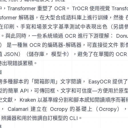
Transformer 重塑了 OCR。
TrOCR
使用視覺 Transf
ansformer 解碼器，在大型合成語料庫上進行訓練，然後
在印刷、手寫和場景文字基準測試中表現出色（另請
。與此同時，一些系統繞過 OCR 進行下游理解：
Do
r）
是一種無 OCR 的編碼器-解碼器，可直接從文件 
 JSON）（
儲存庫
，
模型卡
），避免了在單獨的 OCR 
時出現錯誤累積。
庫
跨多種腳本的「開箱即用」文字閱讀，
EasyOCR
提供了
型的簡單 API，可傳回框、文字和可信度—方便用於原型
史文獻，
Kraken
以基準線分割和腳本感知閱讀順序而著
，
Calamari
建立在 Ocropy 的基礎上（
Ocropy
）
C 辨識器和用於微調自訂模型的 CLI。
準