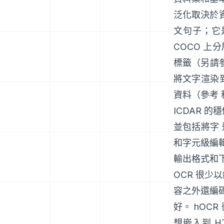
泛化取決於
文句子；它
COCO 上
標籤（另請
將文字渲染
資料（參考
ICDAR 的
並包括將字
和字元級編
輸出格式和
OCR 很少
容之外還編碼
好。
hOCR
想嵌入到 H