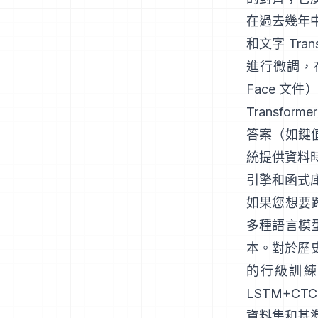
在過去幾年中，
和文字 Tr
進行微調，
Face 文件
）
Transforme
答案（如鍵值
統提供資料
引擎和函式
如果您想要
多種語言模
本。對於歷
的行級訓練
LSTM+CT
資料集和基