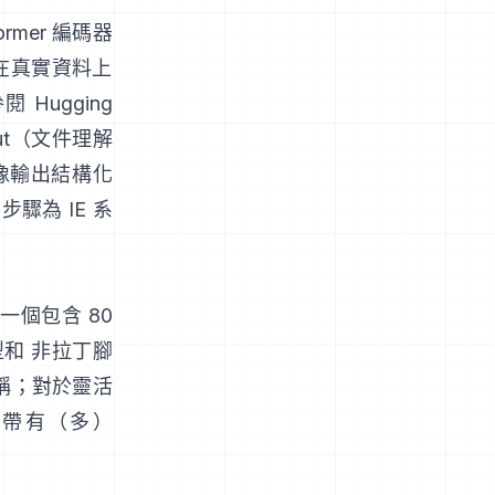
ormer 編碼器
 在真實資料上
參閱
Hugging
nut（文件理解
影像輸出結構化
步驟為 IE 系
一個包含 80
和 非拉丁腳
稱；對於靈活
，帶有（多）