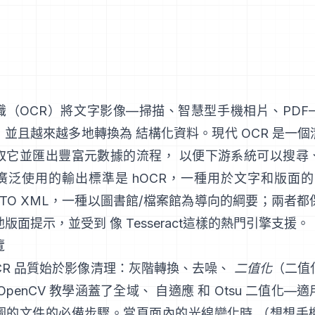
識（
OCR
）將文字影像—掃描、智慧型手機相片、PDF
並且越來越多地轉換為 結構化資料。現代 OCR 是一
取它並匯出豐富元數據的流程， 以便下游系統可以搜尋
廣泛使用的輸出標準是
hOCR
，一種用於文字和版面的 
TO XML
，一種以圖書館/檔案館為導向的綱要；兩者都
他版面提示，並受到 像
Tesseract
這樣的熱門引擎支援。
覽
CR 品質始於影像清理：灰階轉換、去噪、
二值化
（二值
OpenCV 教學涵蓋了全域、
自適應
和
Otsu
二值化—適
圖的文件的必備步驟。當頁面內的光線變化時 （想想手