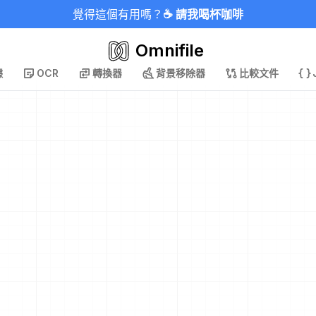
覺得這個有用嗎？
☕ 請我喝杯咖啡
Omnifile
據
OCR
轉換器
背景移除器
比較文件