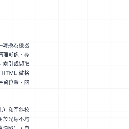
—轉換為機器
個清理影像、尋
、索引或擷取
HTML 微格
保留位置、閱
化）和歪斜校
用於光線不均
機快照），自