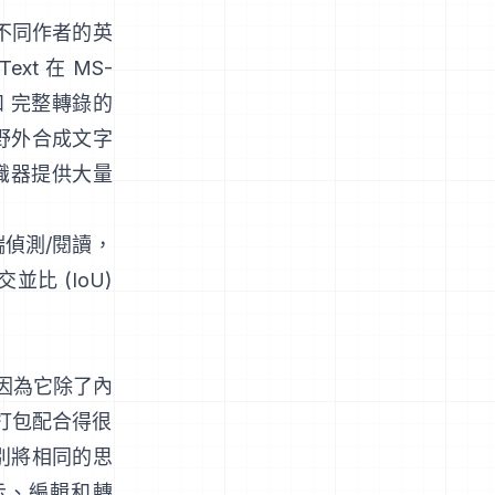
不同作者的英
Text
在 MS-
和 完整轉錄的
野外合成文字
識器提供大量
偵測/閱讀，
交並比 (IoU)
因為它除了內
 打包配合得很
別將相同的思
顯示、編輯和轉