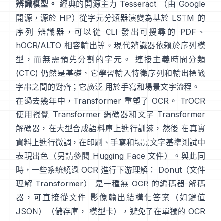
辨識模型。
經典的開源主力
Tesseract
（由 Google
開源，源於 HP）從字元分類器演變為基於 LSTM 的
序列 辨識器，可以從 CLI 發出可搜尋的 PDF、
hOCR/ALTO 相容輸出
等。現代辨識器依賴於序列模
型，而無需預先分割的字元。
連接主義時間分類
(CTC)
仍然是基礎，它學習輸入特徵序列和輸出標籤
字串之間的對齊；它廣泛 用於手寫和場景文字流程。
在過去幾年中，Transformer 重塑了 OCR。
TrOCR
使用視覺 Transformer 編碼器和文字 Transformer
解碼器，在大型合成語料庫上進行訓練，然後 在真實
資料上進行微調，在印刷、手寫和場景文字基準測試中
表現出色（另請參閱
Hugging Face 文件
）。與此同
時，一些系統繞過 OCR 進行下游理解：
Donut（文件
理解 Transformer）
是一種無 OCR 的編碼器-解碼
器，可直接從文件 影像輸出結構化答案（如鍵值
JSON）（
儲存庫
，
模型卡
），避免了在單獨的 OCR