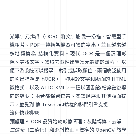
光學字元辨識（
OCR
）將文字影像—掃描、智慧型手
機相片、PDF—轉換為機器可讀的字串，並且越來越
多地轉換為 結構化資料。現代 OCR 是一個清理影
像、尋找文字、讀取它並匯出豐富元數據的流程， 以
便下游系統可以搜尋、索引或擷取欄位。兩個廣泛使用
的輸出標準是
hOCR
，一種用於文字和版面的 HTML
微格式，以及
ALTO XML
，一種以圖書館/檔案館為導
向的綱要；兩者都保留位置、閱讀順序和其他版面提
示，並受到 像
Tesseract
這樣的熱門引擎支援。
流程快速導覽
預處理。
OCR 品質始於影像清理：灰階轉換、去噪、
二值化
（二值化）和歪斜校正。標準的 OpenCV 教學