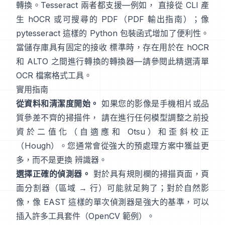
轉換。Tesseract 兩者都支援—例如， 直接從 CLI 產
生 hOCR 或可搜尋的 PDF（
PDF 輸出指南
）；像
pytesseract
這樣的 Python 包裝函式增加了便利性。
當儲存庫具有固定的接收 標準時，存在用於在 hOCR
和 ALTO 之間進行轉換的轉換器—請參閱此精選清單
OCR 檔案格式工具
。
實用指南
從資料和清潔度開始。
如果您的影像是手機相片或品
質參差不齊的掃描件， 請在進行任何模型調整之前投
資於二值化（
自適應和 Otsu
）和歪斜校正
（
Hough
）。您通常會從強大的預處理方案中獲益更
多，而不是更換 辨識器。
選擇正確的偵測器。
對於具有規則欄的掃描頁面，頁
面分割器（區域 → 行）可能就足夠了；對於自然影
像，像
EAST
這樣的單次偵測器是強大的基準，可以
插入許多工具套件（
OpenCV 範例
）。