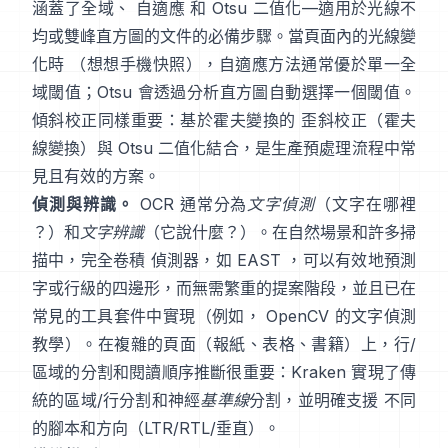
涵蓋了全域、
自適應
和
Otsu
二值化—適用於光線不
均或雙峰直方圖的文件的必備步驟。當頁面內的光線變
化時 （想想手機快照），自適應方法通常優於單一全
域閾值；Otsu 會透過分析直方圖自動選擇一個閾值。
傾斜校正同樣重要：基於霍夫變換的 歪斜校正（
霍夫
線變換
）與 Otsu 二值化結合，是生產預處理流程中常
見且有效的方案。
偵測與辨識。
OCR 通常分為
文字偵測
（文字在哪裡
？）和
文字辨識
（它說什麼？）。在自然場景和許多掃
描中，完全卷積 偵測器，如
EAST
，可以有效地預測
字或行級的四邊形，而無需繁重的提案階段，並且已在
常見的工具套件中實現（例如，
OpenCV 的文字偵測
教學
）。在複雜的頁面（報紙、表格、書籍）上，行/
區域的分割和閱讀順序推斷很重要：
Kraken
實現了傳
統的區域/行分割和神經
基準線
分割，並明確支援 不同
的腳本和方向（LTR/RTL/垂直）。