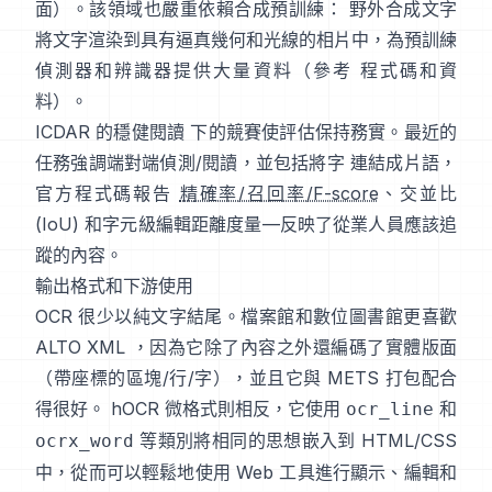
面
）。該領域也嚴重依賴合成預訓練：
野外合成文字
將文字渲染到具有逼真幾何和光線的相片中，為預訓練
偵測器和辨識器提供大量資料（參考
程式碼和資
料
）。
ICDAR 的穩健閱讀
下的競賽使評估保持務實。最近的
任務強調端對端偵測/閱讀，並包括將字 連結成片語，
官方程式碼報告
精確率/召回率/F-score
、交並比
(IoU) 和字元級編輯距離度量—反映了從業人員應該追
蹤的內容。
輸出格式和下游使用
OCR 很少以純文字結尾。檔案館和數位圖書館更喜歡
ALTO XML
，因為它除了內容之外還編碼了實體版面
（帶座標的區塊/行/字），並且它與 METS 打包配合
得很好。
hOCR
微格式則相反，它使用
和
ocr_line
等類別將相同的思想嵌入到 HTML/CSS
ocrx_word
中，從而可以輕鬆地使用 Web 工具進行顯示、編輯和