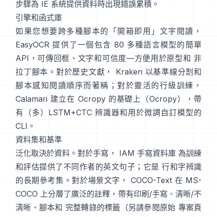
步驟為 IE 系統提供資料時出現錯誤累積。
引擎和函式庫
如果您想要跨多種腳本的「開箱即用」文字閱讀，
EasyOCR
提供了一個包含 80 多種語言模型的簡單
API，可傳回框、文字和可信度—方便用於原型和 非
拉丁腳本。對於歷史文獻，
Kraken
以基準線分割和
腳本感知閱讀順序而著稱；對於靈活的行級訓練，
Calamari
建立在 Ocropy 的基礎上（
Ocropy
），帶
有（多）LSTM+CTC 辨識器和用於微調自訂模型的
CLI。
資料集和基準
泛化取決於資料。對於手寫，
IAM 手寫資料庫
為訓練
和評估提供了不同作者的英文句子；它是 行和字辨識
的長期參考集。對於場景文字，
COCO-Text
在 MS-
COCO 上分層了廣泛的註釋，帶有印刷/手寫、清晰/不
清晰、腳本和 完整轉錄的標籤（另請參閱原始
專案頁