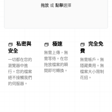
拖放
或
點擊
選擇
私密與
極速
完全免
安全
費
無需上傳，無
需等待。在您
一切都在您的
無需帳戶。無
拖放檔案的瞬
瀏覽器中進
隱藏費用。無
間即可轉換。
行。您的檔案
檔案大小限制
絕不接觸我們
花招。
的伺服器。