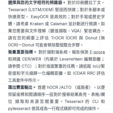
選擇與您的文字相符的辨識器。
對於印刷體拉丁文，
Tesseract (LSTM/OEM)
堅固而快速；對於多腳本或
快速原型，
EasyOCR
是高效的；對於手寫或歷史字
體，請考慮
Kraken
或
Calamari
並計劃进行微調。如
果您需要與文件理解（鍵值擷取、VQA）緊密耦合，
請在您的綱要上評估
TrOCR
(OCR) 與
Donut
(無
OCR)—Donut 可能會移除整個整合步驟。
衡量重要指標。
對於端對端系統，報告偵測
F-score
和辨識 CER/WER（均基於 Levenshtein 編輯距離；
請參閱
CTC
）；對於版面繁重的任務，請追蹤 IoU/緊
密度和字元級歸一化編輯距離，如
ICDAR RRC
評估
工具套件中所示。
匯出豐富輸出。
首選
hOCR
/
ALTO
（或兩者），以便
保留座標和閱讀順序—這對於搜尋結果高亮、表格/欄
位 擷取和來源至關重要。Tesseract 的 CLI 和
pytesseract
使其成為一行程式碼即可完成的操作。