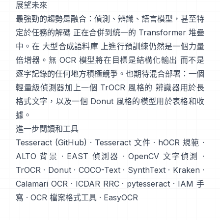
展望未來
最強勁的趨勢是融合：偵測、辨識、語言模型，甚至特
定於任務的解碼 正在合併到統一的 Transformer 堆疊
中。在
大型合成語料庫
上進行預訓練仍然是一個力量
倍增器。無 OCR 模型將在目標是結構化輸出 而不是
逐字記錄的任何地方積極競爭。也期待混合部署：一個
輕量級偵測器加上一個 TrOCR 風格的 辨識器用於長
格式文字，以及一個 Donut 風格的模型用於表格和收
據。
進一步閱讀和工具
Tesseract (GitHub)
·
Tesseract 文件
·
hOCR 規範
·
ALTO 背景
·
EAST 偵測器
·
OpenCV 文字偵測
·
TrOCR
·
Donut
·
COCO-Text
·
SynthText
·
Kraken
·
Calamari OCR
·
ICDAR RRC
·
pytesseract
·
IAM 手
寫
·
OCR 檔案格式工具
·
EasyOCR