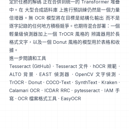
定於任務的解碼 正在合併到統一的 Transformer 堆疊
中。在
大型合成語料庫
上進行預訓練仍然是一個力量
倍增器。無 OCR 模型將在目標是結構化輸出 而不是
逐字記錄的任何地方積極競爭。也期待混合部署：一個
輕量級偵測器加上一個 TrOCR 風格的 辨識器用於長
格式文字，以及一個 Donut 風格的模型用於表格和收
據。
進一步閱讀和工具
Tesseract (GitHub)
·
Tesseract 文件
·
hOCR 規範
·
ALTO 背景
·
EAST 偵測器
·
OpenCV 文字偵測
·
TrOCR
·
Donut
·
COCO-Text
·
SynthText
·
Kraken
·
Calamari OCR
·
ICDAR RRC
·
pytesseract
·
IAM 手
寫
·
OCR 檔案格式工具
·
EasyOCR