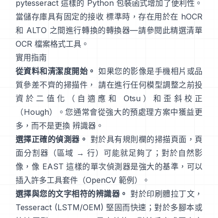
pytesseract
這樣的 Python 包裝函式增加了便利性。
當儲存庫具有固定的接收 標準時，存在用於在 hOCR
和 ALTO 之間進行轉換的轉換器—請參閱此精選清單
OCR 檔案格式工具
。
實用指南
從資料和清潔度開始。
如果您的影像是手機相片或品
質參差不齊的掃描件， 請在進行任何模型調整之前投
資於二值化（
自適應和 Otsu
）和歪斜校正
（
Hough
）。您通常會從強大的預處理方案中獲益更
多，而不是更換 辨識器。
選擇正確的偵測器。
對於具有規則欄的掃描頁面，頁
面分割器（區域 → 行）可能就足夠了；對於自然影
像，像
EAST
這樣的單次偵測器是強大的基準，可以
插入許多工具套件（
OpenCV 範例
）。
選擇與您的文字相符的辨識器。
對於印刷體拉丁文，
Tesseract (LSTM/OEM)
堅固而快速；對於多腳本或