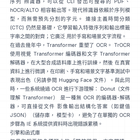
序列 辨識器，可以從 CLI 發出可搜尋的 PDF、
hOCR/ALTO 相容輸出
等。現代辨識器依賴於序列模
型，而無需預先分割的字元。
連接主義時間分類
(CTC)
仍然是基礎，它學習輸入特徵序列和輸出標籤
字串之間的對齊；它廣泛 用於手寫和場景文字流程。
在過去幾年中，Transformer 重塑了 OCR。
TrOCR
使用視覺 Transformer 編碼器和文字 Transformer
解碼器，在大型合成語料庫上進行訓練，然後 在真實
資料上進行微調，在印刷、手寫和場景文字基準測試中
表現出色（另請參閱
Hugging Face 文件
）。與此同
時，一些系統繞過 OCR 進行下游理解：
Donut（文件
理解 Transformer）
是一種無 OCR 的編碼器-解碼
器，可直接從文件 影像輸出結構化答案（如鍵值
JSON）（
儲存庫
，
模型卡
），避免了在單獨的 OCR
步驟為 IE 系統提供資料時出現錯誤累積。
引擎和函式庫