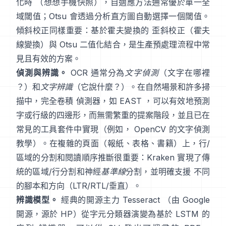
化時 （想想手機快照），自適應方法通常優於單一全
域閾值；Otsu 會透過分析直方圖自動選擇一個閾值。
傾斜校正同樣重要：基於霍夫變換的 歪斜校正（
霍夫
線變換
）與 Otsu 二值化結合，是生產預處理流程中常
見且有效的方案。
偵測與辨識。
OCR 通常分為
文字偵測
（文字在哪裡
？）和
文字辨識
（它說什麼？）。在自然場景和許多掃
描中，完全卷積 偵測器，如
EAST
，可以有效地預測
字或行級的四邊形，而無需繁重的提案階段，並且已在
常見的工具套件中實現（例如，
OpenCV 的文字偵測
教學
）。在複雜的頁面（報紙、表格、書籍）上，行/
區域的分割和閱讀順序推斷很重要：
Kraken
實現了傳
統的區域/行分割和神經
基準線
分割，並明確支援 不同
的腳本和方向（LTR/RTL/垂直）。
辨識模型。
經典的開源主力
Tesseract
（由 Google
開源，源於 HP）從字元分類器演變為基於 LSTM 的