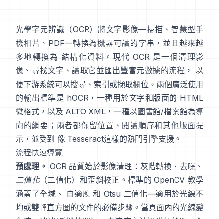
光學字元辨識（
OCR
）將文字影像—掃描、智慧型手
機相片、PDF—轉換為機器可讀的字串，並且越來越
多地轉換為 結構化資料。現代 OCR 是一個清理影
像、尋找文字、讀取它並匯出豐富元數據的流程， 以
便下游系統可以搜尋、索引或擷取欄位。兩個廣泛使用
的輸出標準是
hOCR
，一種用於文字和版面的 HTML
微格式，以及
ALTO XML
，一種以圖書館/檔案館為導
向的綱要；兩者都保留位置、閱讀順序和其他版面提
示，並受到 像
Tesseract
這樣的熱門引擎支援。
流程快速導覽
預處理。
OCR 品質始於影像清理：灰階轉換、去噪、
二值化
（二值化）和歪斜校正。標準的 OpenCV 教學
涵蓋了全域、
自適應
和
Otsu
二值化—適用於光線不
均或雙峰直方圖的文件的必備步驟。當頁面內的光線變