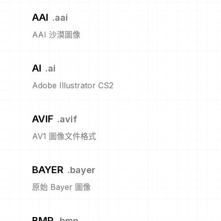
AAI
.
aai
AAI 沙漠圖像
AI
.
ai
Adobe Illustrator CS2
AVIF
.
avif
AV1 圖像文件格式
BAYER
.
bayer
原始 Bayer 圖像
BMP
.
bmp