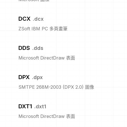
DCX
.
dcx
ZSoft IBM PC 多頁畫筆
DDS
.
dds
Microsoft DirectDraw 表面
DPX
.
dpx
SMTPE 268M-2003 (DPX 2.0) 圖像
DXT1
.
dxt1
Microsoft DirectDraw 表面