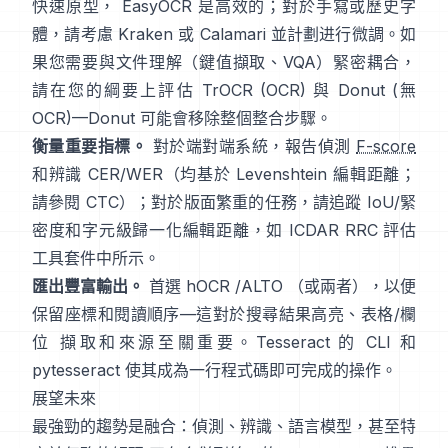
快速原型，
EasyOCR
是高效的；對於手寫或歷史字
體，請考慮
Kraken
或
Calamari
並計劃进行微調。如
果您需要與文件理解（鍵值擷取、VQA）緊密耦合，
請在您的綱要上評估
TrOCR
(OCR) 與
Donut
(無
OCR)—Donut 可能會移除整個整合步驟。
衡量重要指標。
對於端對端系統，報告偵測
F-score
和辨識 CER/WER（均基於 Levenshtein 編輯距離；
請參閱
CTC
）；對於版面繁重的任務，請追蹤 IoU/緊
密度和字元級歸一化編輯距離，如
ICDAR RRC
評估
工具套件中所示。
匯出豐富輸出。
首選
hOCR
/
ALTO
（或兩者），以便
保留座標和閱讀順序—這對於搜尋結果高亮、表格/欄
位 擷取和來源至關重要。Tesseract 的 CLI 和
pytesseract
使其成為一行程式碼即可完成的操作。
展望未來
最強勁的趨勢是融合：偵測、辨識、語言模型，甚至特