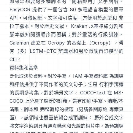
如果您想要跨多種腳本的「開箱即用」文字閱讀，
EasyOCR
提供了一個包含 80 多種語言模型的簡單
API，可傳回框、文字和可信度—方便用於原型和 非
拉丁腳本。對於歷史文獻，
Kraken
以基準線分割和
腳本感知閱讀順序而著稱；對於靈活的行級訓練，
Calamari
建立在 Ocropy 的基礎上（
Ocropy
），帶
有（多）LSTM+CTC 辨識器和用於微調自訂模型的
CLI。
資料集和基準
泛化取決於資料。對於手寫，
IAM 手寫資料庫
為訓練
和評估提供了不同作者的英文句子；它是 行和字辨識
的長期參考集。對於場景文字，
COCO-Text
在 MS-
COCO 上分層了廣泛的註釋，帶有印刷/手寫、清晰/不
清晰、腳本和 完整轉錄的標籤（另請參閱原始
專案頁
面
）。該領域也嚴重依賴合成預訓練：
野外合成文字
將文字渲染到具有逼真幾何和光線的相片中，為預訓練