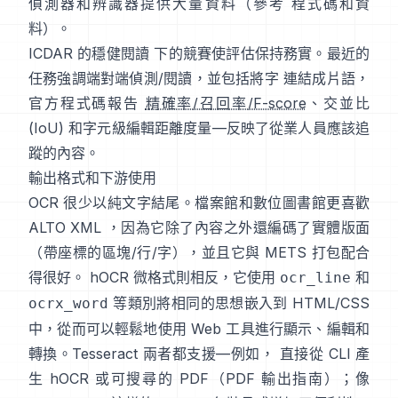
偵測器和辨識器提供大量資料（參考
程式碼和資
料
）。
ICDAR 的穩健閱讀
下的競賽使評估保持務實。最近的
任務強調端對端偵測/閱讀，並包括將字 連結成片語，
官方程式碼報告
精確率/召回率/F-score
、交並比
(IoU) 和字元級編輯距離度量—反映了從業人員應該追
蹤的內容。
輸出格式和下游使用
OCR 很少以純文字結尾。檔案館和數位圖書館更喜歡
ALTO XML
，因為它除了內容之外還編碼了實體版面
（帶座標的區塊/行/字），並且它與 METS 打包配合
得很好。
hOCR
微格式則相反，它使用
和
ocr_line
等類別將相同的思想嵌入到 HTML/CSS
ocrx_word
中，從而可以輕鬆地使用 Web 工具進行顯示、編輯和
轉換。Tesseract 兩者都支援—例如， 直接從 CLI 產
生 hOCR 或可搜尋的 PDF（
PDF 輸出指南
）；像