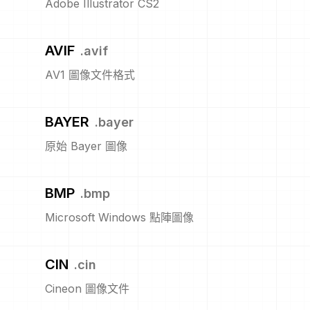
Adobe Illustrator CS2
AVIF
.
avif
AV1 圖像文件格式
BAYER
.
bayer
原始 Bayer 圖像
BMP
.
bmp
Microsoft Windows 點陣圖像
CIN
.
cin
Cineon 圖像文件