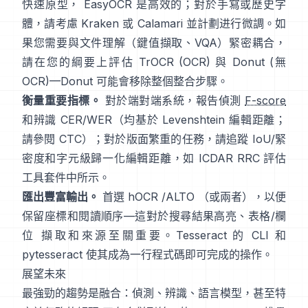
快速原型，
EasyOCR
是高效的；對於手寫或歷史字
體，請考慮
Kraken
或
Calamari
並計劃进行微調。如
果您需要與文件理解（鍵值擷取、VQA）緊密耦合，
請在您的綱要上評估
TrOCR
(OCR) 與
Donut
(無
OCR)—Donut 可能會移除整個整合步驟。
衡量重要指標。
對於端對端系統，報告偵測
F-score
和辨識 CER/WER（均基於 Levenshtein 編輯距離；
請參閱
CTC
）；對於版面繁重的任務，請追蹤 IoU/緊
密度和字元級歸一化編輯距離，如
ICDAR RRC
評估
工具套件中所示。
匯出豐富輸出。
首選
hOCR
/
ALTO
（或兩者），以便
保留座標和閱讀順序—這對於搜尋結果高亮、表格/欄
位 擷取和來源至關重要。Tesseract 的 CLI 和
pytesseract
使其成為一行程式碼即可完成的操作。
展望未來
最強勁的趨勢是融合：偵測、辨識、語言模型，甚至特