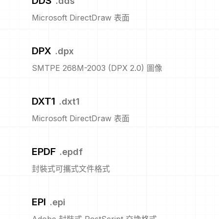
DDS
.
dds
Microsoft DirectDraw 表面
DPX
.
dpx
SMTPE 268M-2003 (DPX 2.0) 圖像
DXT1
.
dxt1
Microsoft DirectDraw 表面
EPDF
.
epdf
封裝式可攜式文件格式
EPI
.
epi