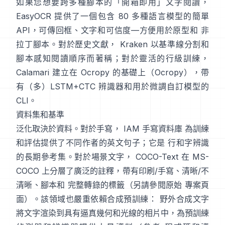
如果您想要跨多種腳本的「開箱即用」文字閱讀，
EasyOCR
提供了一個包含 80 多種語言模型的簡單
API，可傳回框、文字和可信度—方便用於原型和 非
拉丁腳本。對於歷史文獻，
Kraken
以基準線分割和
腳本感知閱讀順序而著稱；對於靈活的行級訓練，
Calamari
建立在 Ocropy 的基礎上（
Ocropy
），帶
有（多）LSTM+CTC 辨識器和用於微調自訂模型的
CLI。
資料集和基準
泛化取決於資料。對於手寫，
IAM 手寫資料庫
為訓練
和評估提供了不同作者的英文句子；它是 行和字辨識
的長期參考集。對於場景文字，
COCO-Text
在 MS-
COCO 上分層了廣泛的註釋，帶有印刷/手寫、清晰/不
清晰、腳本和 完整轉錄的標籤（另請參閱原始
專案頁
面
）。該領域也嚴重依賴合成預訓練：
野外合成文字
將文字渲染到具有逼真幾何和光線的相片中，為預訓練