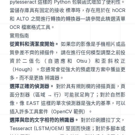
pytesseract
這樣的 Python 包裝函式增加了便利性。
當儲存庫具有固定的接收 標準時，存在用於在 hOCR
和 ALTO 之間進行轉換的轉換器—請參閱此精選清單
OCR 檔案格式工具
。
實用指南
從資料和清潔度開始。
如果您的影像是手機相片或品
質參差不齊的掃描件， 請在進行任何模型調整之前投
資於二值化（
自適應和 Otsu
）和歪斜校正
（
Hough
）。您通常會從強大的預處理方案中獲益更
多，而不是更換 辨識器。
選擇正確的偵測器。
對於具有規則欄的掃描頁面，頁
面分割器（區域 → 行）可能就足夠了；對於自然影
像，像
EAST
這樣的單次偵測器是強大的基準，可以
插入許多工具套件（
OpenCV 範例
）。
選擇與您的文字相符的辨識器。
對於印刷體拉丁文，
Tesseract (LSTM/OEM)
堅固而快速；對於多腳本或