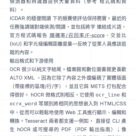
偵測器和辨識器提供大量資料（參考
程式碼和資
料
）。
ICDAR 的穩健閱讀
下的競賽使評估保持務實。最近的
任務強調端對端偵測/閱讀，並包括將字 連結成片語，
官方程式碼報告
精確率/召回率/F-score
、交並比
(IoU) 和字元級編輯距離度量—反映了從業人員應該追
蹤的內容。
輸出格式和下游使用
OCR 很少以純文字結尾。檔案館和數位圖書館更喜歡
ALTO XML
，因為它除了內容之外還編碼了實體版面
（帶座標的區塊/行/字），並且它與 METS 打包配合
得很好。
hOCR
微格式則相反，它使用
和
ocr_line
等類別將相同的思想嵌入到 HTML/CSS
ocrx_word
中，從而可以輕鬆地使用 Web 工具進行顯示、編輯和
轉換。Tesseract 兩者都支援—例如， 直接從 CLI 產
生 hOCR 或可搜尋的 PDF（
PDF 輸出指南
）；像