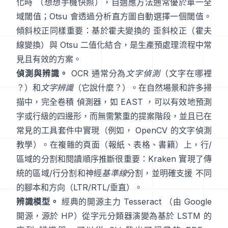
化時 （想想手機快照），自適應方法通常優於單一全
域閾值；Otsu 會透過分析直方圖自動選擇一個閾值。
傾斜校正同樣重要：基於霍夫變換的 歪斜校正（
霍夫
線變換
）與 Otsu 二值化結合，是生產預處理流程中常
見且有效的方案。
偵測與辨識。
OCR 通常分為
文字偵測
（文字在哪裡
？）和
文字辨識
（它說什麼？）。在自然場景和許多掃
描中，完全卷積 偵測器，如
EAST
，可以有效地預測
字或行級的四邊形，而無需繁重的提案階段，並且已在
常見的工具套件中實現（例如，
OpenCV 的文字偵測
教學
）。在複雜的頁面（報紙、表格、書籍）上，行/
區域的分割和閱讀順序推斷很重要：
Kraken
實現了傳
統的區域/行分割和神經
基準線
分割，並明確支援 不同
的腳本和方向（LTR/RTL/垂直）。
辨識模型。
經典的開源主力
Tesseract
（由 Google
開源，源於 HP）從字元分類器演變為基於 LSTM 的