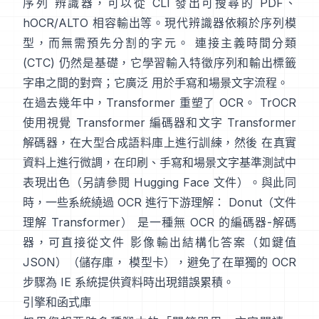
序列 辨識器，可以從 CLI 發出可搜尋的 PDF、
hOCR/ALTO 相容輸出
等。現代辨識器依賴於序列模
型，而無需預先分割的字元。
連接主義時間分類
(CTC)
仍然是基礎，它學習輸入特徵序列和輸出標籤
字串之間的對齊；它廣泛 用於手寫和場景文字流程。
在過去幾年中，Transformer 重塑了 OCR。
TrOCR
使用視覺 Transformer 編碼器和文字 Transformer
解碼器，在大型合成語料庫上進行訓練，然後 在真實
資料上進行微調，在印刷、手寫和場景文字基準測試中
表現出色（另請參閱
Hugging Face 文件
）。與此同
時，一些系統繞過 OCR 進行下游理解：
Donut（文件
理解 Transformer）
是一種無 OCR 的編碼器-解碼
器，可直接從文件 影像輸出結構化答案（如鍵值
JSON）（
儲存庫
，
模型卡
），避免了在單獨的 OCR
步驟為 IE 系統提供資料時出現錯誤累積。
引擎和函式庫