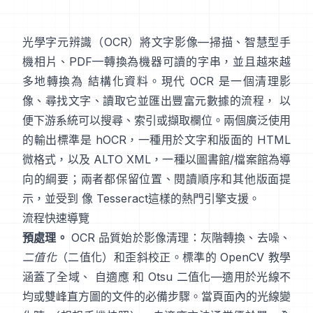
光學字元辨識（
OCR
）將文字影像—掃描、智慧型手
機相片、PDF—轉換為機器可讀的字串，並且越來越
多地轉換為 結構化資料。現代 OCR 是一個清理影
像、尋找文字、讀取它並匯出豐富元數據的流程， 以
便下游系統可以搜尋、索引或擷取欄位。兩個廣泛使用
的輸出標準是
hOCR
，一種用於文字和版面的 HTML
微格式，以及
ALTO XML
，一種以圖書館/檔案館為導
向的綱要；兩者都保留位置、閱讀順序和其他版面提
示，並受到 像
Tesseract
這樣的熱門引擎支援。
流程快速導覽
預處理。
OCR 品質始於影像清理：灰階轉換、去噪、
二值化
（二值化）和歪斜校正。標準的 OpenCV 教學
涵蓋了全域、
自適應
和
Otsu
二值化—適用於光線不
均或雙峰直方圖的文件的必備步驟。當頁面內的光線變