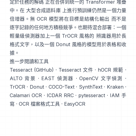
定於任務的解碼 正在合併到統一的 Transformer 堆疊
中。在
大型合成語料庫
上進行預訓練仍然是一個力量
倍增器。無 OCR 模型將在目標是結構化輸出 而不是
逐字記錄的任何地方積極競爭。也期待混合部署：一個
輕量級偵測器加上一個 TrOCR 風格的 辨識器用於長
格式文字，以及一個 Donut 風格的模型用於表格和收
據。
進一步閱讀和工具
Tesseract (GitHub)
·
Tesseract 文件
·
hOCR 規範
·
ALTO 背景
·
EAST 偵測器
·
OpenCV 文字偵測
·
TrOCR
·
Donut
·
COCO-Text
·
SynthText
·
Kraken
·
Calamari OCR
·
ICDAR RRC
·
pytesseract
·
IAM 手
寫
·
OCR 檔案格式工具
·
EasyOCR