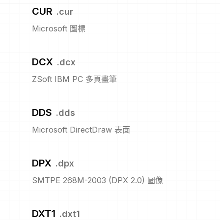
CUR
.
cur
Microsoft 圖標
DCX
.
dcx
ZSoft IBM PC 多頁畫筆
DDS
.
dds
Microsoft DirectDraw 表面
DPX
.
dpx
SMTPE 268M-2003 (DPX 2.0) 圖像
DXT1
.
dxt1