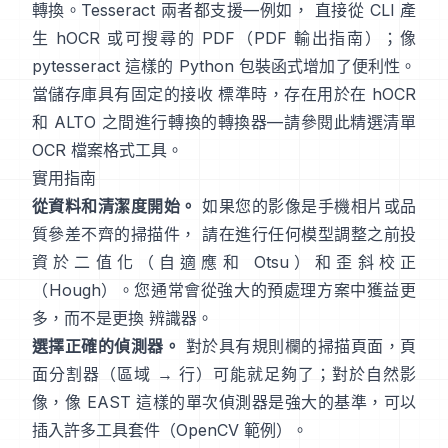
轉換。Tesseract 兩者都支援—例如， 直接從 CLI 產
生 hOCR 或可搜尋的 PDF（
PDF 輸出指南
）；像
pytesseract
這樣的 Python 包裝函式增加了便利性。
當儲存庫具有固定的接收 標準時，存在用於在 hOCR
和 ALTO 之間進行轉換的轉換器—請參閱此精選清單
OCR 檔案格式工具
。
實用指南
從資料和清潔度開始。
如果您的影像是手機相片或品
質參差不齊的掃描件， 請在進行任何模型調整之前投
資於二值化（
自適應和 Otsu
）和歪斜校正
（
Hough
）。您通常會從強大的預處理方案中獲益更
多，而不是更換 辨識器。
選擇正確的偵測器。
對於具有規則欄的掃描頁面，頁
面分割器（區域 → 行）可能就足夠了；對於自然影
像，像
EAST
這樣的單次偵測器是強大的基準，可以
插入許多工具套件（
OpenCV 範例
）。