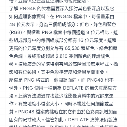
倍，並提供更豐富且更細緻的視覺體驗。
了解 PNG48 的架構需要深入探討其色彩深度以及它
如何處理影像資料。在 PNG48 檔案中，每個畫素由
48 位元表示，分為三個組成部分：紅色、綠色和藍色
(RGB)。與標準 PNG 檔案中每個通道 8 位元相比，這
些組成部分中的每個組成部分都有 16 位元深度。這種
更高的位元深度分別允許有 65,536 種紅色、綠色和藍
色色調，最終形成超過 2,810 兆個顏色的理論調色
盤。這種廣泛的光譜特別有利於高階圖形應用程式、攝
影和數位藝術，其中色彩準確度和漸層至關重要。
壓縮是 PNG 格式的一個關鍵面向，而 PNG48 也不
例外。PNG 使用一種稱為 DEFLATE 的無失真壓縮方
法。此演算法透過尋找並消除影像資料中的冗餘來運
作，有效地縮小檔案大小，同時不犧牲任何細節或品
質。PNG48 檔案的挑戰在於它們由於色彩資訊增加而
固有的尺寸較大。儘管如此，DEFLATE 演算法仍設法