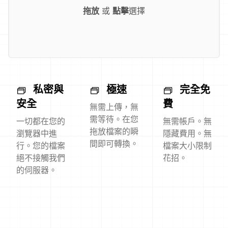
拖放
或
點擊
選擇
私密與
極速
完全免
安全
費
無需上傳，無
需等待。在您
一切都在您的
無需帳戶。無
拖放檔案的瞬
瀏覽器中進
隱藏費用。無
間即可轉換。
行。您的檔案
檔案大小限制
絕不接觸我們
花招。
的伺服器。