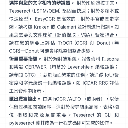
選擇與您的文字相符的辨識器。
對於印刷體拉丁文，
Tesseract (LSTM/OEM)
堅固而快速；對於多腳本或
快速原型，
EasyOCR
是高效的；對於手寫或歷史字
體，請考慮
Kraken
或
Calamari
並計劃进行微調。如
果您需要與文件理解（鍵值擷取、VQA）緊密耦合，
請在您的綱要上評估
TrOCR
(OCR) 與
Donut
(無
OCR)—Donut 可能會移除整個整合步驟。
衡量重要指標。
對於端對端系統，報告偵測
F-score
和辨識 CER/WER（均基於 Levenshtein 編輯距離；
請參閱
CTC
）；對於版面繁重的任務，請追蹤 IoU/緊
密度和字元級歸一化編輯距離，如
ICDAR RRC
評估
工具套件中所示。
匯出豐富輸出。
首選
hOCR
/
ALTO
（或兩者），以便
保留座標和閱讀順序—這對於搜尋結果高亮、表格/欄
位 擷取和來源至關重要。Tesseract 的 CLI 和
pytesseract
使其成為一行程式碼即可完成的操作。