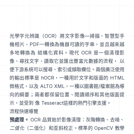
光學字元辨識（
OCR
）將文字影像—掃描、智慧型手
機相片、PDF—轉換為機器可讀的字串，並且越來越
多地轉換為 結構化資料。現代 OCR 是一個清理影
像、尋找文字、讀取它並匯出豐富元數據的流程， 以
便下游系統可以搜尋、索引或擷取欄位。兩個廣泛使用
的輸出標準是
hOCR
，一種用於文字和版面的 HTML
微格式，以及
ALTO XML
，一種以圖書館/檔案館為導
向的綱要；兩者都保留位置、閱讀順序和其他版面提
示，並受到 像
Tesseract
這樣的熱門引擎支援。
流程快速導覽
預處理。
OCR 品質始於影像清理：灰階轉換、去噪、
二值化
（二值化）和歪斜校正。標準的 OpenCV 教學