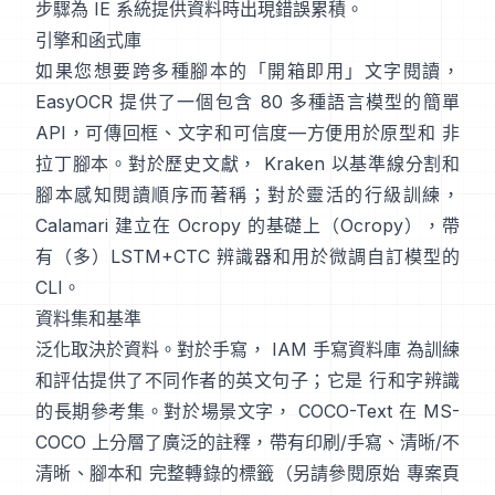
步驟為 IE 系統提供資料時出現錯誤累積。
引擎和函式庫
如果您想要跨多種腳本的「開箱即用」文字閱讀，
EasyOCR
提供了一個包含 80 多種語言模型的簡單
API，可傳回框、文字和可信度—方便用於原型和 非
拉丁腳本。對於歷史文獻，
Kraken
以基準線分割和
腳本感知閱讀順序而著稱；對於靈活的行級訓練，
Calamari
建立在 Ocropy 的基礎上（
Ocropy
），帶
有（多）LSTM+CTC 辨識器和用於微調自訂模型的
CLI。
資料集和基準
泛化取決於資料。對於手寫，
IAM 手寫資料庫
為訓練
和評估提供了不同作者的英文句子；它是 行和字辨識
的長期參考集。對於場景文字，
COCO-Text
在 MS-
COCO 上分層了廣泛的註釋，帶有印刷/手寫、清晰/不
清晰、腳本和 完整轉錄的標籤（另請參閱原始
專案頁