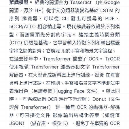
辨識模型。
經典的開源主力
Tesseract
（由 Google
開源，源於 HP）從字元分類器演變為基於 LSTM 的
序列 辨識器，可以從 CLI 發出可搜尋的 PDF、
hOCR/ALTO 相容輸出
等。現代辨識器依賴於序列模
型，而無需預先分割的字元。
連接主義時間分類
(CTC)
仍然是基礎，它學習輸入特徵序列和輸出標籤
字串之間的對齊；它廣泛 用於手寫和場景文字流程。
在過去幾年中，Transformer 重塑了 OCR。
TrOCR
使用視覺 Transformer 編碼器和文字 Transformer
解碼器，在大型合成語料庫上進行訓練，然後 在真實
資料上進行微調，在印刷、手寫和場景文字基準測試中
表現出色（另請參閱
Hugging Face 文件
）。與此同
時，一些系統繞過 OCR 進行下游理解：
Donut（文件
理解 Transformer）
是一種無 OCR 的編碼器-解碼
器，可直接從文件 影像輸出結構化答案（如鍵值
JSON）（
儲存庫
，
模型卡
），避免了在單獨的 OCR