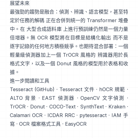
展望未來
最強勁的趨勢是融合：偵測、辨識、語言模型，甚至特
定於任務的解碼 正在合併到統一的 Transformer 堆疊
中。在
大型合成語料庫
上進行預訓練仍然是一個力量
倍增器。無 OCR 模型將在目標是結構化輸出 而不是
逐字記錄的任何地方積極競爭。也期待混合部署：一個
輕量級偵測器加上一個 TrOCR 風格的 辨識器用於長
格式文字，以及一個 Donut 風格的模型用於表格和收
據。
進一步閱讀和工具
Tesseract (GitHub)
·
Tesseract 文件
·
hOCR 規範
·
ALTO 背景
·
EAST 偵測器
·
OpenCV 文字偵測
·
TrOCR
·
Donut
·
COCO-Text
·
SynthText
·
Kraken
·
Calamari OCR
·
ICDAR RRC
·
pytesseract
·
IAM 手
寫
·
OCR 檔案格式工具
·
EasyOCR