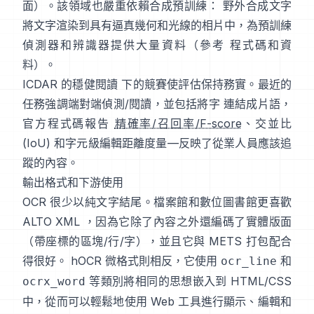
面
）。該領域也嚴重依賴合成預訓練：
野外合成文字
將文字渲染到具有逼真幾何和光線的相片中，為預訓練
偵測器和辨識器提供大量資料（參考
程式碼和資
料
）。
ICDAR 的穩健閱讀
下的競賽使評估保持務實。最近的
任務強調端對端偵測/閱讀，並包括將字 連結成片語，
官方程式碼報告
精確率/召回率/F-score
、交並比
(IoU) 和字元級編輯距離度量—反映了從業人員應該追
蹤的內容。
輸出格式和下游使用
OCR 很少以純文字結尾。檔案館和數位圖書館更喜歡
ALTO XML
，因為它除了內容之外還編碼了實體版面
（帶座標的區塊/行/字），並且它與 METS 打包配合
得很好。
hOCR
微格式則相反，它使用
和
ocr_line
等類別將相同的思想嵌入到 HTML/CSS
ocrx_word
中，從而可以輕鬆地使用 Web 工具進行顯示、編輯和