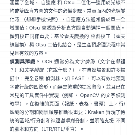
涵蓋了全域、
自適應
和
Otsu
二值化—適用於光線不
均或雙峰直方圖的文件的必備步驟。當頁面內的光線變
化時 （想想手機快照），自適應方法通常優於單一全
域閾值；Otsu 會透過分析直方圖自動選擇一個閾值。
傾斜校正同樣重要：基於霍夫變換的 歪斜校正（
霍夫
線變換
）與 Otsu 二值化結合，是生產預處理流程中常
見且有效的方案。
偵測與辨識。
OCR 通常分為
文字偵測
（文字在哪裡
？）和
文字辨識
（它說什麼？）。在自然場景和許多掃
描中，完全卷積 偵測器，如
EAST
，可以有效地預測
字或行級的四邊形，而無需繁重的提案階段，並且已在
常見的工具套件中實現（例如，
OpenCV 的文字偵測
教學
）。在複雜的頁面（報紙、表格、書籍）上，行/
區域的分割和閱讀順序推斷很重要：
Kraken
實現了傳
統的區域/行分割和神經
基準線
分割，並明確支援 不同
的腳本和方向（LTR/RTL/垂直）。