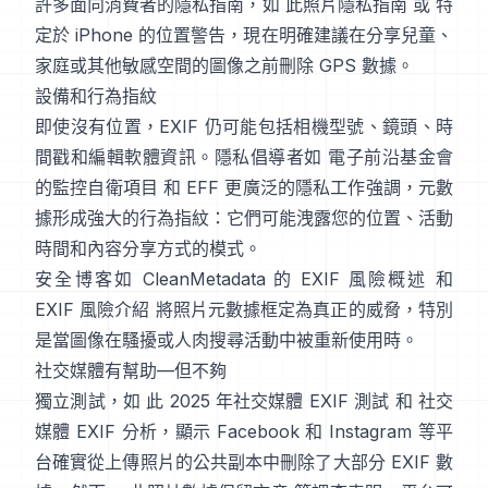
許多面向消費者的隱私指南，如
此照片隱私指南
或
特
定於 iPhone 的位置警告
，現在明確建議在分享兒童、
家庭或其他敏感空間的圖像之前刪除 GPS 數據。
設備和行為指紋
即使沒有位置，EXIF 仍可能包括相機型號、鏡頭、時
間戳和編輯軟體資訊。隱私倡導者如
電子前沿基金會
的監控自衛項目
和
EFF 更廣泛的隱私工作
強調，元數
據形成強大的行為指紋：它們可能洩露您的位置、活動
時間和內容分享方式的模式。
安全博客如
CleanMetadata 的 EXIF 風險概述
和
EXIF 風險介紹
將照片元數據框定為真正的威脅，特別
是當圖像在騷擾或人肉搜尋活動中被重新使用時。
社交媒體有幫助—但不夠
獨立測試，如
此 2025 年社交媒體 EXIF 測試
和
社交
媒體 EXIF 分析
，顯示 Facebook 和 Instagram 等平
台確實從上傳照片的公共副本中刪除了大部分 EXIF 數