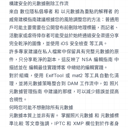
構建安全的元數據刪除工作流
來自
數位隱私倡導者
和
以元數據為重點的解釋者
的
威脅建模指南建議根據您的風險調整您的方法：普通用
戶可能主要需要在公開發布前刪除地理標籤，而記者、
活動家或虐待倖存者可能受益於始終通過安全渠道分享
完全乾淨的圖像，並使用 iOS
安全檢查
等工具。
許多專家建議在私人檔案中保留具有完整元數據的原
件，只分享乾淨的副本，這反映了
NSA 編輯指南
中
描述並在
編輯最佳實踐博客
中總結的編輯實踐。
對於組織，使用
ExifTool
或
mat2
等工具自動化清
理，並將元數據策略整合到 DAM 工作流中，如
照片
元數據管理指南
中建議的那樣，可以減少錯誤並提高
合規性。
何時您可能不想刪除所有元數據
元數據本質上並非有害。
掌握照片元數據
和
元數據標
準比較
等文章強調，IPTC 和 XMP 欄位對於作者身