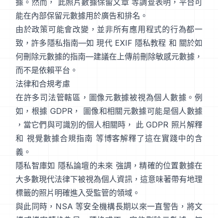
據。然而，
此照片數據保留文章
等調查表明，平台可
能在內部保留元數據用於廣告和排名。
由於政策可能會改變，並非所有應用程式的行為都一
致，許多隱私指南—如
現代 EXIF 隱私教程
和
關於如
何刪除元數據的指南
—建議在上傳前刪除敏感元數據，
而不是依賴平台。
法律和合規考慮
在許多司法管轄區，圖像元數據被視為個人數據。例
如，根據 GDPR，
圖像和相關元數據可能是個人數據
，當它們與可識別的個人相關時，
此 GDPR 照片解釋
和
視覺數據合規指南
等博客解釋了這在實踐中的含
義。
隱私智庫如
隱私論壇的未來
強調，精確的位置數據在
大多數現代法律下被視為個人資訊，這意味著帶有地理
標籤的照片明確進入受監管的領域。
與此同時，NSA 等安全機構長期以來一直警告，將文