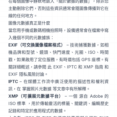
在每個圖像中靜默地嵌入「關於數據的數據」，除非您
主動刪除它們，否則這些資訊通常會隨圖像傳播到它在
線的任何地方。
圖像元數據真正是什麼
當您用手機或數碼相機拍照時，設備通常會在檔案中寫
入幾個不同的元數據族：
EXIF（可交換圖像檔案格式）
– 技術捕獲數據，如相
機品牌和型號、鏡頭、快門速度、光圈、ISO、時間
戳，如果啟用了定位服務，有時還包括 GPS 座標。有
關詳細概述，請參閱
此 EXIF、IPTC 和 XMP 指南
和
EXIF 隱私風險討論
。
IPTC
– 在媒體工作流中廣泛使用的描述性和權利資
訊，在
掌握照片元數據
等文章中有所解釋。
XMP（可擴展元數據平台）
– 一個
源自 Adobe 的
ISO 標準
，用於傳輸靈活的標籤、關鍵詞、編輯歷史
記錄和特定於應用程式的數據。