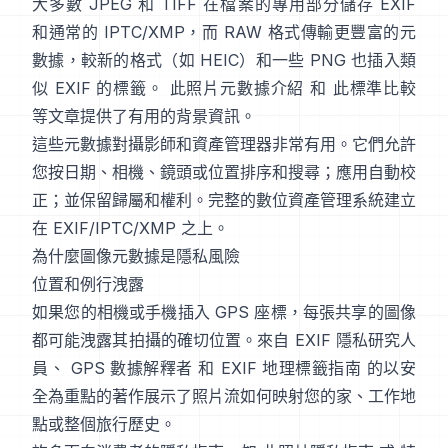
大多數 JPEG 和 TIFF 在檔案的專用部分儲存 EXIF
和通常的 IPTC/XMP，而 RAW 格式傳輸更豐富的元
數據，較新的格式（如 HEIC）和一些 PNG 也插入類
似 EXIF 的標籤。
此照片元數據介紹
和
此標準比較
等文章提供了有用的背景資訊。
這些元數據對攝影師和資產管理器非常有用。它們允許
您按日期、相機、鏡頭或位置排序和搜尋；應用自動校
正；並保留歸屬和權利。完整的數位資產管理系統建立
在 EXIF/IPTC/XMP 之上。
為什麼圖像元數據是隱私風險
位置和例行洩露
如果您的相機或手機插入 GPS 座標，每張共享的圖像
都可能洩露其拍攝的確切位置。來自
EXIF 隱私研究人
員
、
GPS 數據解釋者
和
EXIF 地理標籤指南
的以安
全為重點的著作展示了照片流如何映射您的家、工作地
點或整個旅行歷史。