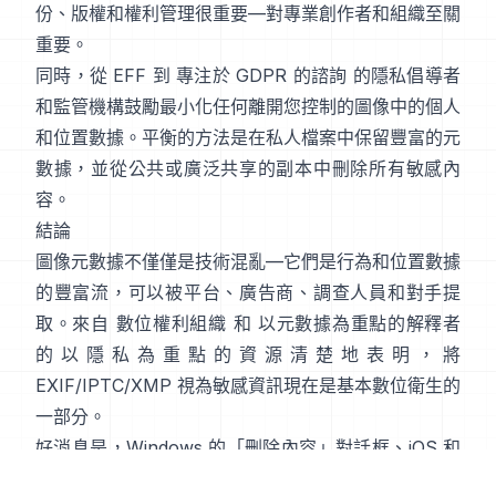
份、版權和權利管理很重要—對專業創作者和組織至關
重要。
同時，從
EFF
到
專注於 GDPR 的諮詢
的隱私倡導者
和監管機構鼓勵最小化任何離開您控制的圖像中的個人
和位置數據。平衡的方法是在私人檔案中保留豐富的元
數據，並從公共或廣泛共享的副本中刪除所有敏感內
容。
結論
圖像元數據不僅僅是技術混亂—它們是行為和位置數據
的豐富流，可以被平台、廣告商、調查人員和對手提
取。來自
數位權利組織
和
以元數據為重點的解釋者
的以隱私為重點的資源清楚地表明，將
EXIF/IPTC/XMP 視為敏感資訊現在是基本數位衛生的
一部分。
好消息是，Windows 的「刪除內容」對話框、iOS 和
Android 分享表選項以及
ExifTool
和
mat2
等命令行