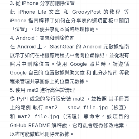
3. 從 iPhone 分享前刪除位置
此 iPhone Life 文章
和
GroovyPost 的教程
等
iPhone 指南解釋了如何在分享表的選項面板中關閉
「位置」，以便共享副本省略地理標籤。
4. Android：關閉和刪除位置
在 Android 上，
SlashGear 的 Android 元數據指南
展示了如何在相機應用程式中關閉位置標記，並從現有
照片中刪除位置。使用 Google 照片時，請遵循
Google 自己的
位置數據幫助文章
和
此分步指南
等教
程來管理共享圖像上的位置元數據。
5. 使用 mat2 進行高保證清理
從
PyPI
或您的發行版安裝
mat2
，並按照
其手冊頁
上的範例
執行
（檢查）
mat2 --show file.jpg
和
（清理）等命令。該項目的
mat2 file.jpg
GitHub README
解釋說，它可能會輕微修改檔案，
以盡可能徹底地刪除元數據。