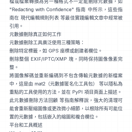
檔或檔案轉換為另一種格式不一定能刪除元數據，如
"Redacting with Confidence" 指南
中所示，這些指
南在
現代編輯規則列表
等最佳實踐編輯文章中經常被
引用。
元數據刪除真正如何工作
元數據刪除工具廣泛使用三種策略：
刪除特定標籤，如 GPS 座標或創建者欄位。
刪除整個 EXIF/IPTC/XMP 塊，同時保持圖像像素完
整。
將圖像解碼並重新編碼到不包含傳輸元數據的新檔案
中，這是由
mat2（元數據匿名化工具包）
等以隱私為
重點的工具使用的方法，並在
PyPI 項目頁面
上描述。
此元數據刪除方法回顧
等指南解釋說，強大的清理可
能會重新壓縮圖像或更改微小細節，以根除所有可能位
置的元數據，包括嵌入的縮圖和複合欄位。
平台和工具概述