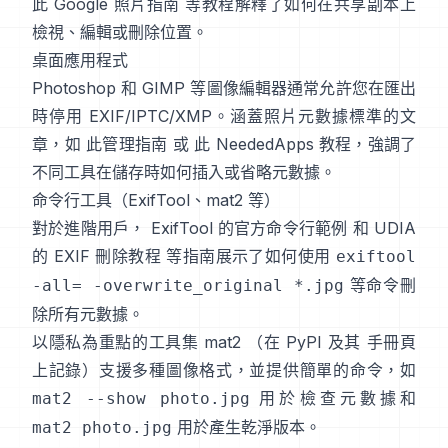
此 Google 照片指南
等教程解釋了如何在共享副本上
檢視、編輯或刪除位置。
桌面應用程式
Photoshop 和 GIMP 等圖像編輯器通常允許您在匯出
時停用 EXIF/IPTC/XMP。涵蓋照片元數據標準的文
章，如
此管理指南
或
此 NeededApps 教程
，強調了
不同工具在儲存時如何插入或省略元數據。
命令行工具（ExifTool、mat2 等）
對於進階用戶，
ExifTool 的官方命令行範例
和
UDIA
的 EXIF 刪除教程
等指南展示了如何使用
exiftool
等命令刪
-all= -overwrite_original *.jpg
除所有元數據。
以隱私為重點的工具集
mat2
（在
PyPI
及其
手冊頁
上記錄）支援多種圖像格式，並提供簡單的命令，如
用於檢查元數據和
mat2 --show photo.jpg
用於產生乾淨版本。
mat2 photo.jpg