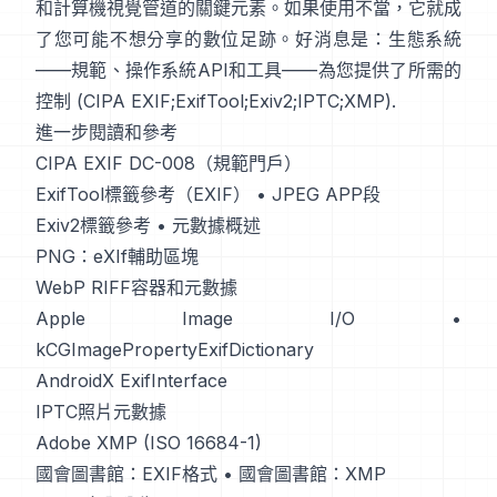
和計算機視覺管道的關鍵元素。如果使用不當，它就成
了您可能不想分享的數位足跡。好消息是：生態系統
——規範、操作系統API和工具——為您提供了所需的
控制 (
CIPA EXIF
;
ExifTool
;
Exiv2
;
IPTC
;
XMP
).
進一步閱讀和參考
CIPA EXIF DC-008（規範門戶）
ExifTool標籤參考（EXIF）
•
JPEG APP段
Exiv2標籤參考
•
元數據概述
PNG：eXIf輔助區塊
WebP RIFF容器和元數據
Apple Image I/O
•
kCGImagePropertyExifDictionary
AndroidX ExifInterface
IPTC照片元數據
Adobe XMP (ISO 16684-1)
國會圖書館：EXIF格式
•
國會圖書館：XMP