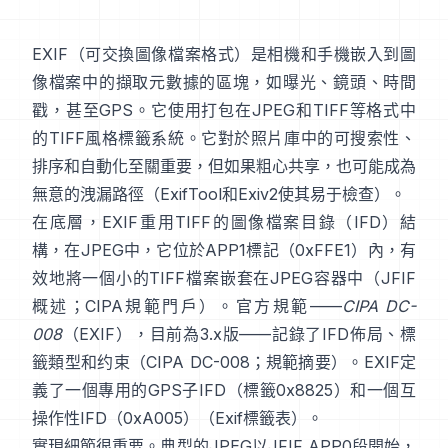
EXIF
（可交換圖像檔案格式）是相機和手機嵌入到圖
像檔案中的擷取元數據的區塊，如曝光、鏡頭、時間
戳，甚至GPS。它使用打包在
JPEG
和
TIFF
等格式中
的
TIFF風格
標籤系統。它對於照片庫中的可搜索性、
排序和自動化至關重要，但如果粗心共享，也可能成為
無意的洩漏路徑（
ExifTool
和
Exiv2
使其易于檢查）。
在底層，EXIF重用TIFF的圖像檔案目錄（IFD）結
構，在JPEG中，它位於APP1標記（0xFFE1）內，有
效地將一個小的TIFF檔案嵌套在JPEG容器中（
JFIF
概述
；
CIPA規範門戶
）。官方規範——
CIPA DC-
008
（EXIF），目前為3.x版——記錄了IFD佈局、標
籤類型和约束（
CIPA DC-008
；
規範摘要
）。EXIF定
義了一個專用的GPS子IFD（標籤0x8825）和一個互
操作性IFD（0xA005）（
Exif標籤表
）。
實現細節很重要。典型的JPEG以JFIF APP0段開始，