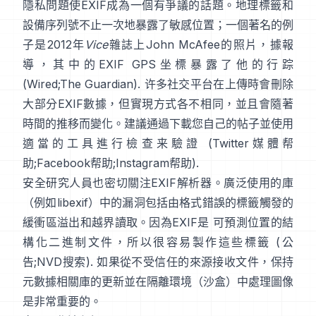
隱私問題使EXIF成為一個有爭議的話題。地理標籤和
設備序列號不止一次地暴露了敏感位置；一個著名的例
子是2012年
Vice
雜誌上John McAfee的照片，據報
導，其中的EXIF GPS坐標暴露了他的行踪
(
Wired
;
The Guardian
). 许多社交平台在上傳時會刪除
大部分EXIF數據，但實現方式各不相同，並且會隨著
時間的推移而變化。建議通過下載您自己的帖子並使用
適當的工具進行檢查来驗證 (
Twitter媒體帮
助
;
Facebook帮助
;
Instagram帮助
).
安全研究人員也密切關注EXIF解析器。廣泛使用的庫
（例如
libexif
）中的漏洞包括由格式錯誤的標籤觸發的
緩衝區溢出和越界讀取。因為EXIF是 可預測位置的結
構化二進制文件，所以很容易製作這些標籤 (
公
告
;
NVD搜索
). 如果從不受信任的來源接收文件，保持
元數據相關庫的更新並在隔離環境（沙盒）中處理圖像
是非常重要的。