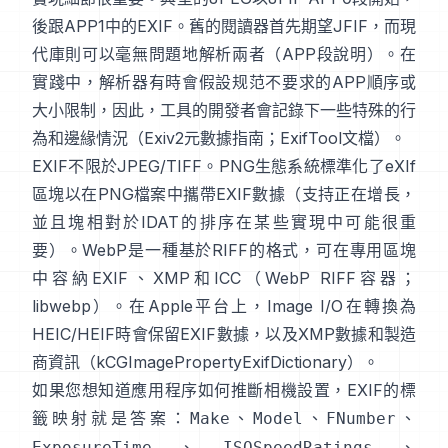
後跟APP1中的EXIF。舊的閱讀器首先期望JFIF，而現
代庫則可以毫無問題地解析兩者（
APP段說明
）。在
實踐中，解析器有時會假設规范不要求的APP順序或
大小限制，因此，工具的開發者會記錄下一些特殊的行
為和邊緣情況（
Exiv2元數據指南
；
ExifTool文檔
）。
EXIF不限於JPEG/TIFF。PNG生態系統標準化了
eXIf
區塊
以在PNG檔案中攜帶EXIF數據（支持正在增長，
並且塊相對於IDAT的排序在某些實現中可能很重
要）。WebP是一種基於RIFF的格式，可在專用區塊
中容納EXIF、XMP和ICC（
WebP RIFF容器
；
libwebp
）。在Apple平台上，
Image I/O
在轉換為
HEIC/HEIF時會保留EXIF數據，以及XMP數據和製造
商資訊（
kCGImagePropertyExifDictionary
）。
如果您想知道應用程序如何推斷相機設置，EXIF的標
籤映射就是答案：
、
、
、
Make
Model
FNumber
、
、
ExposureTime
ISOSpeedRatings