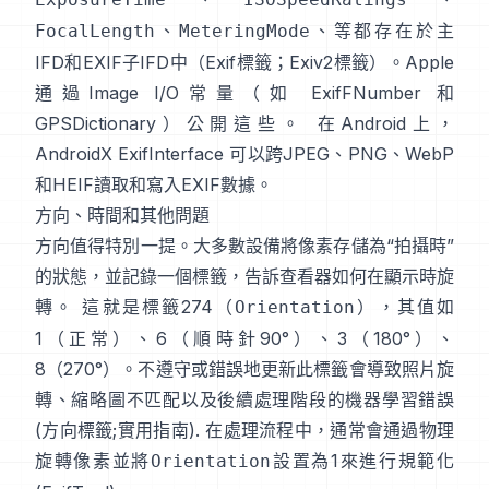
、
、等都存在於主
FocalLength
MeteringMode
IFD和EXIF子IFD中（
Exif標籤
；
Exiv2標籤
）。Apple
通過Image I/O常量（如
ExifFNumber
和
GPSDictionary
）公開這些。 在Android上，
AndroidX ExifInterface
可以跨JPEG、PNG、WebP
和HEIF讀取和寫入EXIF數據。
方向、時間和其他問題
方向值得特別一提。大多數設備將像素存儲為“拍攝時”
的狀態，並記錄一個標籤，告訴查看器如何在顯示時旋
轉。 這就是標籤274（
），其值如
Orientation
1（正常）、6（順時針90°）、3（180°）、
8（270°）。不遵守或錯誤地更新此標籤會導致照片旋
轉、縮略圖不匹配以及後續處理階段的機器學習錯誤
(
方向標籤
;
實用指南
). 在處理流程中，通常會通過物理
旋轉像素並將
設置為1來進行規範化
Orientation