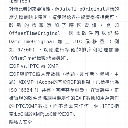
(
ExifTool
).
計時比看起來要復雜。像
這樣的
DateTimeOriginal
歷史標籤缺少時区，這使得跨界拍攝變得模棱两可。
較新的標籤添加了時区資訊，例如
，因此軟件可以記錄
OffsetTimeOriginal
加上UTC偏移量（例
DateTimeOriginal
如
），以便进行準確的排序和地理關聯
-07:00
(
OffsetTime*標籤
;
標籤概述
).
EXIF vs. IPTC vs. XMP
EXIF與
IPTC照片元數據
（標題、創作者、權利、主
題）和
XMP
（Adobe的基於RDF的框架，已標準化為
ISO 16684-1）共存，有時甚至重疊。 在實踐中，正
確實現的軟件會協調相機創作的EXIF數據和用戶創作
的IPTC/XMP數據，而不會丟棄任何一個 (
IPTC指
南
;
LoC關於XMP
;
LoC關於EXIF
).
隱私與安全