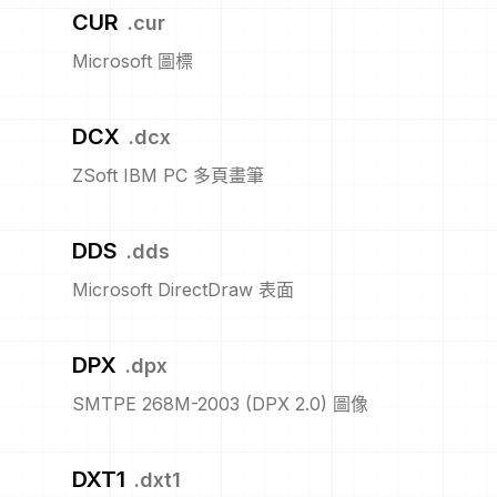
CUR
.
cur
Microsoft 圖標
DCX
.
dcx
ZSoft IBM PC 多頁畫筆
DDS
.
dds
Microsoft DirectDraw 表面
DPX
.
dpx
SMTPE 268M-2003 (DPX 2.0) 圖像
DXT1
.
dxt1