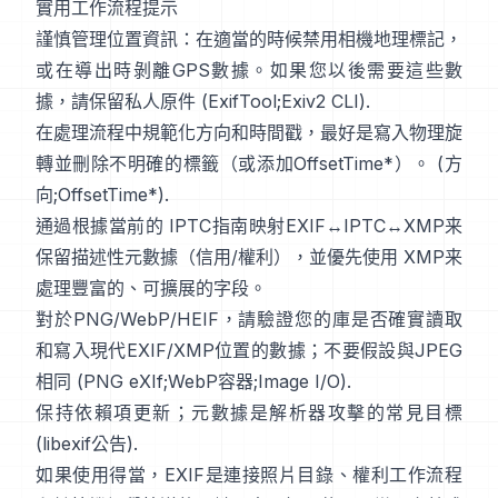
實用工作流程提示
謹慎管理位置資訊：在適當的時候禁用相機地理標記，
或在導出時剝離GPS數據。如果您以後需要這些數
據，請保留私人原件 (
ExifTool
;
Exiv2 CLI
).
在處理流程中規範化方向和時間戳，最好是寫入物理旋
轉並刪除不明確的標籤（或添加OffsetTime*）。 (
方
向
;
OffsetTime*
).
通過根據當前的
IPTC
指南映射EXIF↔IPTC↔XMP来
保留描述性元數據（信用/權利），並優先使用
XMP
来
處理豐富的、可擴展的字段。
對於PNG/WebP/HEIF，請驗證您的庫是否確實讀取
和寫入現代EXIF/XMP位置的數據；不要假設與JPEG
相同 (
PNG eXIf
;
WebP容器
;
Image I/O
).
保持依賴項更新；元數據是解析器攻擊的常見目標
(
libexif公告
).
如果使用得當，EXIF是連接照片目錄、權利工作流程