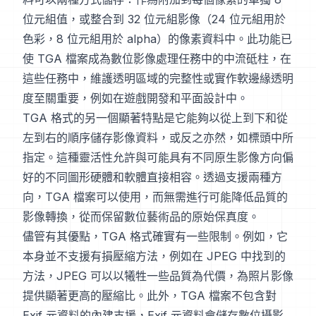
位元組值，或整合到 32 位元組影像（24 位元組用於
色彩，8 位元組用於 alpha）的像素資料中。此功能已
使 TGA 檔案成為數位影像處理任務中的中流砥柱，在
這些任務中，維護透明區域的完整性或實作軟邊緣透明
度至關重要，例如在遊戲開發和平面設計中。
TGA 格式的另一個顯著特點是它能夠以從上到下和從
左到右的順序儲存影像資料，或反之亦然，如標頭中所
指定。這種靈活性允許與可能具有不同原生影像方向偏
好的不同圖形硬體和軟體直接相容。透過支援兩種方
向，TGA 檔案可以使用，而無需進行可能降低品質的
影像轉換，從而保留數位藝術品的原始保真度。
儘管有其優點，TGA 格式確實有一些限制。例如，它
本身並不支援有損壓縮方法，例如在 JPEG 中找到的
方法，JPEG 可以以犧牲一些品質為代價，為照片影像
提供顯著更高的壓縮比。此外，TGA 檔案不包含對
Exif 元資料的內建支援，Exif 元資料會儲存數位攝影