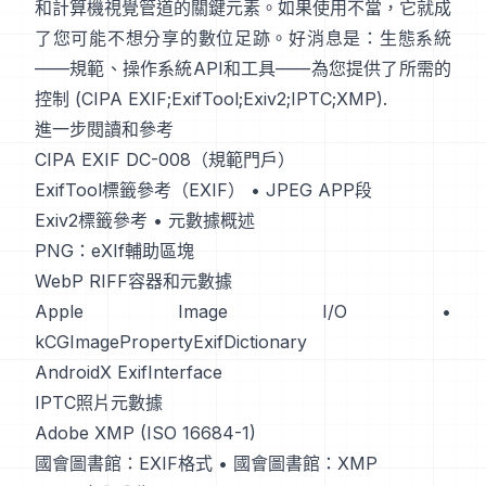
和計算機視覺管道的關鍵元素。如果使用不當，它就成
了您可能不想分享的數位足跡。好消息是：生態系統
——規範、操作系統API和工具——為您提供了所需的
控制 (
CIPA EXIF
;
ExifTool
;
Exiv2
;
IPTC
;
XMP
).
進一步閱讀和參考
CIPA EXIF DC-008（規範門戶）
ExifTool標籤參考（EXIF）
•
JPEG APP段
Exiv2標籤參考
•
元數據概述
PNG：eXIf輔助區塊
WebP RIFF容器和元數據
Apple Image I/O
•
kCGImagePropertyExifDictionary
AndroidX ExifInterface
IPTC照片元數據
Adobe XMP (ISO 16684-1)
國會圖書館：EXIF格式
•
國會圖書館：XMP