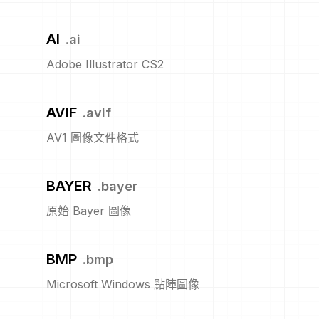
AI
.
ai
Adobe Illustrator CS2
AVIF
.
avif
AV1 圖像文件格式
BAYER
.
bayer
原始 Bayer 圖像
BMP
.
bmp
Microsoft Windows 點陣圖像