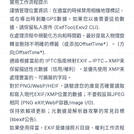
實用工作流程提示
謹慎管理位置資訊：在適當的時候禁用相機地理標記，
或在導出時剝離GPS數據。如果您以後需要這些數
據，請保留私人原件 (
ExifTool
;
Exiv2 CLI
).
在處理流程中規範化方向和時間戳，最好是寫入物理旋
轉並刪除不明確的標籤（或添加OffsetTime*）。 (
方
向
;
OffsetTime*
).
通過根據當前的
IPTC
指南映射EXIF↔IPTC↔XMP来
保留描述性元數據（信用/權利），並優先使用
XMP
来
處理豐富的、可擴展的字段。
對於PNG/WebP/HEIF，請驗證您的庫是否確實讀取
和寫入現代EXIF/XMP位置的數據；不要假設與JPEG
相同 (
PNG eXIf
;
WebP容器
;
Image I/O
).
保持依賴項更新；元數據是解析器攻擊的常見目標
(
libexif公告
).
如果使用得當，EXIF是連接照片目錄、權利工作流程