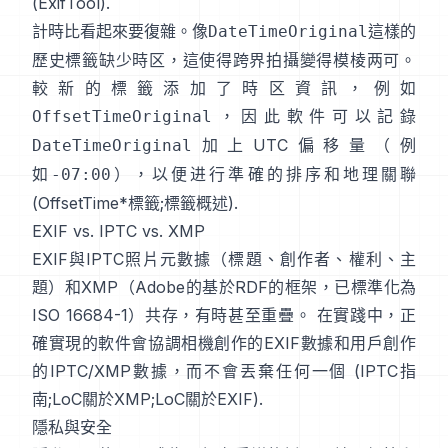
(
ExifTool
).
計時比看起來要復雜。像
這樣的
DateTimeOriginal
歷史標籤缺少時区，這使得跨界拍攝變得模棱两可。
較新的標籤添加了時区資訊，例如
，因此軟件可以記錄
OffsetTimeOriginal
加上UTC偏移量（例
DateTimeOriginal
如
），以便进行準確的排序和地理關聯
-07:00
(
OffsetTime*標籤
;
標籤概述
).
EXIF vs. IPTC vs. XMP
EXIF與
IPTC照片元數據
（標題、創作者、權利、主
題）和
XMP
（Adobe的基於RDF的框架，已標準化為
ISO 16684-1）共存，有時甚至重疊。 在實踐中，正
確實現的軟件會協調相機創作的EXIF數據和用戶創作
的IPTC/XMP數據，而不會丟棄任何一個 (
IPTC指
南
;
LoC關於XMP
;
LoC關於EXIF
).
隱私與安全