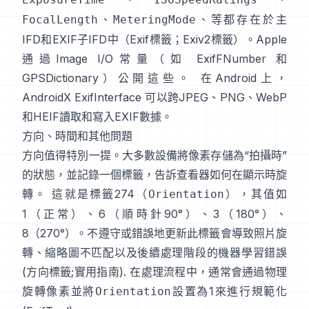
、
、等都存在於主
FocalLength
MeteringMode
IFD和EXIF子IFD中（
Exif標籤
；
Exiv2標籤
）。Apple
通過Image I/O常量（如
ExifFNumber
和
GPSDictionary
）公開這些。 在Android上，
AndroidX ExifInterface
可以跨JPEG、PNG、WebP
和HEIF讀取和寫入EXIF數據。
方向、時間和其他問題
方向值得特別一提。大多數設備將像素存儲為“拍攝時”
的狀態，並記錄一個標籤，告訴查看器如何在顯示時旋
轉。 這就是標籤274（
），其值如
Orientation
1（正常）、6（順時針90°）、3（180°）、
8（270°）。不遵守或錯誤地更新此標籤會導致照片旋
轉、縮略圖不匹配以及後續處理階段的機器學習錯誤
(
方向標籤
;
實用指南
). 在處理流程中，通常會通過物理
旋轉像素並將
設置為1來進行規範化
Orientation