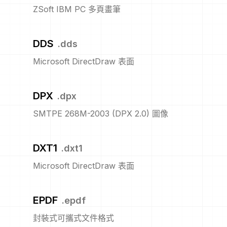
ZSoft IBM PC 多頁畫筆
DDS
.
dds
Microsoft DirectDraw 表面
DPX
.
dpx
SMTPE 268M-2003 (DPX 2.0) 圖像
DXT1
.
dxt1
Microsoft DirectDraw 表面
EPDF
.
epdf
封裝式可攜式文件格式