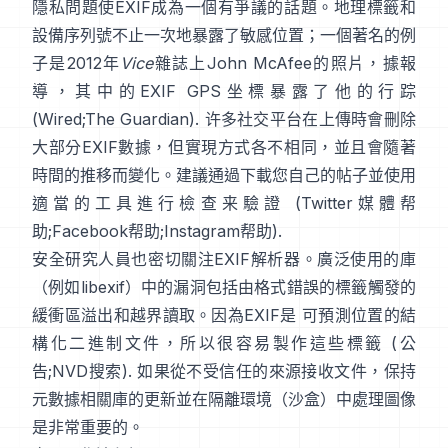
隱私問題使EXIF成為一個有爭議的話題。地理標籤和
設備序列號不止一次地暴露了敏感位置；一個著名的例
子是2012年
Vice
雜誌上John McAfee的照片，據報
導，其中的EXIF GPS坐標暴露了他的行踪
(
Wired
;
The Guardian
). 许多社交平台在上傳時會刪除
大部分EXIF數據，但實現方式各不相同，並且會隨著
時間的推移而變化。建議通過下載您自己的帖子並使用
適當的工具進行檢查来驗證 (
Twitter媒體帮
助
;
Facebook帮助
;
Instagram帮助
).
安全研究人員也密切關注EXIF解析器。廣泛使用的庫
（例如
libexif
）中的漏洞包括由格式錯誤的標籤觸發的
緩衝區溢出和越界讀取。因為EXIF是 可預測位置的結
構化二進制文件，所以很容易製作這些標籤 (
公
告
;
NVD搜索
). 如果從不受信任的來源接收文件，保持
元數據相關庫的更新並在隔離環境（沙盒）中處理圖像
是非常重要的。