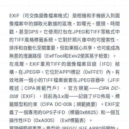
EXIF
（可交換圖像檔案格式）是相機和手機嵌入到圖
像檔案中的擷取元數據的區塊，如曝光、鏡頭、時間
戳，甚至GPS。它使用打包在
JPEG
和
TIFF
等格式中
的
TIFF風格
標籤系統。它對於照片庫中的可搜索性、
排序和自動化至關重要，但如果粗心共享，也可能成為
無意的洩漏路徑（
ExifTool
和
Exiv2
使其易于檢查）。
在底層，EXIF重用TIFF的圖像檔案目錄（IFD）結
構，在JPEG中，它位於APP1標記（0xFFE1）內，有
效地將一個小的TIFF檔案嵌套在JPEG容器中（
JFIF
概述
；
CIPA規範門戶
）。官方規範——
CIPA DC-
008
（EXIF），目前為3.x版——記錄了IFD佈局、標
籤類型和约束（
CIPA DC-008
；
規範摘要
）。EXIF定
義了一個專用的GPS子IFD（標籤0x8825）和一個互
操作性IFD（0xA005）（
Exif標籤表
）。
實現細節很重要。典型的JPEG以JFIF APP0段開始，