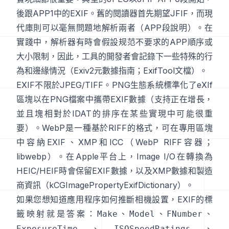
後跟APP1中的EXIF。舊的閱讀器首先期望JFIF，而現
代庫則可以毫無問題地解析兩者（
APP段說明
）。在
實踐中，解析器有時會假設规范不要求的APP順序或
大小限制，因此，工具的開發者會記錄下一些特殊的行
為和邊緣情況（
Exiv2元數據指南
；
ExifTool文檔
）。
EXIF不限於JPEG/TIFF。PNG生態系統標準化了
eXIf
區塊
以在PNG檔案中攜帶EXIF數據（支持正在增長，
並且塊相對於IDAT的排序在某些實現中可能很重
要）。WebP是一種基於RIFF的格式，可在專用區塊
中容納EXIF、XMP和ICC（
WebP RIFF容器
；
libwebp
）。在Apple平台上，
Image I/O
在轉換為
HEIC/HEIF時會保留EXIF數據，以及XMP數據和製造
商資訊（
kCGImagePropertyExifDictionary
）。
如果您想知道應用程序如何推斷相機設置，EXIF的標
籤映射就是答案：
、
、
、
Make
Model
FNumber
、
、
ExposureTime
ISOSpeedRatings