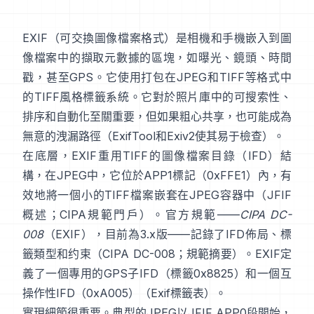
EXIF
（可交換圖像檔案格式）是相機和手機嵌入到圖
像檔案中的擷取元數據的區塊，如曝光、鏡頭、時間
戳，甚至GPS。它使用打包在
JPEG
和
TIFF
等格式中
的
TIFF風格
標籤系統。它對於照片庫中的可搜索性、
排序和自動化至關重要，但如果粗心共享，也可能成為
無意的洩漏路徑（
ExifTool
和
Exiv2
使其易于檢查）。
在底層，EXIF重用TIFF的圖像檔案目錄（IFD）結
構，在JPEG中，它位於APP1標記（0xFFE1）內，有
效地將一個小的TIFF檔案嵌套在JPEG容器中（
JFIF
概述
；
CIPA規範門戶
）。官方規範——
CIPA DC-
008
（EXIF），目前為3.x版——記錄了IFD佈局、標
籤類型和约束（
CIPA DC-008
；
規範摘要
）。EXIF定
義了一個專用的GPS子IFD（標籤0x8825）和一個互
操作性IFD（0xA005）（
Exif標籤表
）。
實現細節很重要。典型的JPEG以JFIF APP0段開始，