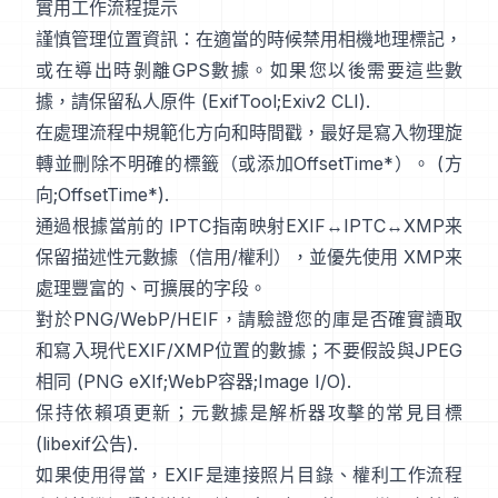
實用工作流程提示
謹慎管理位置資訊：在適當的時候禁用相機地理標記，
或在導出時剝離GPS數據。如果您以後需要這些數
據，請保留私人原件 (
ExifTool
;
Exiv2 CLI
).
在處理流程中規範化方向和時間戳，最好是寫入物理旋
轉並刪除不明確的標籤（或添加OffsetTime*）。 (
方
向
;
OffsetTime*
).
通過根據當前的
IPTC
指南映射EXIF↔IPTC↔XMP来
保留描述性元數據（信用/權利），並優先使用
XMP
来
處理豐富的、可擴展的字段。
對於PNG/WebP/HEIF，請驗證您的庫是否確實讀取
和寫入現代EXIF/XMP位置的數據；不要假設與JPEG
相同 (
PNG eXIf
;
WebP容器
;
Image I/O
).
保持依賴項更新；元數據是解析器攻擊的常見目標
(
libexif公告
).
如果使用得當，EXIF是連接照片目錄、權利工作流程