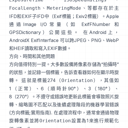
、
、等都存在於主
FocalLength
MeteringMode
IFD和EXIF子IFD中（
Exif標籤
；
Exiv2標籤
）。Apple
通過Image I/O常量（如
ExifFNumber
和
GPSDictionary
）公開這些。 在Android上，
AndroidX ExifInterface
可以跨JPEG、PNG、WebP
和HEIF讀取和寫入EXIF數據。
方向、時間和其他問題
方向值得特別一提。大多數設備將像素存儲為“拍攝時”
的狀態，並記錄一個標籤，告訴查看器如何在顯示時旋
轉。 這就是標籤274（
），其值如
Orientation
1（正常）、6（順時針90°）、3（180°）、
8（270°）。不遵守或錯誤地更新此標籤會導致照片旋
轉、縮略圖不匹配以及後續處理階段的機器學習錯誤
(
方向標籤
;
實用指南
). 在處理流程中，通常會通過物理
旋轉像素並將
設置為1來進行規範化
Orientation