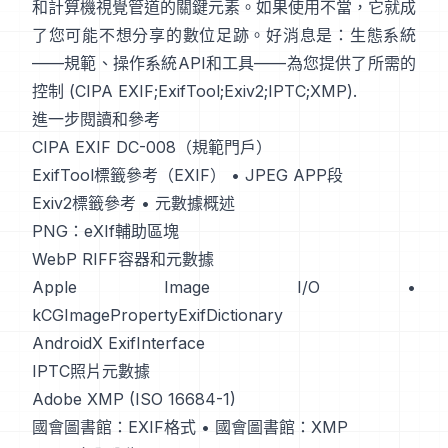
和計算機視覺管道的關鍵元素。如果使用不當，它就成
了您可能不想分享的數位足跡。好消息是：生態系統
——規範、操作系統API和工具——為您提供了所需的
控制 (
CIPA EXIF
;
ExifTool
;
Exiv2
;
IPTC
;
XMP
).
進一步閱讀和參考
CIPA EXIF DC-008（規範門戶）
ExifTool標籤參考（EXIF）
•
JPEG APP段
Exiv2標籤參考
•
元數據概述
PNG：eXIf輔助區塊
WebP RIFF容器和元數據
Apple Image I/O
•
kCGImagePropertyExifDictionary
AndroidX ExifInterface
IPTC照片元數據
Adobe XMP (ISO 16684-1)
國會圖書館：EXIF格式
•
國會圖書館：XMP