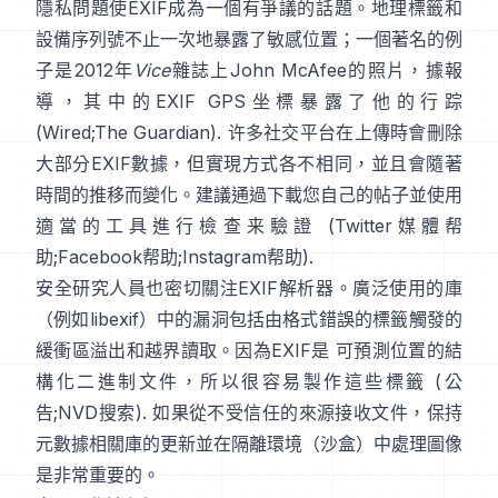
隱私問題使EXIF成為一個有爭議的話題。地理標籤和
設備序列號不止一次地暴露了敏感位置；一個著名的例
子是2012年
Vice
雜誌上John McAfee的照片，據報
導，其中的EXIF GPS坐標暴露了他的行踪
(
Wired
;
The Guardian
). 许多社交平台在上傳時會刪除
大部分EXIF數據，但實現方式各不相同，並且會隨著
時間的推移而變化。建議通過下載您自己的帖子並使用
適當的工具進行檢查来驗證 (
Twitter媒體帮
助
;
Facebook帮助
;
Instagram帮助
).
安全研究人員也密切關注EXIF解析器。廣泛使用的庫
（例如
libexif
）中的漏洞包括由格式錯誤的標籤觸發的
緩衝區溢出和越界讀取。因為EXIF是 可預測位置的結
構化二進制文件，所以很容易製作這些標籤 (
公
告
;
NVD搜索
). 如果從不受信任的來源接收文件，保持
元數據相關庫的更新並在隔離環境（沙盒）中處理圖像
是非常重要的。