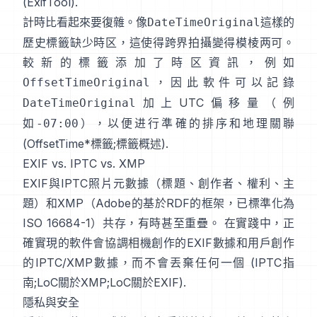
(
ExifTool
).
計時比看起來要復雜。像
這樣的
DateTimeOriginal
歷史標籤缺少時区，這使得跨界拍攝變得模棱两可。
較新的標籤添加了時区資訊，例如
，因此軟件可以記錄
OffsetTimeOriginal
加上UTC偏移量（例
DateTimeOriginal
如
），以便进行準確的排序和地理關聯
-07:00
(
OffsetTime*標籤
;
標籤概述
).
EXIF vs. IPTC vs. XMP
EXIF與
IPTC照片元數據
（標題、創作者、權利、主
題）和
XMP
（Adobe的基於RDF的框架，已標準化為
ISO 16684-1）共存，有時甚至重疊。 在實踐中，正
確實現的軟件會協調相機創作的EXIF數據和用戶創作
的IPTC/XMP數據，而不會丟棄任何一個 (
IPTC指
南
;
LoC關於XMP
;
LoC關於EXIF
).
隱私與安全