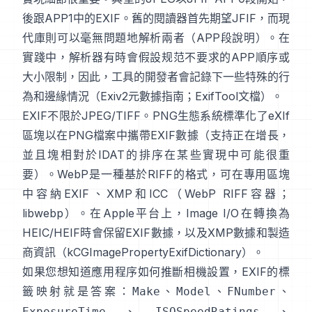
後跟APP1中的EXIF。舊的閱讀器首先期望JFIF，而現
代庫則可以毫無問題地解析兩者（
APP段說明
）。在
實踐中，解析器有時會假設规范不要求的APP順序或
大小限制，因此，工具的開發者會記錄下一些特殊的行
為和邊緣情況（
Exiv2元數據指南
；
ExifTool文檔
）。
EXIF不限於JPEG/TIFF。PNG生態系統標準化了
eXIf
區塊
以在PNG檔案中攜帶EXIF數據（支持正在增長，
並且塊相對於IDAT的排序在某些實現中可能很重
要）。WebP是一種基於RIFF的格式，可在專用區塊
中容納EXIF、XMP和ICC（
WebP RIFF容器
；
libwebp
）。在Apple平台上，
Image I/O
在轉換為
HEIC/HEIF時會保留EXIF數據，以及XMP數據和製造
商資訊（
kCGImagePropertyExifDictionary
）。
如果您想知道應用程序如何推斷相機設置，EXIF的標
籤映射就是答案：
、
、
、
Make
Model
FNumber
、
、
ExposureTime
ISOSpeedRatings