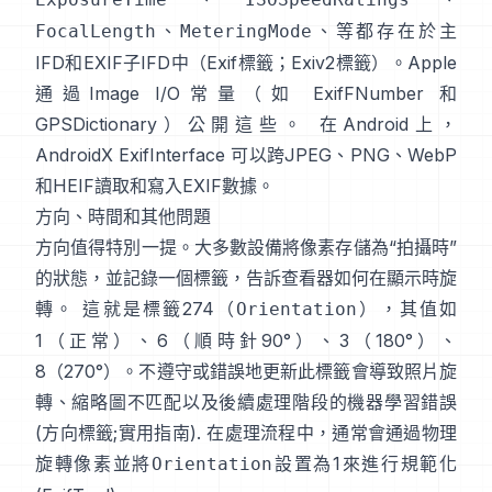
、
、等都存在於主
FocalLength
MeteringMode
IFD和EXIF子IFD中（
Exif標籤
；
Exiv2標籤
）。Apple
通過Image I/O常量（如
ExifFNumber
和
GPSDictionary
）公開這些。 在Android上，
AndroidX ExifInterface
可以跨JPEG、PNG、WebP
和HEIF讀取和寫入EXIF數據。
方向、時間和其他問題
方向值得特別一提。大多數設備將像素存儲為“拍攝時”
的狀態，並記錄一個標籤，告訴查看器如何在顯示時旋
轉。 這就是標籤274（
），其值如
Orientation
1（正常）、6（順時針90°）、3（180°）、
8（270°）。不遵守或錯誤地更新此標籤會導致照片旋
轉、縮略圖不匹配以及後續處理階段的機器學習錯誤
(
方向標籤
;
實用指南
). 在處理流程中，通常會通過物理
旋轉像素並將
設置為1來進行規範化
Orientation