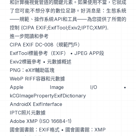
和計算機視覺管道的關鍵元素。如果使用不當，它就成
了您可能不想分享的數位足跡。好消息是：生態系統
——規範、操作系統API和工具——為您提供了所需的
控制 (
CIPA EXIF
;
ExifTool
;
Exiv2
;
IPTC
;
XMP
).
進一步閱讀和參考
CIPA EXIF DC-008（規範門戶）
ExifTool標籤參考（EXIF）
•
JPEG APP段
Exiv2標籤參考
•
元數據概述
PNG：eXIf輔助區塊
WebP RIFF容器和元數據
Apple Image I/O
•
kCGImagePropertyExifDictionary
AndroidX ExifInterface
IPTC照片元數據
Adobe XMP (ISO 16684-1)
國會圖書館：EXIF格式
•
國會圖書館：XMP