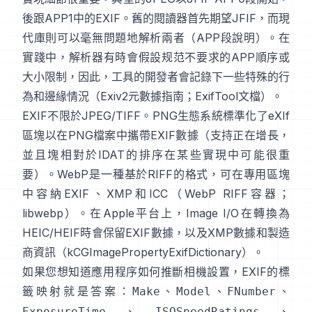
後跟APP1中的EXIF。舊的閱讀器首先期望JFIF，而現
代庫則可以毫無問題地解析兩者（
APP段說明
）。在
實踐中，解析器有時會假設规范不要求的APP順序或
大小限制，因此，工具的開發者會記錄下一些特殊的行
為和邊緣情況（
Exiv2元數據指南
；
ExifTool文檔
）。
EXIF不限於JPEG/TIFF。PNG生態系統標準化了
eXIf
區塊
以在PNG檔案中攜帶EXIF數據（支持正在增長，
並且塊相對於IDAT的排序在某些實現中可能很重
要）。WebP是一種基於RIFF的格式，可在專用區塊
中容納EXIF、XMP和ICC（
WebP RIFF容器
；
libwebp
）。在Apple平台上，
Image I/O
在轉換為
HEIC/HEIF時會保留EXIF數據，以及XMP數據和製造
商資訊（
kCGImagePropertyExifDictionary
）。
如果您想知道應用程序如何推斷相機設置，EXIF的標
籤映射就是答案：
、
、
、
Make
Model
FNumber
、
、
ExposureTime
ISOSpeedRatings