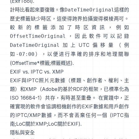
(
ExifTool
).
計時比看起來要復雜。像
這樣的
DateTimeOriginal
歷史標籤缺少時区，這使得跨界拍攝變得模棱两可。
較新的標籤添加了時区資訊，例如
，因此軟件可以記錄
OffsetTimeOriginal
加上UTC偏移量（例
DateTimeOriginal
如
），以便进行準確的排序和地理關聯
-07:00
(
OffsetTime*標籤
;
標籤概述
).
EXIF vs. IPTC vs. XMP
EXIF與
IPTC照片元數據
（標題、創作者、權利、主
題）和
XMP
（Adobe的基於RDF的框架，已標準化為
ISO 16684-1）共存，有時甚至重疊。 在實踐中，正
確實現的軟件會協調相機創作的EXIF數據和用戶創作
的IPTC/XMP數據，而不會丟棄任何一個 (
IPTC指
南
;
LoC關於XMP
;
LoC關於EXIF
).
隱私與安全