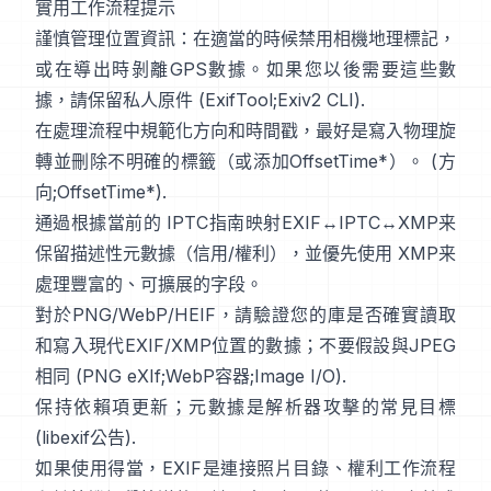
實用工作流程提示
謹慎管理位置資訊：在適當的時候禁用相機地理標記，
或在導出時剝離GPS數據。如果您以後需要這些數
據，請保留私人原件 (
ExifTool
;
Exiv2 CLI
).
在處理流程中規範化方向和時間戳，最好是寫入物理旋
轉並刪除不明確的標籤（或添加OffsetTime*）。 (
方
向
;
OffsetTime*
).
通過根據當前的
IPTC
指南映射EXIF↔IPTC↔XMP来
保留描述性元數據（信用/權利），並優先使用
XMP
来
處理豐富的、可擴展的字段。
對於PNG/WebP/HEIF，請驗證您的庫是否確實讀取
和寫入現代EXIF/XMP位置的數據；不要假設與JPEG
相同 (
PNG eXIf
;
WebP容器
;
Image I/O
).
保持依賴項更新；元數據是解析器攻擊的常見目標
(
libexif公告
).
如果使用得當，EXIF是連接照片目錄、權利工作流程