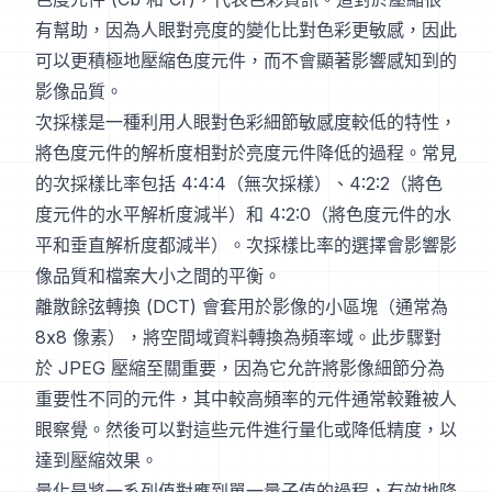
有幫助，因為人眼對亮度的變化比對色彩更敏感，因此
可以更積極地壓縮色度元件，而不會顯著影響感知到的
影像品質。
次採樣是一種利用人眼對色彩細節敏感度較低的特性，
將色度元件的解析度相對於亮度元件降低的過程。常見
的次採樣比率包括 4:4:4（無次採樣）、4:2:2（將色
度元件的水平解析度減半）和 4:2:0（將色度元件的水
平和垂直解析度都減半）。次採樣比率的選擇會影響影
像品質和檔案大小之間的平衡。
離散餘弦轉換 (DCT) 會套用於影像的小區塊（通常為
8x8 像素），將空間域資料轉換為頻率域。此步驟對
於 JPEG 壓縮至關重要，因為它允許將影像細節分為
重要性不同的元件，其中較高頻率的元件通常較難被人
眼察覺。然後可以對這些元件進行量化或降低精度，以
達到壓縮效果。
量化是將一系列值對應到單一量子值的過程，有效地降