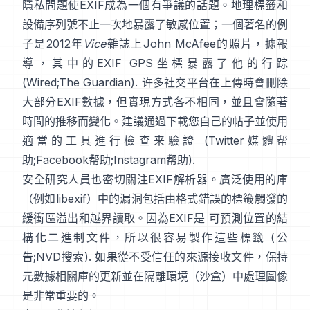
隱私問題使EXIF成為一個有爭議的話題。地理標籤和
設備序列號不止一次地暴露了敏感位置；一個著名的例
子是2012年
Vice
雜誌上John McAfee的照片，據報
導，其中的EXIF GPS坐標暴露了他的行踪
(
Wired
;
The Guardian
). 许多社交平台在上傳時會刪除
大部分EXIF數據，但實現方式各不相同，並且會隨著
時間的推移而變化。建議通過下載您自己的帖子並使用
適當的工具進行檢查来驗證 (
Twitter媒體帮
助
;
Facebook帮助
;
Instagram帮助
).
安全研究人員也密切關注EXIF解析器。廣泛使用的庫
（例如
libexif
）中的漏洞包括由格式錯誤的標籤觸發的
緩衝區溢出和越界讀取。因為EXIF是 可預測位置的結
構化二進制文件，所以很容易製作這些標籤 (
公
告
;
NVD搜索
). 如果從不受信任的來源接收文件，保持
元數據相關庫的更新並在隔離環境（沙盒）中處理圖像
是非常重要的。