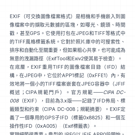
EXIF
（可交換圖像檔案格式）是相機和手機嵌入到圖
像檔案中的擷取元數據的區塊，如曝光、鏡頭、時間
戳，甚至GPS。它使用打包在
JPEG
和
TIFF
等格式中
的
TIFF風格
標籤系統。它對於照片庫中的可搜索性、
排序和自動化至關重要，但如果粗心共享，也可能成為
無意的洩漏路徑（
ExifTool
和
Exiv2
使其易于檢查）。
在底層，EXIF重用TIFF的圖像檔案目錄（IFD）結
構，在JPEG中，它位於APP1標記（0xFFE1）內，有
效地將一個小的TIFF檔案嵌套在JPEG容器中（
JFIF
概述
；
CIPA規範門戶
）。官方規範——
CIPA DC-
008
（EXIF），目前為3.x版——記錄了IFD佈局、標
籤類型和约束（
CIPA DC-008
；
規範摘要
）。EXIF定
義了一個專用的GPS子IFD（標籤0x8825）和一個互
操作性IFD（0xA005）（
Exif標籤表
）。
實現細節很重要。典型的JPEG以JFIF APP0段開始，