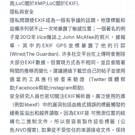
南
;
LoC關於XMP
;
LoC關於EXIF
).
隱私與安全
隱私問題使EXIF成為一個有爭議的話題。地理標籤和
設備序列號不止一次地暴露了敏感位置；一個著名的例
子是2012年
Vice
雜誌上John McAfee的照片，據報
導，其中的EXIF GPS坐標暴露了他的行踪
(
Wired
;
The Guardian
). 许多社交平台在上傳時會刪除
大部分EXIF數據，但實現方式各不相同，並且會隨著
時間的推移而變化。建議通過下載您自己的帖子並使用
適當的工具進行檢查来驗證 (
Twitter媒體帮
助
;
Facebook帮助
;
Instagram帮助
).
安全研究人員也密切關注EXIF解析器。廣泛使用的庫
（例如
libexif
）中的漏洞包括由格式錯誤的標籤觸發的
緩衝區溢出和越界讀取。因為EXIF是 可預測位置的結
構化二進制文件，所以很容易製作這些標籤 (
公
告
;
NVD搜索
). 如果從不受信任的來源接收文件，保持