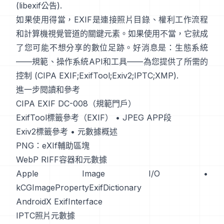
(
libexif公告
).
如果使用得當，EXIF是連接照片目錄、權利工作流程
和計算機視覺管道的關鍵元素。如果使用不當，它就成
了您可能不想分享的數位足跡。好消息是：生態系統
——規範、操作系統API和工具——為您提供了所需的
控制 (
CIPA EXIF
;
ExifTool
;
Exiv2
;
IPTC
;
XMP
).
進一步閱讀和參考
CIPA EXIF DC-008（規範門戶）
ExifTool標籤參考（EXIF）
•
JPEG APP段
Exiv2標籤參考
•
元數據概述
PNG：eXIf輔助區塊
WebP RIFF容器和元數據
Apple Image I/O
•
kCGImagePropertyExifDictionary
AndroidX ExifInterface
IPTC照片元數據