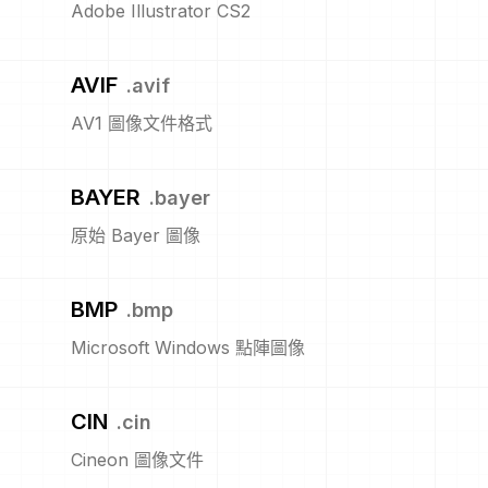
Adobe Illustrator CS2
AVIF
.
avif
AV1 圖像文件格式
BAYER
.
bayer
原始 Bayer 圖像
BMP
.
bmp
Microsoft Windows 點陣圖像
CIN
.
cin
Cineon 圖像文件