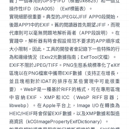
義了一個專用的GPS子IFD（標籤0x8825）和一個互
操作性IFD（0xA005）（
Exif標籤表
）。
實現細節很重要。典型的JPEG以JFIF APP0段開始，
後跟APP1中的EXIF。舊的閱讀器首先期望JFIF，而現
代庫則可以毫無問題地解析兩者（
APP段說明
）。在
實踐中，解析器有時會假設规范不要求的APP順序或
大小限制，因此，工具的開發者會記錄下一些特殊的行
為和邊緣情況（
Exiv2元數據指南
；
ExifTool文檔
）。
EXIF不限於JPEG/TIFF。PNG生態系統標準化了
eXIf
區塊
以在PNG檔案中攜帶EXIF數據（支持正在增長，
並且塊相對於IDAT的排序在某些實現中可能很重
要）。WebP是一種基於RIFF的格式，可在專用區塊
中容納EXIF、XMP和ICC（
WebP RIFF容器
；
libwebp
）。在Apple平台上，
Image I/O
在轉換為
HEIC/HEIF時會保留EXIF數據，以及XMP數據和製造
商資訊（
kCGImagePropertyExifDictionary
）。