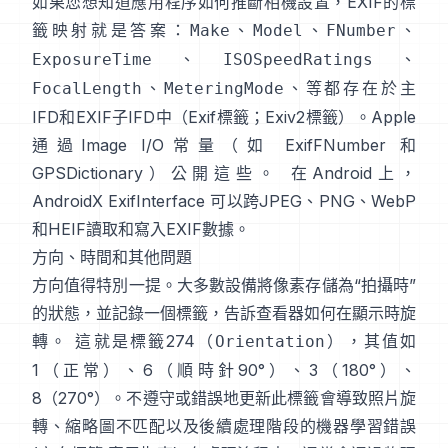
如果您想知道應用程序如何推斷相機設置，EXIF的標
籤映射就是答案：
、
、
、
Make
Model
FNumber
、
、
ExposureTime
ISOSpeedRatings
、
、等都存在於主
FocalLength
MeteringMode
IFD和EXIF子IFD中（
Exif標籤
；
Exiv2標籤
）。Apple
通過Image I/O常量（如
ExifFNumber
和
GPSDictionary
）公開這些。 在Android上，
AndroidX ExifInterface
可以跨JPEG、PNG、WebP
和HEIF讀取和寫入EXIF數據。
方向、時間和其他問題
方向值得特別一提。大多數設備將像素存儲為“拍攝時”
的狀態，並記錄一個標籤，告訴查看器如何在顯示時旋
轉。 這就是標籤274（
），其值如
Orientation
1（正常）、6（順時針90°）、3（180°）、
8（270°）。不遵守或錯誤地更新此標籤會導致照片旋
轉、縮略圖不匹配以及後續處理階段的機器學習錯誤