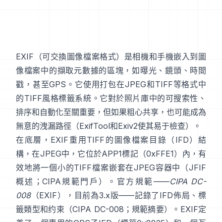
EXIF
（可交換圖像檔案格式）是相機和手機嵌入到圖
像檔案中的擷取元數據的區塊，如曝光、鏡頭、時間
戳，甚至GPS。它使用打包在
JPEG
和
TIFF
等格式中
的
TIFF風格
標籤系統。它對於照片庫中的可搜索性、
排序和自動化至關重要，但如果粗心共享，也可能成為
無意的洩漏路徑（
ExifTool
和
Exiv2
使其易于檢查）。
在底層，EXIF重用TIFF的圖像檔案目錄（IFD）結
構，在JPEG中，它位於APP1標記（0xFFE1）內，有
效地將一個小的TIFF檔案嵌套在JPEG容器中（
JFIF
概述
；
CIPA規範門戶
）。官方規範——
CIPA DC-
008
（EXIF），目前為3.x版——記錄了IFD佈局、標
籤類型和约束（
CIPA DC-008
；
規範摘要
）。EXIF定