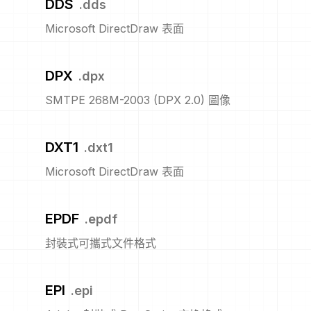
DDS
.
dds
Microsoft DirectDraw 表面
DPX
.
dpx
SMTPE 268M-2003 (DPX 2.0) 圖像
DXT1
.
dxt1
Microsoft DirectDraw 表面
EPDF
.
epdf
封裝式可攜式文件格式
EPI
.
epi