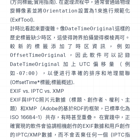
(
方向標籤
;
實用指南
). 在處理流程中，通常會通過物理
旋轉像素並將
設置為1來進行規範化
Orientation
(
ExifTool
).
計時比看起來要復雜。像
這樣的
DateTimeOriginal
歷史標籤缺少時区，這使得跨界拍攝變得模棱两可。
較新的標籤添加了時区資訊，例如
，因此軟件可以記錄
OffsetTimeOriginal
加上UTC偏移量（例
DateTimeOriginal
如
），以便进行準確的排序和地理關聯
-07:00
(
OffsetTime*標籤
;
標籤概述
).
EXIF vs. IPTC vs. XMP
EXIF與
IPTC照片元數據
（標題、創作者、權利、主
題）和
XMP
（Adobe的基於RDF的框架，已標準化為
ISO 16684-1）共存，有時甚至重疊。 在實踐中，正
確實現的軟件會協調相機創作的EXIF數據和用戶創作
的IPTC/XMP數據，而不會丟棄任何一個 (
IPTC指