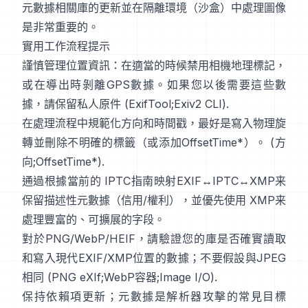
元數據相關庫的更新並在隔離環境（沙盒）中處理圖像
是非常重要的。
實用工作流程提示
謹慎管理位置資訊：在適當的時候禁用相機地理標記，
或在導出時剝離GPS數據。如果您以後需要這些數
據，請保留私人原件 (
ExifTool
;
Exiv2 CLI
).
在處理流程中規範化方向和時間戳，最好是寫入物理旋
轉並刪除不明確的標籤（或添加OffsetTime*）。 (
方
向
;
OffsetTime*
).
通過根據當前的
IPTC
指南映射EXIF↔IPTC↔XMP来
保留描述性元數據（信用/權利），並優先使用
XMP
来
處理豐富的、可擴展的字段。
對於PNG/WebP/HEIF，請驗證您的庫是否確實讀取
和寫入現代EXIF/XMP位置的數據；不要假設與JPEG
相同 (
PNG eXIf
;
WebP容器
;
Image I/O
).
保持依賴項更新；元數據是解析器攻擊的常見目標