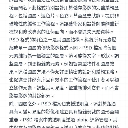
援而聞名。此格式特別設計用於儲存影像的完整編輯歷
程，包括圖層、遮色片、色彩，甚至歷史狀態，提供非
破壞性的編輯工作流程。這讓藝術家和設計師能夠重新
檢視和修改專案的任何面向，而不會遺失原始資料。
PSD 格式的特色之一是其圖層結構。與將所有元素壓
縮成單一圖層的傳統影像格式不同，PSD 檔案將每個
元素維持為一個獨立的圖層。這可能從文字、形狀、調
整圖層，到更複雜的元素，例如智慧型物件和圖層效
果。這種圖層方法不僅允許更精密的設計和編輯策略，
也促進更井然有序且有效率的工作流程。使用者可以獨
立操作元素、調整其可見度，並重新排列它們，而不會
影響影像的其餘部分。
除了圖層之外，PSD 檔案也支援透明度，這對於組合
具有可變可見度的影像和建立具有複雜剪裁的圖形至關
重要。PSD 檔案中的透明度透過 alpha 通道管理，其
中儲存有關影像不同部分不透明度的資訊。此功能對於