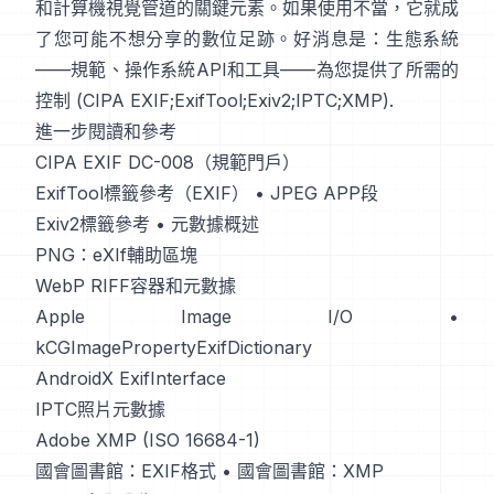
和計算機視覺管道的關鍵元素。如果使用不當，它就成
了您可能不想分享的數位足跡。好消息是：生態系統
——規範、操作系統API和工具——為您提供了所需的
控制 (
CIPA EXIF
;
ExifTool
;
Exiv2
;
IPTC
;
XMP
).
進一步閱讀和參考
CIPA EXIF DC-008（規範門戶）
ExifTool標籤參考（EXIF）
•
JPEG APP段
Exiv2標籤參考
•
元數據概述
PNG：eXIf輔助區塊
WebP RIFF容器和元數據
Apple Image I/O
•
kCGImagePropertyExifDictionary
AndroidX ExifInterface
IPTC照片元數據
Adobe XMP (ISO 16684-1)
國會圖書館：EXIF格式
•
國會圖書館：XMP