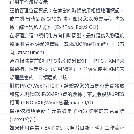
實用工作流程提示
謹慎管理位置資訊：在適當的時候禁用相機地理標記，
或在導出時剝離GPS數據。如果您以後需要這些數
據，請保留私人原件 (
ExifTool
;
Exiv2 CLI
).
在處理流程中規範化方向和時間戳，最好是寫入物理旋
轉並刪除不明確的標籤（或添加OffsetTime*）。 (
方
向
;
OffsetTime*
).
通過根據當前的
IPTC
指南映射EXIF↔IPTC↔XMP来
保留描述性元數據（信用/權利），並優先使用
XMP
来
處理豐富的、可擴展的字段。
對於PNG/WebP/HEIF，請驗證您的庫是否確實讀取
和寫入現代EXIF/XMP位置的數據；不要假設與JPEG
相同 (
PNG eXIf
;
WebP容器
;
Image I/O
).
保持依賴項更新；元數據是解析器攻擊的常見目標
(
libexif公告
).
如果使用得當，EXIF是連接照片目錄、權利工作流程