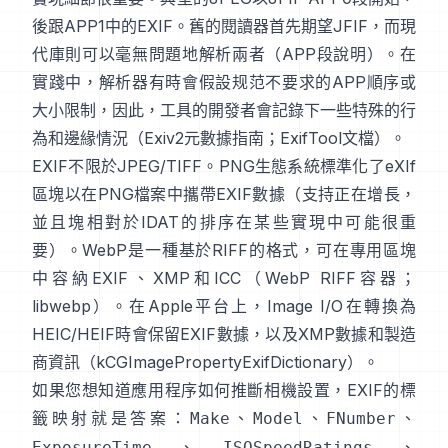
後跟APP1中的EXIF。舊的閱讀器首先期望JFIF，而現
代庫則可以毫無問題地解析兩者（
APP段說明
）。在
實踐中，解析器有時會假設规范不要求的APP順序或
大小限制，因此，工具的開發者會記錄下一些特殊的行
為和邊緣情況（
Exiv2元數據指南
；
ExifTool文檔
）。
EXIF不限於JPEG/TIFF。PNG生態系統標準化了
eXIf
區塊
以在PNG檔案中攜帶EXIF數據（支持正在增長，
並且塊相對於IDAT的排序在某些實現中可能很重
要）。WebP是一種基於RIFF的格式，可在專用區塊
中容納EXIF、XMP和ICC（
WebP RIFF容器
；
libwebp
）。在Apple平台上，
Image I/O
在轉換為
HEIC/HEIF時會保留EXIF數據，以及XMP數據和製造
商資訊（
kCGImagePropertyExifDictionary
）。
如果您想知道應用程序如何推斷相機設置，EXIF的標
籤映射就是答案：
、
、
、
Make
Model
FNumber
、
、
ExposureTime
ISOSpeedRatings