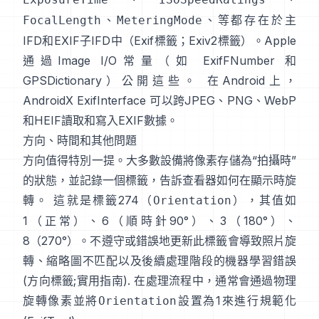
、
、等都存在於主
FocalLength
MeteringMode
IFD和EXIF子IFD中（
Exif標籤
；
Exiv2標籤
）。Apple
通過Image I/O常量（如
ExifFNumber
和
GPSDictionary
）公開這些。 在Android上，
AndroidX ExifInterface
可以跨JPEG、PNG、WebP
和HEIF讀取和寫入EXIF數據。
方向、時間和其他問題
方向值得特別一提。大多數設備將像素存儲為“拍攝時”
的狀態，並記錄一個標籤，告訴查看器如何在顯示時旋
轉。 這就是標籤274（
），其值如
Orientation
1（正常）、6（順時針90°）、3（180°）、
8（270°）。不遵守或錯誤地更新此標籤會導致照片旋
轉、縮略圖不匹配以及後續處理階段的機器學習錯誤
(
方向標籤
;
實用指南
). 在處理流程中，通常會通過物理
旋轉像素並將
設置為1來進行規範化
Orientation