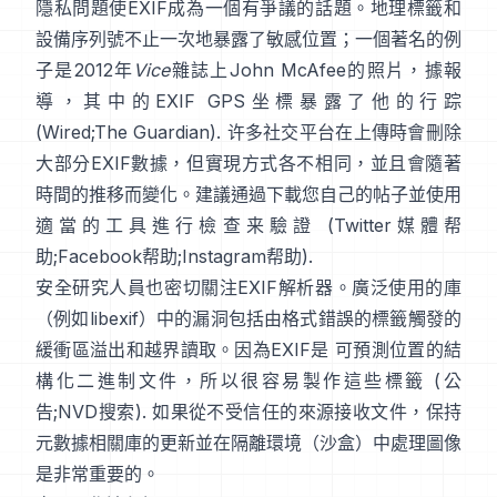
隱私問題使EXIF成為一個有爭議的話題。地理標籤和
設備序列號不止一次地暴露了敏感位置；一個著名的例
子是2012年
Vice
雜誌上John McAfee的照片，據報
導，其中的EXIF GPS坐標暴露了他的行踪
(
Wired
;
The Guardian
). 许多社交平台在上傳時會刪除
大部分EXIF數據，但實現方式各不相同，並且會隨著
時間的推移而變化。建議通過下載您自己的帖子並使用
適當的工具進行檢查来驗證 (
Twitter媒體帮
助
;
Facebook帮助
;
Instagram帮助
).
安全研究人員也密切關注EXIF解析器。廣泛使用的庫
（例如
libexif
）中的漏洞包括由格式錯誤的標籤觸發的
緩衝區溢出和越界讀取。因為EXIF是 可預測位置的結
構化二進制文件，所以很容易製作這些標籤 (
公
告
;
NVD搜索
). 如果從不受信任的來源接收文件，保持
元數據相關庫的更新並在隔離環境（沙盒）中處理圖像
是非常重要的。