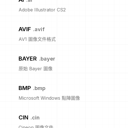
Adobe Illustrator CS2
AVIF
.
avif
AV1 圖像文件格式
BAYER
.
bayer
原始 Bayer 圖像
BMP
.
bmp
Microsoft Windows 點陣圖像
CIN
.
cin
Cineon 圖像文件