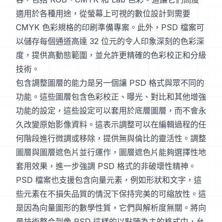
適用於各種用途，從螢幕上可視的數位設計到需要
CMYK 色彩規格的印刷準備專案。此外，PSD 檔案可
以儲存每個通道高達 32 位元的令人印象深刻的色彩深
度，提供高動態範圍，並允許更精確的色彩校正和分級
技術。
包含調整圖層的能力是另一個讓 PSD 格式與眾不同的
功能。這些圖層包含色彩校正、曝光、對比和其他增強
功能的設定，這些設定可以套用於底層圖層，而不會永
久改變原始影像資料。這表示調整可以在編輯過程的任
何階段進行微調或移除，提供無與倫比的靈活性。調整
圖層與圖層遮色片並行運作，圖層遮色片能夠選擇性地
套用效果，進一步強調 PSD 格式的非破壞性精神。
PSD 檔案也支援包含向量元素，例如形狀和文字，這
些元素在不損失品質的情況下保持完美的可縮放性。這
是因為向量圖形的數學性質，它們與解析度無關。將向
量技術整合到像 PSD 這樣的以點陣為主的格式中，允