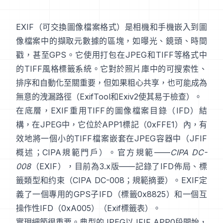
EXIF
（可交換圖像檔案格式）是相機和手機嵌入到圖
像檔案中的擷取元數據的區塊，如曝光、鏡頭、時間
戳，甚至GPS。它使用打包在
JPEG
和
TIFF
等格式中
的
TIFF風格
標籤系統。它對於照片庫中的可搜索性、
排序和自動化至關重要，但如果粗心共享，也可能成為
無意的洩漏路徑（
ExifTool
和
Exiv2
使其易于檢查）。
在底層，EXIF重用TIFF的圖像檔案目錄（IFD）結
構，在JPEG中，它位於APP1標記（0xFFE1）內，有
效地將一個小的TIFF檔案嵌套在JPEG容器中（
JFIF
概述
；
CIPA規範門戶
）。官方規範——
CIPA DC-
008
（EXIF），目前為3.x版——記錄了IFD佈局、標
籤類型和约束（
CIPA DC-008
；
規範摘要
）。EXIF定
義了一個專用的GPS子IFD（標籤0x8825）和一個互
操作性IFD（0xA005）（
Exif標籤表
）。
實現細節很重要。典型的JPEG以JFIF APP0段開始，