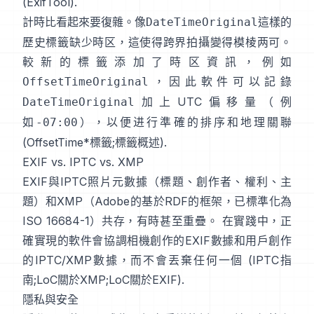
(
ExifTool
).
計時比看起來要復雜。像
這樣的
DateTimeOriginal
歷史標籤缺少時区，這使得跨界拍攝變得模棱两可。
較新的標籤添加了時区資訊，例如
，因此軟件可以記錄
OffsetTimeOriginal
加上UTC偏移量（例
DateTimeOriginal
如
），以便进行準確的排序和地理關聯
-07:00
(
OffsetTime*標籤
;
標籤概述
).
EXIF vs. IPTC vs. XMP
EXIF與
IPTC照片元數據
（標題、創作者、權利、主
題）和
XMP
（Adobe的基於RDF的框架，已標準化為
ISO 16684-1）共存，有時甚至重疊。 在實踐中，正
確實現的軟件會協調相機創作的EXIF數據和用戶創作
的IPTC/XMP數據，而不會丟棄任何一個 (
IPTC指
南
;
LoC關於XMP
;
LoC關於EXIF
).
隱私與安全