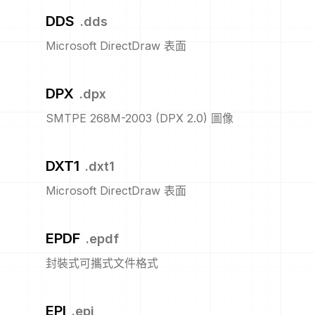
DDS
.
dds
Microsoft DirectDraw 表面
DPX
.
dpx
SMTPE 268M-2003 (DPX 2.0) 圖像
DXT1
.
dxt1
Microsoft DirectDraw 表面
EPDF
.
epdf
封裝式可攜式文件格式
EPI
.
epi