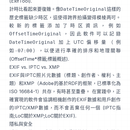
(
ExifTool
).
計時比看起來要復雜。像
這樣的
DateTimeOriginal
歷史標籤缺少時区，這使得跨界拍攝變得模棱两可。
較新的標籤添加了時区資訊，例如
，因此軟件可以記錄
OffsetTimeOriginal
加上UTC偏移量（例
DateTimeOriginal
如
），以便进行準確的排序和地理關聯
-07:00
(
OffsetTime*標籤
;
標籤概述
).
EXIF vs. IPTC vs. XMP
EXIF與
IPTC照片元數據
（標題、創作者、權利、主
題）和
XMP
（Adobe的基於RDF的框架，已標準化為
ISO 16684-1）共存，有時甚至重疊。 在實踐中，正
確實現的軟件會協調相機創作的EXIF數據和用戶創作
的IPTC/XMP數據，而不會丟棄任何一個 (
IPTC指
南
;
LoC關於XMP
;
LoC關於EXIF
).
隱私與安全