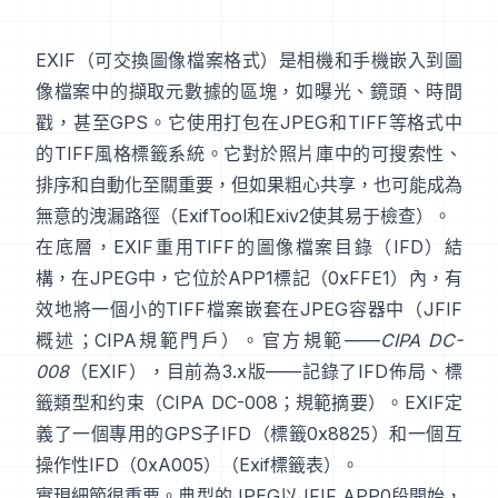
EXIF
（可交換圖像檔案格式）是相機和手機嵌入到圖
像檔案中的擷取元數據的區塊，如曝光、鏡頭、時間
戳，甚至GPS。它使用打包在
JPEG
和
TIFF
等格式中
的
TIFF風格
標籤系統。它對於照片庫中的可搜索性、
排序和自動化至關重要，但如果粗心共享，也可能成為
無意的洩漏路徑（
ExifTool
和
Exiv2
使其易于檢查）。
在底層，EXIF重用TIFF的圖像檔案目錄（IFD）結
構，在JPEG中，它位於APP1標記（0xFFE1）內，有
效地將一個小的TIFF檔案嵌套在JPEG容器中（
JFIF
概述
；
CIPA規範門戶
）。官方規範——
CIPA DC-
008
（EXIF），目前為3.x版——記錄了IFD佈局、標
籤類型和约束（
CIPA DC-008
；
規範摘要
）。EXIF定
義了一個專用的GPS子IFD（標籤0x8825）和一個互
操作性IFD（0xA005）（
Exif標籤表
）。
實現細節很重要。典型的JPEG以JFIF APP0段開始，