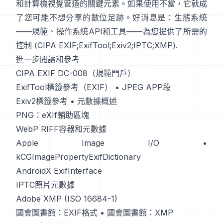
和計算機視覺管道的關鍵元素。如果使用不當，它就成
了您可能不想分享的數位足跡。好消息是：生態系統
——規範、操作系統API和工具——為您提供了所需的
控制 (
CIPA EXIF
;
ExifTool
;
Exiv2
;
IPTC
;
XMP
).
進一步閱讀和參考
CIPA EXIF DC-008（規範門戶）
ExifTool標籤參考（EXIF）
•
JPEG APP段
Exiv2標籤參考
•
元數據概述
PNG：eXIf輔助區塊
WebP RIFF容器和元數據
Apple Image I/O
•
kCGImagePropertyExifDictionary
AndroidX ExifInterface
IPTC照片元數據
Adobe XMP (ISO 16684-1)
國會圖書館：EXIF格式
•
國會圖書館：XMP