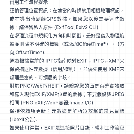
實用工作流程提示
謹慎管理位置資訊：在適當的時候禁用相機地理標記，
或在導出時剝離GPS數據。如果您以後需要這些數
據，請保留私人原件 (
ExifTool
;
Exiv2 CLI
).
在處理流程中規範化方向和時間戳，最好是寫入物理旋
轉並刪除不明確的標籤（或添加OffsetTime*）。 (
方
向
;
OffsetTime*
).
通過根據當前的
IPTC
指南映射EXIF↔IPTC↔XMP来
保留描述性元數據（信用/權利），並優先使用
XMP
来
處理豐富的、可擴展的字段。
對於PNG/WebP/HEIF，請驗證您的庫是否確實讀取
和寫入現代EXIF/XMP位置的數據；不要假設與JPEG
相同 (
PNG eXIf
;
WebP容器
;
Image I/O
).
保持依賴項更新；元數據是解析器攻擊的常見目標
(
libexif公告
).
如果使用得當，EXIF是連接照片目錄、權利工作流程