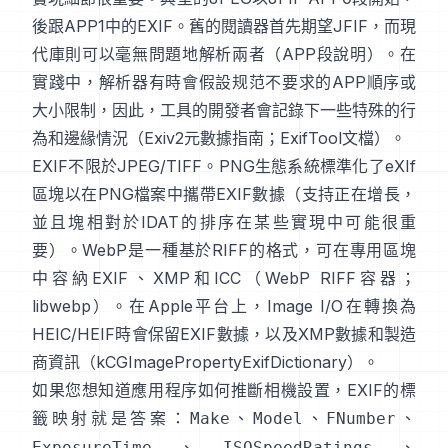
後跟APP1中的EXIF。舊的閱讀器首先期望JFIF，而現
代庫則可以毫無問題地解析兩者（
APP段說明
）。在
實踐中，解析器有時會假設规范不要求的APP順序或
大小限制，因此，工具的開發者會記錄下一些特殊的行
為和邊緣情況（
Exiv2元數據指南
；
ExifTool文檔
）。
EXIF不限於JPEG/TIFF。PNG生態系統標準化了
eXIf
區塊
以在PNG檔案中攜帶EXIF數據（支持正在增長，
並且塊相對於IDAT的排序在某些實現中可能很重
要）。WebP是一種基於RIFF的格式，可在專用區塊
中容納EXIF、XMP和ICC（
WebP RIFF容器
；
libwebp
）。在Apple平台上，
Image I/O
在轉換為
HEIC/HEIF時會保留EXIF數據，以及XMP數據和製造
商資訊（
kCGImagePropertyExifDictionary
）。
如果您想知道應用程序如何推斷相機設置，EXIF的標
籤映射就是答案：
、
、
、
Make
Model
FNumber
、
、
ExposureTime
ISOSpeedRatings