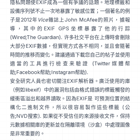
隱私問題使EXIF成為一個有爭議的話題。地理標籤和
設備序列號不止一次地暴露了敏感位置；一個著名的例
子是2012年
Vice
雜誌上John McAfee的照片，據報
導，其中的EXIF GPS坐標暴露了他的行踪
(
Wired
;
The Guardian
). 许多社交平台在上傳時會刪除
大部分EXIF數據，但實現方式各不相同，並且會隨著
時間的推移而變化。建議通過下載您自己的帖子並使用
適當的工具進行檢查来驗證 (
Twitter媒體帮
助
;
Facebook帮助
;
Instagram帮助
).
安全研究人員也密切關注EXIF解析器。廣泛使用的庫
（例如
libexif
）中的漏洞包括由格式錯誤的標籤觸發的
緩衝區溢出和越界讀取。因為EXIF是 可預測位置的結
構化二進制文件，所以很容易製作這些標籤 (
公
告
;
NVD搜索
). 如果從不受信任的來源接收文件，保持
元數據相關庫的更新並在隔離環境（沙盒）中處理圖像
是非常重要的。