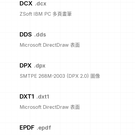
DCX
.
dcx
ZSoft IBM PC 多頁畫筆
DDS
.
dds
Microsoft DirectDraw 表面
DPX
.
dpx
SMTPE 268M-2003 (DPX 2.0) 圖像
DXT1
.
dxt1
Microsoft DirectDraw 表面
EPDF
.
epdf