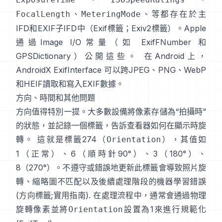
、
、等都存在於主
FocalLength
MeteringMode
IFD和EXIF子IFD中（
Exif標籤
；
Exiv2標籤
）。Apple
通過Image I/O常量（如
ExifFNumber
和
GPSDictionary
）公開這些。 在Android上，
AndroidX ExifInterface
可以跨JPEG、PNG、WebP
和HEIF讀取和寫入EXIF數據。
方向、時間和其他問題
方向值得特別一提。大多數設備將像素存儲為“拍攝時”
的狀態，並記錄一個標籤，告訴查看器如何在顯示時旋
轉。 這就是標籤274（
），其值如
Orientation
1（正常）、6（順時針90°）、3（180°）、
8（270°）。不遵守或錯誤地更新此標籤會導致照片旋
轉、縮略圖不匹配以及後續處理階段的機器學習錯誤
(
方向標籤
;
實用指南
). 在處理流程中，通常會通過物理
旋轉像素並將
設置為1來進行規範化
Orientation