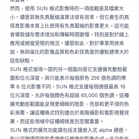
然而，使用 SUN 格式影像時的一項挑戰是其檔案大
小。儘管其無失真壓縮演算法很有效率，但它產生的高
保真影像本質上比使用有失真壓縮的影像更大。這可能
會導致儲存需求增加和傳輸時間變慢，特別是對於線上
應用或頻寬受限的情況。儘管如此，對於專業用途來
說，無與倫比的影像品質和色彩保真度的優點通常大於
這些缺點。
SUN 格式值得一提的另一個面向是它支援擴充動態範
圍和位元深度。與只能表示每個原色 256 個色調的標
準 8 位元影像不同，SUN 格式支援每個通道最高 16
位元深度，允許每個顏色有超過 65,000 個色調。這種
擴充動態範圍能呈現更細緻的陰影、亮部和更平滑的色
彩漸層，讓這種格式特別適合於高階攝影和電影視覺效
果，而這些領域中這種細微差別至關重要。
SUN 格式的擴充功能還包括支援嵌入式 alpha 通道，
能以可變透明度和柔邊進行複雜的影像合成。此功能在