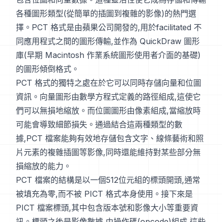
各種圖形類型(從簡單的插圖到複雜的影像)的熱門選
擇。PCT 格式是由蘋果公司開發的,用於facilitated 不
同應用程式之間的圖形傳輸,並作為 QuickDraw 圖形
庫(早期 Macintosh 作業系統圖形使用者介面的基礎)
的圖形傾倒格式。
PCT 格式的獨特之處在於它可以同時存儲向量和位圖
資訊。向量圖形由數學方程式定義的路徑組成,這使它
們可以無損地縮放。而位圖圖形由像素組成,當縮放時
可能會導致細節損失。通過結合這兩種類型的數
據,PCT 檔案能夠有效地存儲包含文字、線條藝術和照
片元素的複雜插圖等影像,同時還能維持對某些部分無
損縮放的能力。
PCT 檔案的結構是以一個512位元組的標頭開頭,通常
被填充為零,而不被 PICT 格式本身使用。接下來是
PICT 檔案標頭,其中包含版本號和影像大小等重要資
訊。標頭之後是影像數據,由操作碼(opcode)組成,這些