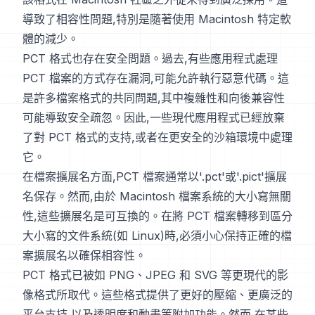
導致了相容性問題,特別是隨著使用 Macintosh 特定軟
體的減少。
PCT 格式也存在安全問題。過去,有些應用程式處理
PCT 檔案的方式存在漏洞,可能允許執行惡意代碼。這
是許多檔案格式的共同問題,其中複雜性和向後兼容性
可能導致安全疏忽。因此,一些現代應用程式已經放棄
了對 PCT 格式的支持,或者在更安全的沙箱環境中處理
它。
在檔案擴展名方面,PCT 檔案通常以'.pct'或'.pict'擴展
名保存。然而,由於 Macintosh 檔案系統的大小寫無關
性,這些擴展名是可互換的。在將 PCT 檔案轉移到區分
大小寫的文件系統(如 Linux)時,必須小心保持正確的檔
案擴展名以確保相容性。
PCT 格式已被如 PNG、JPEG 和 SVG 等更現代的影
像格式所取代。這些格式提供了更好的壓縮、更廣泛的
平台支持,以及透明度和動畫等附加功能。然而,在某些