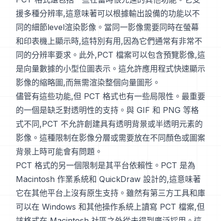
援多種分辨率,這意味著可以根據輸出設備的功能以不
同的細節level渲染影像。當同一影像需要同時在螢幕
和印表機上顯示時,這特別有用,因為它們通常有非常不
同的分辨率要求。此外,PCT 檔案可以包含預覽影像,這
是向量數據的小型位圖表示。這允許應用程式快速顯示
影像的縮略圖,而無需渲染整個向量圖形。
儘管有這些功能,但 PCT 格式也有一些局限性。最重要
的一個是缺乏對透明性的支持。與 GIF 和 PNG 等格
式不同,PCT 不允許創建具有透明背景或半透明元素的
影像。這種限制在影像分層或需要放在不同顏色或圖案
背景上時可能會有問題。
PCT 格式的另一個限制是其平台依賴性。PCT 是為
Macintosh 作業系統和 QuickDraw 設計的,這意味著
它在其他平台上沒有原生支持。雖然有第三方工具和庫
可以在 Windows 和其他操作系統上讀寫 PCT 檔案,但
該格式在 Macintosh 社區之外從未得到廣泛採用。這