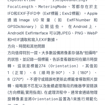
、
、等都存在於主
FocalLength
MeteringMode
IFD和EXIF子IFD中（
Exif標籤
；
Exiv2標籤
）。Apple
通過Image I/O常量（如
ExifFNumber
和
GPSDictionary
）公開這些。 在Android上，
AndroidX ExifInterface
可以跨JPEG、PNG、WebP
和HEIF讀取和寫入EXIF數據。
方向、時間和其他問題
方向值得特別一提。大多數設備將像素存儲為“拍攝時”
的狀態，並記錄一個標籤，告訴查看器如何在顯示時旋
轉。 這就是標籤274（
），其值如
Orientation
1（正常）、6（順時針90°）、3（180°）、
8（270°）。不遵守或錯誤地更新此標籤會導致照片旋
轉、縮略圖不匹配以及後續處理階段的機器學習錯誤
(
方向標籤
;
實用指南
). 在處理流程中，通常會通過物理
旋轉像素並將
設置為1來進行規範化
Orientation