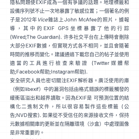
隱私問題使EXIF成為一個有爭議的話題。地理標籤和
設備序列號不止一次地暴露了敏感位置；一個著名的例
子是2012年
Vice
雜誌上John McAfee的照片，據報
導，其中的EXIF GPS坐標暴露了他的行踪
(
Wired
;
The Guardian
). 许多社交平台在上傳時會刪除
大部分EXIF數據，但實現方式各不相同，並且會隨著
時間的推移而變化。建議通過下載您自己的帖子並使用
適當的工具進行檢查来驗證 (
Twitter媒體帮
助
;
Facebook帮助
;
Instagram帮助
).
安全研究人員也密切關注EXIF解析器。廣泛使用的庫
（例如
libexif
）中的漏洞包括由格式錯誤的標籤觸發的
緩衝區溢出和越界讀取。因為EXIF是 可預測位置的結
構化二進制文件，所以很容易製作這些標籤 (
公
告
;
NVD搜索
). 如果從不受信任的來源接收文件，保持
元數據相關庫的更新並在隔離環境（沙盒）中處理圖像
是非常重要的。