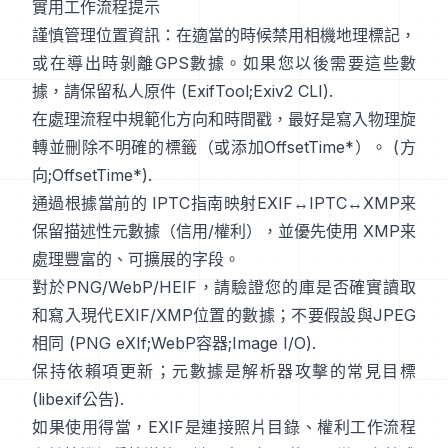
實用工作流程提示
謹慎管理位置資訊：在適當的時候禁用相機地理標記，
或在導出時剝離GPS數據。如果您以後需要這些數
據，請保留私人原件 (
ExifTool
;
Exiv2 CLI
).
在處理流程中規範化方向和時間戳，最好是寫入物理旋
轉並刪除不明確的標籤（或添加OffsetTime*）。 (
方
向
;
OffsetTime*
).
通過根據當前的
IPTC
指南映射EXIF↔IPTC↔XMP来
保留描述性元數據（信用/權利），並優先使用
XMP
来
處理豐富的、可擴展的字段。
對於PNG/WebP/HEIF，請驗證您的庫是否確實讀取
和寫入現代EXIF/XMP位置的數據；不要假設與JPEG
相同 (
PNG eXIf
;
WebP容器
;
Image I/O
).
保持依賴項更新；元數據是解析器攻擊的常見目標
(
libexif公告
).
如果使用得當，EXIF是連接照片目錄、權利工作流程