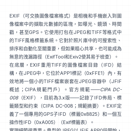
EXIF
（可交換圖像檔案格式）是相機和手機嵌入到圖
像檔案中的擷取元數據的區塊，如曝光、鏡頭、時間
戳，甚至GPS。它使用打包在
JPEG
和
TIFF
等格式中
的
TIFF風格
標籤系統。它對於照片庫中的可搜索性、
排序和自動化至關重要，但如果粗心共享，也可能成為
無意的洩漏路徑（
ExifTool
和
Exiv2
使其易于檢查）。
在底層，EXIF重用TIFF的圖像檔案目錄（IFD）結
構，在JPEG中，它位於APP1標記（0xFFE1）內，有
效地將一個小的TIFF檔案嵌套在JPEG容器中（
JFIF
概述
；
CIPA規範門戶
）。官方規範——
CIPA DC-
008
（EXIF），目前為3.x版——記錄了IFD佈局、標
籤類型和约束（
CIPA DC-008
；
規範摘要
）。EXIF定
義了一個專用的GPS子IFD（標籤0x8825）和一個互
操作性IFD（0xA005）（
Exif標籤表
）。
實現細節很重要。典型的JPEG以JFIF APP0段開始，