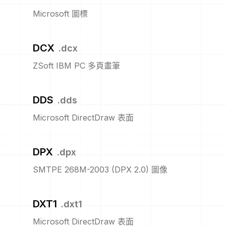
Microsoft 圖標
DCX
.
dcx
ZSoft IBM PC 多頁畫筆
DDS
.
dds
Microsoft DirectDraw 表面
DPX
.
dpx
SMTPE 268M-2003 (DPX 2.0) 圖像
DXT1
.
dxt1
Microsoft DirectDraw 表面