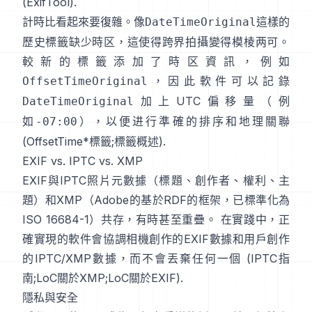
(
ExifTool
).
計時比看起來要復雜。像
這樣的
DateTimeOriginal
歷史標籤缺少時区，這使得跨界拍攝變得模棱两可。
較新的標籤添加了時区資訊，例如
，因此軟件可以記錄
OffsetTimeOriginal
加上UTC偏移量（例
DateTimeOriginal
如
），以便进行準確的排序和地理關聯
-07:00
(
OffsetTime*標籤
;
標籤概述
).
EXIF vs. IPTC vs. XMP
EXIF與
IPTC照片元數據
（標題、創作者、權利、主
題）和
XMP
（Adobe的基於RDF的框架，已標準化為
ISO 16684-1）共存，有時甚至重疊。 在實踐中，正
確實現的軟件會協調相機創作的EXIF數據和用戶創作
的IPTC/XMP數據，而不會丟棄任何一個 (
IPTC指
南
;
LoC關於XMP
;
LoC關於EXIF
).
隱私與安全