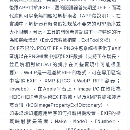
後跟APP1中的EXIF。舊的閱讀器首先期望JFIF，而現
代庫則可以毫無問題地解析兩者（
APP段說明
）。在
實踐中，解析器有時會假設规范不要求的APP順序或
大小限制，因此，工具的開發者會記錄下一些特殊的行
為和邊緣情況（
Exiv2元數據指南
；
ExifTool文檔
）。
EXIF不限於JPEG/TIFF。PNG生態系統標準化了
eXIf
區塊
以在PNG檔案中攜帶EXIF數據（支持正在增長，
並且塊相對於IDAT的排序在某些實現中可能很重
要）。WebP是一種基於RIFF的格式，可在專用區塊
中容納EXIF、XMP和ICC（
WebP RIFF容器
；
libwebp
）。在Apple平台上，
Image I/O
在轉換為
HEIC/HEIF時會保留EXIF數據，以及XMP數據和製造
商資訊（
kCGImagePropertyExifDictionary
）。
如果您想知道應用程序如何推斷相機設置，EXIF的標
籤映射就是答案：
、
、
、
Make
Model
FNumber
、
、
ExposureTime
ISOSpeedRatings