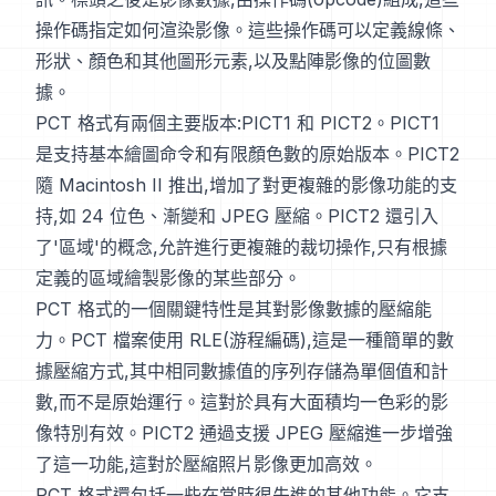
操作碼指定如何渲染影像。這些操作碼可以定義線條、
形狀、顏色和其他圖形元素,以及點陣影像的位圖數
據。
PCT 格式有兩個主要版本:PICT1 和 PICT2。PICT1
是支持基本繪圖命令和有限顏色數的原始版本。PICT2
隨 Macintosh II 推出,增加了對更複雜的影像功能的支
持,如 24 位色、漸變和 JPEG 壓縮。PICT2 還引入
了'區域'的概念,允許進行更複雜的裁切操作,只有根據
定義的區域繪製影像的某些部分。
PCT 格式的一個關鍵特性是其對影像數據的壓縮能
力。PCT 檔案使用 RLE(游程編碼),這是一種簡單的數
據壓縮方式,其中相同數據值的序列存儲為單個值和計
數,而不是原始運行。這對於具有大面積均一色彩的影
像特別有效。PICT2 通過支援 JPEG 壓縮進一步增強
了這一功能,這對於壓縮照片影像更加高效。
PCT 格式還包括一些在當時很先進的其他功能。它支