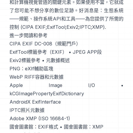
和計算機視覺管道的關鍵元素。如果使用不當，它就成
了您可能不想分享的數位足跡。好消息是：生態系統
——規範、操作系統API和工具——為您提供了所需的
控制 (
CIPA EXIF
;
ExifTool
;
Exiv2
;
IPTC
;
XMP
).
進一步閱讀和參考
CIPA EXIF DC-008（規範門戶）
ExifTool標籤參考（EXIF）
•
JPEG APP段
Exiv2標籤參考
•
元數據概述
PNG：eXIf輔助區塊
WebP RIFF容器和元數據
Apple Image I/O
•
kCGImagePropertyExifDictionary
AndroidX ExifInterface
IPTC照片元數據
Adobe XMP (ISO 16684-1)
國會圖書館：EXIF格式
•
國會圖書館：XMP