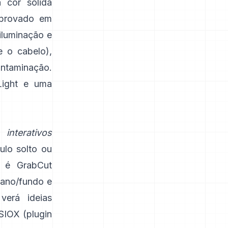
 cor sólida
aprovado em
 iluminação e
e o cabelo),
ontaminação.
ight
e uma
os
interativos
ulo solto ou
 é
GrabCut
lano/fundo e
verá ideias
SIOX
(
plugin