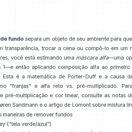
de fundo
separa um objeto de seu ambiente para qu
m transparência, trocar a cena ou compô-lo em um 
res, você está estimando uma
máscara alfa
—uma op
a 1—e então aplicando composição alfa ao primeiro
a. Esta é a matemática de
Porter–Duff
e a causa de
o “franjas” e
alfa reto vs. pré-multiplicado
. Par
e pré-multiplicação e cor linear, consulte
as notas 
øren Sandmann
e
o artigo de Lomont sobre mistura lin
is maneiras de remover fundos
y (“tela verde/azul”)