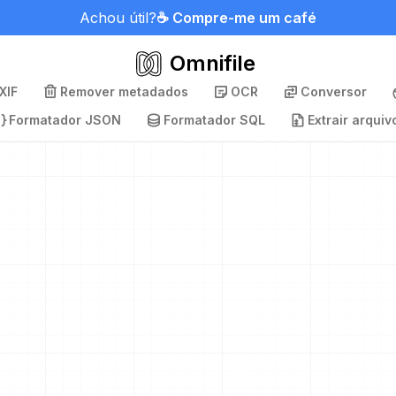
Achou útil?
☕ Compre-me um café
Omnifile
XIF
Remover metadados
OCR
Conversor
Formatador JSON
Formatador SQL
Extrair arquiv