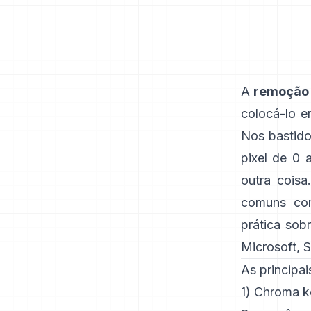
A
remoção 
colocá-lo e
Nos bastido
pixel de 0 
outra cois
comuns com
prática sobr
Microsoft
,
S
As principa
1) Chroma ke