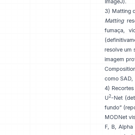
ImageJ
).
3) Matting 
Matting
reso
fumaça, vi
(definitiv
resolve um s
imagem pro
Compositio
como
SAD, 
4) Recortes
2
U
-Net
(det
fundo”
(
rep
MODNet
vis
F, B, Alpha