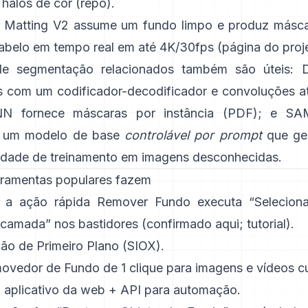
 halos de cor
(
repo
).
 Matting V2
assume um fundo limpo e produz máscar
cabelo em tempo real em até 4K/30fps
(
página do proj
de segmentação relacionados também são úteis:
tes com um codificador-decodificador e convoluções a
NN
fornece máscaras por instância
(
PDF
); e
SA
 um
modelo de base
controlável por prompt
que ge
dade de treinamento em imagens desconhecidas.
rramentas populares fazem
: a ação rápida
Remover Fundo
executa “Selecion
camada” nos bastidores
(
confirmado aqui
;
tutorial
).
ão de Primeiro Plano
(SIOX).
ovedor de Fundo
de 1 clique para imagens e vídeos cu
: aplicativo da web +
API
para automação.