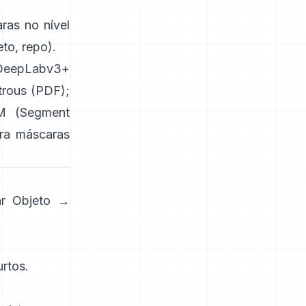
as no nível
eto
,
repo
).
DeepLabv3+
trous
(
PDF
);
M (Segment
ra máscaras
ar Objeto →
rtos.