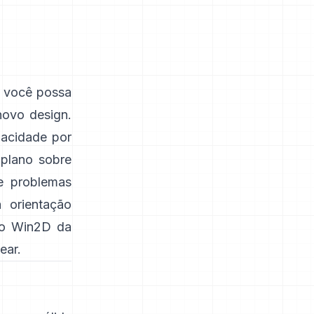
e você possa
novo design.
acidade por
 plano sobre
 problemas
a orientação
do Win2D da
ear
.