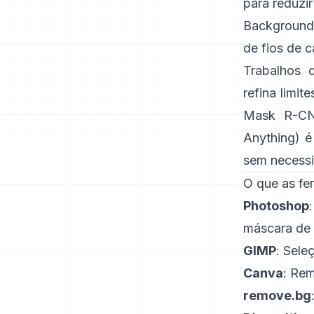
para reduzir
Background
de fios de 
Trabalhos 
refina limi
Mask R-C
Anything)
é
sem necessi
O que as fe
Photoshop
máscara de 
GIMP
:
Seleç
Canva
:
Rem
remove.bg