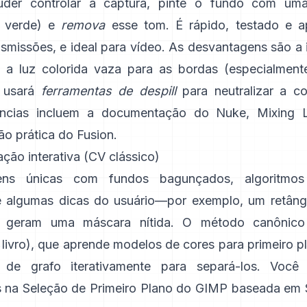
der controlar a captura, pinte o fundo com uma
e verde) e
remova
esse tom. É rápido, testado e 
nsmissões, e ideal para vídeo. As desvantagens são a
: a luz colorida vaza para as bordas (especialment
 usará
ferramentas de despill
para neutralizar a c
ências incluem
a documentação do Nuke
,
Mixing L
o prática do
Fusion
.
ção interativa (CV clássico)
ens únicas com fundos bagunçados, algoritm
 algumas dicas do usuário—por exemplo, um retâng
e geram uma máscara nítida. O método canônico
livro
), que aprende modelos de cores para primeiro p
 de grafo iterativamente para separá-los. Você 
s na
Seleção de Primeiro Plano do GIMP
baseada em