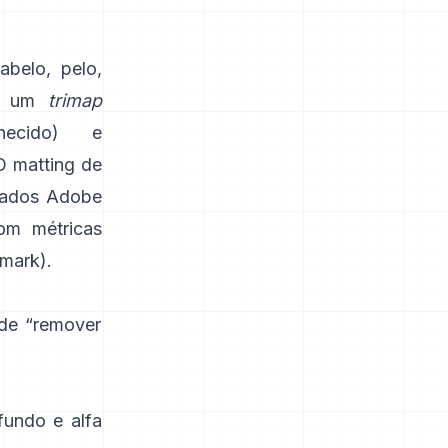
abelo, pelo,
ga um
trimap
onhecido) e
O
matting de
 dados
Adobe
om métricas
hmark
).
 de “remover
fundo e alfa