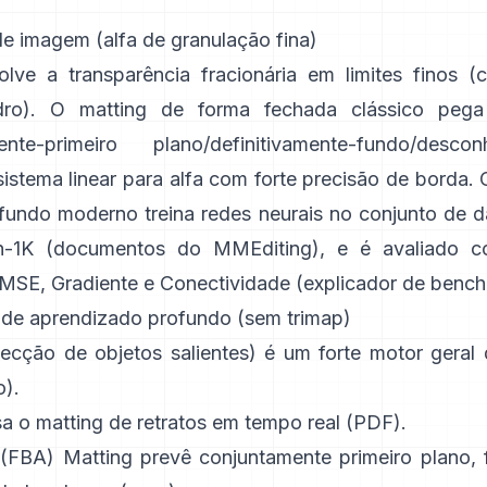
de imagem (alfa de granulação fina)
lve a transparência fracionária em limites finos (c
dro). O
matting de forma fechada
clássico pe
amente-primeiro plano/definitivamente-fundo/desc
istema linear para alfa com forte precisão de borda. 
fundo
moderno treina redes neurais no conjunto de
n-1K
(
documentos do MMEditing
), e é avaliado c
MSE, Gradiente e Conectividade (
explicador de benc
 de aprendizado profundo (sem trimap)
ecção de objetos salientes) é um forte motor geral
o
).
a o matting de retratos em tempo real (
PDF
).
 (FBA) Matting
prevê conjuntamente primeiro plano, 