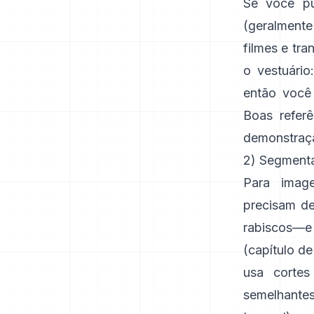
Se você pu
(geralment
filmes e tra
o vestuário
então você
Boas refer
demonstraçã
2) Segmenta
Para imag
precisam de
rabiscos—
(
capítulo de 
usa cortes
semelhante