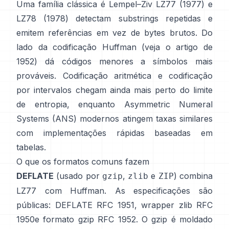
Uma família clássica é Lempel–Ziv
LZ77 (1977)
e
LZ78 (1978) detectam substrings repetidas e
emitem referências em vez de bytes brutos. Do
lado da codificação
Huffman
(veja o artigo de
1952
) dá códigos menores a símbolos mais
prováveis.
Codificação aritmética
e
codificação
por intervalos
chegam ainda mais perto do limite
de entropia, enquanto
Asymmetric Numeral
Systems (ANS)
modernos atingem taxas similares
com implementações rápidas baseadas em
tabelas.
O que os formatos comuns fazem
DEFLATE
(usado por
,
e
) combina
gzip
zlib
ZIP
LZ77 com Huffman. As especificações são
públicas: DEFLATE
RFC 1951
, wrapper zlib
RFC
1950
e formato gzip
RFC 1952
. O gzip é moldado