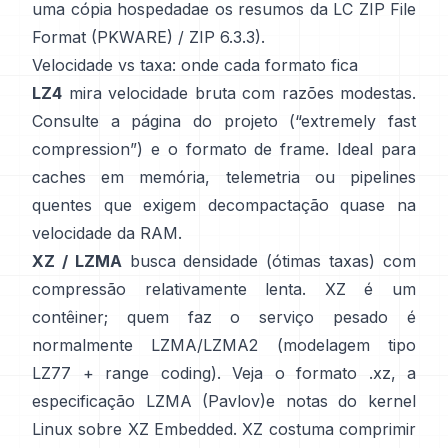
uma cópia hospedada
e os resumos da LC
ZIP File
Format (PKWARE)
/
ZIP 6.3.3
).
Velocidade vs taxa: onde cada formato fica
LZ4
mira velocidade bruta com razões modestas.
Consulte a
página do projeto
(“extremely fast
compression”) e o
formato de frame
. Ideal para
caches em memória, telemetria ou pipelines
quentes que exigem decompactação quase na
velocidade da RAM.
XZ / LZMA
busca densidade (ótimas taxas) com
compressão relativamente lenta. XZ é um
contêiner; quem faz o serviço pesado é
normalmente LZMA/LZMA2 (modelagem tipo
LZ77 + range coding). Veja
o formato .xz
,
a
especificação LZMA (Pavlov)
e notas do kernel
Linux
sobre XZ Embedded
. XZ costuma comprimir