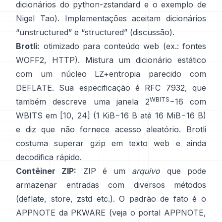
dicionários do python-zstandard
e
o exemplo de
Nigel Tao
). Implementações aceitam dicionários
“unstructured” e “structured”
(discussão)
.
Brotli:
otimizado para conteúdo web (ex.: fontes
WOFF2, HTTP). Mistura um dicionário estático
com um núcleo LZ+entropia parecido com
DEFLATE. Sua especificação é
RFC 7932
, que
WBITS
também descreve uma janela 2
−16 com
WBITS em [10, 24] (1 KiB−16 B até 16 MiB−16 B)
e diz que
não fornece acesso aleatório
. Brotli
costuma superar gzip em texto web e ainda
decodifica rápido.
Contêiner ZIP:
ZIP é um
arquivo
que pode
armazenar entradas com diversos métodos
(deflate, store, zstd etc.). O padrão de fato é o
APPNOTE da PKWARE (veja
o portal APPNOTE
,