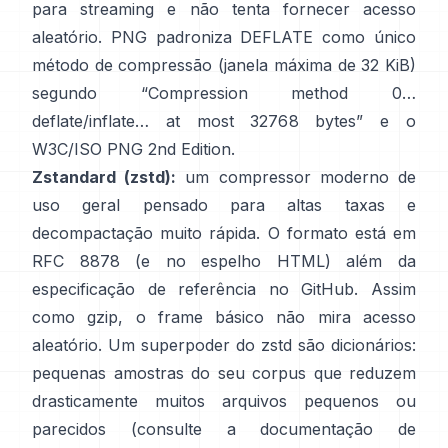
para streaming e
não tenta fornecer acesso
aleatório
. PNG padroniza DEFLATE como único
método de compressão (janela máxima de 32 KiB)
segundo
“Compression method 0…
deflate/inflate… at most 32768 bytes”
e o
W3C/ISO PNG 2nd Edition
.
Zstandard (zstd):
um compressor moderno de
uso geral pensado para altas taxas e
decompactação muito rápida. O formato está em
RFC 8878
(e no
espelho HTML
) além da
especificação de referência
no GitHub
. Assim
como gzip, o frame básico
não mira acesso
aleatório
. Um superpoder do zstd são dicionários:
pequenas amostras do seu corpus que reduzem
drasticamente muitos arquivos pequenos ou
parecidos (consulte
a documentação de