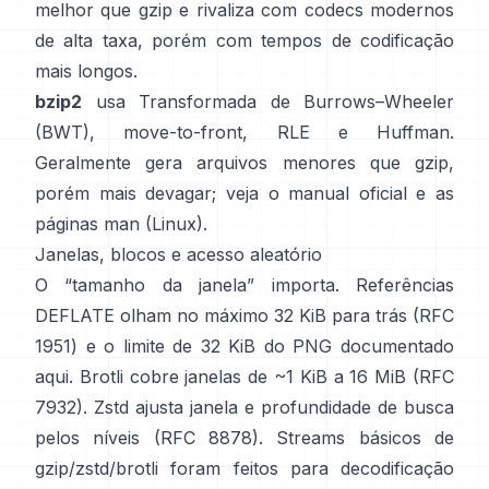
melhor que gzip e rivaliza com codecs modernos
de alta taxa, porém com tempos de codificação
mais longos.
bzip2
usa
Transformada de Burrows–Wheeler
(BWT)
, move-to-front, RLE e Huffman.
Geralmente gera arquivos menores que gzip,
porém mais devagar; veja o
manual oficial
e as
páginas man
(Linux)
.
Janelas, blocos e acesso aleatório
O “tamanho da janela” importa. Referências
DEFLATE olham no máximo 32 KiB para trás
(RFC
1951)
e o limite de 32 KiB do PNG
documentado
aqui
. Brotli cobre janelas de ~1 KiB a 16 MiB
(RFC
7932)
. Zstd ajusta janela e profundidade de busca
pelos níveis
(RFC 8878)
. Streams básicos de
gzip/zstd/brotli foram feitos para decodificação