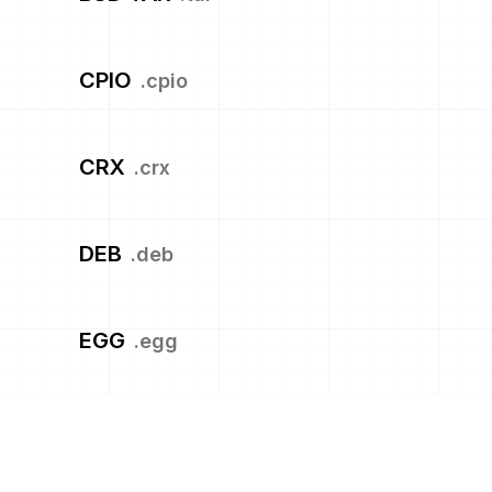
CPIO
.
cpio
CRX
.
crx
DEB
.
deb
EGG
.
egg
GNU TAR
.
tar