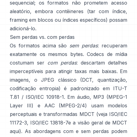
sequencial; os formatos
não prometem acesso
aleatório
, embora contêineres (tar com índice,
framing em blocos ou índices específicos) possam
adicioná-lo.
Sem perdas vs. com perdas
Os formatos acima são
sem perdas
: recuperam
exatamente os mesmos bytes. Codecs de mídia
costumam ser
com perdas
: descartam detalhes
imperceptíveis para atingir taxas mais baixas. Em
imagens, o JPEG clássico (DCT, quantização,
codificação entropia) é padronizado em
ITU-T
T.81 / ISO/IEC 10918-1
. Em áudio, MP3 (MPEG-1
Layer III) e AAC (MPEG-2/4) usam modelos
perceptuais e transformadas MDCT (veja
ISO/IEC
11172-3
,
ISO/IEC 13818-7
e a visão geral de MDCT
aqui
). As abordagens com e sem perdas podem