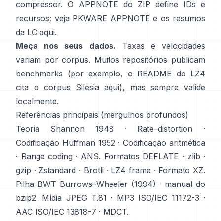
compressor. O APPNOTE do ZIP define IDs e
recursos; veja
PKWARE APPNOTE
e os resumos
da LC
aqui
.
Meça nos seus dados.
Taxas e velocidades
variam por corpus. Muitos repositórios publicam
benchmarks (por exemplo, o README do LZ4
cita o corpus Silesia
aqui
), mas sempre valide
localmente.
Referências principais (mergulhos profundos)
Teoria
Shannon 1948
·
Rate–distortion
·
Codificação
Huffman 1952
·
Codificação aritmética
·
Range coding
·
ANS
. Formatos
DEFLATE
·
zlib
·
gzip
·
Zstandard
·
Brotli
·
LZ4 frame
·
Formato XZ
.
Pilha BWT
Burrows–Wheeler (1994)
·
manual do
bzip2
. Mídia
JPEG T.81
·
MP3 ISO/IEC 11172-3
·
AAC ISO/IEC 13818-7
·
MDCT
.