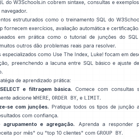
QL do W3Schools.in
cobrem sintaxe, consultas e exempl
o navegador.
ntos estruturados como o
treinamento SQL do W3Schoo
p
fornecem exercícios, avaliação automática e certificação
aseados em prática como o
tutorial de junções do SQL
muitos outros dão problemas reais para resolver.
 especializados como
Use The Index, Luke!
focam em de
ção, preenchendo a lacuna entre SQL básico e ajuste de
o.
atégia de aprendizado prática:
SELECT e filtragem básica.
Comece com consultas s
ente adicione
,
, e
.
WHERE
ORDER BY
LIMIT
ize-se com junções.
Pratique todos os tipos de junção 
esultados com confiança.
e agrupamento e agregação.
Aprenda a responder p
ceita por mês" ou "top 10 clientes" com
.
GROUP BY