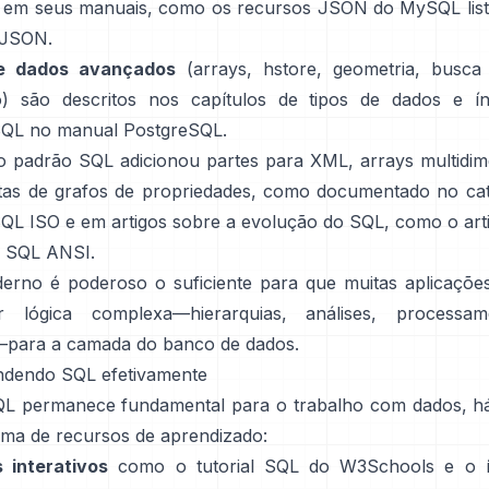
 em seus manuais, como os recursos JSON do MySQL lis
 JSON
.
e dados avançados
(arrays, hstore, geometria, busca
) são descritos nos capítulos de tipos de dados e í
SQL no
manual PostgreSQL
.
o padrão SQL adicionou partes para XML, arrays multidim
tas de grafos de propriedades, como documentado no
ca
SQL ISO
e em artigos sobre a evolução do SQL, como o
art
o SQL ANSI
.
rno é poderoso o suficiente para que muitas aplicaçõ
r lógica complexa—hierarquias, análises, processa
para a camada do banco de dados.
ndendo SQL efetivamente
 permanece fundamental para o trabalho com dados, h
ema de recursos de aprendizado:
s interativos
como o
tutorial SQL do W3Schools
e o