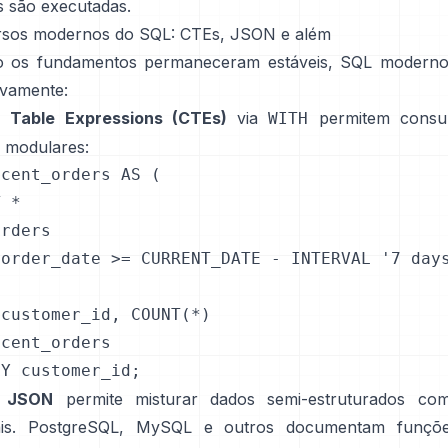
s são executadas.
rsos modernos do SQL: CTEs, JSON e além
o os fundamentos permaneceram estáveis, SQL moderno
tivamente:
Table Expressions (CTEs)
via
permitem consul
WITH
e modulares:
cent_orders AS (

 *

rders

order_date >= CURRENT_DATE - INTERVAL '7 days
customer_id, COUNT(*) 

cent_orders

BY customer_id;
e JSON
permite misturar dados semi-estruturados com
nais. PostgreSQL, MySQL e outros documentam funç