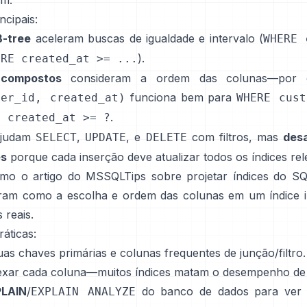
am.
ncipais:
B-tree
aceleram buscas de igualdade e intervalo (
WHERE 
).
ERE created_at >= ...
 compostos
consideram a ordem das colunas—por e
funciona bem para
mer_id, created_at)
WHERE cust
.
D created_at >= ?
 ajudam
,
, e
com filtros, mas
des
SELECT
UPDATE
DELETE
es
porque cada inserção deve atualizar todos os índices rel
omo o
artigo do MSSQLTips sobre projetar índices do S
ram como a escolha e ordem das colunas em um índice 
 reais.
áticas:
uas chaves primárias e colunas frequentes de junção/filtro.
dexar cada coluna—muitos índices matam o desempenho de 
LAIN
/
do banco de dados para ver
EXPLAIN ANALYZE