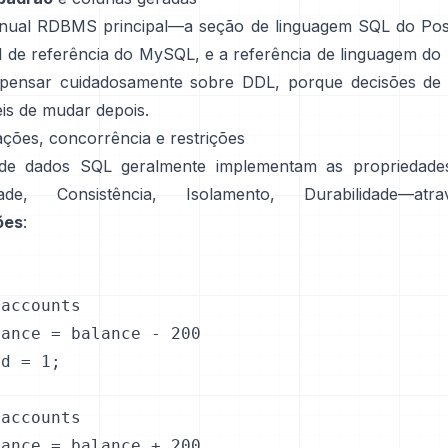
nual RDBMS principal—a
seção de linguagem SQL do Po
 de referência do MySQL
, e a
referência de linguagem do
 pensar cuidadosamente sobre DDL, porque decisões d
eis de mudar depois.
ações, concorrência e restrições
de dados SQL geralmente implementam as propriedad
dade, Consistência, Isolamento, Durabilidade—at
ões
:
accounts

ance = balance - 200

d = 1;

accounts

ance = balance + 200
