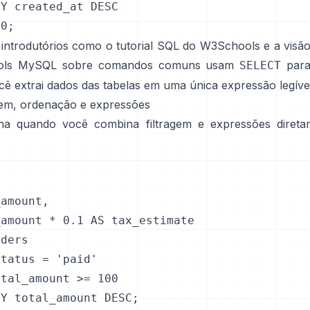
Y created_at DESC

50;
s introdutórios como o
tutorial SQL do W3Schools
e a
visã
ls MySQL sobre comandos comuns
usam
para
SELECT
ê extrai dados das tabelas em uma única expressão legíve
agem, ordenação e expressões
ha quando você combina filtragem e expressões diret
amount,

amount * 0.1 AS tax_estimate

ders

tatus = 'paid'

tal_amount >= 100

BY total_amount DESC;