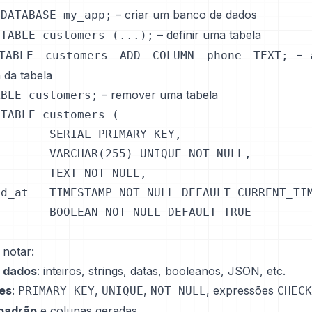
– criar um banco de dados
 DATABASE my_app;
– definir uma tabela
 TABLE customers (...);
– a
TABLE customers ADD COLUMN phone TEXT;
 da tabela
– remover uma tabela
ABLE customers;
TABLE customers (

       SERIAL PRIMARY KEY,

       VARCHAR(255) UNIQUE NOT NULL,

       TEXT NOT NULL,

d_at   TIMESTAMP NOT NULL DEFAULT CURRENT_TIM
       BOOLEAN NOT NULL DEFAULT TRUE

 notar:
e dados
: inteiros, strings, datas, booleanos, JSON, etc.
es
:
,
,
, expressões
PRIMARY KEY
UNIQUE
NOT NULL
CHECK
 padrão
e colunas geradas