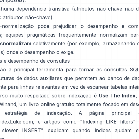
ompostas).
nhuma dependência transitiva (atributos não-chave não
s atributos não-chave).
-normalização pode prejudicar o desempenho e comp
as; equipes pragmáticas frequentemente normalizam pa
snormalizam
seletivamente (por exemplo, armazenando 
s) onde o desempenho o exige.
ces e desempenho de consultas
são a principal ferramenta para tornar as consultas SQL
uturas de dados auxiliares que permitem ao banco de da
te para linhas relevantes em vez de escanear tabelas intei
so muito respeitado sobre indexação é
Use The Index,
inand, um livro online gratuito totalmente focado em d
estratégia de indexação. A página principal d
ndexLuke.com
, e artigos como
"Indexing LIKE filters"
, slower INSERT"
explicam quando índices ajudam 