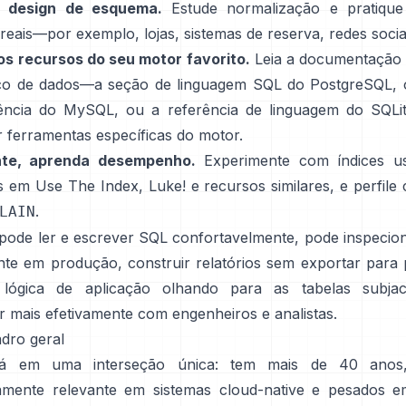
 design de esquema.
Estude normalização e pratique
reais—por exemplo, lojas, sistemas de reserva, redes socia
os recursos do seu motor favorito.
Leia a documentação o
co de dados—a
seção de linguagem SQL do PostgreSQL
, 
rência do MySQL
, ou a
referência de linguagem do SQLi
r ferramentas específicas do motor.
nte, aprenda desempenho.
Experimente com índices u
s em
Use The Index, Luke!
e recursos similares, e perfile
.
LAIN
pode ler e escrever SQL confortavelmente, pode inspecio
nte em produção, construir relatórios sem exportar para p
 lógica de aplicação olhando para as tabelas subjac
r mais efetivamente com engenheiros e analistas.
adro geral
á em uma interseção única: tem mais de 40 ano
mente relevante em sistemas cloud-native e pesados e