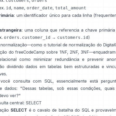
 ex.
,
customers
orders
 ex.
,
,
,
id
name
order_date
total_amount
rimária
: um identificador único para cada linha (frequent
strangeira
: uma coluna que referencia a chave primária
x.
→
)
orders.customer_id
customers.id
e normalização—como o
tutorial de normalização do Digita
ação do freeCodeCamp sobre
1NF, 2NF, 3NF
—enquadram
elacional como minimizar redundância e prevenir ano
ção dividindo dados em tabelas bem estruturadas e vinc
ves.
você consulta com SQL, essencialmente está pergun
 dados: "Dessas tabelas, sob essas condições, quais
devo ver?"
sulta central: SELECT
ração
SELECT
é o cavalo de batalha do SQL e provavel