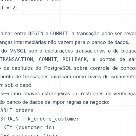
d = 2;

;
falhar entre
e
, a transação pode ser rever
BEGIN
COMMIT
nças intermediárias não vazem para o banco de dados.
 do MySQL sobre
declarações transacionais e de bloque
,
,
, e pontos de sal
TRANSACTION
COMMIT
ROLLBACK
o os capítulos do PostgreSQL sobre
controle de conco
mento de transações
explicam como níveis de isolamen
m sob o capô.
es—como chaves estrangeiras ou restrições de verifica
do banco de dados de impor regras de negócio:
ABLE orders

STRAINT fk_orders_customer

 KEY (customer_id)

NCES customers (id);