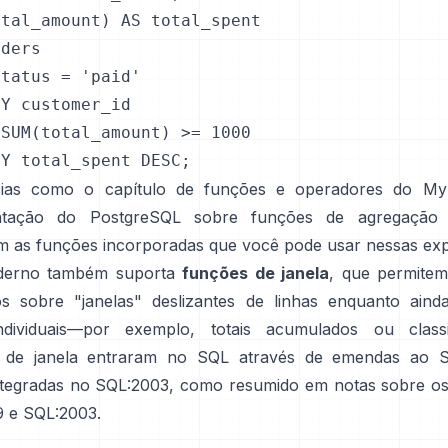
tal_amount) AS total_spent

ders

tatus = 'paid'

Y customer_id

SUM(total_amount) >= 1000

BY total_spent DESC;
cias como o
capítulo de funções e operadores do M
tação do PostgreSQL sobre funções de agregação 
m as funções incorporadas que você pode usar nessas ex
erno também suporta
funções de janela
, que permitem
s sobre "janelas" deslizantes de linhas enquanto aind
ndividuais—por exemplo, totais acumulados ou classi
 de janela entraram no SQL através de emendas ao S
ntegradas no SQL:2003, como resumido em notas sobre o
9 e SQL:2003
.