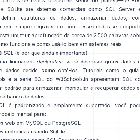
 bancos de dados relacionais sérios do planeta—de
Po
 e
SQLite
até sistemas comerciais como SQL Server e
 definir estruturas de dados, armazenar dados, cons
emente e impor regras sobre como esses dados se comport
 está um tour aprofundado de cerca de 2.500 palavras sob
omo funciona e como usá-lo bem em sistemas reais.
 é SQL (e por que ainda é importante)
ma linguagem
declarativa
: você descreve
quais
dados q
e dados decide
como
obtê-los. Tutoriais como o
gui
ls
e a
série SQL do W3Schools.in
apresentam SQL 
m padrão para armazenar, manipular e recuperar dados 
de banco de dados.
L é padronizado e amplamente suportado, você pod
odelo mental para:
es web em
MySQL
ou PostgreSQL
es embutidas usando
SQLite