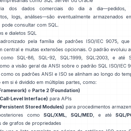
 empresariais como SQL Server ou Oracle
ia dos dados comerciais do dia a dia—pedidos, u
tos, logs, análises—são eventualmente armazenados em
 pode consultar com SQL.
es e dialetos SQL
dronizado pela família de padrões
ISO/IEC 9075
, que
m central e muitas extensões opcionais. O padrão evoluiu a
 como SQL-86, SQL-92, SQL:1999, SQL:2003, e até S
como a visão geral da ANSI sobre o
padrão SQL ISO/IEC 
 como os padrões ANSI e ISO se alinham ao longo do tem
 em si é dividido em múltiplas partes, como:
(Framework)
e
Parte 2 (Foundation)
(Call-Level Interface)
para APIs
(Persistent Stored Modules)
para procedimentos armaze
posteriores como
SQL/XML
,
SQL/MED
, e até
SQL/P
s de grafos de propriedades