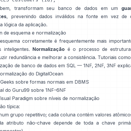
 bem, transformam seu banco de dados em um
gua
tes
, prevenindo dados inválidos na fonte em vez de 
a lógica da aplicação.
gn de esquema e normalização
esquema corretamente é frequentemente mais importan
 inteligentes.
Normalização
é o processo de estruturar
uzir redundância e melhorar a consistência. Tutoriais como
zação de banco de dados em SQL — 1NF, 2NF, 3NF expli
normalização do DigitalOcean
rGeeks sobre formas normais em DBMS
ral do Guru99 sobre 1NF–6NF
Visual Paradigm sobre níveis de normalização
o típica:
hum grupo repetitivo; cada coluna contém valores atômico
da atributo não-chave depende de toda a chave primár