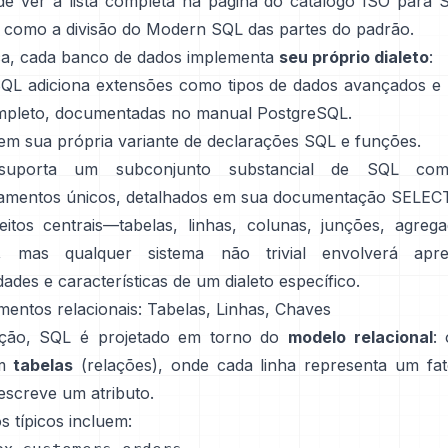
e ver a lista completa na
página do catálogo ISO para 
s como
a divisão do Modern SQL das partes do padrão
.
ca, cada banco de dados implementa
seu próprio dialeto
:
QL adiciona extensões como tipos de dados avançados e
mpleto, documentadas no
manual PostgreSQL
.
m sua própria variante de
declarações SQL
e
funções
.
 suporta um subconjunto substancial de SQL com
mentos únicos, detalhados em sua
documentação SELEC
itos centrais—tabelas, linhas, colunas, junções, agre
is, mas qualquer sistema não trivial envolverá apr
dades e características de um dialeto específico.
mentos relacionais: Tabelas, Linhas, Chaves
ção, SQL é projetado em torno do
modelo relacional
:
em
tabelas
(relações), onde cada linha representa um fa
escreve um atributo.
s típicos incluem: