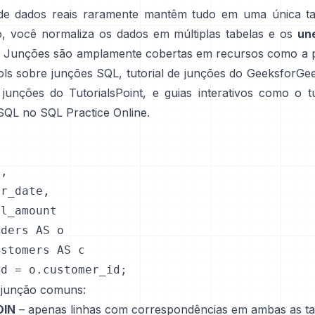
de dados reais raramente mantêm tudo em uma única ta
o, você normaliza os dados em múltiplas tabelas e os
un
. Junções são amplamente cobertas em recursos como a
ls sobre junções SQL
,
tutorial de junções do GeeksforGe
 junções do TutorialsPoint
, e guias interativos como o
t
SQL no SQL Practice Online
.
,

r_date,

l_amount

ders AS o

stomers AS c

id = o.customer_id;
 junção comuns:
OIN
– apenas linhas com correspondências em ambas as ta