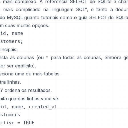
 mais complexo. A
referência SELECT do SQLite
a cha
 mais complicado na linguagem SQL", e tanto a
docu
 do MySQL
quanto tutoriais como o
guia SELECT do SQLite
m suas muitas opções.
id, name

ustomers;
incipais:
ista as colunas (ou
para todas as colunas, embora ge
*
or ser explícito).
eciona uma ou mais tabelas.
ltra linhas.
ordena os resultados.
BY
mita quantas linhas você vê.
id, name, created_at

stomers

ctive = TRUE
