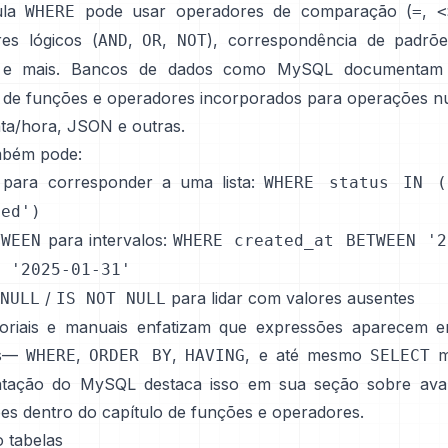
ula
pode usar operadores de comparação (
,
WHERE
=
<
es lógicos (
,
,
), correspondência de padrõe
AND
OR
NOT
, e mais. Bancos de dados como MySQL documentam
 de
funções e operadores incorporados
para operações n
data/hora, JSON e outras.
mbém pode:
para corresponder a uma lista:
WHERE status IN (
ded')
para intervalos:
TWEEN
WHERE created_at BETWEEN '2
D '2025-01-31'
/
para lidar com valores ausentes
NULL
IS NOT NULL
oriais e manuais enfatizam que expressões aparecem 
as—
,
,
, e até mesmo
m
WHERE
ORDER BY
HAVING
SELECT
tação do MySQL destaca isso em sua seção sobre aval
es dentro do capítulo de funções e operadores.
o tabelas