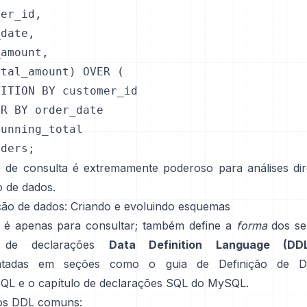
er_id,

date,

amount,

tal_amount) OVER (

ITION BY customer_id

R BY order_date

unning_total

rders;
o de consulta é extremamente poderoso para análises di
 de dados.
ição de dados: Criando e evoluindo esquemas
é apenas para consultar; também define a
forma
dos se
s de declarações
Data Definition Language (DD
ntadas em seções como o
guia de Definição de 
SQL
e o
capítulo de declarações SQL do MySQL
.
s DDL comuns: