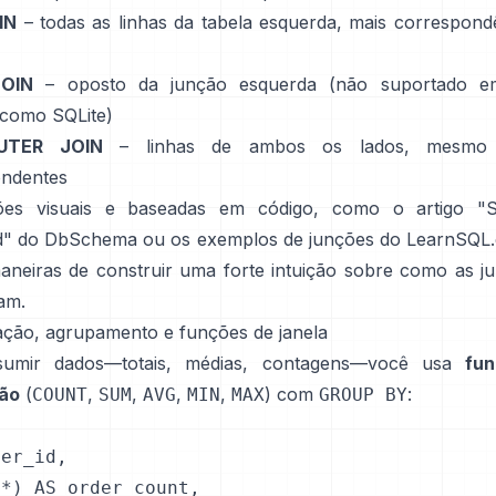
IN
– todas as linhas da tabela esquerda, mais correspond
JOIN
– oposto da junção esquerda (não suportado e
como SQLite)
UTER JOIN
– linhas de ambos os lados, mesmo
ondentes
ções visuais e baseadas em código, como o
artigo "
ed" do DbSchema
ou os
exemplos de junções do LearnSQL
aneiras de construir uma forte intuição sobre como as j
am.
ação, agrupamento e funções de janela
sumir dados—totais, médias, contagens—você usa
fu
ão
(
,
,
,
,
)
com
:
COUNT
SUM
AVG
MIN
MAX
GROUP BY
er_id,

*) AS order_count,
