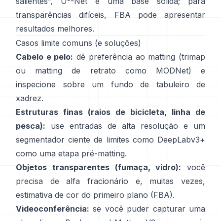
salientes”,
U
-Net
é uma base sólida; para
transparências difíceis,
FBA
pode apresentar
resultados melhores.
Casos limite comuns (e soluções)
Cabelo e pelo:
dê preferência ao matting (trimap
ou matting de retrato como
MODNet
) e
inspecione sobre um fundo de tabuleiro de
xadrez.
Estruturas finas (raios de bicicleta, linha de
pesca):
use entradas de alta resolução e um
segmentador ciente de limites como
DeepLabv3+
como uma etapa pré-matting.
Objetos transparentes (fumaça, vidro):
você
precisa de alfa fracionário e, muitas vezes,
estimativa de cor do primeiro plano
(
FBA
).
Videoconferência:
se você puder capturar uma