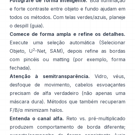
Fotografe de forma inteligente.
Boa iluminação
e forte contraste entre objeto e fundo ajudam em
todos os métodos. Com telas verdes/azuis, planeje
o
despill
(
guia
).
Comece de forma ampla e refine os detalhes.
Execute uma seleção automática (Selecionar
2
Objeto,
U
-Net
,
SAM
), depois refine as bordas
com pincéis ou matting (por exemplo,
forma
fechada
).
Atenção à semitransparência.
Vidro, véus,
desfoque de movimento, cabelos esvoaçantes
precisam de alfa verdadeiro (não apenas uma
máscara dura). Métodos que também recuperam
F/B/α
minimizam halos.
Entenda o canal alfa.
Reto vs. pré-multiplicado
produzem comportamento de borda diferente;