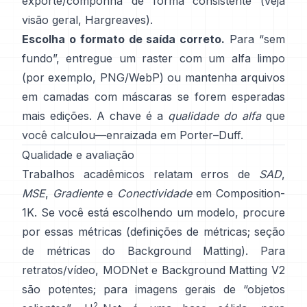
exporte/componha de forma consistente (veja
visão geral
,
Hargreaves
).
Escolha o formato de saída correto.
Para “sem
fundo”, entregue um raster com um alfa limpo
(por exemplo, PNG/WebP) ou mantenha arquivos
em camadas com máscaras se forem esperadas
mais edições. A chave é a
qualidade do alfa
que
você calculou—enraizada em
Porter–Duff
.
Qualidade e avaliação
Trabalhos acadêmicos relatam erros de
SAD
,
MSE
,
Gradiente
e
Conectividade
em
Composition-
1K
. Se você está escolhendo um modelo, procure
por essas métricas
(
definições de métricas
;
seção
de métricas do Background Matting
). Para
retratos/vídeo,
MODNet
e
Background Matting V2
são potentes; para imagens gerais de “objetos
2