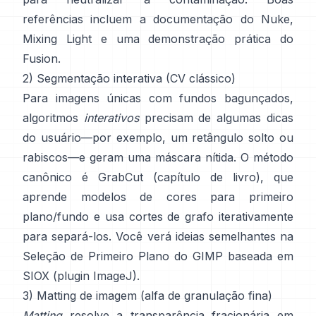
referências incluem
a documentação do Nuke
,
Mixing Light
e uma demonstração prática do
Fusion
.
2) Segmentação interativa (CV clássico)
Para imagens únicas com fundos bagunçados,
algoritmos
interativos
precisam de algumas dicas
do usuário—por exemplo, um retângulo solto ou
rabiscos—e geram uma máscara nítida. O método
canônico é
GrabCut
(
capítulo de livro
), que
aprende modelos de cores para primeiro
plano/fundo e usa cortes de grafo iterativamente
para separá-los. Você verá ideias semelhantes na
Seleção de Primeiro Plano do GIMP
baseada em
SIOX
(
plugin ImageJ
).
3) Matting de imagem (alfa de granulação fina)
Matting
resolve a transparência fracionária em