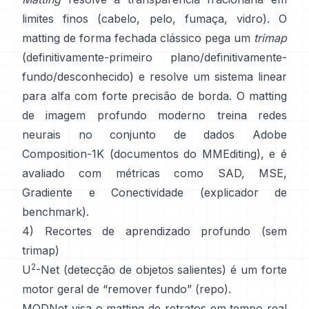
limites finos (cabelo, pelo, fumaça, vidro). O
matting de forma fechada
clássico pega um
trimap
(definitivamente-primeiro plano/definitivamente-
fundo/desconhecido) e resolve um sistema linear
para alfa com forte precisão de borda. O
matting
de imagem profundo
moderno treina redes
neurais no conjunto de dados
Adobe
Composition-1K
(
documentos do MMEditing
), e é
avaliado com métricas como
SAD, MSE,
Gradiente e Conectividade (
explicador de
benchmark
).
4) Recortes de aprendizado profundo (sem
trimap)
2
U
-Net
(detecção de objetos salientes) é um forte
motor geral de “remover fundo”
(
repo
).
MODNet
visa o matting de retratos em tempo real