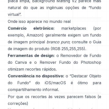
placa limpa,
Background Matting V2
parece mais
natural do que as ingênuas opções de “fundo
virtual”.
Onde isso aparece no mundo real
Comércio eletrônico:
marketplaces (por
exemplo, Amazon) geralmente exigem um fundo
de imagem principal
branco puro
; consulte o
Guia
de imagem do produto
(RGB 255,255,255).
Ferramentas de design:
o
Removedor de Fundo
do Canva e o
Remover Fundo
do Photoshop
otimizam recortes rápidos.
Conveniência no dispositivo:
o “
Destacar Objeto
do Fundo
” do iOS/macOS é ótimo para
compartilhamento informal.
Por que os recortes às vezes parecem falsos (e
correções)