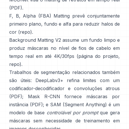
(
PDF
).
F, B, Alpha (FBA) Matting
prevê conjuntamente
primeiro plano, fundo e alfa para reduzir halos de
cor
(
repo
).
Background Matting V2
assume um fundo limpo e
produz máscaras no nível de fios de cabelo em
tempo real em até 4K/30fps
(
página do projeto
,
repo
).
Trabalhos de segmentação relacionados também
são úteis:
DeepLabv3+
refina limites com um
codificador-decodificador e convoluções atrous
(
PDF
);
Mask R-CNN
fornece máscaras por
instância
(
PDF
); e
SAM (Segment Anything)
é um
modelo de base
controlável por prompt
que gera
máscaras sem necessidade de treinamento em
imagens desconhecidas.