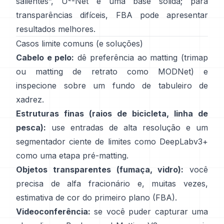
salientes”,
U
-Net
é uma base sólida; para
transparências difíceis,
FBA
pode apresentar
resultados melhores.
Casos limite comuns (e soluções)
Cabelo e pelo:
dê preferência ao matting (trimap
ou matting de retrato como
MODNet
) e
inspecione sobre um fundo de tabuleiro de
xadrez.
Estruturas finas (raios de bicicleta, linha de
pesca):
use entradas de alta resolução e um
segmentador ciente de limites como
DeepLabv3+
como uma etapa pré-matting.
Objetos transparentes (fumaça, vidro):
você
precisa de alfa fracionário e, muitas vezes,
estimativa de cor do primeiro plano
(
FBA
).
Videoconferência:
se você puder capturar uma