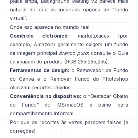
placa limpa,
Background Matting V2
parece mais
natural do que as ingênuas opções de “fundo
virtual”.
Onde isso aparece no mundo real
Comércio eletrônico:
marketplaces (por
exemplo, Amazon) geralmente exigem um fundo
de imagem principal
branco puro
; consulte o
Guia
de imagem do produto
(RGB 255,255,255).
Ferramentas de design:
o
Removedor de Fundo
do Canva e o
Remover Fundo
do Photoshop
otimizam recortes rápidos.
Conveniência no dispositivo:
o “
Destacar Objeto
do Fundo
” do iOS/macOS é ótimo para
compartilhamento informal.
Por que os recortes às vezes parecem falsos (e
correções)