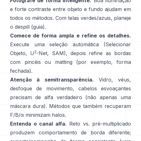
Fotografe de forma inteligente.
Boa iluminação
e forte contraste entre objeto e fundo ajudam em
todos os métodos. Com telas verdes/azuis, planeje
o
despill
(
guia
).
Comece de forma ampla e refine os detalhes.
Execute uma seleção automática (Selecionar
2
Objeto,
U
-Net
,
SAM
), depois refine as bordas
com pincéis ou matting (por exemplo,
forma
fechada
).
Atenção à semitransparência.
Vidro, véus,
desfoque de movimento, cabelos esvoaçantes
precisam de alfa verdadeiro (não apenas uma
máscara dura). Métodos que também recuperam
F/B/α
minimizam halos.
Entenda o canal alfa.
Reto vs. pré-multiplicado
produzem comportamento de borda diferente;