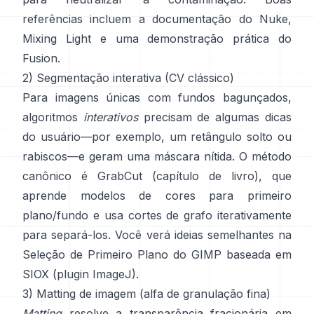
referências incluem
a documentação do Nuke
,
Mixing Light
e uma demonstração prática do
Fusion
.
2) Segmentação interativa (CV clássico)
Para imagens únicas com fundos bagunçados,
algoritmos
interativos
precisam de algumas dicas
do usuário—por exemplo, um retângulo solto ou
rabiscos—e geram uma máscara nítida. O método
canônico é
GrabCut
(
capítulo de livro
), que
aprende modelos de cores para primeiro
plano/fundo e usa cortes de grafo iterativamente
para separá-los. Você verá ideias semelhantes na
Seleção de Primeiro Plano do GIMP
baseada em
SIOX
(
plugin ImageJ
).
3) Matting de imagem (alfa de granulação fina)
Matting
resolve a transparência fracionária em