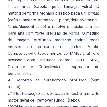
limites finos (cabelo, pelo, fumaça, vidro). O
matting de forma fechada
clássico pega um
trimap
(definitivamente-primeiro plano/definitivamente-
fundo/desconhecido) e resolve um sistema linear
para alfa com forte precisão de borda. O
matting
de imagem profundo
moderno treina redes
neurais no conjunto de dados
Adobe
Composition-1K
(
documentos do MMEditing
), e é
avaliado com métricas como
SAD, MSE,
Gradiente e Conectividade (
explicador de
benchmark
).
4) Recortes de aprendizado profundo (sem
trimap)
2
U
-Net
(detecção de objetos salientes) é um forte
motor geral de “remover fundo”
(
repo
).
MODNet
visa o matting de retratos em tempo real