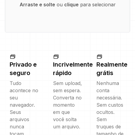
Arraste e solte
ou
clique
para selecionar
Privado e
Incrivelmente
Realmente
seguro
rápido
grátis
Tudo
Sem upload,
Nenhuma
acontece no
sem espera.
conta
seu
Converta no
necessária.
navegador.
momento
Sem custos
Seus
em que
ocultos.
arquivos
você solta
Sem
nunca
um arquivo.
truques de
tocam
tamanho de