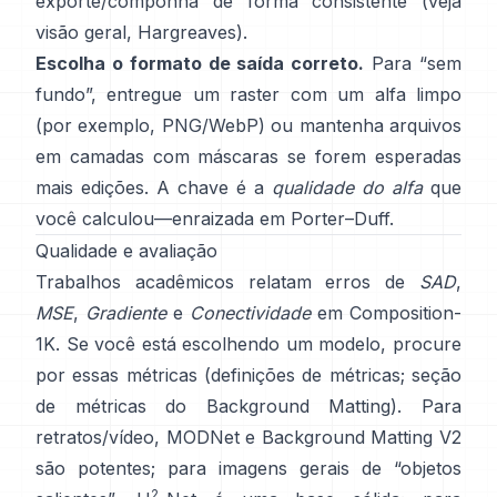
exporte/componha de forma consistente (veja
visão geral
,
Hargreaves
).
Escolha o formato de saída correto.
Para “sem
fundo”, entregue um raster com um alfa limpo
(por exemplo, PNG/WebP) ou mantenha arquivos
em camadas com máscaras se forem esperadas
mais edições. A chave é a
qualidade do alfa
que
você calculou—enraizada em
Porter–Duff
.
Qualidade e avaliação
Trabalhos acadêmicos relatam erros de
SAD
,
MSE
,
Gradiente
e
Conectividade
em
Composition-
1K
. Se você está escolhendo um modelo, procure
por essas métricas
(
definições de métricas
;
seção
de métricas do Background Matting
). Para
retratos/vídeo,
MODNet
e
Background Matting V2
são potentes; para imagens gerais de “objetos
2