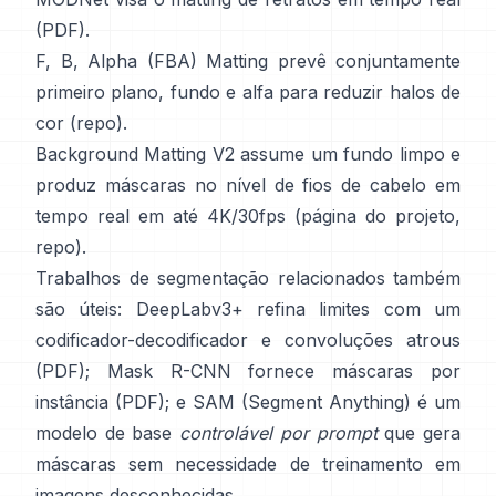
(
PDF
).
F, B, Alpha (FBA) Matting
prevê conjuntamente
primeiro plano, fundo e alfa para reduzir halos de
cor
(
repo
).
Background Matting V2
assume um fundo limpo e
produz máscaras no nível de fios de cabelo em
tempo real em até 4K/30fps
(
página do projeto
,
repo
).
Trabalhos de segmentação relacionados também
são úteis:
DeepLabv3+
refina limites com um
codificador-decodificador e convoluções atrous
(
PDF
);
Mask R-CNN
fornece máscaras por
instância
(
PDF
); e
SAM (Segment Anything)
é um
modelo de base
controlável por prompt
que gera
máscaras sem necessidade de treinamento em
imagens desconhecidas.