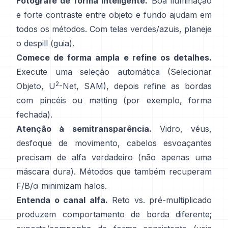
Fotografe de forma inteligente.
Boa iluminação
e forte contraste entre objeto e fundo ajudam em
todos os métodos. Com telas verdes/azuis, planeje
o
despill
(
guia
).
Comece de forma ampla e refine os detalhes.
Execute uma seleção automática (Selecionar
2
Objeto,
U
-Net
,
SAM
), depois refine as bordas
com pincéis ou matting (por exemplo,
forma
fechada
).
Atenção à semitransparência.
Vidro, véus,
desfoque de movimento, cabelos esvoaçantes
precisam de alfa verdadeiro (não apenas uma
máscara dura). Métodos que também recuperam
F/B/α
minimizam halos.
Entenda o canal alfa.
Reto vs. pré-multiplicado
produzem comportamento de borda diferente;