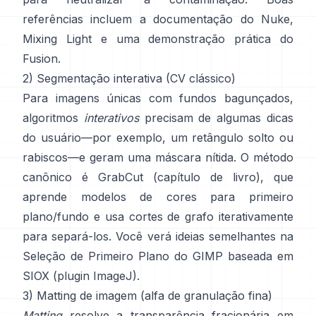
referências incluem
a documentação do Nuke
,
Mixing Light
e uma demonstração prática do
Fusion
.
2) Segmentação interativa (CV clássico)
Para imagens únicas com fundos bagunçados,
algoritmos
interativos
precisam de algumas dicas
do usuário—por exemplo, um retângulo solto ou
rabiscos—e geram uma máscara nítida. O método
canônico é
GrabCut
(
capítulo de livro
), que
aprende modelos de cores para primeiro
plano/fundo e usa cortes de grafo iterativamente
para separá-los. Você verá ideias semelhantes na
Seleção de Primeiro Plano do GIMP
baseada em
SIOX
(
plugin ImageJ
).
3) Matting de imagem (alfa de granulação fina)
Matting
resolve a transparência fracionária em