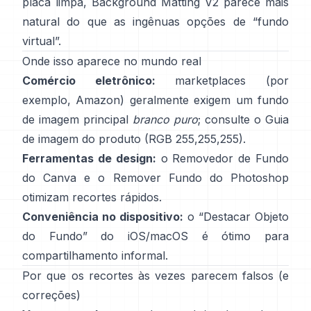
placa limpa,
Background Matting V2
parece mais
natural do que as ingênuas opções de “fundo
virtual”.
Onde isso aparece no mundo real
Comércio eletrônico:
marketplaces (por
exemplo, Amazon) geralmente exigem um fundo
de imagem principal
branco puro
; consulte o
Guia
de imagem do produto
(RGB 255,255,255).
Ferramentas de design:
o
Removedor de Fundo
do Canva e o
Remover Fundo
do Photoshop
otimizam recortes rápidos.
Conveniência no dispositivo:
o “
Destacar Objeto
do Fundo
” do iOS/macOS é ótimo para
compartilhamento informal.
Por que os recortes às vezes parecem falsos (e
correções)