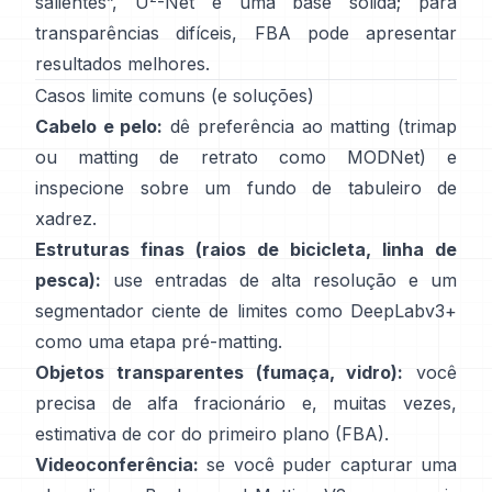
salientes”,
U
-Net
é uma base sólida; para
transparências difíceis,
FBA
pode apresentar
resultados melhores.
Casos limite comuns (e soluções)
Cabelo e pelo:
dê preferência ao matting (trimap
ou matting de retrato como
MODNet
) e
inspecione sobre um fundo de tabuleiro de
xadrez.
Estruturas finas (raios de bicicleta, linha de
pesca):
use entradas de alta resolução e um
segmentador ciente de limites como
DeepLabv3+
como uma etapa pré-matting.
Objetos transparentes (fumaça, vidro):
você
precisa de alfa fracionário e, muitas vezes,
estimativa de cor do primeiro plano
(
FBA
).
Videoconferência:
se você puder capturar uma