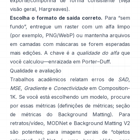
exporte/componha de forma consistente (veja
visão geral
,
Hargreaves
).
Escolha o formato de saída correto.
Para “sem
fundo”, entregue um raster com um alfa limpo
(por exemplo, PNG/WebP) ou mantenha arquivos
em camadas com máscaras se forem esperadas
mais edições. A chave é a
qualidade do alfa
que
você calculou—enraizada em
Porter–Duff
.
Qualidade e avaliação
Trabalhos acadêmicos relatam erros de
SAD
,
MSE
,
Gradiente
e
Conectividade
em
Composition-
1K
. Se você está escolhendo um modelo, procure
por essas métricas
(
definições de métricas
;
seção
de métricas do Background Matting
). Para
retratos/vídeo,
MODNet
e
Background Matting V2
são potentes; para imagens gerais de “objetos
2