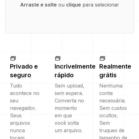
Arraste e solte
ou
clique
para selecionar
Privado e
Incrivelmente
Realmente
seguro
rápido
grátis
Tudo
Sem upload,
Nenhuma
acontece no
sem espera.
conta
seu
Converta no
necessária.
navegador.
momento
Sem custos
Seus
em que
ocultos.
arquivos
você solta
Sem
nunca
um arquivo.
truques de
tocam
tamanho de