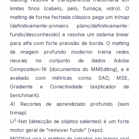
limites finos (cabelo, pelo, fumaça, vidro). O
matting de forma fechada
clássico pega um
trimap
(definitivamente-primeiro plano/definitivamente-
fundo/desconhecido) e resolve um sistema linear
para alfa com forte precisão de borda. O
matting
de imagem profundo
moderno treina redes
neurais no conjunto de dados
Adobe
Composition-1K
(
documentos do MMEditing
), e é
avaliado com métricas como
SAD, MSE,
Gradiente e Conectividade (
explicador de
benchmark
).
4) Recortes de aprendizado profundo (sem
trimap)
2
U
-Net
(detecção de objetos salientes) é um forte
motor geral de “remover fundo”
(
repo
).
MODNet
visa o matting de retratos em tempo real