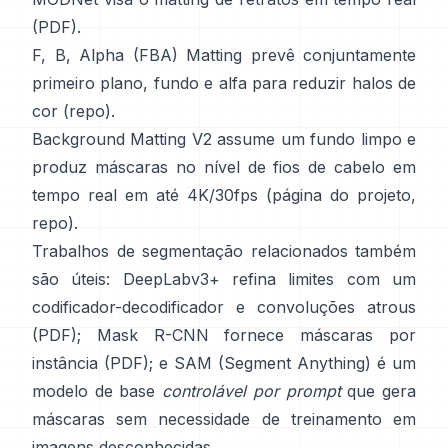
(
PDF
).
F, B, Alpha (FBA) Matting
prevê conjuntamente
primeiro plano, fundo e alfa para reduzir halos de
cor
(
repo
).
Background Matting V2
assume um fundo limpo e
produz máscaras no nível de fios de cabelo em
tempo real em até 4K/30fps
(
página do projeto
,
repo
).
Trabalhos de segmentação relacionados também
são úteis:
DeepLabv3+
refina limites com um
codificador-decodificador e convoluções atrous
(
PDF
);
Mask R-CNN
fornece máscaras por
instância
(
PDF
); e
SAM (Segment Anything)
é um
modelo de base
controlável por prompt
que gera
máscaras sem necessidade de treinamento em
imagens desconhecidas.