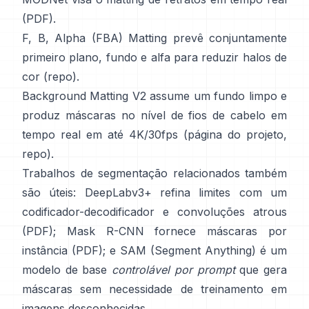
(
PDF
).
F, B, Alpha (FBA) Matting
prevê conjuntamente
primeiro plano, fundo e alfa para reduzir halos de
cor
(
repo
).
Background Matting V2
assume um fundo limpo e
produz máscaras no nível de fios de cabelo em
tempo real em até 4K/30fps
(
página do projeto
,
repo
).
Trabalhos de segmentação relacionados também
são úteis:
DeepLabv3+
refina limites com um
codificador-decodificador e convoluções atrous
(
PDF
);
Mask R-CNN
fornece máscaras por
instância
(
PDF
); e
SAM (Segment Anything)
é um
modelo de base
controlável por prompt
que gera
máscaras sem necessidade de treinamento em
imagens desconhecidas.