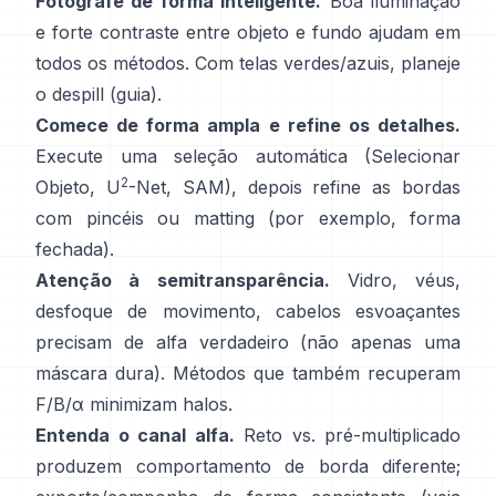
Fotografe de forma inteligente.
Boa iluminação
e forte contraste entre objeto e fundo ajudam em
todos os métodos. Com telas verdes/azuis, planeje
o
despill
(
guia
).
Comece de forma ampla e refine os detalhes.
Execute uma seleção automática (Selecionar
2
Objeto,
U
-Net
,
SAM
), depois refine as bordas
com pincéis ou matting (por exemplo,
forma
fechada
).
Atenção à semitransparência.
Vidro, véus,
desfoque de movimento, cabelos esvoaçantes
precisam de alfa verdadeiro (não apenas uma
máscara dura). Métodos que também recuperam
F/B/α
minimizam halos.
Entenda o canal alfa.
Reto vs. pré-multiplicado
produzem comportamento de borda diferente;