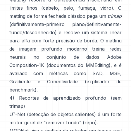
limites finos (cabelo, pelo, fumaça, vidro). O
matting de forma fechada
clássico pega um
trimap
(definitivamente-primeiro plano/definitivamente-
fundo/desconhecido) e resolve um sistema linear
para alfa com forte precisão de borda. O
matting
de imagem profundo
moderno treina redes
neurais no conjunto de dados
Adobe
Composition-1K
(
documentos do MMEditing
), e é
avaliado com métricas como
SAD, MSE,
Gradiente e Conectividade (
explicador de
benchmark
).
4) Recortes de aprendizado profundo (sem
trimap)
2
U
-Net
(detecção de objetos salientes) é um forte
motor geral de “remover fundo”
(
repo
).
MODNet
visa o matting de retratos em tempo real