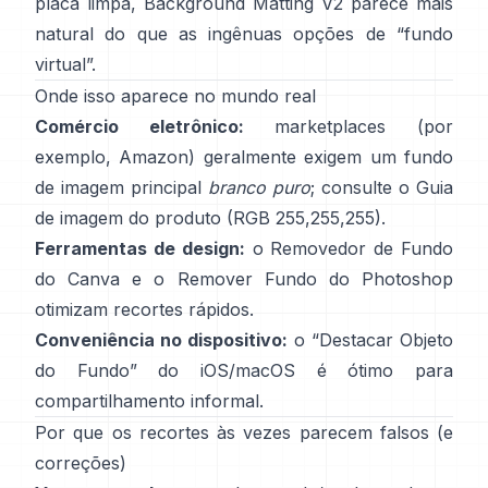
placa limpa,
Background Matting V2
parece mais
natural do que as ingênuas opções de “fundo
virtual”.
Onde isso aparece no mundo real
Comércio eletrônico:
marketplaces (por
exemplo, Amazon) geralmente exigem um fundo
de imagem principal
branco puro
; consulte o
Guia
de imagem do produto
(RGB 255,255,255).
Ferramentas de design:
o
Removedor de Fundo
do Canva e o
Remover Fundo
do Photoshop
otimizam recortes rápidos.
Conveniência no dispositivo:
o “
Destacar Objeto
do Fundo
” do iOS/macOS é ótimo para
compartilhamento informal.
Por que os recortes às vezes parecem falsos (e
correções)