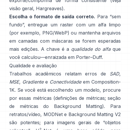
exporte/componha de forma consistente (veja
visão geral
,
Hargreaves
).
Escolha o formato de saída correto.
Para “sem
fundo”, entregue um raster com um alfa limpo
(por exemplo, PNG/WebP) ou mantenha arquivos
em camadas com máscaras se forem esperadas
mais edições. A chave é a
qualidade do alfa
que
você calculou—enraizada em
Porter–Duff
.
Qualidade e avaliação
Trabalhos acadêmicos relatam erros de
SAD
,
MSE
,
Gradiente
e
Conectividade
em
Composition-
1K
. Se você está escolhendo um modelo, procure
por essas métricas
(
definições de métricas
;
seção
de métricas do Background Matting
). Para
retratos/vídeo,
MODNet
e
Background Matting V2
são potentes; para imagens gerais de “objetos
2