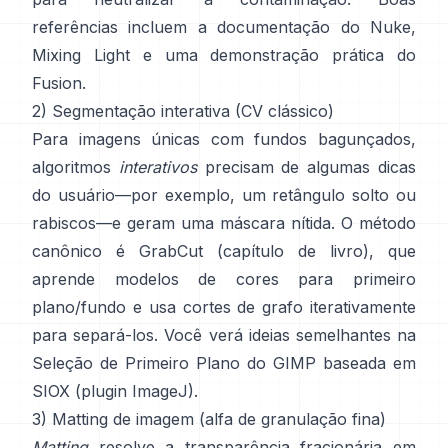
referências incluem
a documentação do Nuke
,
Mixing Light
e uma demonstração prática do
Fusion
.
2) Segmentação interativa (CV clássico)
Para imagens únicas com fundos bagunçados,
algoritmos
interativos
precisam de algumas dicas
do usuário—por exemplo, um retângulo solto ou
rabiscos—e geram uma máscara nítida. O método
canônico é
GrabCut
(
capítulo de livro
), que
aprende modelos de cores para primeiro
plano/fundo e usa cortes de grafo iterativamente
para separá-los. Você verá ideias semelhantes na
Seleção de Primeiro Plano do GIMP
baseada em
SIOX
(
plugin ImageJ
).
3) Matting de imagem (alfa de granulação fina)
Matting
resolve a transparência fracionária em