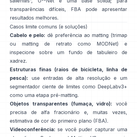
salientes”,
U
-Net
é uma base sólida; para
transparências difíceis,
FBA
pode apresentar
resultados melhores.
Casos limite comuns (e soluções)
Cabelo e pelo:
dê preferência ao matting (trimap
ou matting de retrato como
MODNet
) e
inspecione sobre um fundo de tabuleiro de
xadrez.
Estruturas finas (raios de bicicleta, linha de
pesca):
use entradas de alta resolução e um
segmentador ciente de limites como
DeepLabv3+
como uma etapa pré-matting.
Objetos transparentes (fumaça, vidro):
você
precisa de alfa fracionário e, muitas vezes,
estimativa de cor do primeiro plano
(
FBA
).
Videoconferência:
se você puder capturar uma