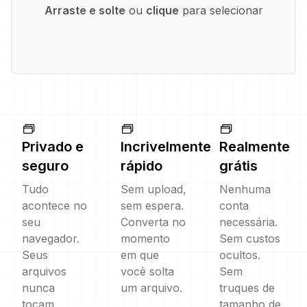
Arraste e solte
ou
clique
para selecionar
Privado e
Incrivelmente
Realmente
seguro
rápido
grátis
Tudo
Sem upload,
Nenhuma
acontece no
sem espera.
conta
seu
Converta no
necessária.
navegador.
momento
Sem custos
Seus
em que
ocultos.
arquivos
você solta
Sem
nunca
um arquivo.
truques de
tocam
tamanho de