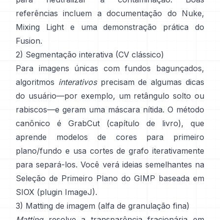
referências incluem
a documentação do Nuke
,
Mixing Light
e uma demonstração prática do
Fusion
.
2) Segmentação interativa (CV clássico)
Para imagens únicas com fundos bagunçados,
algoritmos
interativos
precisam de algumas dicas
do usuário—por exemplo, um retângulo solto ou
rabiscos—e geram uma máscara nítida. O método
canônico é
GrabCut
(
capítulo de livro
), que
aprende modelos de cores para primeiro
plano/fundo e usa cortes de grafo iterativamente
para separá-los. Você verá ideias semelhantes na
Seleção de Primeiro Plano do GIMP
baseada em
SIOX
(
plugin ImageJ
).
3) Matting de imagem (alfa de granulação fina)
Matting
resolve a transparência fracionária em