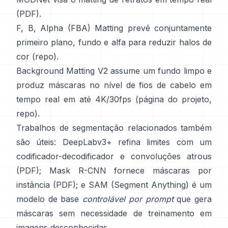
(
PDF
).
F, B, Alpha (FBA) Matting
prevê conjuntamente
primeiro plano, fundo e alfa para reduzir halos de
cor
(
repo
).
Background Matting V2
assume um fundo limpo e
produz máscaras no nível de fios de cabelo em
tempo real em até 4K/30fps
(
página do projeto
,
repo
).
Trabalhos de segmentação relacionados também
são úteis:
DeepLabv3+
refina limites com um
codificador-decodificador e convoluções atrous
(
PDF
);
Mask R-CNN
fornece máscaras por
instância
(
PDF
); e
SAM (Segment Anything)
é um
modelo de base
controlável por prompt
que gera
máscaras sem necessidade de treinamento em
imagens desconhecidas.