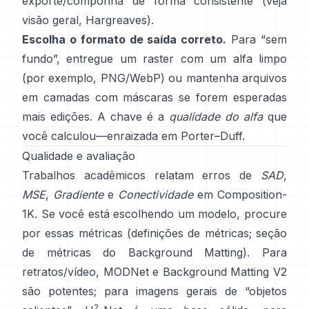
exporte/componha de forma consistente (veja
visão geral
,
Hargreaves
).
Escolha o formato de saída correto.
Para “sem
fundo”, entregue um raster com um alfa limpo
(por exemplo, PNG/WebP) ou mantenha arquivos
em camadas com máscaras se forem esperadas
mais edições. A chave é a
qualidade do alfa
que
você calculou—enraizada em
Porter–Duff
.
Qualidade e avaliação
Trabalhos acadêmicos relatam erros de
SAD
,
MSE
,
Gradiente
e
Conectividade
em
Composition-
1K
. Se você está escolhendo um modelo, procure
por essas métricas
(
definições de métricas
;
seção
de métricas do Background Matting
). Para
retratos/vídeo,
MODNet
e
Background Matting V2
são potentes; para imagens gerais de “objetos
2