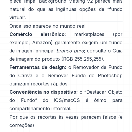
placa limpa,
Background Matting V2
parece mais
natural do que as ingênuas opções de “fundo
virtual”.
Onde isso aparece no mundo real
Comércio eletrônico:
marketplaces (por
exemplo, Amazon) geralmente exigem um fundo
de imagem principal
branco puro
; consulte o
Guia
de imagem do produto
(RGB 255,255,255).
Ferramentas de design:
o
Removedor de Fundo
do Canva e o
Remover Fundo
do Photoshop
otimizam recortes rápidos.
Conveniência no dispositivo:
o “
Destacar Objeto
do Fundo
” do iOS/macOS é ótimo para
compartilhamento informal.
Por que os recortes às vezes parecem falsos (e
correções)