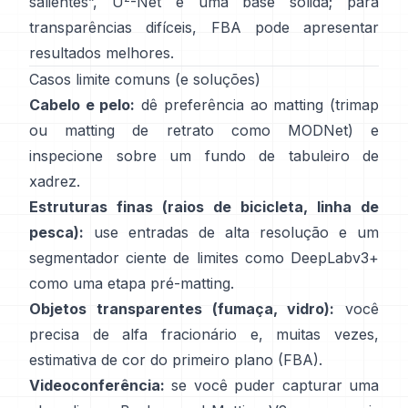
salientes”,
U
-Net
é uma base sólida; para
transparências difíceis,
FBA
pode apresentar
resultados melhores.
Casos limite comuns (e soluções)
Cabelo e pelo:
dê preferência ao matting (trimap
ou matting de retrato como
MODNet
) e
inspecione sobre um fundo de tabuleiro de
xadrez.
Estruturas finas (raios de bicicleta, linha de
pesca):
use entradas de alta resolução e um
segmentador ciente de limites como
DeepLabv3+
como uma etapa pré-matting.
Objetos transparentes (fumaça, vidro):
você
precisa de alfa fracionário e, muitas vezes,
estimativa de cor do primeiro plano
(
FBA
).
Videoconferência:
se você puder capturar uma