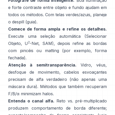
Fotografe de forma inteligente.
Boa iluminação
e forte contraste entre objeto e fundo ajudam em
todos os métodos. Com telas verdes/azuis, planeje
o
despill
(
guia
).
Comece de forma ampla e refine os detalhes.
Execute uma seleção automática (Selecionar
2
Objeto,
U
-Net
,
SAM
), depois refine as bordas
com pincéis ou matting (por exemplo,
forma
fechada
).
Atenção à semitransparência.
Vidro, véus,
desfoque de movimento, cabelos esvoaçantes
precisam de alfa verdadeiro (não apenas uma
máscara dura). Métodos que também recuperam
F/B/α
minimizam halos.
Entenda o canal alfa.
Reto vs. pré-multiplicado
produzem comportamento de borda diferente;