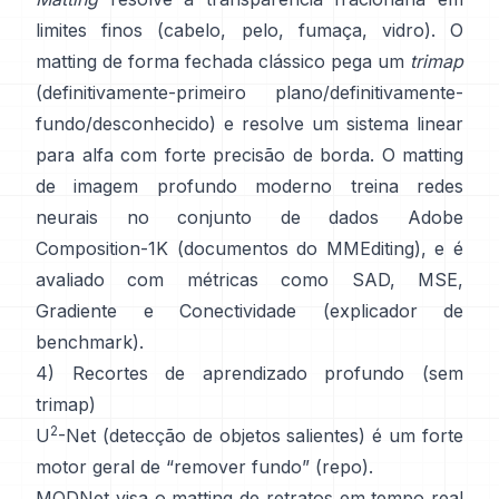
limites finos (cabelo, pelo, fumaça, vidro). O
matting de forma fechada
clássico pega um
trimap
(definitivamente-primeiro plano/definitivamente-
fundo/desconhecido) e resolve um sistema linear
para alfa com forte precisão de borda. O
matting
de imagem profundo
moderno treina redes
neurais no conjunto de dados
Adobe
Composition-1K
(
documentos do MMEditing
), e é
avaliado com métricas como
SAD, MSE,
Gradiente e Conectividade (
explicador de
benchmark
).
4) Recortes de aprendizado profundo (sem
trimap)
2
U
-Net
(detecção de objetos salientes) é um forte
motor geral de “remover fundo”
(
repo
).
MODNet
visa o matting de retratos em tempo real