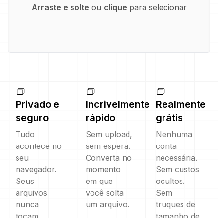
Arraste e solte
ou
clique
para selecionar
Privado e
Incrivelmente
Realmente
seguro
rápido
grátis
Tudo
Sem upload,
Nenhuma
acontece no
sem espera.
conta
seu
Converta no
necessária.
navegador.
momento
Sem custos
Seus
em que
ocultos.
arquivos
você solta
Sem
nunca
um arquivo.
truques de
tocam
tamanho de