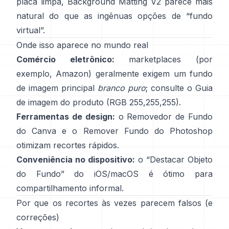
placa limpa,
Background Matting V2
parece mais
natural do que as ingênuas opções de “fundo
virtual”.
Onde isso aparece no mundo real
Comércio eletrônico:
marketplaces (por
exemplo, Amazon) geralmente exigem um fundo
de imagem principal
branco puro
; consulte o
Guia
de imagem do produto
(RGB 255,255,255).
Ferramentas de design:
o
Removedor de Fundo
do Canva e o
Remover Fundo
do Photoshop
otimizam recortes rápidos.
Conveniência no dispositivo:
o “
Destacar Objeto
do Fundo
” do iOS/macOS é ótimo para
compartilhamento informal.
Por que os recortes às vezes parecem falsos (e
correções)