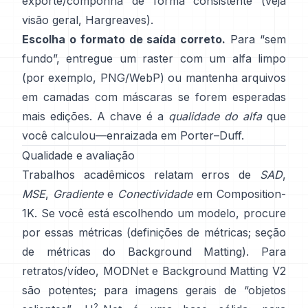
exporte/componha de forma consistente (veja
visão geral
,
Hargreaves
).
Escolha o formato de saída correto.
Para “sem
fundo”, entregue um raster com um alfa limpo
(por exemplo, PNG/WebP) ou mantenha arquivos
em camadas com máscaras se forem esperadas
mais edições. A chave é a
qualidade do alfa
que
você calculou—enraizada em
Porter–Duff
.
Qualidade e avaliação
Trabalhos acadêmicos relatam erros de
SAD
,
MSE
,
Gradiente
e
Conectividade
em
Composition-
1K
. Se você está escolhendo um modelo, procure
por essas métricas
(
definições de métricas
;
seção
de métricas do Background Matting
). Para
retratos/vídeo,
MODNet
e
Background Matting V2
são potentes; para imagens gerais de “objetos
2