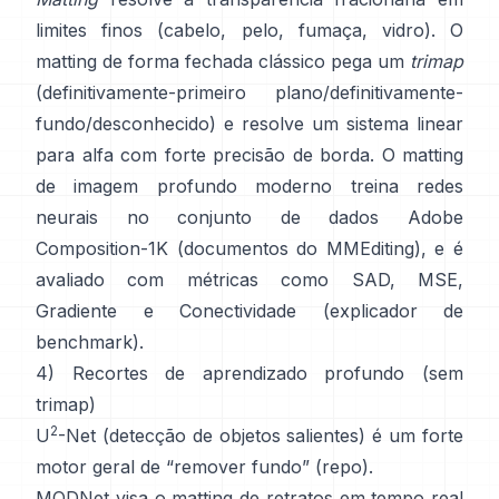
limites finos (cabelo, pelo, fumaça, vidro). O
matting de forma fechada
clássico pega um
trimap
(definitivamente-primeiro plano/definitivamente-
fundo/desconhecido) e resolve um sistema linear
para alfa com forte precisão de borda. O
matting
de imagem profundo
moderno treina redes
neurais no conjunto de dados
Adobe
Composition-1K
(
documentos do MMEditing
), e é
avaliado com métricas como
SAD, MSE,
Gradiente e Conectividade (
explicador de
benchmark
).
4) Recortes de aprendizado profundo (sem
trimap)
2
U
-Net
(detecção de objetos salientes) é um forte
motor geral de “remover fundo”
(
repo
).
MODNet
visa o matting de retratos em tempo real