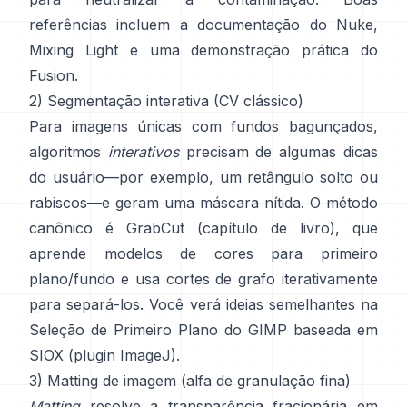
referências incluem
a documentação do Nuke
,
Mixing Light
e uma demonstração prática do
Fusion
.
2) Segmentação interativa (CV clássico)
Para imagens únicas com fundos bagunçados,
algoritmos
interativos
precisam de algumas dicas
do usuário—por exemplo, um retângulo solto ou
rabiscos—e geram uma máscara nítida. O método
canônico é
GrabCut
(
capítulo de livro
), que
aprende modelos de cores para primeiro
plano/fundo e usa cortes de grafo iterativamente
para separá-los. Você verá ideias semelhantes na
Seleção de Primeiro Plano do GIMP
baseada em
SIOX
(
plugin ImageJ
).
3) Matting de imagem (alfa de granulação fina)
Matting
resolve a transparência fracionária em