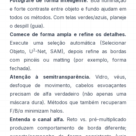
Fotografe de forma inteligente.
Boa iluminação
e forte contraste entre objeto e fundo ajudam em
todos os métodos. Com telas verdes/azuis, planeje
o
despill
(
guia
).
Comece de forma ampla e refine os detalhes.
Execute uma seleção automática (Selecionar
2
Objeto,
U
-Net
,
SAM
), depois refine as bordas
com pincéis ou matting (por exemplo,
forma
fechada
).
Atenção à semitransparência.
Vidro, véus,
desfoque de movimento, cabelos esvoaçantes
precisam de alfa verdadeiro (não apenas uma
máscara dura). Métodos que também recuperam
F/B/α
minimizam halos.
Entenda o canal alfa.
Reto vs. pré-multiplicado
produzem comportamento de borda diferente;