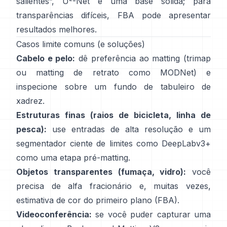
salientes”,
U
-Net
é uma base sólida; para
transparências difíceis,
FBA
pode apresentar
resultados melhores.
Casos limite comuns (e soluções)
Cabelo e pelo:
dê preferência ao matting (trimap
ou matting de retrato como
MODNet
) e
inspecione sobre um fundo de tabuleiro de
xadrez.
Estruturas finas (raios de bicicleta, linha de
pesca):
use entradas de alta resolução e um
segmentador ciente de limites como
DeepLabv3+
como uma etapa pré-matting.
Objetos transparentes (fumaça, vidro):
você
precisa de alfa fracionário e, muitas vezes,
estimativa de cor do primeiro plano
(
FBA
).
Videoconferência:
se você puder capturar uma