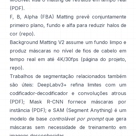
(
PDF
).
F, B, Alpha (FBA) Matting
prevê conjuntamente
primeiro plano, fundo e alfa para reduzir halos de
cor
(
repo
).
Background Matting V2
assume um fundo limpo e
produz máscaras no nível de fios de cabelo em
tempo real em até 4K/30fps
(
página do projeto
,
repo
).
Trabalhos de segmentação relacionados também
são úteis:
DeepLabv3+
refina limites com um
codificador-decodificador e convoluções atrous
(
PDF
);
Mask R-CNN
fornece máscaras por
instância
(
PDF
); e
SAM (Segment Anything)
é um
modelo de base
controlável por prompt
que gera
máscaras sem necessidade de treinamento em
imagens desconhecidas.