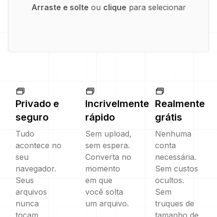
Arraste e solte
ou
clique
para selecionar
Privado e
Incrivelmente
Realmente
seguro
rápido
grátis
Tudo
Sem upload,
Nenhuma
acontece no
sem espera.
conta
seu
Converta no
necessária.
navegador.
momento
Sem custos
Seus
em que
ocultos.
arquivos
você solta
Sem
nunca
um arquivo.
truques de
tocam
tamanho de