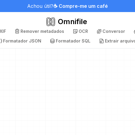
Achou útil?
☕ Compre-me um café
Omnifile
XIF
Remover metadados
OCR
Conversor
Formatador JSON
Formatador SQL
Extrair arquiv