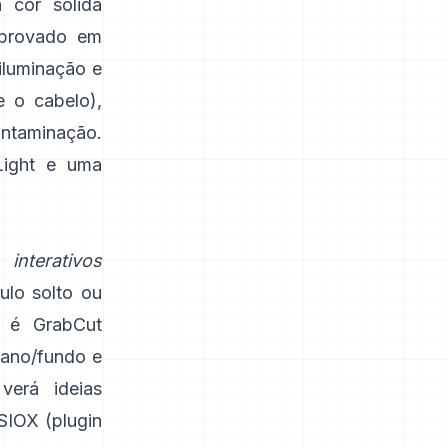
 cor sólida
aprovado em
 iluminação e
e o cabelo),
ontaminação.
ight
e uma
os
interativos
ulo solto ou
 é
GrabCut
lano/fundo e
verá ideias
SIOX
(
plugin