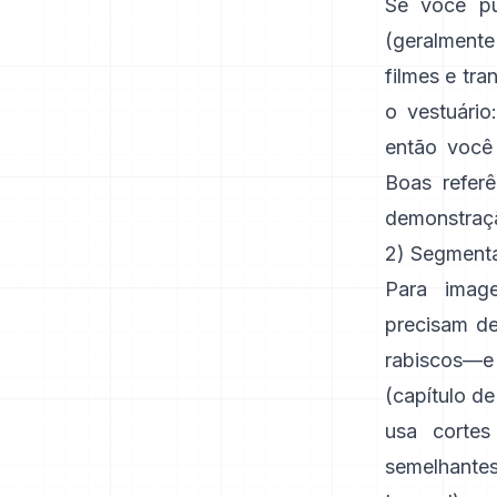
Se você pu
(geralment
filmes e tra
o vestuário
então você
Boas refer
demonstraçã
2) Segmenta
Para imag
precisam de
rabiscos—
(
capítulo de 
usa cortes
semelhante