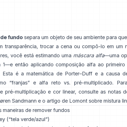
de fundo
separa um objeto de seu ambiente para qu
m transparência, trocar a cena ou compô-lo em um 
res, você está estimando uma
máscara alfa
—uma op
a 1—e então aplicando composição alfa ao primeiro
a. Esta é a matemática de
Porter–Duff
e a causa de
o “franjas” e
alfa reto vs. pré-multiplicado
. Par
e pré-multiplicação e cor linear, consulte
as notas 
øren Sandmann
e
o artigo de Lomont sobre mistura lin
is maneiras de remover fundos
y (“tela verde/azul”)