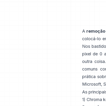
A
remoção 
colocá-lo e
Nos bastido
pixel de 0 
outra cois
comuns com
prática sobr
Microsoft
,
S
As principa
1) Chroma ke