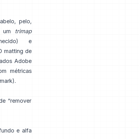
abelo, pelo,
ga um
trimap
onhecido) e
O
matting de
 dados
Adobe
om métricas
hmark
).
 de “remover
fundo e alfa