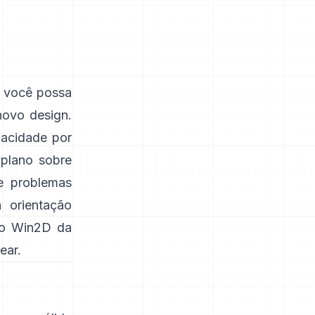
e você possa
novo design.
acidade por
 plano sobre
 problemas
a orientação
do Win2D da
ear
.