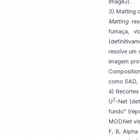
ImageJ
).
3) Matting 
Matting
reso
fumaça, vi
(definitiv
resolve um s
imagem pro
Compositio
como
SAD, 
4) Recortes
2
U
-Net
(det
fundo”
(
rep
MODNet
vis
F, B, Alpha