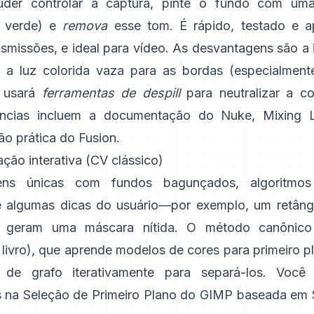
der controlar a captura, pinte o fundo com uma
e verde) e
remova
esse tom. É rápido, testado e 
nsmissões, e ideal para vídeo. As desvantagens são a
: a luz colorida vaza para as bordas (especialment
 usará
ferramentas de despill
para neutralizar a c
ências incluem
a documentação do Nuke
,
Mixing L
o prática do
Fusion
.
ção interativa (CV clássico)
ens únicas com fundos bagunçados, algoritm
 algumas dicas do usuário—por exemplo, um retâng
e geram uma máscara nítida. O método canônico
livro
), que aprende modelos de cores para primeiro p
 de grafo iterativamente para separá-los. Você 
s na
Seleção de Primeiro Plano do GIMP
baseada em