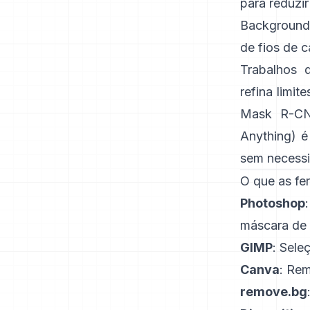
para reduzir
Background
de fios de 
Trabalhos 
refina limi
Mask R-C
Anything)
é
sem necessi
O que as fe
Photoshop
máscara de 
GIMP
:
Seleç
Canva
:
Rem
remove.bg