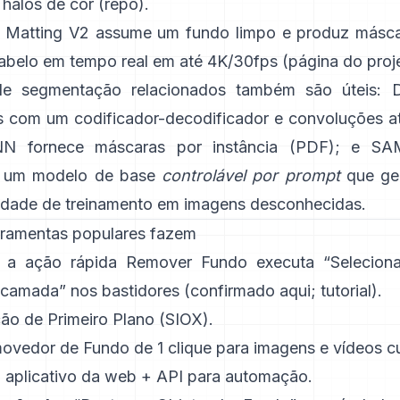
 halos de cor
(
repo
).
 Matting V2
assume um fundo limpo e produz máscar
cabelo em tempo real em até 4K/30fps
(
página do proj
de segmentação relacionados também são úteis:
tes com um codificador-decodificador e convoluções a
NN
fornece máscaras por instância
(
PDF
); e
SA
 um
modelo de base
controlável por prompt
que ge
dade de treinamento em imagens desconhecidas.
rramentas populares fazem
: a ação rápida
Remover Fundo
executa “Selecion
camada” nos bastidores
(
confirmado aqui
;
tutorial
).
ão de Primeiro Plano
(SIOX).
ovedor de Fundo
de 1 clique para imagens e vídeos cu
: aplicativo da web +
API
para automação.