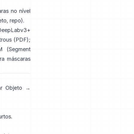
as no nível
eto
,
repo
).
DeepLabv3+
trous
(
PDF
);
M (Segment
ra máscaras
ar Objeto →
rtos.