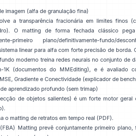
de imagem (alfa de granulação fina)
lve a transparência fracionária em limites finos (c
dro). O
matting de forma fechada
clássico pe
amente-primeiro plano/definitivamente-fundo/desc
istema linear para alfa com forte precisão de borda. 
fundo
moderno treina redes neurais no conjunto de
n-1K
(
documentos do MMEditing
), e é avaliado c
MSE, Gradiente e Conectividade (
explicador de benc
 de aprendizado profundo (sem trimap)
ecção de objetos salientes) é um forte motor geral
o
).
a o matting de retratos em tempo real (
PDF
).
 (FBA) Matting
prevê conjuntamente primeiro plano, 