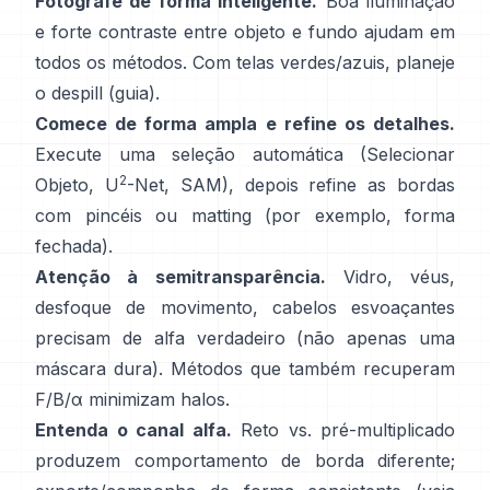
Fotografe de forma inteligente.
Boa iluminação
e forte contraste entre objeto e fundo ajudam em
todos os métodos. Com telas verdes/azuis, planeje
o
despill
(
guia
).
Comece de forma ampla e refine os detalhes.
Execute uma seleção automática (Selecionar
2
Objeto,
U
-Net
,
SAM
), depois refine as bordas
com pincéis ou matting (por exemplo,
forma
fechada
).
Atenção à semitransparência.
Vidro, véus,
desfoque de movimento, cabelos esvoaçantes
precisam de alfa verdadeiro (não apenas uma
máscara dura). Métodos que também recuperam
F/B/α
minimizam halos.
Entenda o canal alfa.
Reto vs. pré-multiplicado
produzem comportamento de borda diferente;