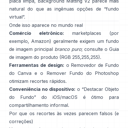
placa limpa,
Background Matting V2
parece mais
natural do que as ingênuas opções de “fundo
virtual”.
Onde isso aparece no mundo real
Comércio eletrônico:
marketplaces (por
exemplo, Amazon) geralmente exigem um fundo
de imagem principal
branco puro
; consulte o
Guia
de imagem do produto
(RGB 255,255,255).
Ferramentas de design:
o
Removedor de Fundo
do Canva e o
Remover Fundo
do Photoshop
otimizam recortes rápidos.
Conveniência no dispositivo:
o “
Destacar Objeto
do Fundo
” do iOS/macOS é ótimo para
compartilhamento informal.
Por que os recortes às vezes parecem falsos (e
correções)