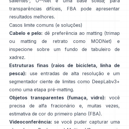
salientes”,
U
-Net
é uma base sólida; para
transparências difíceis,
FBA
pode apresentar
resultados melhores.
Casos limite comuns (e soluções)
Cabelo e pelo:
dê preferência ao matting (trimap
ou matting de retrato como
MODNet
) e
inspecione sobre um fundo de tabuleiro de
xadrez.
Estruturas finas (raios de bicicleta, linha de
pesca):
use entradas de alta resolução e um
segmentador ciente de limites como
DeepLabv3+
como uma etapa pré-matting.
Objetos transparentes (fumaça, vidro):
você
precisa de alfa fracionário e, muitas vezes,
estimativa de cor do primeiro plano
(
FBA
).
Videoconferência:
se você puder capturar uma