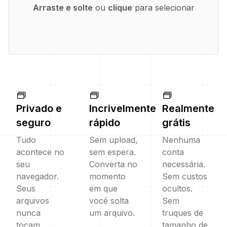
Arraste e solte
ou
clique
para selecionar
Privado e
Incrivelmente
Realmente
seguro
rápido
grátis
Tudo
Sem upload,
Nenhuma
acontece no
sem espera.
conta
seu
Converta no
necessária.
navegador.
momento
Sem custos
Seus
em que
ocultos.
arquivos
você solta
Sem
nunca
um arquivo.
truques de
tocam
tamanho de