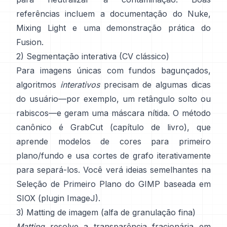
referências incluem
a documentação do Nuke
,
Mixing Light
e uma demonstração prática do
Fusion
.
2) Segmentação interativa (CV clássico)
Para imagens únicas com fundos bagunçados,
algoritmos
interativos
precisam de algumas dicas
do usuário—por exemplo, um retângulo solto ou
rabiscos—e geram uma máscara nítida. O método
canônico é
GrabCut
(
capítulo de livro
), que
aprende modelos de cores para primeiro
plano/fundo e usa cortes de grafo iterativamente
para separá-los. Você verá ideias semelhantes na
Seleção de Primeiro Plano do GIMP
baseada em
SIOX
(
plugin ImageJ
).
3) Matting de imagem (alfa de granulação fina)
Matting
resolve a transparência fracionária em