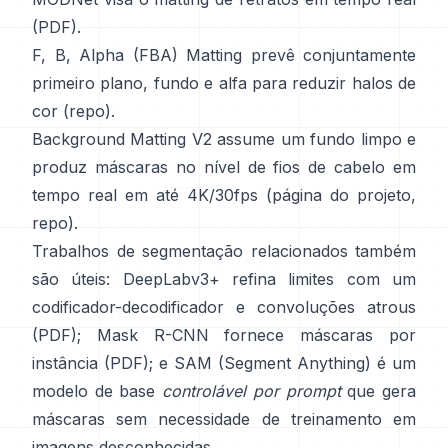
(
PDF
).
F, B, Alpha (FBA) Matting
prevê conjuntamente
primeiro plano, fundo e alfa para reduzir halos de
cor
(
repo
).
Background Matting V2
assume um fundo limpo e
produz máscaras no nível de fios de cabelo em
tempo real em até 4K/30fps
(
página do projeto
,
repo
).
Trabalhos de segmentação relacionados também
são úteis:
DeepLabv3+
refina limites com um
codificador-decodificador e convoluções atrous
(
PDF
);
Mask R-CNN
fornece máscaras por
instância
(
PDF
); e
SAM (Segment Anything)
é um
modelo de base
controlável por prompt
que gera
máscaras sem necessidade de treinamento em
imagens desconhecidas.