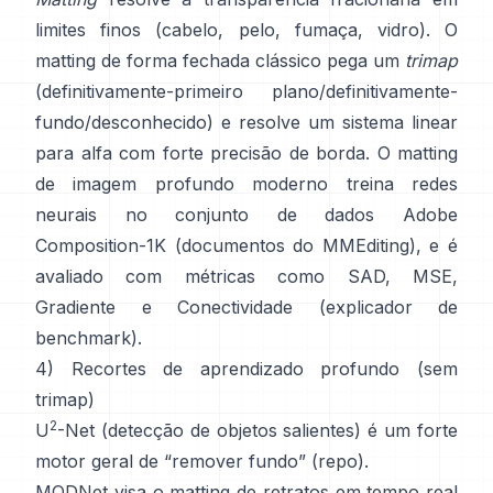
limites finos (cabelo, pelo, fumaça, vidro). O
matting de forma fechada
clássico pega um
trimap
(definitivamente-primeiro plano/definitivamente-
fundo/desconhecido) e resolve um sistema linear
para alfa com forte precisão de borda. O
matting
de imagem profundo
moderno treina redes
neurais no conjunto de dados
Adobe
Composition-1K
(
documentos do MMEditing
), e é
avaliado com métricas como
SAD, MSE,
Gradiente e Conectividade (
explicador de
benchmark
).
4) Recortes de aprendizado profundo (sem
trimap)
2
U
-Net
(detecção de objetos salientes) é um forte
motor geral de “remover fundo”
(
repo
).
MODNet
visa o matting de retratos em tempo real