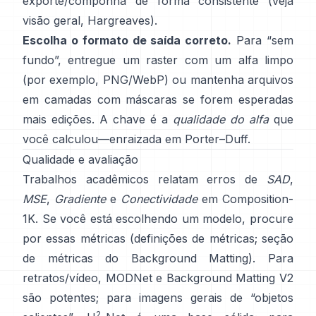
exporte/componha de forma consistente (veja
visão geral
,
Hargreaves
).
Escolha o formato de saída correto.
Para “sem
fundo”, entregue um raster com um alfa limpo
(por exemplo, PNG/WebP) ou mantenha arquivos
em camadas com máscaras se forem esperadas
mais edições. A chave é a
qualidade do alfa
que
você calculou—enraizada em
Porter–Duff
.
Qualidade e avaliação
Trabalhos acadêmicos relatam erros de
SAD
,
MSE
,
Gradiente
e
Conectividade
em
Composition-
1K
. Se você está escolhendo um modelo, procure
por essas métricas
(
definições de métricas
;
seção
de métricas do Background Matting
). Para
retratos/vídeo,
MODNet
e
Background Matting V2
são potentes; para imagens gerais de “objetos
2