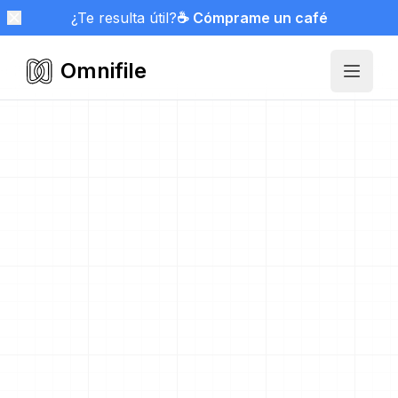
¿Te resulta útil?
☕ Cómprame un café
Omnifile