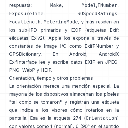
respuesta:
,
,
,
Make
Model
FNumber
,
,
ExposureTime
ISOSpeedRatings
,
, y más residen en
FocalLength
MeteringMode
los sub-IFD primarios y EXIF (
etiquetas Exif
;
etiquetas Exiv2
). Apple los expone a través de
constantes de Image I/O como
ExifFNumber
y
GPSDictionary
. En Android,
AndroidX
ExifInterface
lee y escribe datos EXIF en JPEG,
PNG, WebP y HEIF.
Orientación, tiempo y otros problemas
La orientación merece una mención especial. La
mayoría de los dispositivos almacenan los píxeles
"tal como se tomaron" y registran una etiqueta
que indica a los visores cómo rotarlos en la
pantalla. Esa es la etiqueta 274 (
)
Orientation
con valores como 1 (normal), 6 (90° en el sentido