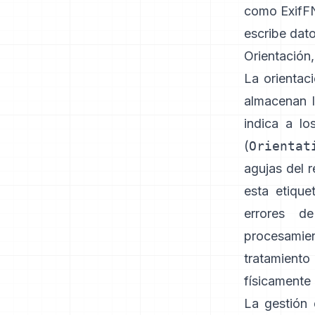
como
Exif
escribe dat
Orientación
La orientac
almacenan l
indica a lo
(
Orientat
agujas del r
esta etique
errores d
procesamie
tratamient
físicamente 
La gestión 