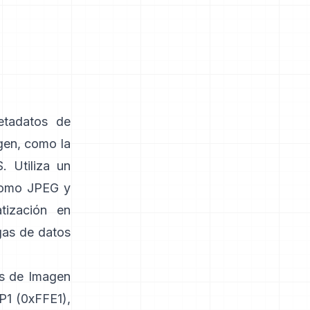
etadatos de
gen, como la
. Utiliza un
como
JPEG
y
tización en
gas de datos
vos de Imagen
P1 (0xFFE1),