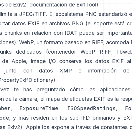
s de Exiv2
;
documentación de ExifTool
).
limita a JPEG/TIFF. El ecosistema PNG estandarizó 
ortar datos EXIF en archivos PNG (el soporte está cr
s chunks en relación con IDAT puede ser important
iones). WebP, un formato basado en RIFF, acomoda
unks dedicados (
contenedor WebP RIFF
;
libwe
s de Apple,
Image I/O
conserva los datos EXIF al 
, junto con datos XMP e información del 
opertyExifDictionary
).
vez te has preguntado cómo las aplicaciones 
ón de la cámara, el mapa de etiquetas EXIF es la res
mber
,
ExposureTime
,
ISOSpeedRatings
,
Fo
ode
, y más residen en los sub-IFD primarios y EXI
tas Exiv2
). Apple los expone a través de constantes 