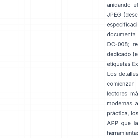
anidando e
JPEG (
desc
especificaci
documenta el
DC-008
;
r
dedicado (e
etiquetas Ex
Los detalle
comienzan 
lectores má
modernas a
práctica, l
APP que la 
herramienta