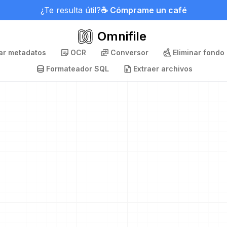
¿Te resulta útil?
☕ Cómprame un café
Omnifile
nar metadatos
OCR
Conversor
Eliminar fondo
Formateador SQL
Extraer archivos