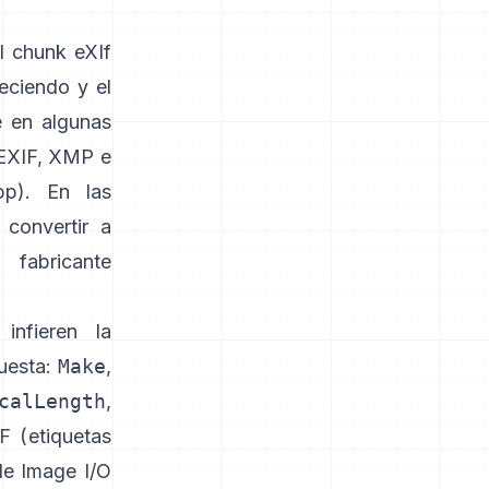
el
chunk eXIf
eciendo y el
e en algunas
 EXIF, XMP e
bp
). En las
convertir a
fabricante
infieren la
puesta:
Make
,
calLength
,
F (
etiquetas
de Image I/O