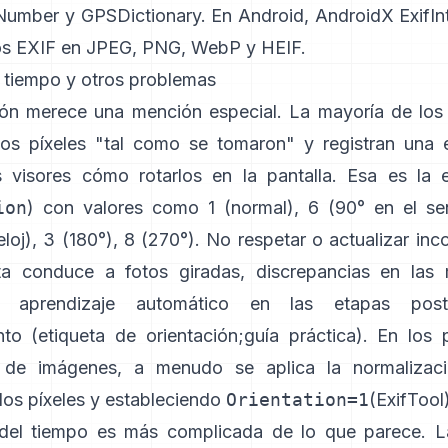
FNumber
y
GPSDictionary
. En Android,
AndroidX ExifIn
os EXIF en JPEG, PNG, WebP y HEIF.
, tiempo y otros problemas
ión merece una mención especial. La mayoría de los 
os píxeles "tal como se tomaron" y registran una 
s visores cómo rotarlos en la pantalla. Esa es la 
ion
) con valores como 1 (normal), 6 (90° en el se
eloj), 3 (180°), 8 (270°). No respetar o actualizar in
ta conduce a fotos giradas, discrepancias en las 
e aprendizaje automático en las etapas poste
nto (
etiqueta de orientación
;
guía práctica
). En los 
o de imágenes, a menudo se aplica la normalizaci
los píxeles y estableciendo
Orientation=1
(
ExifTool
del tiempo es más complicada de lo que parece. L