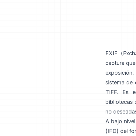
EXIF
(Excha
captura que
exposición,
sistema de 
TIFF
. Es e
bibliotecas
no deseadas
A bajo nivel
(IFD) del f