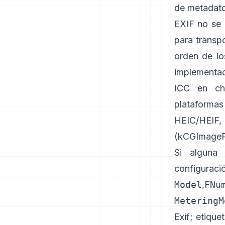
de metadato
EXIF no se 
para transp
orden de lo
implementac
ICC en ch
plataforma
HEIC/HEIF
(
kCGImagePr
Si alguna 
configuraci
Model
,
FNu
MeteringM
Exif
;
etique