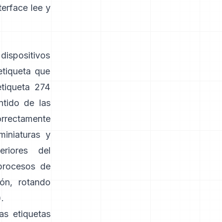
terface
lee y
dispositivos
etiqueta que
etiqueta 274
ntido de las
correctamente
miniaturas y
riores del
procesos de
ón, rotando
).
as etiquetas