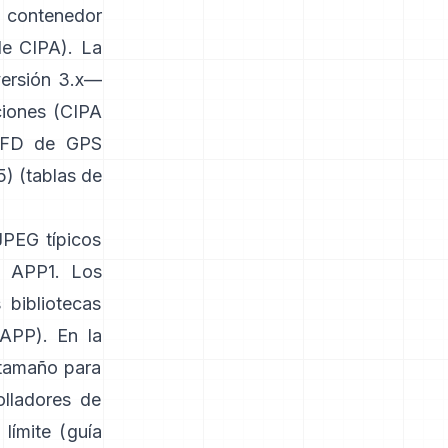
 contenedor
de CIPA
). La
versión 3.x—
ciones (
CIPA
-IFD de GPS
) (
tablas de
JPEG típicos
n APP1. Los
 bibliotecas
 APP
). En la
 tamaño para
olladores de
límite (
guía