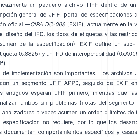
ficazmente un pequeño archivo TIFF dentro de un
ripción general de JFIF
;
portal de especificaciones 
ón oficial —
CIPA DC-008
(EXIF), actualmente en la 
 diseño del IFD, los tipos de etiquetas y las restric
esumen de la especificación
). EXIF define un sub
tiqueta 0x8825) y un IFD de interoperabilidad (0xA005
if
).
s de implementación son importantes. Los archivos 
con un segmento JFIF APP0, seguido de EXIF e
s antiguos esperan JFIF primero, mientras que las
nalizan ambos sin problemas (
notas del segmento
os analizadores a veces asumen un orden o límites de
especificación no requiere, por lo que los desarr
s documentan comportamientos específicos y casos 