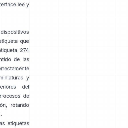
terface
lee y
dispositivos
etiqueta que
etiqueta 274
ntido de las
correctamente
miniaturas y
riores del
procesos de
ón, rotando
).
as etiquetas