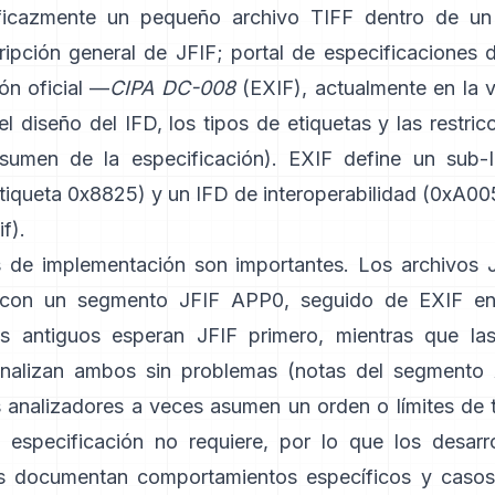
ficazmente un pequeño archivo TIFF dentro de un
ripción general de JFIF
;
portal de especificaciones 
ón oficial —
CIPA DC-008
(EXIF), actualmente en la 
 diseño del IFD, los tipos de etiquetas y las restric
esumen de la especificación
). EXIF define un sub
tiqueta 0x8825) y un IFD de interoperabilidad (0xA005
if
).
s de implementación son importantes. Los archivos 
con un segmento JFIF APP0, seguido de EXIF e
s antiguos esperan JFIF primero, mientras que las
nalizan ambos sin problemas (
notas del segmento
os analizadores a veces asumen un orden o límites de
especificación no requiere, por lo que los desarr
s documentan comportamientos específicos y casos 