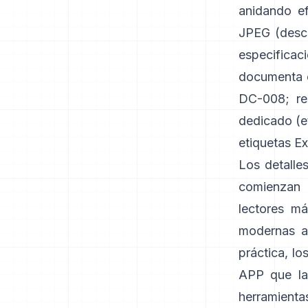
anidando e
JPEG (
desc
especificaci
documenta el
DC-008
;
r
dedicado (e
etiquetas Ex
Los detalle
comienzan 
lectores má
modernas a
práctica, l
APP que la 
herramienta