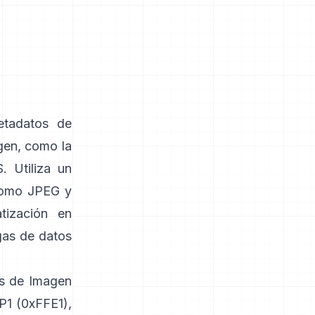
etadatos de
gen, como la
. Utiliza un
como
JPEG
y
tización en
gas de datos
vos de Imagen
P1 (0xFFE1),