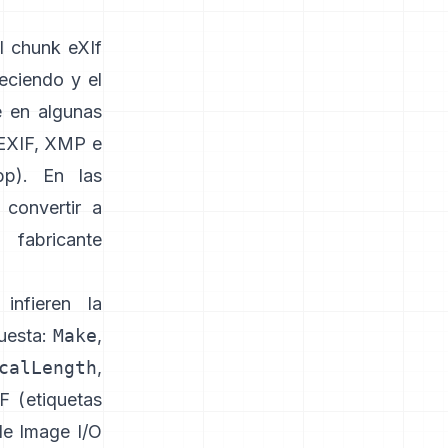
el
chunk eXIf
eciendo y el
e en algunas
 EXIF, XMP e
bp
). En las
convertir a
fabricante
infieren la
puesta:
Make
,
calLength
,
F (
etiquetas
de Image I/O