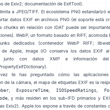
s de Exiv2
;
documentación de ExifTool
).
limita a JPEG/TIFF. El ecosistema PNG estandarizó 
ortar datos EXIF en archivos PNG (el soporte está cr
s chunks en relación con IDAT puede ser important
iones). WebP, un formato basado en RIFF, acomoda
unks dedicados (
contenedor WebP RIFF
;
libwe
s de Apple,
Image I/O
conserva los datos EXIF al 
, junto con datos XMP e información del 
opertyExifDictionary
).
vez te has preguntado cómo las aplicaciones 
ón de la cámara, el mapa de etiquetas EXIF es la res
mber
,
ExposureTime
,
ISOSpeedRatings
,
Fo
ode
, y más residen en los sub-IFD primarios y EXI
tas Exiv2
). Apple los expone a través de constantes 