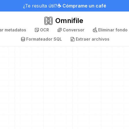
¿Te resulta útil?
☕ Cómprame un café
Omnifile
nar metadatos
OCR
Conversor
Eliminar fondo
Formateador SQL
Extraer archivos