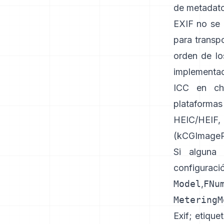
de metadato
EXIF no se 
para transp
orden de lo
implementac
ICC en ch
plataforma
HEIC/HEIF
(
kCGImagePr
Si alguna 
configuraci
Model
,
FNu
MeteringM
Exif
;
etique