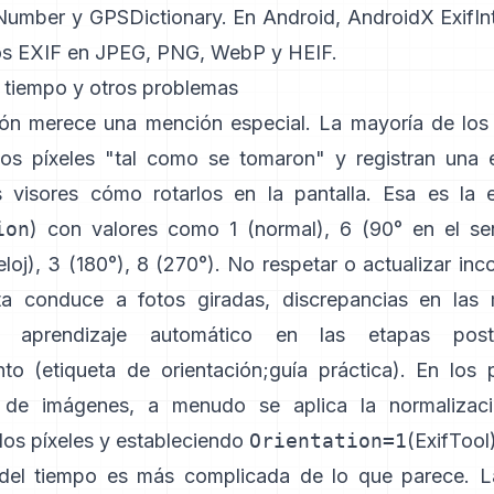
FNumber
y
GPSDictionary
. En Android,
AndroidX ExifIn
os EXIF en JPEG, PNG, WebP y HEIF.
, tiempo y otros problemas
ión merece una mención especial. La mayoría de los 
os píxeles "tal como se tomaron" y registran una 
s visores cómo rotarlos en la pantalla. Esa es la 
ion
) con valores como 1 (normal), 6 (90° en el se
eloj), 3 (180°), 8 (270°). No respetar o actualizar in
ta conduce a fotos giradas, discrepancias en las 
e aprendizaje automático en las etapas poste
nto (
etiqueta de orientación
;
guía práctica
). En los 
o de imágenes, a menudo se aplica la normalizaci
los píxeles y estableciendo
Orientation=1
(
ExifTool
del tiempo es más complicada de lo que parece. L