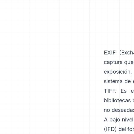
EXIF
(Excha
captura que
exposición,
sistema de 
TIFF
. Es e
bibliotecas
no deseadas
A bajo nivel
(IFD) del f