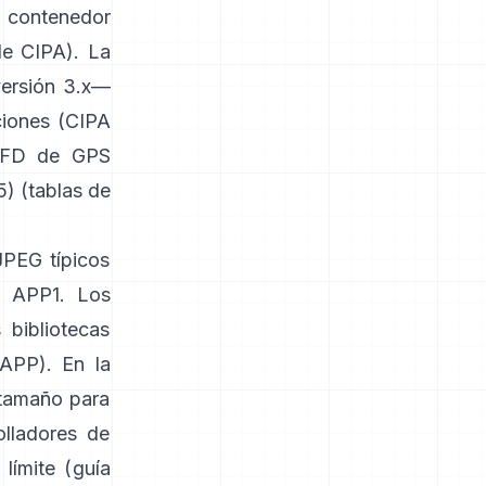
 contenedor
de CIPA
). La
versión 3.x—
ciones (
CIPA
-IFD de GPS
) (
tablas de
JPEG típicos
n APP1. Los
 bibliotecas
 APP
). En la
 tamaño para
olladores de
límite (
guía