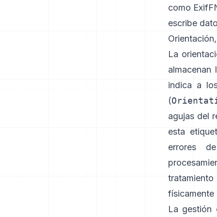
como
Exif
escribe dat
Orientación
La orientac
almacenan l
indica a lo
(
Orientat
agujas del r
esta etique
errores d
procesamie
tratamient
físicamente 
La gestión 