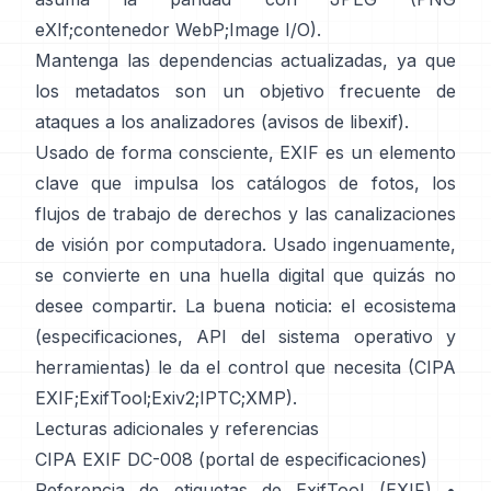
eXIf
;
contenedor WebP
;
Image I/O
).
Mantenga las dependencias actualizadas, ya que
los metadatos son un objetivo frecuente de
ataques a los analizadores (
avisos de libexif
).
Usado de forma consciente, EXIF es un elemento
clave que impulsa los catálogos de fotos, los
flujos de trabajo de derechos y las canalizaciones
de visión por computadora. Usado ingenuamente,
se convierte en una huella digital que quizás no
desee compartir. La buena noticia: el ecosistema
(especificaciones, API del sistema operativo y
herramientas) le da el control que necesita (
CIPA
EXIF
;
ExifTool
;
Exiv2
;
IPTC
;
XMP
).
Lecturas adicionales y referencias
CIPA EXIF DC-008 (portal de especificaciones)
Referencia de etiquetas de ExifTool (EXIF)
•