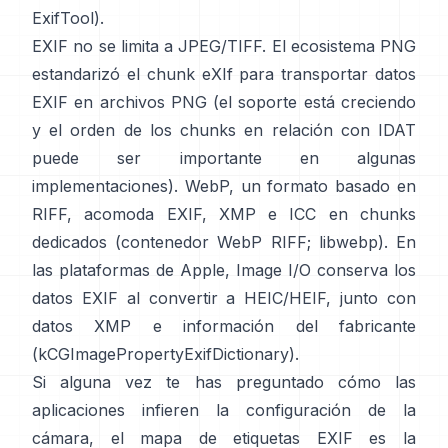
ExifTool
).
EXIF no se limita a JPEG/TIFF. El ecosistema PNG
estandarizó el
chunk eXIf
para transportar datos
EXIF en archivos PNG (el soporte está creciendo
y el orden de los chunks en relación con IDAT
puede ser importante en algunas
implementaciones). WebP, un formato basado en
RIFF, acomoda EXIF, XMP e ICC en chunks
dedicados (
contenedor WebP RIFF
;
libwebp
). En
las plataformas de Apple,
Image I/O
conserva los
datos EXIF al convertir a HEIC/HEIF, junto con
datos XMP e información del fabricante
(
kCGImagePropertyExifDictionary
).
Si alguna vez te has preguntado cómo las
aplicaciones infieren la configuración de la
cámara, el mapa de etiquetas EXIF es la