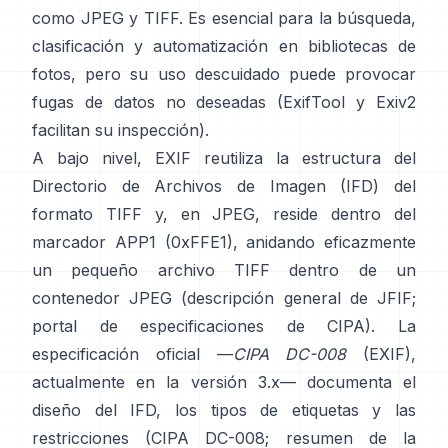
como
JPEG
y
TIFF
. Es esencial para la búsqueda,
clasificación y automatización en bibliotecas de
fotos, pero su uso descuidado puede provocar
fugas de datos no deseadas (
ExifTool
y
Exiv2
facilitan su inspección).
A bajo nivel, EXIF reutiliza la estructura del
Directorio de Archivos de Imagen (IFD) del
formato TIFF y, en JPEG, reside dentro del
marcador APP1 (0xFFE1), anidando eficazmente
un pequeño archivo TIFF dentro de un
contenedor JPEG (
descripción general de JFIF
;
portal de especificaciones de CIPA
). La
especificación oficial —
CIPA DC-008
(EXIF),
actualmente en la versión 3.x— documenta el
diseño del IFD, los tipos de etiquetas y las
restricciones (
CIPA DC-008
;
resumen de la