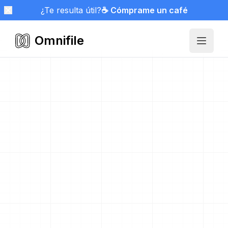
¿Te resulta útil?
☕ Cómprame un café
Omnifile