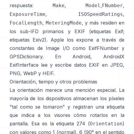
respuesta:
,
,
,
Make
Model
FNumber
,
,
ExposureTime
ISOSpeedRatings
,
, y más residen en
FocalLength
MeteringMode
los sub-IFD primarios y EXIF (
etiquetas Exif
;
etiquetas Exiv2
). Apple los expone a través de
constantes de Image I/O como
ExifFNumber
y
GPSDictionary
. En Android,
AndroidX
ExifInterface
lee y escribe datos EXIF en JPEG,
PNG, WebP y HEIF.
Orientación, tiempo y otros problemas
La orientación merece una mención especial. La
mayoría de los dispositivos almacenan los píxeles
"tal como se tomaron" y registran una etiqueta
que indica a los visores cómo rotarlos en la
pantalla. Esa es la etiqueta 274 (
)
Orientation
con valores como 1 (normal), 6 (90° en el sentido