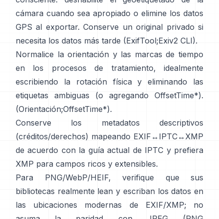
cámara cuando sea apropiado o elimine los datos
GPS al exportar. Conserve un original privado si
necesita los datos más tarde (
ExifTool
;
Exiv2 CLI
).
Normalice la orientación y las marcas de tiempo
en los procesos de tratamiento, idealmente
escribiendo la rotación física y eliminando las
etiquetas ambiguas (o agregando OffsetTime*).
(
Orientación
;
OffsetTime*
).
Conserve los metadatos descriptivos
(créditos/derechos) mapeando EXIF↔IPTC↔XMP
de acuerdo con la
guía actual de IPTC
y prefiera
XMP
para campos ricos y extensibles.
Para PNG/WebP/HEIF, verifique que sus
bibliotecas realmente lean y escriban los datos en
las ubicaciones modernas de EXIF/XMP; no
asuma la paridad con JPEG (
PNG