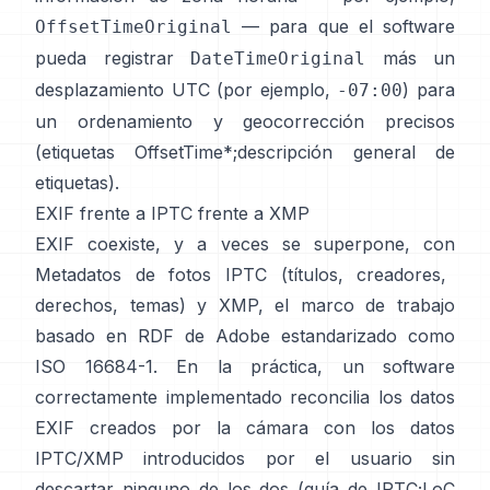
— para que el software
OffsetTimeOriginal
pueda registrar
más un
DateTimeOriginal
desplazamiento UTC (por ejemplo,
) para
-07:00
un ordenamiento y geocorrección precisos
(
etiquetas OffsetTime*
;
descripción general de
etiquetas
).
EXIF frente a IPTC frente a XMP
EXIF coexiste, y a veces se superpone, con
Metadatos de fotos IPTC
(títulos, creadores,
derechos, temas) y
XMP
, el marco de trabajo
basado en RDF de Adobe estandarizado como
ISO 16684-1. En la práctica, un software
correctamente implementado reconcilia los datos
EXIF creados por la cámara con los datos
IPTC/XMP introducidos por el usuario sin
descartar ninguno de los dos (
guía de IPTC
;
LoC