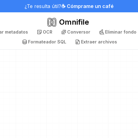
¿Te resulta útil?
☕ Cómprame un café
Omnifile
nar metadatos
OCR
Conversor
Eliminar fondo
Formateador SQL
Extraer archivos