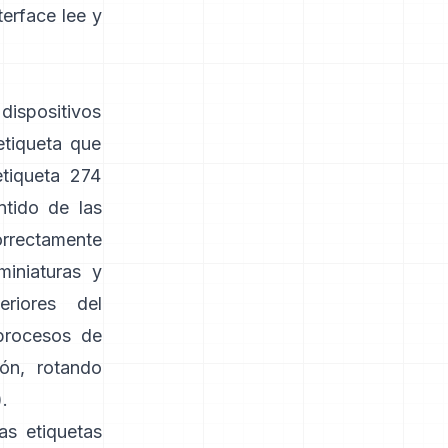
terface
lee y
dispositivos
etiqueta que
etiqueta 274
ntido de las
correctamente
miniaturas y
riores del
procesos de
ón, rotando
).
as etiquetas