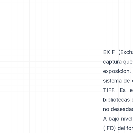
EXIF
(Excha
captura que
exposición,
sistema de 
TIFF
. Es e
bibliotecas
no deseadas
A bajo nivel
(IFD) del f