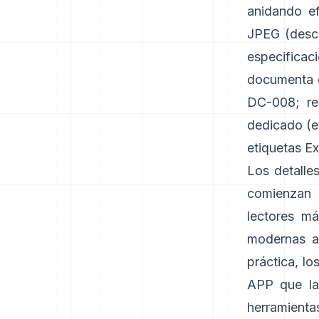
anidando e
JPEG (
desc
especificaci
documenta el
DC-008
;
r
dedicado (e
etiquetas Ex
Los detalle
comienzan 
lectores má
modernas a
práctica, l
APP que la 
herramienta