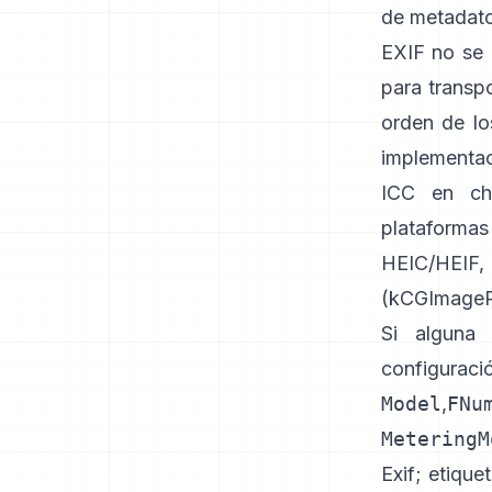
de metadato
EXIF no se 
para transp
orden de lo
implementac
ICC en ch
plataforma
HEIC/HEIF
(
kCGImagePr
Si alguna 
configuraci
Model
,
FNu
MeteringM
Exif
;
etique