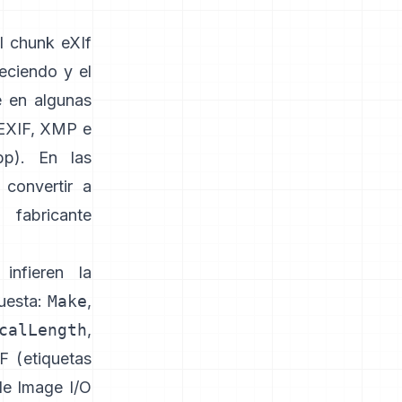
el
chunk eXIf
eciendo y el
e en algunas
 EXIF, XMP e
bp
). En las
convertir a
fabricante
infieren la
puesta:
Make
,
calLength
,
F (
etiquetas
de Image I/O