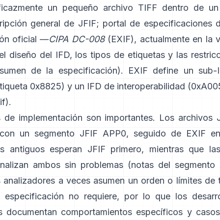
ficazmente un pequeño archivo TIFF dentro de un
ripción general de JFIF
;
portal de especificaciones 
ón oficial —
CIPA DC-008
(EXIF), actualmente en la 
 diseño del IFD, los tipos de etiquetas y las restric
esumen de la especificación
). EXIF define un sub
tiqueta 0x8825) y un IFD de interoperabilidad (0xA005
if
).
s de implementación son importantes. Los archivos 
con un segmento JFIF APP0, seguido de EXIF e
s antiguos esperan JFIF primero, mientras que las
nalizan ambos sin problemas (
notas del segmento
os analizadores a veces asumen un orden o límites de
especificación no requiere, por lo que los desarr
s documentan comportamientos específicos y casos 