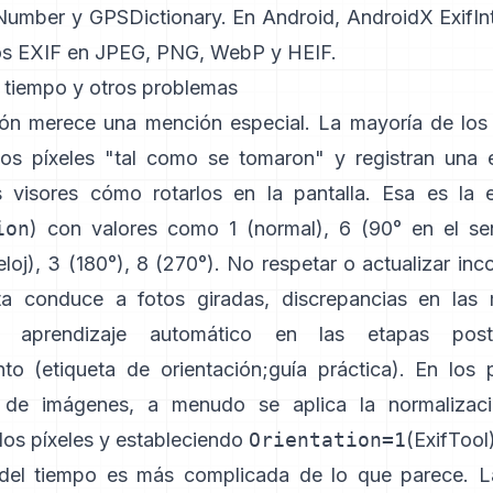
FNumber
y
GPSDictionary
. En Android,
AndroidX ExifIn
os EXIF en JPEG, PNG, WebP y HEIF.
, tiempo y otros problemas
ión merece una mención especial. La mayoría de los 
os píxeles "tal como se tomaron" y registran una 
s visores cómo rotarlos en la pantalla. Esa es la 
ion
) con valores como 1 (normal), 6 (90° en el se
eloj), 3 (180°), 8 (270°). No respetar o actualizar in
ta conduce a fotos giradas, discrepancias en las 
e aprendizaje automático en las etapas poste
nto (
etiqueta de orientación
;
guía práctica
). En los 
o de imágenes, a menudo se aplica la normalizaci
los píxeles y estableciendo
Orientation=1
(
ExifTool
del tiempo es más complicada de lo que parece. L