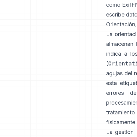
como
Exif
escribe dat
Orientación
La orientac
almacenan l
indica a lo
(
Orientat
agujas del r
esta etique
errores d
procesamie
tratamient
físicamente 
La gestión 