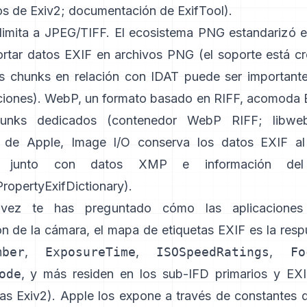
s de Exiv2
;
documentación de ExifTool
).
limita a JPEG/TIFF. El ecosistema PNG estandarizó 
ortar datos EXIF en archivos PNG (el soporte está cr
s chunks en relación con IDAT puede ser important
iones). WebP, un formato basado en RIFF, acomoda
unks dedicados (
contenedor WebP RIFF
;
libwe
s de Apple,
Image I/O
conserva los datos EXIF al 
, junto con datos XMP e información del 
opertyExifDictionary
).
vez te has preguntado cómo las aplicaciones 
ón de la cámara, el mapa de etiquetas EXIF es la res
mber
,
ExposureTime
,
ISOSpeedRatings
,
Fo
ode
, y más residen en los sub-IFD primarios y EXI
tas Exiv2
). Apple los expone a través de constantes 