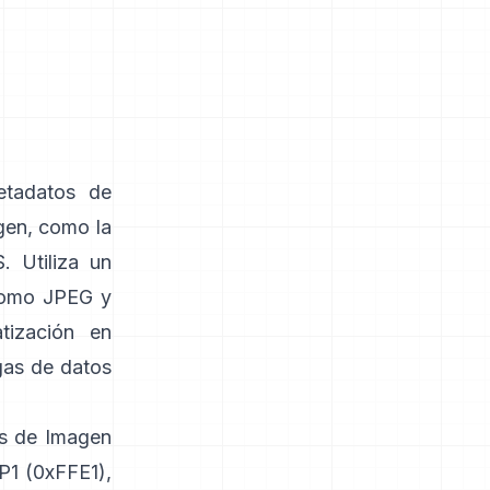
etadatos de
gen, como la
. Utiliza un
como
JPEG
y
tización en
gas de datos
vos de Imagen
P1 (0xFFE1),