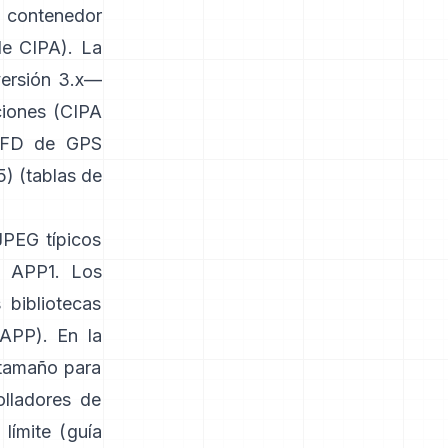
 contenedor
de CIPA
). La
versión 3.x—
ciones (
CIPA
-IFD de GPS
) (
tablas de
JPEG típicos
n APP1. Los
 bibliotecas
 APP
). En la
 tamaño para
olladores de
límite (
guía