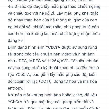
4:2:0 (sắc độ được lấy mẫu phụ theo chiều ngang
và chiều dọc với hệ số 2). Lấy mẫu phụ khai thác
độ nhạy thấp hơn của hệ thống thị giác của con
người đối với chi tiết màu sắc, cho phép tỷ lệ nén
cao hơn mà không làm mất chất lượng nhận thức
đáng kể.
Định dạng hình ảnh YCbCrA được sử dụng rộng
rãi trong các tiêu chuẩn nén video và hình ảnh
như JPEG, MPEG và H.264/AVC. Các tiêu chuẩn
này sử dụng nhiều kỹ thuật khác nhau để nén dữ
liệu YCbCrA, bao gồm lấy mẫu phụ sắc độ, biến
đổi cosin rời rạc (DCT), lượng tử hóa và mã hóa
entropy.
Khi nén một khung hình ảnh hoặc video, dữ liệu
YCbCrA trải qua một loạt các phép biến đổi và
bước nén. Đầu tiên, hình ảnh được chuyển đổi từ