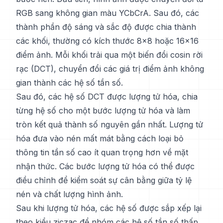
RGB sang không gian màu YCbCrA. Sau đó, các
thành phần độ sáng và sắc độ được chia thành
các khối, thường có kích thước 8x8 hoặc 16x16
điểm ảnh. Mỗi khối trải qua một biến đổi cosin rời
rạc (DCT), chuyển đổi các giá trị điểm ảnh không
gian thành các hệ số tần số.
Sau đó, các hệ số DCT được lượng tử hóa, chia
từng hệ số cho một bước lượng tử hóa và làm
tròn kết quả thành số nguyên gần nhất. Lượng tử
hóa đưa vào nén mất mát bằng cách loại bỏ
thông tin tần số cao ít quan trọng hơn về mặt
nhận thức. Các bước lượng tử hóa có thể được
điều chỉnh để kiểm soát sự cân bằng giữa tỷ lệ
nén và chất lượng hình ảnh.
Sau khi lượng tử hóa, các hệ số được sắp xếp lại
theo kiểu ziczac để nhóm các hệ số tần số thấp,