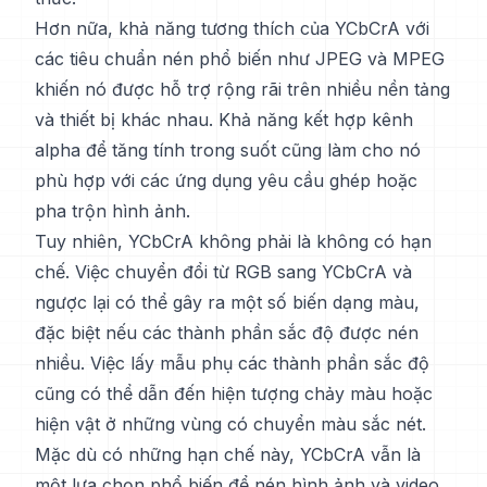
Hơn nữa, khả năng tương thích của YCbCrA với
các tiêu chuẩn nén phổ biến như JPEG và MPEG
khiến nó được hỗ trợ rộng rãi trên nhiều nền tảng
và thiết bị khác nhau. Khả năng kết hợp kênh
alpha để tăng tính trong suốt cũng làm cho nó
phù hợp với các ứng dụng yêu cầu ghép hoặc
pha trộn hình ảnh.
Tuy nhiên, YCbCrA không phải là không có hạn
chế. Việc chuyển đổi từ RGB sang YCbCrA và
ngược lại có thể gây ra một số biến dạng màu,
đặc biệt nếu các thành phần sắc độ được nén
nhiều. Việc lấy mẫu phụ các thành phần sắc độ
cũng có thể dẫn đến hiện tượng chảy màu hoặc
hiện vật ở những vùng có chuyển màu sắc nét.
Mặc dù có những hạn chế này, YCbCrA vẫn là
một lựa chọn phổ biến để nén hình ảnh và video