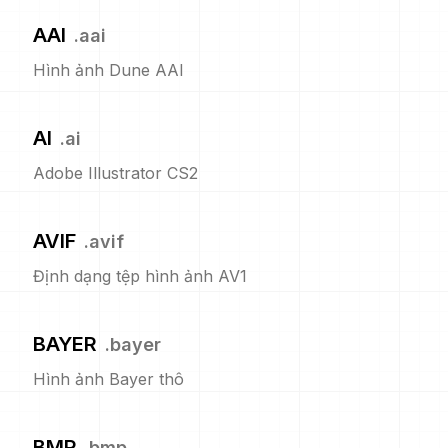
AAI
.
aai
Hình ảnh Dune AAI
AI
.
ai
Adobe Illustrator CS2
AVIF
.
avif
Định dạng tệp hình ảnh AV1
BAYER
.
bayer
Hình ảnh Bayer thô
BMP
.
bmp