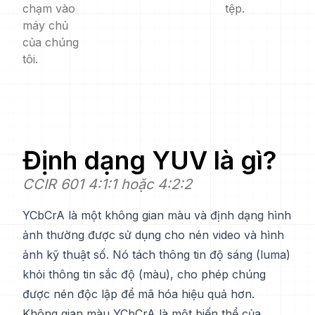
chạm vào
tệp.
máy chủ
của chúng
tôi.
Định dạng
YUV
là gì?
CCIR 601 4:1:1 hoặc 4:2:2
YCbCrA là một không gian màu và định dạng hình
ảnh thường được sử dụng cho nén video và hình
ảnh kỹ thuật số. Nó tách thông tin độ sáng (luma)
khỏi thông tin sắc độ (màu), cho phép chúng
được nén độc lập để mã hóa hiệu quả hơn.
Không gian màu YCbCrA là một biến thể của