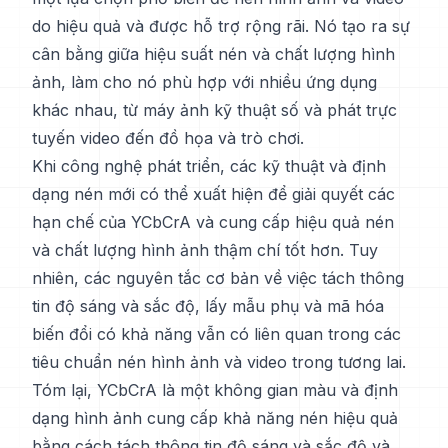
do hiệu quả và được hỗ trợ rộng rãi. Nó tạo ra sự
cân bằng giữa hiệu suất nén và chất lượng hình
ảnh, làm cho nó phù hợp với nhiều ứng dụng
khác nhau, từ máy ảnh kỹ thuật số và phát trực
tuyến video đến đồ họa và trò chơi.
Khi công nghệ phát triển, các kỹ thuật và định
dạng nén mới có thể xuất hiện để giải quyết các
hạn chế của YCbCrA và cung cấp hiệu quả nén
và chất lượng hình ảnh thậm chí tốt hơn. Tuy
nhiên, các nguyên tắc cơ bản về việc tách thông
tin độ sáng và sắc độ, lấy mẫu phụ và mã hóa
biến đổi có khả năng vẫn có liên quan trong các
tiêu chuẩn nén hình ảnh và video trong tương lai.
Tóm lại, YCbCrA là một không gian màu và định
dạng hình ảnh cung cấp khả năng nén hiệu quả
bằng cách tách thông tin độ sáng và sắc độ và