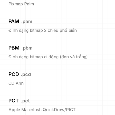
Pixmap Palm
PAM
.
pam
Định dạng bitmap 2 chiều phổ biến
PBM
.
pbm
Định dạng bitmap di động (đen và trắng)
PCD
.
pcd
CD Ảnh
PCT
.
pct
Apple Macintosh QuickDraw/PICT