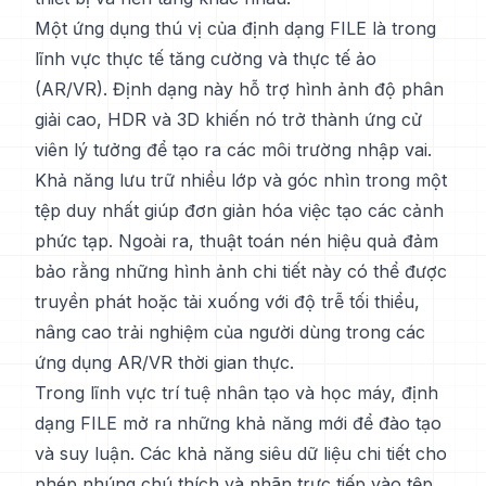
Một ứng dụng thú vị của định dạng FILE là trong
lĩnh vực thực tế tăng cường và thực tế ảo
(AR/VR). Định dạng này hỗ trợ hình ảnh độ phân
giải cao, HDR và 3D khiến nó trở thành ứng cử
viên lý tưởng để tạo ra các môi trường nhập vai.
Khả năng lưu trữ nhiều lớp và góc nhìn trong một
tệp duy nhất giúp đơn giản hóa việc tạo các cảnh
phức tạp. Ngoài ra, thuật toán nén hiệu quả đảm
bảo rằng những hình ảnh chi tiết này có thể được
truyền phát hoặc tải xuống với độ trễ tối thiểu,
nâng cao trải nghiệm của người dùng trong các
ứng dụng AR/VR thời gian thực.
Trong lĩnh vực trí tuệ nhân tạo và học máy, định
dạng FILE mở ra những khả năng mới để đào tạo
và suy luận. Các khả năng siêu dữ liệu chi tiết cho
phép nhúng chú thích và nhãn trực tiếp vào tệp