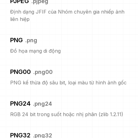
PJPEG
.
pjpeg
Định dạng JFIF của Nhóm chuyên gia nhiếp ảnh
liên hiệp
PNG
.
png
Đồ họa mạng di động
PNG00
.
png00
PNG kế thừa độ sâu bit, loại màu từ hình ảnh gốc
PNG24
.
png24
RGB 24 bit trong suốt hoặc nhị phân (zlib 1.2.11)
PNG32
.
png32