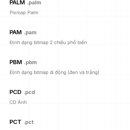
PALM
.
palm
Pixmap Palm
PAM
.
pam
Định dạng bitmap 2 chiều phổ biến
PBM
.
pbm
Định dạng bitmap di động (đen và trắng)
PCD
.
pcd
CD Ảnh
PCT
.
pct