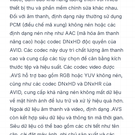
thiết bị thu và phần mềm chỉnh sửa khác nhau.
Đối với âm thanh, định dạng này thường sử dụng
PCM (điều chế mã xung) không nén hoặc các
định dạng nén nhẹ như AAC (mã hóa âm thanh
nâng cao) hoặc codec DNxHD độc quyền của
AVID. Các codec này duy trì chất lượng âm thanh
cao và cung cấp các tùy chọn để cân bằng kích
thước tệp và hiệu suất. Các codec video được
.AVS hỗ trợ bao gồm RGB hoặc YUV không nén,
cũng như các codec DNxHD và DNxHR của
AVID, cung cấp khả năng nén không mất dữ liệu
về mặt hình ảnh để lưu trữ và xử lý hiệu quả hơn.
Ngoài dữ liệu âm thanh và video, định dạng .AVS
còn kết hợp siêu dữ liệu và thông tin mã thời gian.
Siêu dữ liệu có thể bao gồm các chi tiết như tên
clip, cài đặt máy ảnh, ghi chú sản xuất và các