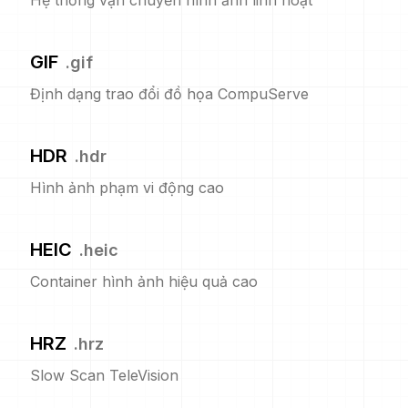
Hệ thống vận chuyển hình ảnh linh hoạt
GIF
.
gif
Định dạng trao đổi đồ họa CompuServe
HDR
.
hdr
Hình ảnh phạm vi động cao
HEIC
.
heic
Container hình ảnh hiệu quả cao
HRZ
.
hrz
Slow Scan TeleVision