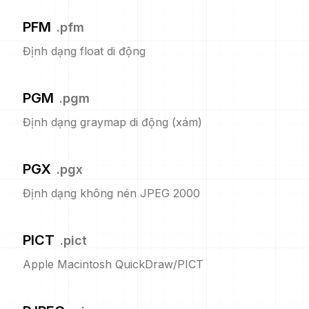
PFM
.
pfm
Định dạng float di động
PGM
.
pgm
Định dạng graymap di động (xám)
PGX
.
pgx
Định dạng không nén JPEG 2000
PICT
.
pict
Apple Macintosh QuickDraw/PICT