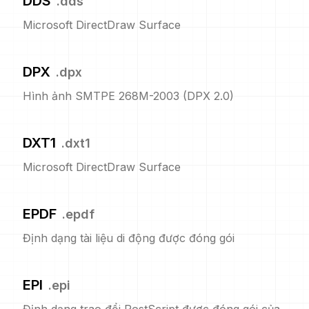
DDS
.
dds
Microsoft DirectDraw Surface
DPX
.
dpx
Hình ảnh SMTPE 268M-2003 (DPX 2.0)
DXT1
.
dxt1
Microsoft DirectDraw Surface
EPDF
.
epdf
Định dạng tài liệu di động được đóng gói
EPI
.
epi