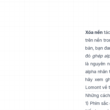
Xóa nền
tác
trên nền tr
bản, bạn đa
đó
ghép al
là nguyên 
alpha nhân 
hãy xem
g
Lomont về t
Những cách 
1) Phím sắc