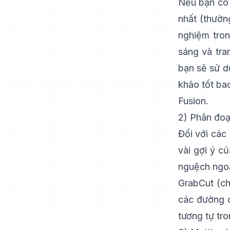
Nếu bạn có 
nhất (thườn
nghiệm tron
sáng và tra
bạn sẽ sử 
khảo tốt b
Fusion
.
2) Phân đoạ
Đối với các
vài gợi ý c
nguệch ngoạ
GrabCut
(
c
các đường c
tương tự tr