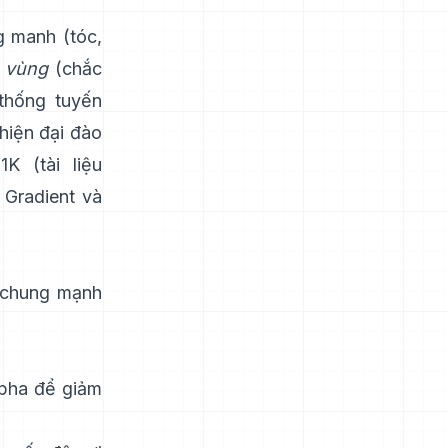
g manh (tóc,
 vùng
(chắc
 thống tuyến
hiện đại
đào
1K
(
tài liệu
Gradient và
” chung mạnh
lpha để giảm