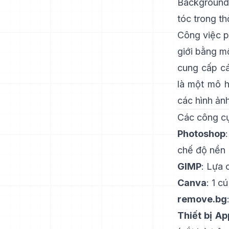
Background
tóc trong th
Công việc p
giới bằng m
cung cấp cá
là một
mô h
các hình ản
Các công cụ
Photoshop
chế độ nền
GIMP
:
Lựa c
Canva
: 1 c
remove.bg
Thiết bị Ap