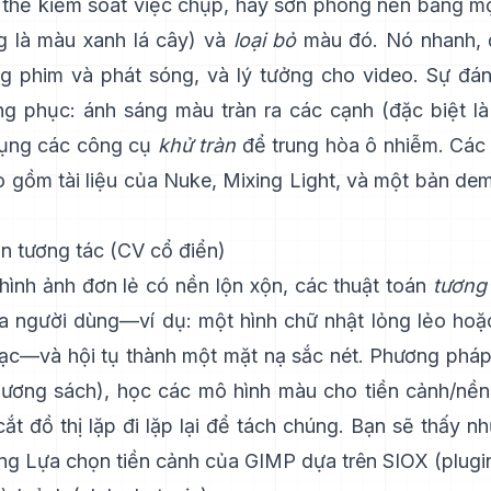
thể kiểm soát việc chụp, hãy sơn phông nền bằng 
g là màu xanh lá cây) và
loại bỏ
màu đó. Nó nhanh, 
g phim và phát sóng, và lý tưởng cho video. Sự đán
ng phục: ánh sáng màu tràn ra các cạnh (đặc biệt là 
dụng các công cụ
khử tràn
để trung hòa ô nhiễm. Các t
ao gồm
tài liệu của Nuke
,
Mixing Light
, và một bản de
n tương tác (CV cổ điển)
 hình ảnh đơn lẻ có nền lộn xộn, các thuật toán
tương
ủa người dùng—ví dụ: một hình chữ nhật lỏng lẻo hoặ
c—và hội tụ thành một mặt nạ sắc nét. Phương pháp 
hương sách
), học các mô hình màu cho tiền cảnh/nề
ắt đồ thị lặp đi lặp lại để tách chúng. Bạn sẽ thấy n
ong
Lựa chọn tiền cảnh của GIMP
dựa trên
SIOX
(
plugi