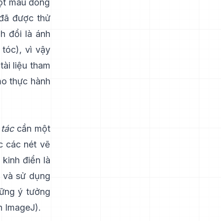
một màu đồng
đã được thử
h đổi là ánh
tóc), vì vậy
ài liệu tham
mo thực hành
 tác
cần một
c các nét vẽ
kinh điển là
n và sử dụng
hững ý tưởng
n ImageJ
).