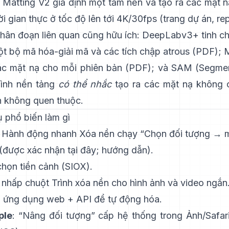
 Matting V2
giả định một tấm nền và tạo ra các mặt n
ời gian thực ở tốc độ lên tới 4K/30fps
(
trang dự án
,
re
hân đoạn liên quan cũng hữu ích:
DeepLabv3+
tinh c
ột bộ mã hóa-giải mã và các tích chập atrous
(
PDF
);
c mặt nạ cho mỗi phiên bản
(
PDF
); và
SAM (Segmen
ình nền tảng
có thể nhắc
tạo ra các mặt nạ không 
h không quen thuộc.
 phổ biến làm gì
: Hành động nhanh
Xóa nền
chạy “Chọn đối tượng → m
(
được xác nhận tại đây
;
hướng dẫn
).
họn tiền cảnh
(SIOX).
ú nhấp chuột
Trình xóa nền
cho hình ảnh và video ngắn
: ứng dụng web +
API
để tự động hóa.
ple
: “
Nâng đối tượng
” cấp hệ thống trong Ảnh/Safa