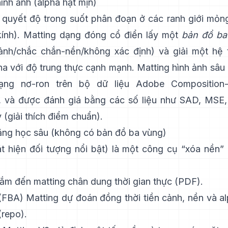
ình ảnh (alpha hạt mịn)
 quyết độ trong suốt phân đoạn ở các ranh giới mỏn
kính).
Matting dạng đóng cổ điển
lấy một
bản đồ ba
ảnh/chắc chắn-nền/không xác định) và giải một hệ
pha với độ trung thực cạnh mạnh.
Matting hình ảnh sâu 
ạng nơ-ron trên bộ dữ liệu
Adobe Composition-
, và được đánh giá bằng các số liệu như
SAD, MSE, 
 (
giải thích điểm chuẩn
).
ằng học sâu (không có bản đồ ba vùng)
t hiện đối tượng nổi bật) là một công cụ “xóa nền
m đến matting chân dung thời gian thực (
PDF
).
 (FBA) Matting
dự đoán đồng thời tiền cảnh, nền và a
(
repo
).