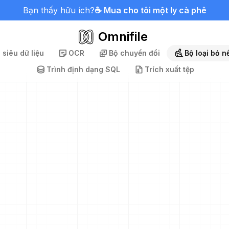
Bạn thấy hữu ích?
☕ Mua cho tôi một ly cà phê
Omnifile
 siêu dữ liệu
OCR
Bộ chuyển đổi
Bộ loại bỏ n
Trình định dạng SQL
Trích xuất tệp