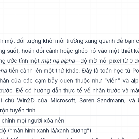
h một đối tượng khỏi môi trường xung quanh để bạn c
ong suốt, hoán đổi cảnh hoặc ghép nó vào một thiết k
ng ước tính một
mặt nạ alpha
—độ mờ mỗi pixel từ 0 
pha
tiền cảnh lên một thứ khác. Đây là toán học từ
Po
nhân của các cạm bẫy quen thuộc như “viền” và
al
trước
. Để có hướng dẫn thực tế về nhân trước và màu
hi chú Win2D của Microsoft
,
Søren Sandmann
, và
rộn tuyến tính
.
chính mọi người xóa nền
 độ (“màn hình xanh lá/xanh dương”)