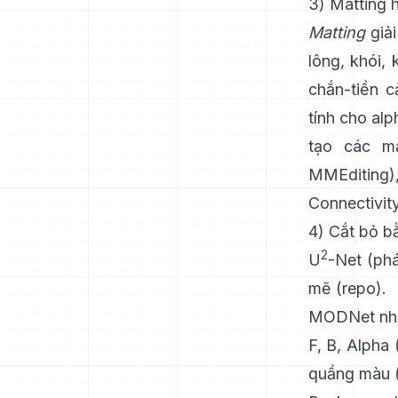
3) Matting h
Matting
giải
lông, khói, 
chắn-tiền c
tính cho al
tạo các m
MMEditing
)
Connectivity
4) Cắt bỏ b
2
U
-Net
(phá
mẽ
(
repo
).
MODNet
nhắ
F, B, Alpha
quầng màu