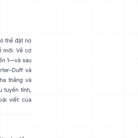
ó thể đặt nó
ế mới. Về cơ
đến 1—và sau
rter–Duff
và
pha thẳng và
 tuyến tính,
bài viết của