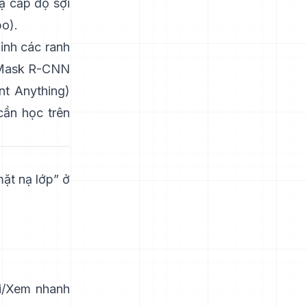
ạ cấp độ sợi
po
).
hỉnh các ranh
Mask R-CNN
t Anything)
cần học trên
ặt nạ lớp” ở
.
ri/Xem nhanh