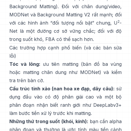
Background Matting
). Đối với chân dung/video,
MODNet
và
Background Matting V2
rất mạnh; đối
2
với các hình ảnh “đối tượng nổi bật” chung,
U
-
Net
là một đường cơ sở vững chắc; đối với độ
trong suốt khó,
FBA
có thể sạch hơn.
Các trường hợp cạnh phổ biến (và các bản sửa
lỗi)
Tóc và lông:
ưu tiên matting (bản đồ ba vùng
hoặc matting chân dung như
MODNet
) và kiểm
tra trên bàn cờ.
Cấu trúc tinh xảo (nan hoa xe đạp, dây câu):
sử
dụng đầu vào có độ phân giải cao và một bộ
phân đoạn nhận biết ranh giới như
DeepLabv3+
làm bước tiền xử lý trước khi matting.
Những thứ trong suốt (khói, kính):
bạn cần alpha
phân đoạn và thường là ước tính màu tiền cảnh