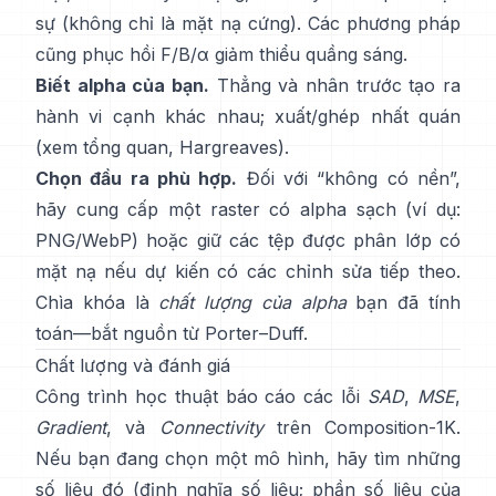
sự (không chỉ là mặt nạ cứng). Các phương pháp
cũng phục hồi
F/B/α
giảm thiểu quầng sáng.
Biết alpha của bạn.
Thẳng và nhân trước
tạo ra
hành vi cạnh khác nhau; xuất/ghép nhất quán
(xem
tổng quan
,
Hargreaves
).
Chọn đầu ra phù hợp.
Đối với “không có nền”,
hãy cung cấp một raster có alpha sạch (ví dụ:
PNG/WebP) hoặc giữ các tệp được phân lớp có
mặt nạ nếu dự kiến có các chỉnh sửa tiếp theo.
Chìa khóa là
chất lượng của alpha
bạn đã tính
toán—bắt nguồn từ
Porter–Duff
.
Chất lượng và đánh giá
Công trình học thuật báo cáo các lỗi
SAD
,
MSE
,
Gradient
, và
Connectivity
trên
Composition-1K
.
Nếu bạn đang chọn một mô hình, hãy tìm những
số liệu đó
(
định nghĩa số liệu
;
phần số liệu của