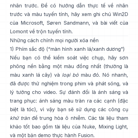
nhân trước
. Để có hướng dẫn thực tế về nhân
trước và màu tuyến tính, hãy xem
ghi chú Win2D
của Microsoft
,
Søren Sandmann
, và
bài viết của
Lomont về trộn tuyến tính
.
Những cách chính mọi người xóa nền
1) Phím sắc độ (“màn hình xanh lá/xanh dương”)
Nếu bạn có thể kiểm soát việc chụp, hãy sơn
phông nền bằng một màu đồng nhất (thường là
màu xanh lá cây) và
loại bỏ
màu đó. Nó nhanh,
đã được thử nghiệm trong phim và phát sóng, và
lý tưởng cho video. Sự đánh đổi là ánh sáng và
trang phục: ánh sáng màu tràn ra các cạnh (đặc
biệt là tóc), vì vậy bạn sẽ sử dụng các công cụ
khử tràn
để trung hòa ô nhiễm. Các tài liệu tham
khảo tốt bao gồm
tài liệu của Nuke
,
Mixing Light
,
và một bản demo thực hành
Fusion
.