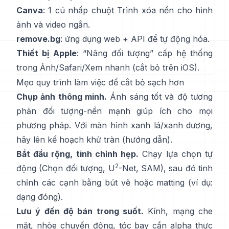
Canva
: 1 cú nhấp chuột
Trình xóa nền
cho hình
ảnh và video ngắn.
remove.bg
: ứng dụng web +
API
để tự động hóa.
Thiết bị Apple
: “
Nâng đối tượng
” cấp hệ thống
trong Ảnh/Safari/Xem nhanh
(
cắt bỏ trên iOS
).
Mẹo quy trình làm việc để cắt bỏ sạch hơn
Chụp ảnh thông minh.
Ánh sáng tốt và độ tương
phản đối tượng-nền mạnh giúp ích cho mọi
phương pháp. Với màn hình xanh lá/xanh dương,
hãy lên kế hoạch
khử tràn
(
hướng dẫn
).
Bắt đầu rộng, tinh chỉnh hẹp.
Chạy lựa chọn tự
2
động (Chọn đối tượng,
U
-Net
,
SAM
), sau đó tinh
chỉnh các cạnh bằng bút vẽ hoặc matting (ví dụ:
dạng đóng
).
Lưu ý đến độ bán trong suốt.
Kính, mạng che
mặt, nhòe chuyển động, tóc bay cần alpha thực