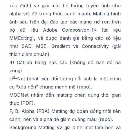
xác định) và giải một hệ thống tuyến tính cho
alpha với độ trung thực cạnh mạnh.
Matting hình
ảnh sâu hiện đại
đào tạo các mạng nơ-ron trên
bộ dữ liệu
Adobe Composition-1K
(
tài liệu
MMEditing
), và được đánh giá bằng các số liệu
như
SAD, MSE, Gradient và Connectivity (
giải
thích điểm chuẩn
).
4) Cắt bỏ bằng học sâu (không có bản đồ ba
vùng)
2
U
-Net
(phát hiện đối tượng nổi bật) là một công
cụ “xóa nền” chung mạnh mẽ
(
repo
).
MODNet
nhắm đến matting chân dung thời gian
thực (
PDF
).
F, B, Alpha (FBA) Matting
dự đoán đồng thời tiền
cảnh, nền và alpha để giảm quầng màu
(
repo
).
Background Matting V2
giả định một tấm nền và