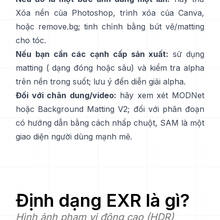
Xóa nền
của Photoshop,
trình xóa
của Canva,
hoặc
remove.bg
; tinh chỉnh bằng bút vẽ/matting
cho tóc.
Nếu bạn cần các cạnh cấp sản xuất:
sử dụng
matting (
dạng đóng
hoặc sâu) và kiểm tra alpha
trên nền trong suốt; lưu ý đến
diễn giải alpha
.
Đối với chân dung/video:
hãy xem xét
MODNet
hoặc
Background Matting V2
; đối với phân đoạn
có hướng dẫn bằng cách nhấp chuột,
SAM
là một
giao diện người dùng mạnh mẽ.
Định dạng
EXR
là gì?
Hình ảnh phạm vi động cao (HDR)