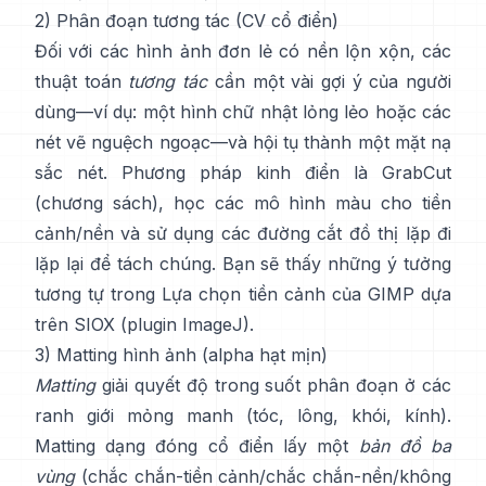
2) Phân đoạn tương tác (CV cổ điển)
Đối với các hình ảnh đơn lẻ có nền lộn xộn, các
thuật toán
tương tác
cần một vài gợi ý của người
dùng—ví dụ: một hình chữ nhật lỏng lẻo hoặc các
nét vẽ nguệch ngoạc—và hội tụ thành một mặt nạ
sắc nét. Phương pháp kinh điển là
GrabCut
(
chương sách
), học các mô hình màu cho tiền
cảnh/nền và sử dụng các đường cắt đồ thị lặp đi
lặp lại để tách chúng. Bạn sẽ thấy những ý tưởng
tương tự trong
Lựa chọn tiền cảnh của GIMP
dựa
trên
SIOX
(
plugin ImageJ
).
3) Matting hình ảnh (alpha hạt mịn)
Matting
giải quyết độ trong suốt phân đoạn ở các
ranh giới mỏng manh (tóc, lông, khói, kính).
Matting dạng đóng cổ điển
lấy một
bản đồ ba
vùng
(chắc chắn-tiền cảnh/chắc chắn-nền/không