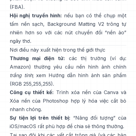
(
FBA
).
Hội nghị truyền hình:
nếu bạn có thể chụp một
tấm nền sạch,
Background Matting V2
trông tự
nhiên hơn so với các nút chuyển đổi “nền ảo”
ngây thơ.
Nơi điều này xuất hiện trong thế giới thực
Thương mại điện tử:
các thị trường (ví dụ:
Amazon) thường yêu cầu nền hình ảnh chính
trắng tinh
; xem
Hướng dẫn hình ảnh sản phẩm
(RGB 255,255,255).
Công cụ thiết kế:
Trình xóa nền
của Canva và
Xóa nền
của Photoshop
hợp lý hóa việc cắt bỏ
nhanh chóng.
Sự tiện lợi trên thiết bị:
“
Nâng đối tượng
” của
iOS/macOS rất phù hợp để chia sẻ thông thường.
Tại sao đôi khi các vết cắt trông giả (và các bản