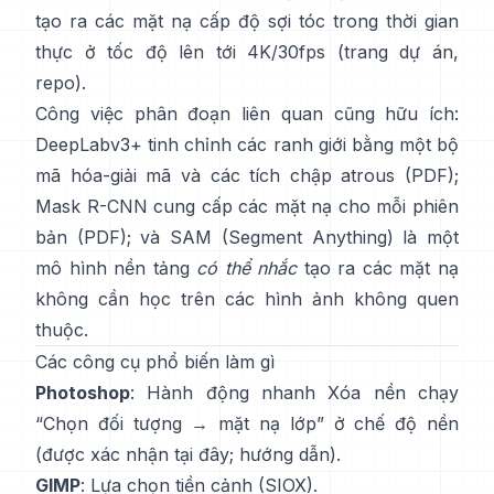
tạo ra các mặt nạ cấp độ sợi tóc trong thời gian
thực ở tốc độ lên tới 4K/30fps
(
trang dự án
,
repo
).
Công việc phân đoạn liên quan cũng hữu ích:
DeepLabv3+
tinh chỉnh các ranh giới bằng một bộ
mã hóa-giải mã và các tích chập atrous
(
PDF
);
Mask R-CNN
cung cấp các mặt nạ cho mỗi phiên
bản
(
PDF
); và
SAM (Segment Anything)
là một
mô hình nền tảng
có thể nhắc
tạo ra các mặt nạ
không cần học trên các hình ảnh không quen
thuộc.
Các công cụ phổ biến làm gì
Photoshop
: Hành động nhanh
Xóa nền
chạy
“Chọn đối tượng → mặt nạ lớp” ở chế độ nền
(
được xác nhận tại đây
;
hướng dẫn
).
GIMP
:
Lựa chọn tiền cảnh
(SIOX).