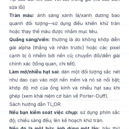
sửa lỗi)
Tràn màu:
ánh sáng xanh lá/xanh dương bao
quanh đối tượng—sử dụng
điều khiển khử tràn
hoặc thay thế màu được nhắm mục tiêu.
Quầng sáng/viền:
thường là do không khớp diễn
giải alpha (thẳng và nhân trước) hoặc các pixel
cạnh bị ô nhiễm bởi nền cũ; chuyển đổi/diễn giải
chính xác
(
tổng quan
,
chi tiết
).
Làm mờ/nhiễu hạt sai:
dán một đối tượng sắc nét
như dao cạo vào một nền mềm và nó sẽ nổi bật;
khớp độ mờ của ống kính và nhiễu hạt sau khi
ghép (xem
khái niệm cơ bản về Porter–Duff
).
Sách hướng dẫn TL;DR
Nếu bạn kiểm soát việc chụp:
sử dụng phím sắc
độ; chiếu sáng đều; lên kế hoạch
khử tràn
.
Nếu đó là một bức ảnh dùng một lần:
hãy thử