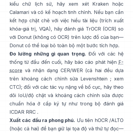
kiểu chữ lịch sử, hãy xem xét
Kraken
hoặc
Calamari
và có kế hoạch tinh chỉnh. Nếu bạn cần
kết hợp chặt chẽ với việc hiểu tài liệu (trích xuất
khóa-giá trị, VQA), hãy đánh giá
TrOCR
(OCR) so
với
Donut
(không có OCR) trên lược đồ của bạn—
Donut có thể loại bỏ toàn bộ một bước tích hợp.
Đo lường những gì quan trọng.
Đối với các hệ
thống từ đầu đến cuối, hãy báo cáo phát hiện
F-
score
và nhận dạng CER/WER (cả hai đều dựa
trên khoảng cách chỉnh sửa Levenshtein ; xem
CTC
); đối với các tác vụ nặng về bố cục, hãy theo
dõi IoU/độ chặt và khoảng cách chỉnh sửa được
chuẩn hóa ở cấp ký tự như trong
bộ đánh giá
ICDAR RRC
.
Xuất các đầu ra phong phú.
Ưu tiên
hOCR
/
ALTO
(hoặc cả hai) để bạn giữ lại tọa độ và thứ tự đọc—