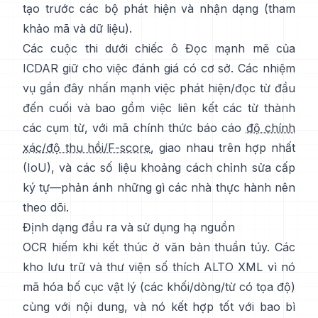
tạo trước các bộ phát hiện và nhận dạng (tham
khảo
mã và dữ liệu
).
Các cuộc thi dưới
chiếc ô Đọc mạnh mẽ của
ICDAR
giữ cho việc đánh giá có cơ sở. Các nhiệm
vụ gần đây nhấn mạnh việc phát hiện/đọc từ đầu
đến cuối và bao gồm việc liên kết các từ thành
các cụm từ, với mã chính thức báo cáo
độ chính
xác/độ thu hồi/F-score
, giao nhau trên hợp nhất
(IoU), và các số liệu khoảng cách chỉnh sửa cấp
ký tự—phản ánh những gì các nhà thực hành nên
theo dõi.
Định dạng đầu ra và sử dụng hạ nguồn
OCR hiếm khi kết thúc ở văn bản thuần túy. Các
kho lưu trữ và thư viện số thích
ALTO XML
vì nó
mã hóa bố cục vật lý (các khối/dòng/từ có tọa độ)
cùng với nội dung, và nó kết hợp tốt với bao bì