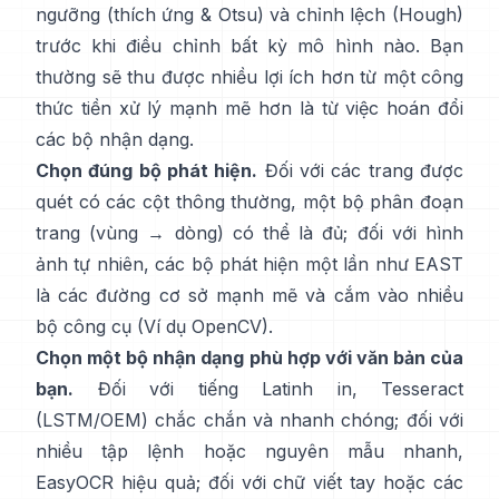
ngưỡng (
thích ứng & Otsu
) và chỉnh lệch (
Hough
)
trước khi điều chỉnh bất kỳ mô hình nào. Bạn
thường sẽ thu được nhiều lợi ích hơn từ một công
thức tiền xử lý mạnh mẽ hơn là từ việc hoán đổi
các bộ nhận dạng.
Chọn đúng bộ phát hiện.
Đối với các trang được
quét có các cột thông thường, một bộ phân đoạn
trang (vùng → dòng) có thể là đủ; đối với hình
ảnh tự nhiên, các bộ phát hiện một lần như
EAST
là các đường cơ sở mạnh mẽ và cắm vào nhiều
bộ công cụ (
Ví dụ OpenCV
).
Chọn một bộ nhận dạng phù hợp với văn bản của
bạn.
Đối với tiếng Latinh in,
Tesseract
(LSTM/OEM)
chắc chắn và nhanh chóng; đối với
nhiều tập lệnh hoặc nguyên mẫu nhanh,
EasyOCR
hiệu quả; đối với chữ viết tay hoặc các