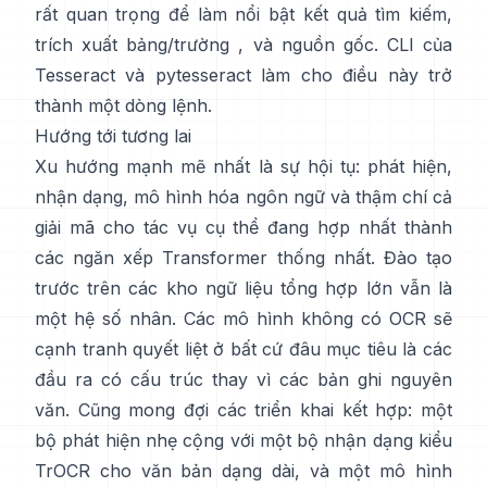
rất quan trọng để làm nổi bật kết quả tìm kiếm,
trích xuất bảng/trường , và nguồn gốc. CLI của
Tesseract và
pytesseract
làm cho điều này trở
thành một dòng lệnh.
Hướng tới tương lai
Xu hướng mạnh mẽ nhất là sự hội tụ: phát hiện,
nhận dạng, mô hình hóa ngôn ngữ và thậm chí cả
giải mã cho tác vụ cụ thể đang hợp nhất thành
các ngăn xếp Transformer thống nhất. Đào tạo
trước trên
các kho ngữ liệu tổng hợp lớn
vẫn là
một hệ số nhân. Các mô hình không có OCR sẽ
cạnh tranh quyết liệt ở bất cứ đâu mục tiêu là các
đầu ra có cấu trúc thay vì các bản ghi nguyên
văn. Cũng mong đợi các triển khai kết hợp: một
bộ phát hiện nhẹ cộng với một bộ nhận dạng kiểu
TrOCR cho văn bản dạng dài, và một mô hình