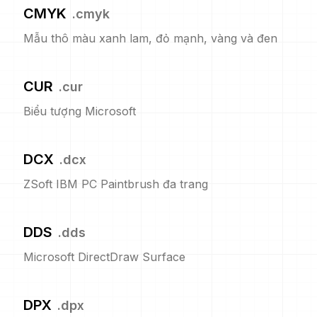
CMYK
.
cmyk
Mẫu thô màu xanh lam, đỏ mạnh, vàng và đen
CUR
.
cur
Biểu tượng Microsoft
DCX
.
dcx
ZSoft IBM PC Paintbrush đa trang
DDS
.
dds
Microsoft DirectDraw Surface
DPX
.
dpx