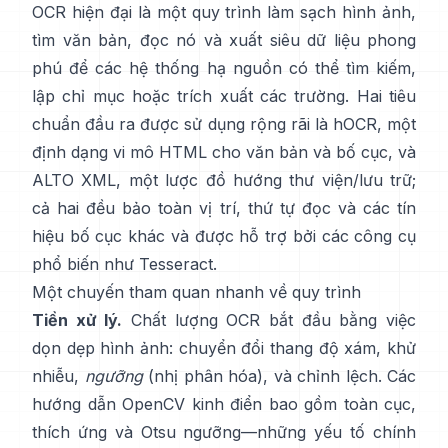
OCR hiện đại là một quy trình làm sạch hình ảnh,
tìm văn bản, đọc nó và xuất siêu dữ liệu phong
phú để các hệ thống hạ nguồn có thể tìm kiếm,
lập chỉ mục hoặc trích xuất các trường. Hai tiêu
chuẩn đầu ra được sử dụng rộng rãi là
hOCR
, một
định dạng vi mô HTML cho văn bản và bố cục, và
ALTO XML
, một lược đồ hướng thư viện/lưu trữ;
cả hai đều bảo toàn vị trí, thứ tự đọc và các tín
hiệu bố cục khác và được hỗ trợ bởi các công cụ
phổ biến như
Tesseract
.
Một chuyến tham quan nhanh về quy trình
Tiền xử lý.
Chất lượng OCR bắt đầu bằng việc
dọn dẹp hình ảnh: chuyển đổi thang độ xám, khử
nhiễu,
ngưỡng
(nhị phân hóa), và chỉnh lệch. Các
hướng dẫn OpenCV kinh điển bao gồm toàn cục,
thích ứng
và
Otsu
ngưỡng—những yếu tố chính