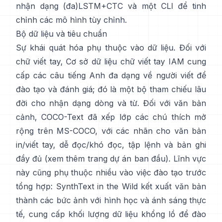
nhận dạng (đa)LSTM+CTC và một CLI để tinh
chỉnh các mô hình tùy chỉnh.
Bộ dữ liệu và tiêu chuẩn
Sự khái quát hóa phụ thuộc vào dữ liệu. Đối với
chữ viết tay,
Cơ sở dữ liệu chữ viết tay IAM
cung
cấp các câu tiếng Anh đa dạng về người viết để
đào tạo và đánh giá; đó là một bộ tham chiếu lâu
đời cho nhận dạng dòng và từ. Đối với văn bản
cảnh,
COCO-Text
đã xếp lớp các chú thích mở
rộng trên MS-COCO, với các nhãn cho văn bản
in/viết tay, dễ đọc/khó đọc, tập lệnh và bản ghi
đầy đủ (xem thêm trang
dự án ban đầu
). Lĩnh vực
này cũng phụ thuộc nhiều vào việc đào tạo trước
tổng hợp:
SynthText in the Wild
kết xuất văn bản
thành các bức ảnh với hình học và ánh sáng thực
tế, cung cấp khối lượng dữ liệu khổng lồ để đào