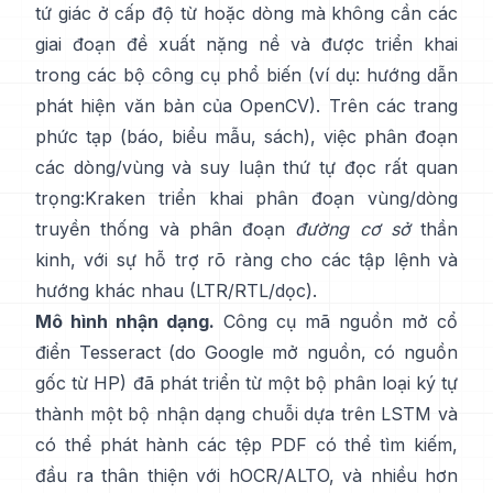
tứ giác ở cấp độ từ hoặc dòng mà không cần các
giai đoạn đề xuất nặng nề và được triển khai
trong các bộ công cụ phổ biến (ví dụ:
hướng dẫn
phát hiện văn bản của OpenCV
). Trên các trang
phức tạp (báo, biểu mẫu, sách), việc phân đoạn
các dòng/vùng và suy luận thứ tự đọc rất quan
trọng:
Kraken
triển khai phân đoạn vùng/dòng
truyền thống và phân đoạn
đường cơ sở
thần
kinh, với sự hỗ trợ rõ ràng cho các tập lệnh và
hướng khác nhau (LTR/RTL/dọc).
Mô hình nhận dạng.
Công cụ mã nguồn mở cổ
điển
Tesseract
(do Google mở nguồn, có nguồn
gốc từ HP) đã phát triển từ một bộ phân loại ký tự
thành một bộ nhận dạng chuỗi dựa trên LSTM và
có thể phát hành các tệp PDF có thể tìm kiếm,
đầu ra thân thiện với hOCR/ALTO
, và nhiều hơn