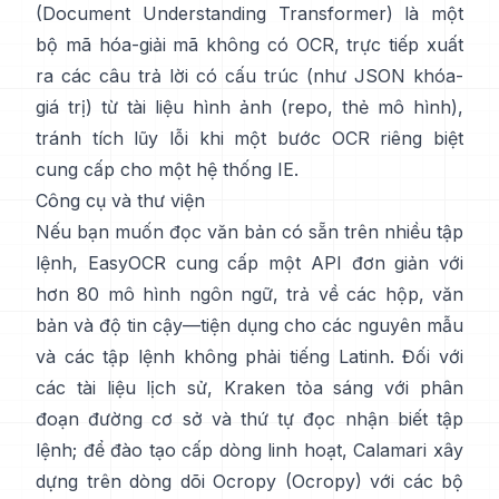
(Document Understanding Transformer)
là một
bộ mã hóa-giải mã không có OCR, trực tiếp xuất
ra các câu trả lời có cấu trúc (như JSON khóa-
giá trị) từ tài liệu hình ảnh (
repo
,
thẻ mô hình
),
tránh tích lũy lỗi khi một bước OCR riêng biệt
cung cấp cho một hệ thống IE.
Công cụ và thư viện
Nếu bạn muốn đọc văn bản có sẵn trên nhiều tập
lệnh,
EasyOCR
cung cấp một API đơn giản với
hơn 80 mô hình ngôn ngữ, trả về các hộp, văn
bản và độ tin cậy—tiện dụng cho các nguyên mẫu
và các tập lệnh không phải tiếng Latinh. Đối với
các tài liệu lịch sử,
Kraken
tỏa sáng với phân
đoạn đường cơ sở và thứ tự đọc nhận biết tập
lệnh; để đào tạo cấp dòng linh hoạt,
Calamari
xây
dựng trên dòng dõi Ocropy (
Ocropy
) với các bộ