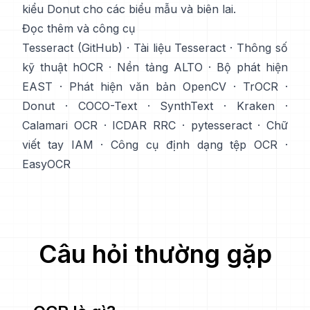
kiểu Donut cho các biểu mẫu và biên lai.
Đọc thêm và công cụ
Tesseract (GitHub)
·
Tài liệu Tesseract
·
Thông số
kỹ thuật hOCR
·
Nền tảng ALTO
·
Bộ phát hiện
EAST
·
Phát hiện văn bản OpenCV
·
TrOCR
·
Donut
·
COCO-Text
·
SynthText
·
Kraken
·
Calamari OCR
·
ICDAR RRC
·
pytesseract
·
Chữ
viết tay IAM
·
Công cụ định dạng tệp OCR
·
EasyOCR
Câu hỏi thường gặp