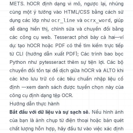
METS.
hOCR
định dạng vi mô, ngược lại, nhúng
cùng một ý tưởng vào HTML/CSS bằng cách sử
dụng các lớp như
và
, giúp
ocr_line
ocrx_word
dễ dàng hiển thị, chỉnh sửa và chuyển đổi bằng
các công cụ web. Tesseract phơi bày cả hai—ví
dụ: tạo hOCR hoặc PDF có thể tìm kiếm trực tiếp
từ CLI (
hướng dẫn xuất PDF
); Các trình bao bọc
Python như
pytesseract
thêm sự tiện lợi. Các bộ
chuyển đổi tồn tại để dịch giữa hOCR và ALTO khi
các kho lưu trữ có các tiêu chuẩn nhập liệu cố
định —xem danh sách được tuyển chọn này của
công cụ định dạng tệp OCR
.
Hướng dẫn thực hành
Bắt đầu với dữ liệu và sự sạch sẽ.
Nếu hình ảnh
của bạn là ảnh chụp từ điện thoại hoặc bản quét
chất lượng hỗn hợp, hãy đầu tư vào việc xác định