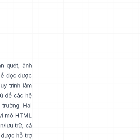
n quét, ảnh
hể đọc được
uy trình làm
hú để các hệ
 trường. Hai
 vi mô HTML
n/lưu trữ; cả
à được hỗ trợ