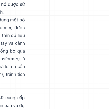
; nó được sử
h.
dụng một bộ
former, được
 trên dữ liệu
 tay và cảnh
hống bỏ qua
nsformer)
là
ả lời có cấu
h
), tránh tích
.
CR
cung cấp
ăn bản và độ