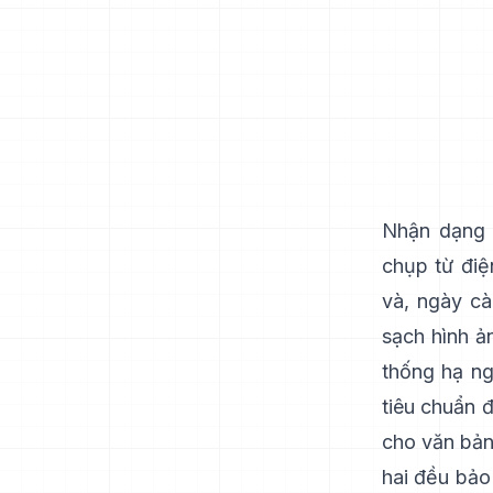
Nhận dạng 
chụp từ đi
và, ngày cà
sạch hình ả
thống hạ ng
tiêu chuẩn đ
cho văn bản
hai đều bảo 