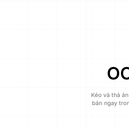
O
Kéo và thả ản
bản ngay tron