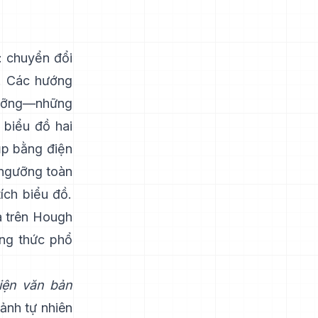
: chuyển đổi
h. Các hướng
ưỡng—những
 biểu đồ hai
ụp bằng điện
 ngưỡng toàn
ích biểu đồ.
a trên Hough
ông thức phổ
iện văn bản
cảnh tự nhiên