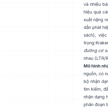
và nhiều bả
hiệu quả cá
xuất nặng n
dẫn phát h
sách), việ
trọng:
Krake
đường cơ s
nhau (LTR/
Mô hình nh
nguồn, có n
bộ nhận dạn
tìm kiếm,
đầ
nhận dạng h
phân đoạn t