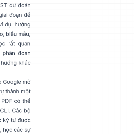
AST
dự đoán
giai đoạn đề
í dụ:
hướng
áo, biểu mẫu,
ọc rất quan
à phân đoạn
à hướng khác
o Google mở
tự thành một
p PDF có thể
 CLI. Các bộ
c ký tự được
, học các sự