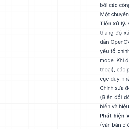
bởi các côn
Một chuyến 
Tiền xử lý.
C
thang độ xá
dẫn OpenCV
yếu tố chín
mode. Khi đ
thoại), các
cục duy nhấ
Chỉnh sửa đ
(
Biến đổi 
biến và hiệu
Phát hiện 
(văn bản ở 