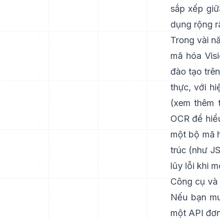
sắp xếp giữ
dụng rộng rã
Trong vài n
mã hóa Visi
đào tạo trên
thực, với h
(xem thêm
OCR để hiểu
một bộ mã h
trúc (như JS
lũy lỗi khi
Công cụ và 
Nếu bạn muố
một API đơn