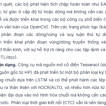
n quét, các bộ phát hiện tích chập hoàn toàn như
E
c tứ giác ở cấp độ từ hoặc dòng mà không cần các 
ề và được triển khai trong các bộ công cụ phổ biến (v
iện văn bản của OpenCV
). Trên các trang phức tạp (b
c phân đoạn các dòng/vùng và suy luận thứ tự đ
n
triển khai phân đoạn vùng/dòng truyền thống v
ở
thần kinh, với sự hỗ trợ rõ ràng cho các tập lệnh v
RTL/dọc).
ận dạng.
Công cụ mã nguồn mở cổ điển
Tesseract
(d
guồn gốc từ HP) đã phát triển từ một bộ phân loại ký 
g chuỗi dựa trên LSTM và có thể phát hành các tệ
u ra thân thiện với hOCR/ALTO
, và nhiều hơn nữa từ
iện đại dựa vào mô hình hóa chuỗi mà không cần cá
rước.
Phân loại thời gian kết nối (CTC)
vẫn là nền tảng