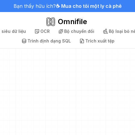
Bạn thấy hữu ích?
☕ Mua cho tôi một ly cà phê
Omnifile
 siêu dữ liệu
OCR
Bộ chuyển đổi
Bộ loại bỏ n
Trình định dạng SQL
Trích xuất tệp