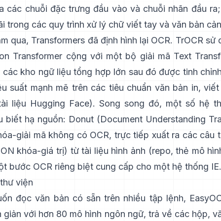
a các chuỗi đặc trưng đầu vào và chuỗi nhãn đầu ra
i trong các quy trình xử lý chữ viết tay và văn bản cản
ăm qua, Transformers đã định hình lại OCR.
TrOCR
sử 
on Transformer cộng với một bộ giải mã Text Trans
 các kho ngữ liệu tổng hợp lớn sau đó được tinh chỉnh
iệu suất mạnh mẽ trên các tiêu chuẩn văn bản in, viết
tài liệu Hugging Face
). Song song đó, một số hệ t
 biết hạ nguồn:
Donut (Document Understanding Tra
óa-giải mã không có OCR, trực tiếp xuất ra các câu tr
ON khóa-giá trị) từ tài liệu hình ảnh (
repo
,
thẻ mô hìn
 một bước OCR riêng biệt cung cấp cho một hệ thống IE
thư viện
n đọc văn bản có sẵn trên nhiều tập lệnh,
EasyO
 giản với hơn 80 mô hình ngôn ngữ, trả về các hộp, v