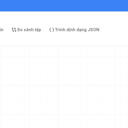
ền
So sánh tệp
Trình định dạng JSON