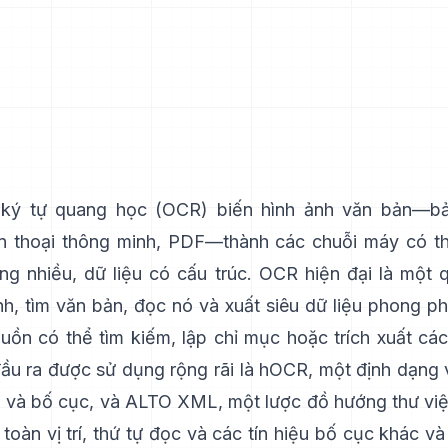
ký tự quang học (
OCR
) biến hình ảnh văn bản—bả
ện thoại thông minh, PDF—thành các chuỗi máy có t
ng nhiều, dữ liệu có cấu trúc. OCR hiện đại là một q
nh, tìm văn bản, đọc nó và xuất siêu dữ liệu phong p
uồn có thể tìm kiếm, lập chỉ mục hoặc trích xuất các
ầu ra được sử dụng rộng rãi là
hOCR
, một định dạng
 và bố cục, và
ALTO XML
, một lược đồ hướng thư việ
toàn vị trí, thứ tự đọc và các tín hiệu bố cục khác v