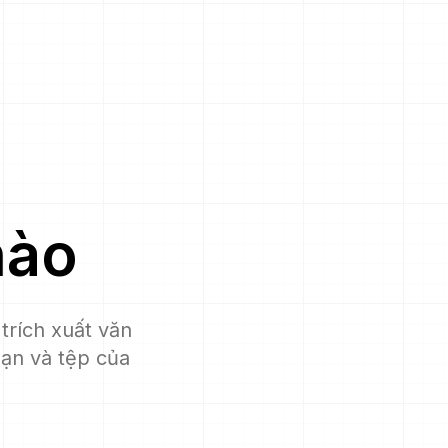
ào
trích xuất văn
hạn và tệp của