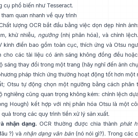
g cụ phổ biến như
Tesseract
.
tham quan nhanh về quy trình
hất lượng OCR bắt đầu bằng việc dọn dẹp hình ảnh
m, khử nhiễu,
ngưỡng
(nhị phân hóa), và chỉnh lệc
 kinh điển bao gồm toàn cục,
thích ứng
và
Otsu
ng
h cho các tài liệu có ánh sáng không đồng đều hoặc
ộ sáng thay đổi trong một trang (hãy nghĩ đến ảnh ch
 phương pháp thích ứng thường hoạt động tốt hơn một
t; Otsu tự động chọn một ngưỡng bằng cách phân t
ộ nghiêng cũng quan trọng không kém: chỉnh lệch dự
dòng Hough
) kết hợp với nhị phân hóa Otsu là một c
 quả trong các quy trình tiền xử lý sản xuất.
và nhận dạng.
OCR thường được chia thành
phát h
đâu ?) và
nhận dạng văn bản
(nó nói gì?). Trong các 