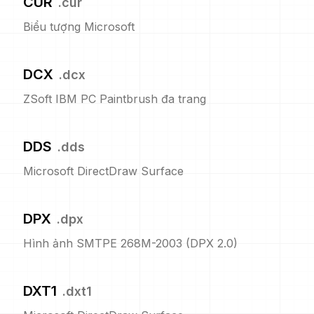
CUR
.
cur
Biểu tượng Microsoft
DCX
.
dcx
ZSoft IBM PC Paintbrush đa trang
DDS
.
dds
Microsoft DirectDraw Surface
DPX
.
dpx
Hình ảnh SMTPE 268M-2003 (DPX 2.0)
DXT1
.
dxt1