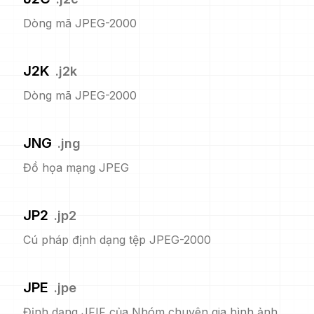
Dòng mã JPEG-2000
J2K
.
j2k
Dòng mã JPEG-2000
JNG
.
jng
Đồ họa mạng JPEG
JP2
.
jp2
Cú pháp định dạng tệp JPEG-2000
JPE
.
jpe
Định dạng JFIF của Nhóm chuyên gia hình ảnh