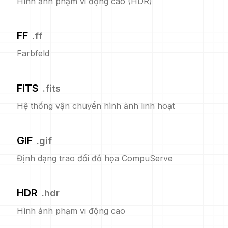
Hình ảnh phạm vi động cao (HDR)
FF
.
ff
Farbfeld
FITS
.
fits
Hệ thống vận chuyển hình ảnh linh hoạt
GIF
.
gif
Định dạng trao đổi đồ họa CompuServe
HDR
.
hdr
Hình ảnh phạm vi động cao