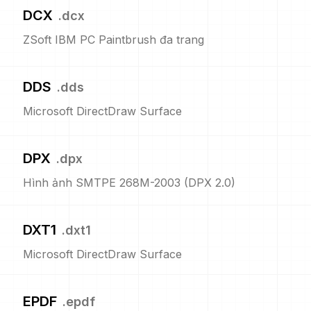
DCX
.
dcx
ZSoft IBM PC Paintbrush đa trang
DDS
.
dds
Microsoft DirectDraw Surface
DPX
.
dpx
Hình ảnh SMTPE 268M-2003 (DPX 2.0)
DXT1
.
dxt1
Microsoft DirectDraw Surface
EPDF
.
epdf