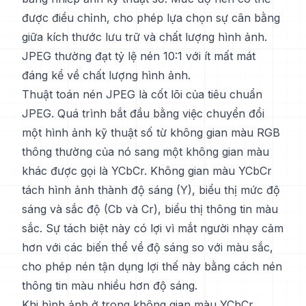
được điều chỉnh, cho phép lựa chọn sự cân bằng
giữa kích thước lưu trữ và chất lượng hình ảnh.
JPEG thường đạt tỷ lệ nén 10:1 với ít mất mát
đáng kể về chất lượng hình ảnh.
Thuật toán nén JPEG là cốt lõi của tiêu chuẩn
JPEG. Quá trình bắt đầu bằng việc chuyển đổi
một hình ảnh kỹ thuật số từ không gian màu RGB
thông thường của nó sang một không gian màu
khác được gọi là YCbCr. Không gian màu YCbCr
tách hình ảnh thành độ sáng (Y), biểu thị mức độ
sáng và sắc độ (Cb và Cr), biểu thị thông tin màu
sắc. Sự tách biệt này có lợi vì mắt người nhạy cảm
hơn với các biến thể về độ sáng so với màu sắc,
cho phép nén tận dụng lợi thế này bằng cách nén
thông tin màu nhiều hơn độ sáng.
Khi hình ảnh ở trong không gian màu YCbCr,