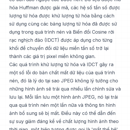
hóa Huffman được giải mã, các hệ số tần số được
lượng tử hóa được khử lượng tử hóa bằng cách
sử dụng cùng các bảng lượng tử hóa đã được sử
dụng trong quá trình nén và Biến đổi Cosine rời
rạc nghịch đảo (IDCT) được áp dụng cho từng
khối để chuyển đổi dữ liệu miền tần số trở lại
thành các giá trị pixel miền không gian.
Các quá trình khử lượng tử hóa và IDCT gây ra
một số lỗi do bản chất mất dữ liệu của quá trình
nén, đó là lý do tại sao JPEG không lý tưởng cho
những hình ảnh sẽ trải qua nhiều lần chỉnh sửa và
lưu lại. Mỗi lần lưu một hình ảnh JPEG, nó lại trải
qua quá trình nén một lần nữa và thông tin hình
ảnh bổ sung sẽ bị mất. Điều này có thể dẫn đến
sự suy giảm đáng kể về chất lượng hình ảnh theo
thời gian, một hiện tượng được gọi là 'mất thế hệ'.