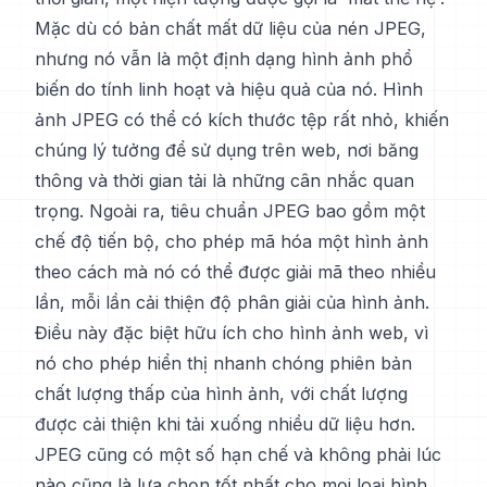
Mặc dù có bản chất mất dữ liệu của nén JPEG,
nhưng nó vẫn là một định dạng hình ảnh phổ
biến do tính linh hoạt và hiệu quả của nó. Hình
ảnh JPEG có thể có kích thước tệp rất nhỏ, khiến
chúng lý tưởng để sử dụng trên web, nơi băng
thông và thời gian tải là những cân nhắc quan
trọng. Ngoài ra, tiêu chuẩn JPEG bao gồm một
chế độ tiến bộ, cho phép mã hóa một hình ảnh
theo cách mà nó có thể được giải mã theo nhiều
lần, mỗi lần cải thiện độ phân giải của hình ảnh.
Điều này đặc biệt hữu ích cho hình ảnh web, vì
nó cho phép hiển thị nhanh chóng phiên bản
chất lượng thấp của hình ảnh, với chất lượng
được cải thiện khi tải xuống nhiều dữ liệu hơn.
JPEG cũng có một số hạn chế và không phải lúc
nào cũng là lựa chọn tốt nhất cho mọi loại hình