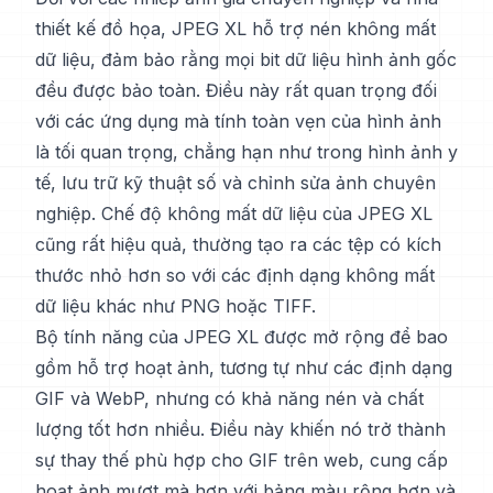
thiết kế đồ họa, JPEG XL hỗ trợ nén không mất
dữ liệu, đảm bảo rằng mọi bit dữ liệu hình ảnh gốc
đều được bảo toàn. Điều này rất quan trọng đối
với các ứng dụng mà tính toàn vẹn của hình ảnh
là tối quan trọng, chẳng hạn như trong hình ảnh y
tế, lưu trữ kỹ thuật số và chỉnh sửa ảnh chuyên
nghiệp. Chế độ không mất dữ liệu của JPEG XL
cũng rất hiệu quả, thường tạo ra các tệp có kích
thước nhỏ hơn so với các định dạng không mất
dữ liệu khác như PNG hoặc TIFF.
Bộ tính năng của JPEG XL được mở rộng để bao
gồm hỗ trợ hoạt ảnh, tương tự như các định dạng
GIF và WebP, nhưng có khả năng nén và chất
lượng tốt hơn nhiều. Điều này khiến nó trở thành
sự thay thế phù hợp cho GIF trên web, cung cấp
hoạt ảnh mượt mà hơn với bảng màu rộng hơn và