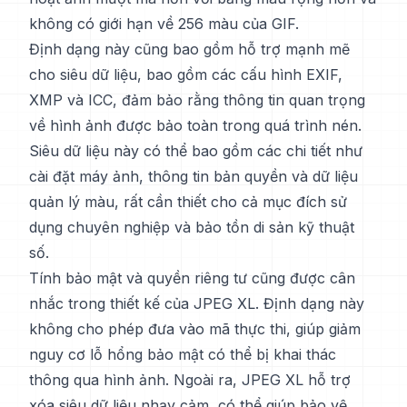
không có giới hạn về 256 màu của GIF.
Định dạng này cũng bao gồm hỗ trợ mạnh mẽ
cho siêu dữ liệu, bao gồm các cấu hình EXIF,
XMP và ICC, đảm bảo rằng thông tin quan trọng
về hình ảnh được bảo toàn trong quá trình nén.
Siêu dữ liệu này có thể bao gồm các chi tiết như
cài đặt máy ảnh, thông tin bản quyền và dữ liệu
quản lý màu, rất cần thiết cho cả mục đích sử
dụng chuyên nghiệp và bảo tồn di sản kỹ thuật
số.
Tính bảo mật và quyền riêng tư cũng được cân
nhắc trong thiết kế của JPEG XL. Định dạng này
không cho phép đưa vào mã thực thi, giúp giảm
nguy cơ lỗ hổng bảo mật có thể bị khai thác
thông qua hình ảnh. Ngoài ra, JPEG XL hỗ trợ
xóa siêu dữ liệu nhạy cảm, có thể giúp bảo vệ