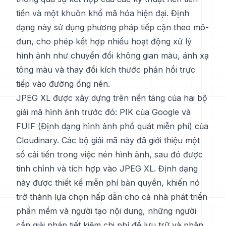
tiến và một khuôn khổ mã hóa hiện đại. Định
dạng này sử dụng phương pháp tiếp cận theo mô-
đun, cho phép kết hợp nhiều hoạt động xử lý
hình ảnh như chuyển đổi không gian màu, ánh xạ
tông màu và thay đổi kích thước phản hồi trực
tiếp vào đường ống nén.
JPEG XL được xây dựng trên nền tảng của hai bộ
giải mã hình ảnh trước đó: PIK của Google và
FUIF (Định dạng hình ảnh phổ quát miễn phí) của
Cloudinary. Các bộ giải mã này đã giới thiệu một
số cải tiến trong việc nén hình ảnh, sau đó được
tinh chỉnh và tích hợp vào JPEG XL. Định dạng
này được thiết kế miễn phí bản quyền, khiến nó
trở thành lựa chọn hấp dẫn cho cả nhà phát triển
phần mềm và người tạo nội dung, những người
cần giải pháp tiết kiệm chi phí để lưu trữ và phân