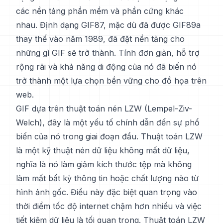
các nền tảng phần mềm và phần cứng khác
nhau. Định dạng GIF87, mặc dù đã được GIF89a
thay thế vào năm 1989, đã đặt nền tảng cho
những gì GIF sẽ trở thành. Tính đơn giản, hỗ trợ
rộng rãi và khả năng di động của nó đã biến nó
trở thành một lựa chọn bền vững cho đồ họa trên
web.
GIF dựa trên thuật toán nén LZW (Lempel-Ziv-
Welch), đây là một yếu tố chính dẫn đến sự phổ
biến của nó trong giai đoạn đầu. Thuật toán LZW
là một kỹ thuật nén dữ liệu không mất dữ liệu,
nghĩa là nó làm giảm kích thước tệp mà không
làm mất bất kỳ thông tin hoặc chất lượng nào từ
hình ảnh gốc. Điều này đặc biệt quan trọng vào
thời điểm tốc độ internet chậm hơn nhiều và việc
tiết kiệm dữ liệu là tối quan trọng. Thuật toán LZW