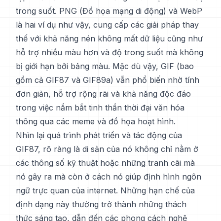
trong suốt. PNG (Đồ họa mạng di động) và WebP
là hai ví dụ như vậy, cung cấp các giải pháp thay
thế với khả năng nén không mất dữ liệu cũng như
hỗ trợ nhiều màu hơn và độ trong suốt mà không
bị giới hạn bởi bảng màu. Mặc dù vậy, GIF (bao
gồm cả GIF87 và GIF89a) vẫn phổ biến nhờ tính
đơn giản, hỗ trợ rộng rãi và khả năng độc đáo
trong việc nắm bắt tinh thần thời đại văn hóa
thông qua các meme và đồ họa hoạt hình.
Nhìn lại quá trình phát triển và tác động của
GIF87, rõ ràng là di sản của nó không chỉ nằm ở
các thông số kỹ thuật hoặc những tranh cãi mà
nó gây ra mà còn ở cách nó giúp định hình ngôn
ngữ trực quan của internet. Những hạn chế của
định dạng này thường trở thành những thách
thức sáng tạo, dẫn đến các phong cách nghệ