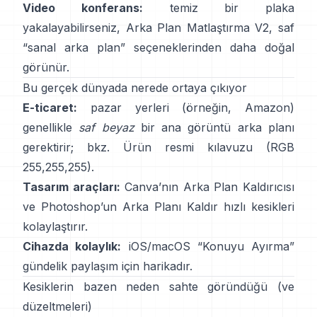
Video konferans:
temiz bir plaka
yakalayabilirseniz,
Arka Plan Matlaştırma V2
, saf
“sanal arka plan” seçeneklerinden daha doğal
görünür.
Bu gerçek dünyada nerede ortaya çıkıyor
E-ticaret:
pazar yerleri (örneğin, Amazon)
genellikle
saf beyaz
bir ana görüntü arka planı
gerektirir; bkz.
Ürün resmi kılavuzu
(RGB
255,255,255).
Tasarım araçları:
Canva’nın
Arka Plan Kaldırıcısı
ve Photoshop’un
Arka Planı Kaldır
hızlı kesikleri
kolaylaştırır.
Cihazda kolaylık:
iOS/macOS “
Konuyu Ayırma
”
gündelik paylaşım için harikadır.
Kesiklerin bazen neden sahte göründüğü (ve
düzeltmeleri)