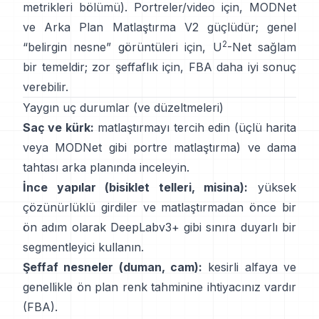
metrikleri bölümü
). Portreler/video için,
MODNet
ve
Arka Plan Matlaştırma V2
güçlüdür; genel
2
“belirgin nesne” görüntüleri için,
U
-Net
sağlam
bir temeldir; zor şeffaflık için,
FBA
daha iyi sonuç
verebilir.
Yaygın uç durumlar (ve düzeltmeleri)
Saç ve kürk:
matlaştırmayı tercih edin (üçlü harita
veya
MODNet
gibi portre matlaştırma) ve dama
tahtası arka planında inceleyin.
İnce yapılar (bisiklet telleri, misina):
yüksek
çözünürlüklü girdiler ve matlaştırmadan önce bir
ön adım olarak
DeepLabv3+
gibi sınıra duyarlı bir
segmentleyici kullanın.
Şeffaf nesneler (duman, cam):
kesirli alfaya ve
genellikle ön plan renk tahminine ihtiyacınız vardır
(
FBA
).