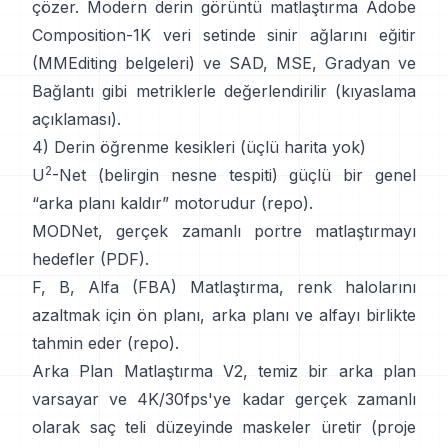
çözer. Modern
derin görüntü matlaştırma
Adobe
Composition-1K
veri setinde sinir ağlarını eğitir
(
MMEditing belgeleri
) ve
SAD, MSE, Gradyan ve
Bağlantı gibi metriklerle değerlendirilir (
kıyaslama
açıklaması
).
4) Derin öğrenme kesikleri (üçlü harita yok)
2
U
-Net
(belirgin nesne tespiti) güçlü bir genel
“arka planı kaldır” motorudur
(
repo
).
MODNet
, gerçek zamanlı portre matlaştırmayı
hedefler (
PDF
).
F, B, Alfa (FBA) Matlaştırma
, renk halolarını
azaltmak için ön planı, arka planı ve alfayı birlikte
tahmin eder
(
repo
).
Arka Plan Matlaştırma V2
, temiz bir arka plan
varsayar ve 4K/30fps'ye kadar gerçek zamanlı
olarak saç teli düzeyinde maskeler üretir
(
proje