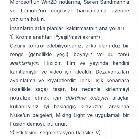
Microsoft’un Win2D notlarına
,
Søren Sandmann
’a
ve
Lomont’un doğrusal harmanlama üzerine
yazısına
bakın.
İnsanların arka planları kaldırmasının ana yolları
1) Kroma anahtarı (“yeşil/mavi ekran”)
Çekimi kontrol edebiliyorsanız, arka planı düz bir
renge (genellikle yeşil) boyayın ve bu tonu
anahtarlayın
. Hızlıdır, film ve yayında kendini
kanıtlamıştır ve video için idealdir. Dezavantajları
aydınlatma ve kıyafetlerdir: renkli ışık kenarlara
(özellikle saça) taşar, bu nedenle kirlenmeyi
nötralize etmek için
dökülme önleyici
araçlar
kullanırsınız. İyi başlangıç kılavuzları arasında
Nuke’un belgeleri
,
Mixing Light
ve uygulamalı bir
Fusion demosu
bulunur.
2) Etkileşimli segmentasyon (klasik CV)