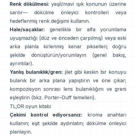
Renk dökülmesi:
yeşil/mavi ışık konunun üzerine
sarılır—
dökülme önleyici kontrolleri
veya
hedeflenmiş renk değişimi kullanın.
Hale/saçaklar:
genellikle bir alfa yorumlama
uyuşmazlığı (düz ve önceden çarpılmış) veya eski
arka planla kirlenmiş kenar pikselleri; doğru
şekilde dönüştürün/yorumlayın
(
genel bakış
,
ayrıntılar
).
Yanlış bulanıklık/gren:
jilet gibi keskin bir konuyu
bulanık bir arka plana yapıştırın ve öne çıkar;
kompozisyon sonrası lens bulanıklığını ve greni
eşleştirin (bkz.
Porter–Duff temelleri
).
TL;DR oyun kitabı
Çekimi kontrol ediyorsanız:
kroma anahtarı
kullanın; eşit şekilde aydınlatın;
dökülme önleyici
planlayın.