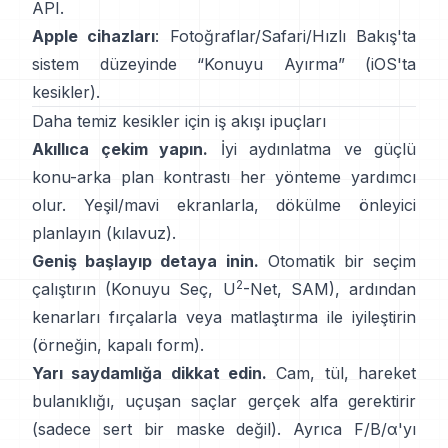
API
.
Apple cihazları
: Fotoğraflar/Safari/Hızlı Bakış'ta
sistem düzeyinde “
Konuyu Ayırma
”
(
iOS'ta
kesikler
).
Daha temiz kesikler için iş akışı ipuçları
Akıllıca çekim yapın.
İyi aydınlatma ve güçlü
konu-arka plan kontrastı her yönteme yardımcı
olur. Yeşil/mavi ekranlarla,
dökülme önleyici
planlayın
(
kılavuz
).
Geniş başlayıp detaya inin.
Otomatik bir seçim
2
çalıştırın (Konuyu Seç,
U
-Net
,
SAM
), ardından
kenarları fırçalarla veya matlaştırma ile iyileştirin
(örneğin,
kapalı form
).
Yarı saydamlığa dikkat edin.
Cam, tül, hareket
bulanıklığı, uçuşan saçlar gerçek alfa gerektirir
(sadece sert bir maske değil). Ayrıca
F/B/α
'yı