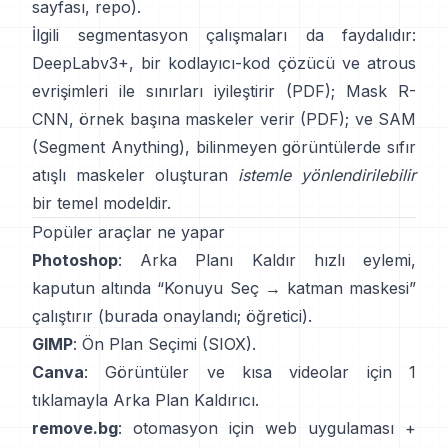
sayfası
,
repo
).
İlgili segmentasyon çalışmaları da faydalıdır:
DeepLabv3+
, bir kodlayıcı-kod çözücü ve atrous
evrişimleri ile sınırları iyileştirir
(
PDF
);
Mask R-
CNN
, örnek başına maskeler verir
(
PDF
); ve
SAM
(Segment Anything)
,
bilinmeyen görüntülerde sıfır
atışlı maskeler oluşturan
istemle yönlendirilebilir
bir temel modeldir.
Popüler araçlar ne yapar
Photoshop
:
Arka Planı Kaldır
hızlı eylemi,
kaputun altında “Konuyu Seç → katman maskesi”
çalıştırır
(
burada onaylandı
;
öğretici
).
GIMP
:
Ön Plan Seçimi
(SIOX).
Canva
: Görüntüler ve kısa videolar için 1
tıklamayla
Arka Plan Kaldırıcı
.
remove.bg
: otomasyon için web uygulaması +