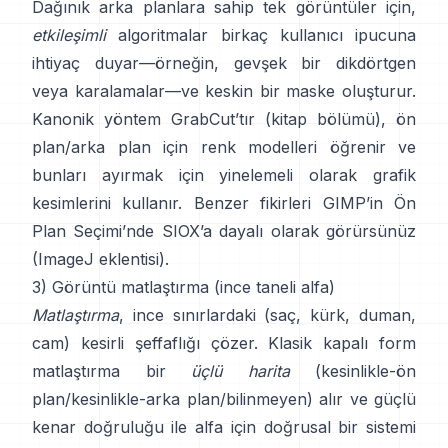
Dağınık arka planlara sahip tek görüntüler için,
etkileşimli
algoritmalar birkaç kullanıcı ipucuna
ihtiyaç duyar—örneğin, gevşek bir dikdörtgen
veya karalamalar—ve keskin bir maske oluşturur.
Kanonik yöntem
GrabCut
’tır
(
kitap bölümü
), ön
plan/arka plan için renk modelleri öğrenir ve
bunları ayırmak için yinelemeli olarak grafik
kesimlerini kullanır. Benzer fikirleri
GIMP’in Ön
Plan Seçimi
’nde
SIOX
’a dayalı olarak görürsünüz
(
ImageJ eklentisi
).
3) Görüntü matlaştırma (ince taneli alfa)
Matlaştırma
, ince sınırlardaki (saç, kürk, duman,
cam) kesirli şeffaflığı çözer. Klasik
kapalı form
matlaştırma
bir
üçlü harita
(kesinlikle-ön
plan/kesinlikle-arka plan/bilinmeyen) alır ve güçlü
kenar doğruluğu ile alfa için doğrusal bir sistemi