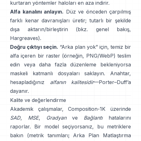
kurtaran yöntemler haloları en aza indirir.
Alfa kanalını anlayın.
Düz ve önceden çarpılmış
farklı kenar davranışları üretir; tutarlı bir şekilde
dışa aktarın/birleştirin (bkz.
genel bakış
,
Hargreaves
).
Doğru çıktıyı seçin.
“Arka plan yok” için, temiz bir
alfa içeren bir raster (örneğin, PNG/WebP) teslim
edin veya daha fazla düzenleme bekleniyorsa
maskeli katmanlı dosyaları saklayın. Anahtar,
hesapladığınız
alfanın kalitesidir
—
Porter–Duff
’a
dayanır.
Kalite ve değerlendirme
Akademik çalışmalar,
Composition-1K
üzerinde
SAD
,
MSE
,
Gradyan
ve
Bağlantı
hatalarını
raporlar. Bir model seçiyorsanız, bu metriklere
bakın
(
metrik tanımları
;
Arka Plan Matlaştırma