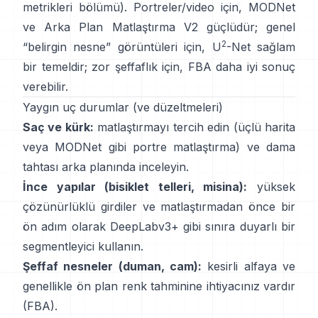
metrikleri bölümü
). Portreler/video için,
MODNet
ve
Arka Plan Matlaştırma V2
güçlüdür; genel
2
“belirgin nesne” görüntüleri için,
U
-Net
sağlam
bir temeldir; zor şeffaflık için,
FBA
daha iyi sonuç
verebilir.
Yaygın uç durumlar (ve düzeltmeleri)
Saç ve kürk:
matlaştırmayı tercih edin (üçlü harita
veya
MODNet
gibi portre matlaştırma) ve dama
tahtası arka planında inceleyin.
İnce yapılar (bisiklet telleri, misina):
yüksek
çözünürlüklü girdiler ve matlaştırmadan önce bir
ön adım olarak
DeepLabv3+
gibi sınıra duyarlı bir
segmentleyici kullanın.
Şeffaf nesneler (duman, cam):
kesirli alfaya ve
genellikle ön plan renk tahminine ihtiyacınız vardır
(
FBA
).