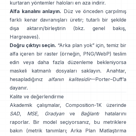
kurtaran yöntemler haloları en aza indirir.
Alfa kanalını anlayın.
Düz ve önceden çarpılmış
farklı kenar davranışları üretir; tutarlı bir şekilde
dışa aktarın/birleştirin (bkz.
genel bakış
,
Hargreaves
).
Doğru çıktıyı seçin.
“Arka plan yok” için, temiz bir
alfa içeren bir raster (örneğin, PNG/WebP) teslim
edin veya daha fazla düzenleme bekleniyorsa
maskeli katmanlı dosyaları saklayın. Anahtar,
hesapladığınız
alfanın kalitesidir
—
Porter–Duff
’a
dayanır.
Kalite ve değerlendirme
Akademik çalışmalar,
Composition-1K
üzerinde
SAD
,
MSE
,
Gradyan
ve
Bağlantı
hatalarını
raporlar. Bir model seçiyorsanız, bu metriklere
bakın
(
metrik tanımları
;
Arka Plan Matlaştırma