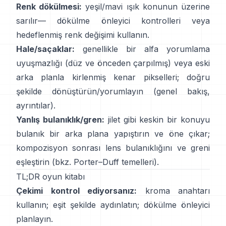
Renk dökülmesi:
yeşil/mavi ışık konunun üzerine
sarılır—
dökülme önleyici kontrolleri
veya
hedeflenmiş renk değişimi kullanın.
Hale/saçaklar:
genellikle bir alfa yorumlama
uyuşmazlığı (düz ve önceden çarpılmış) veya eski
arka planla kirlenmiş kenar pikselleri; doğru
şekilde dönüştürün/yorumlayın
(
genel bakış
,
ayrıntılar
).
Yanlış bulanıklık/gren:
jilet gibi keskin bir konuyu
bulanık bir arka plana yapıştırın ve öne çıkar;
kompozisyon sonrası lens bulanıklığını ve greni
eşleştirin (bkz.
Porter–Duff temelleri
).
TL;DR oyun kitabı
Çekimi kontrol ediyorsanız:
kroma anahtarı
kullanın; eşit şekilde aydınlatın;
dökülme önleyici
planlayın.