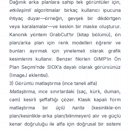
Dağınık arka planlara sahip tek görüntüler için,
etkileşimli
algoritmalar birkaç kullanıcı ipucuna
ihtiyaç duyar—örneğin, gevşek bir dikdörtgen
veya karalamalar—ve keskin bir maske oluşturur.
Kanonik yöntem
GrabCut
’tır
(
kitap bölümü
), ön
plan/arka plan için renk modelleri öğrenir ve
bunları ayırmak için yinelemeli olarak grafik
kesimlerini kullanır. Benzer fikirleri
GIMP’in Ön
Plan Seçimi
’nde
SIOX
’a dayalı olarak görürsünüz
(
ImageJ eklentisi
).
3) Görüntü matlaştırma (ince taneli alfa)
Matlaştırma
, ince sınırlardaki (saç, kürk, duman,
cam) kesirli şeffaflığı çözer. Klasik
kapalı form
matlaştırma
bir
üçlü harita
(kesinlikle-ön
plan/kesinlikle-arka plan/bilinmeyen) alır ve güçlü
kenar doğruluğu ile alfa için doğrusal bir sistemi