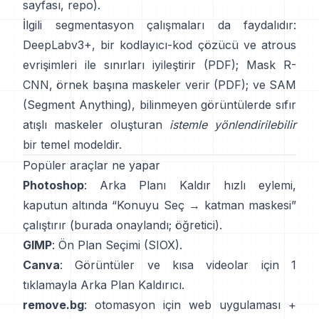
sayfası
,
repo
).
İlgili segmentasyon çalışmaları da faydalıdır:
DeepLabv3+
, bir kodlayıcı-kod çözücü ve atrous
evrişimleri ile sınırları iyileştirir
(
PDF
);
Mask R-
CNN
, örnek başına maskeler verir
(
PDF
); ve
SAM
(Segment Anything)
,
bilinmeyen görüntülerde sıfır
atışlı maskeler oluşturan
istemle yönlendirilebilir
bir temel modeldir.
Popüler araçlar ne yapar
Photoshop
:
Arka Planı Kaldır
hızlı eylemi,
kaputun altında “Konuyu Seç → katman maskesi”
çalıştırır
(
burada onaylandı
;
öğretici
).
GIMP
:
Ön Plan Seçimi
(SIOX).
Canva
: Görüntüler ve kısa videolar için 1
tıklamayla
Arka Plan Kaldırıcı
.
remove.bg
: otomasyon için web uygulaması +