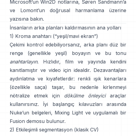
Microsoft’un Win2D notlarına
,
Søren Sandmann
’a
ve
Lomont’un doğrusal harmanlama üzerine
yazısına
bakın.
İnsanların arka planları kaldırmasının ana yolları
1) Kroma anahtarı (“yeşil/mavi ekran”)
Çekimi kontrol edebiliyorsanız, arka planı düz bir
renge (genellikle yeşil) boyayın ve bu tonu
anahtarlayın
. Hızlıdır, film ve yayında kendini
kanıtlamıştır ve video için idealdir. Dezavantajları
aydınlatma ve kıyafetlerdir: renkli ışık kenarlara
(özellikle saça) taşar, bu nedenle kirlenmeyi
nötralize etmek için
dökülme önleyici
araçlar
kullanırsınız. İyi başlangıç kılavuzları arasında
Nuke’un belgeleri
,
Mixing Light
ve uygulamalı bir
Fusion demosu
bulunur.
2) Etkileşimli segmentasyon (klasik CV)