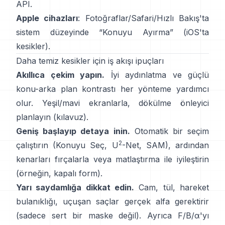
API
.
Apple cihazları
: Fotoğraflar/Safari/Hızlı Bakış'ta
sistem düzeyinde “
Konuyu Ayırma
”
(
iOS'ta
kesikler
).
Daha temiz kesikler için iş akışı ipuçları
Akıllıca çekim yapın.
İyi aydınlatma ve güçlü
konu-arka plan kontrastı her yönteme yardımcı
olur. Yeşil/mavi ekranlarla,
dökülme önleyici
planlayın
(
kılavuz
).
Geniş başlayıp detaya inin.
Otomatik bir seçim
2
çalıştırın (Konuyu Seç,
U
-Net
,
SAM
), ardından
kenarları fırçalarla veya matlaştırma ile iyileştirin
(örneğin,
kapalı form
).
Yarı saydamlığa dikkat edin.
Cam, tül, hareket
bulanıklığı, uçuşan saçlar gerçek alfa gerektirir
(sadece sert bir maske değil). Ayrıca
F/B/α
'yı