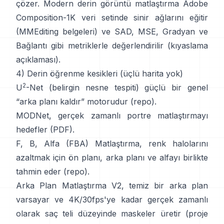
çözer. Modern
derin görüntü matlaştırma
Adobe
Composition-1K
veri setinde sinir ağlarını eğitir
(
MMEditing belgeleri
) ve
SAD, MSE, Gradyan ve
Bağlantı gibi metriklerle değerlendirilir (
kıyaslama
açıklaması
).
4) Derin öğrenme kesikleri (üçlü harita yok)
2
U
-Net
(belirgin nesne tespiti) güçlü bir genel
“arka planı kaldır” motorudur
(
repo
).
MODNet
, gerçek zamanlı portre matlaştırmayı
hedefler (
PDF
).
F, B, Alfa (FBA) Matlaştırma
, renk halolarını
azaltmak için ön planı, arka planı ve alfayı birlikte
tahmin eder
(
repo
).
Arka Plan Matlaştırma V2
, temiz bir arka plan
varsayar ve 4K/30fps'ye kadar gerçek zamanlı
olarak saç teli düzeyinde maskeler üretir
(
proje