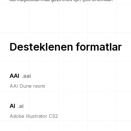
Desteklenen formatlar
AAI
.
aai
AAI Dune resmi
AI
.
ai
Adobe Illustrator CS2