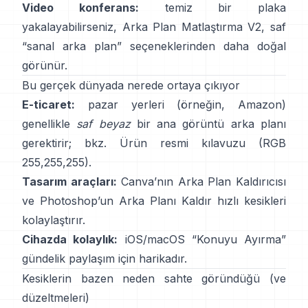
Video konferans:
temiz bir plaka
yakalayabilirseniz,
Arka Plan Matlaştırma V2
, saf
“sanal arka plan” seçeneklerinden daha doğal
görünür.
Bu gerçek dünyada nerede ortaya çıkıyor
E-ticaret:
pazar yerleri (örneğin, Amazon)
genellikle
saf beyaz
bir ana görüntü arka planı
gerektirir; bkz.
Ürün resmi kılavuzu
(RGB
255,255,255).
Tasarım araçları:
Canva’nın
Arka Plan Kaldırıcısı
ve Photoshop’un
Arka Planı Kaldır
hızlı kesikleri
kolaylaştırır.
Cihazda kolaylık:
iOS/macOS “
Konuyu Ayırma
”
gündelik paylaşım için harikadır.
Kesiklerin bazen neden sahte göründüğü (ve
düzeltmeleri)